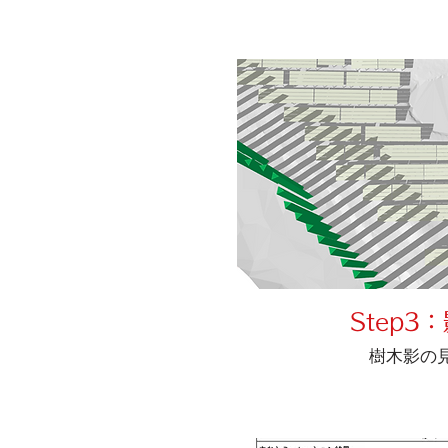
Step3
樹木影の