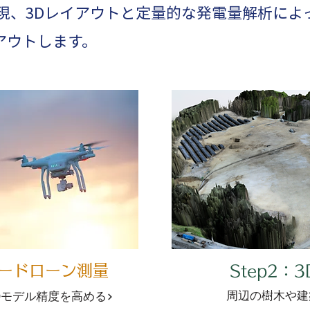
再現、3Dレイアウトと定量的な発電量解析に
アウトします。
ーザードローン測量
Step2：
周辺の樹木や建
Dモデル精度を高める