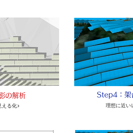
Step4：
：影の解析
理想に近い
見える化