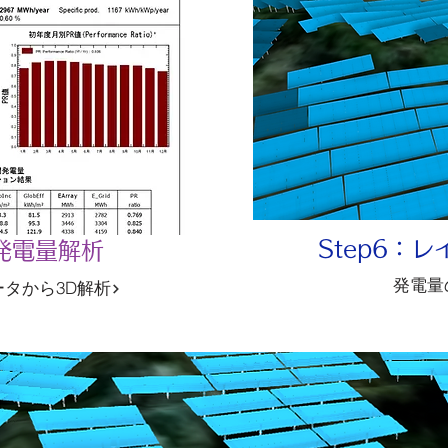
Step6：
：発電量解析
発電量
タから3D解析