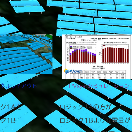
ネルレイアウト
PVsystシミュレーション
ック1Aと
ロジック1Aの方が
ク1B
ロジック1Bより発電量が