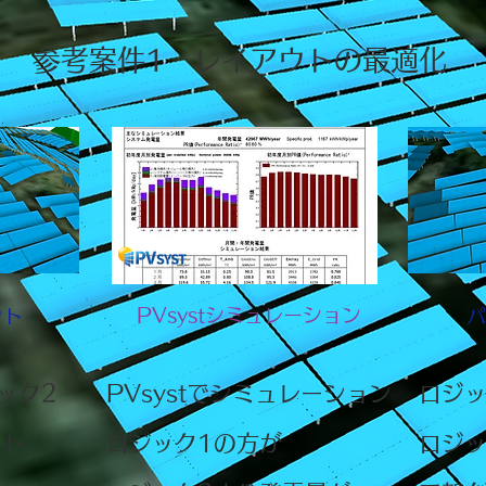
​参考案件1 レイアウトの最適化
PVsystシミュレーション
ウト
パ
ック2
PVsystでシミュレーション​
​ロジ
ウト
ロジック1の方が
ロジッ