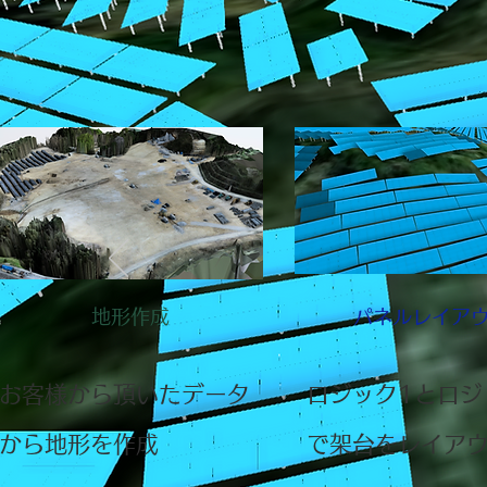
​地形作成
パネルレイア
​お客様から頂いたデータ
​ロジック1とロジ
から地形を作成
​で架台をレイア