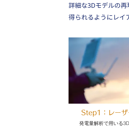
​詳細な3Dモデルの
得られるようにレイ
​Step1：レ
発電量解析で用いる3