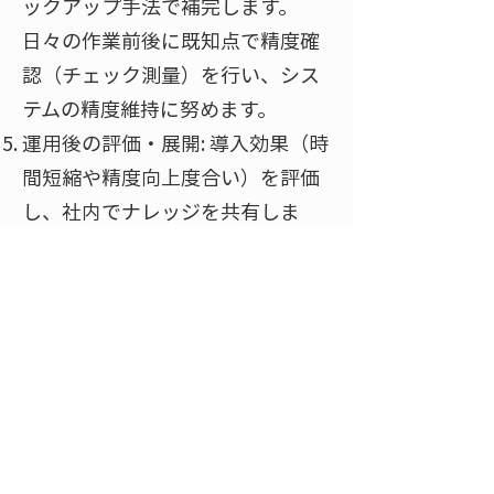
ックアップ手法で補完します。
日々の作業前後に既知点で精度確
認（チェック測量）を行い、シス
テムの精度維持に努めます。
運用後の評価・展開: 導入効果（時
間短縮や精度向上度合い）を評価
し、社内でナレッジを共有しま
す。効果が大きければ他現場へも
展開し、将来的には社内標準とし
て位置出し作業のDXを推進しま
す。メーカーから提供されるソフ
トウェアアップデート情報や新サ
ービスもチェックし、継続的に活
用レベルを高めましょう。