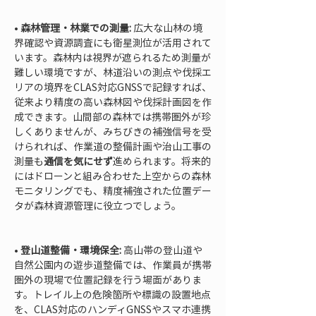
• 
森林管理・林業での測量:
 広大な山林の境
界確認や資源調査にも衛星測位が活用されて
います。森林内は視界が遮られるため測量が
難しい環境ですが、林道沿いの測点や伐採エ
リアの境界をCLAS対応GNSSで記録すれば、
従来より精度の高い森林図や伐採計画図を作
成できます。山間部の森林では携帯圏外が珍
しくありませんが、みちびきの補強信号を受
けられれば、作業道の整備計画や治山工事の
測量も
通信を気にせず
進められます。将来的
にはドローンと組み合わせた上空からの森林
モニタリングでも、精度補強された位置デー
タが森林資源管理に役立つでしょう。

• 
登山道整備・環境保全:
 高山帯の登山道や
自然公園内の遊歩道整備では、作業員が携帯
圏外の現場で位置記録を行う場面がありま
す。トレイル上の危険箇所や標識の設置地点
を、CLAS対応のハンディGNSSやスマホ連携