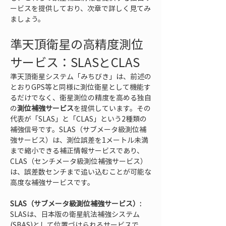
ービスを提供しており、次章で詳しく見てみ
ましょう。
準天頂衛星の高精度測位
サービス：SLASとCLAS
準天頂衛星システム「みちびき」は、前述の
とおりGPS等と同様に測位衛星として機能す
るだけでなく、衛星測位の精度を高める独自
の
測位補強サービス
を提供しています。その
代表が「SLAS」と「CLAS」という2種類の
補強信号です。SLAS（サブメータ級測位補
強サービス）は、測位誤差を1メートル未満
まで縮小できる補正情報サービスであり、
CLAS（センチメータ級測位補強サービス）
は、誤差数センチまで追い込むことが可能な
高度な補強サービスです。
SLAS（サブメータ級測位補強サービス）:
SLASは、日本版の衛星航法補強システム
(SBAS)として位置づけられるサービスで