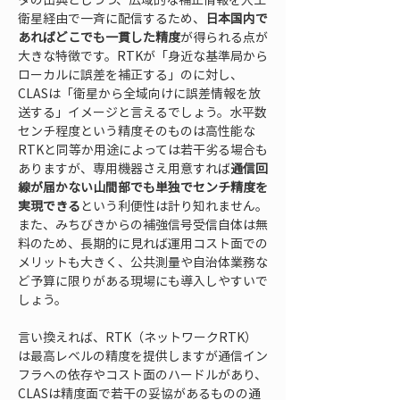
衛星経由で一斉に配信するため、
日本国内で
あればどこでも一貫した精度
が得られる点が
大きな特徴です。RTKが「身近な基準局から
ローカルに誤差を補正する」のに対し、
CLASは「衛星から全域向けに誤差情報を放
送する」イメージと言えるでしょう。水平数
センチ程度という精度そのものは高性能な
RTKと同等か用途によっては若干劣る場合も
ありますが、専用機器さえ用意すれば
通信回
線が届かない山間部でも単独でセンチ精度を
実現できる
という利便性は計り知れません。
また、みちびきからの補強信号受信自体は無
料のため、長期的に見れば運用コスト面での
メリットも大きく、公共測量や自治体業務な
ど予算に限りがある現場にも導入しやすいで
しょう。
言い換えれば、RTK（ネットワークRTK）
は最高レベルの精度を提供しますが通信イン
フラへの依存やコスト面のハードルがあり、
CLASは精度面で若干の妥協があるものの通