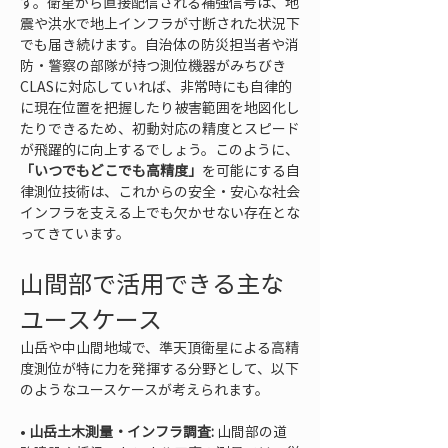
す。衛星から直接配信される補強信号は、地
震や洪水で地上インフラが寸断された状況下
でも届き続けます。自治体の防災担当者や消
防・警察の部隊が持つ測位機器がみちびき
CLASに対応していれば、非常時にも自律的
に現在位置を把握したり被害範囲を地図化し
たりできるため、初動対応の精度とスピード
が飛躍的に向上するでしょう。このように、
「いつでもどこでも高精度」
を可能にする自
律測位技術は、これからの安全・安心な社会
インフラを支える上でも欠かせない存在とな
ってきています。
山間部で活用できる主な
ユースケース
山岳や中山間地域で、準天頂衛星による高精
度測位が特に力を発揮する分野として、以下
のようなユースケースが考えられます。
• 
山岳土木測量・インフラ調査:
 山間部の道