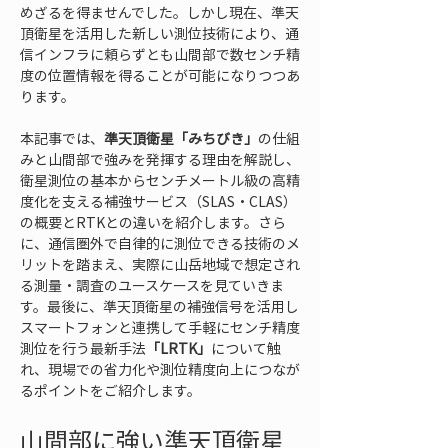
めざるを得ませんでした。しかし現在、準天
頂衛星を活用した新しい測位技術により、通
信インフラに頼らずとも山間部で数センチ精
度の位置情報を得ることが可能になりつつあ
ります。
本記事では、
準天頂衛星「みちびき」
の仕組
みと山間部で強みを発揮する理由を解説し、
衛星測位の基本からセンチメートル級の高精
度化を支える補強サービス（SLAS・CLAS）
の概要とRTKとの違いを紹介します。さら
に、通信圏外で自律的に測位できる技術のメ
リットを踏まえ、実際に山岳地域で想定され
る測量・調査のユースケースを見ていきま
す。最後に、準天頂衛星の補強信号を活用し
スマートフォンと連携して手軽にセンチ精度
測位を行う最新手法
「LRTK」
について触
れ、現場での省力化や測位精度向上につなが
るポイントをご紹介します。
山間部に強い準天頂衛星