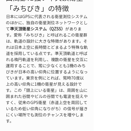
「みちびき」の特徴
日本にはGPSに代表される衛星測位システム
のほかに、独自の衛星測位ネットワークとし
て
準天頂衛星システム（QZSS）
がありま
す。愛称「みちびき」と呼ばれるこの衛星群
は、軌道の設計に大きな特徴があります。そ
れは日本上空に長時間とどまるよう特殊な軌
道を採用している点です。準天頂軌道と呼ば
れる楕円軌道を利用し、複数の衛星を交互に
運用することで、常に少なくとも1機のみち
びきが日本の高い仰角に位置するようになっ
ています。東京を例にとれば、常時70度以
上の高い仰角に1機の衛星が見える設計で
す。この「頭上にいる衛星」は、周囲を山に
囲まれた谷間やビルの谷間でも電波を捉えや
すく、従来のGPS衛星（赤道上空を周回して
いるため低い仰角になりがち）の信号が届き
にくい場所でも測位のチャンスを増やしま
す。