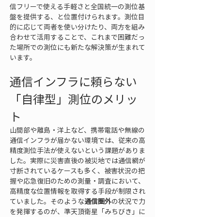
信フリーで使える手軽さと全国統一の測位基
盤を提供する、と位置付けられます。測位目
的に応じて両者を使い分けたり、両方を組み
合わせて活用することで、これまで困難だっ
た場所での測位にも新たな解決策が生まれて
います。
通信インフラに頼らない
「自律型」測位のメリッ
ト
山間部や離島・洋上など、携帯電話や無線の
通信インフラが届かない環境では、従来の高
精度測位手法が使えないという課題がありま
した。実際に災害直後の被災地では通信網が
寸断されているケースも多く、被害状況の把
握や応急復旧のための測量・調査において、
高精度な位置情報を取得する手段が制限され
ていました。そのような
通信圏外
の状況で力
を発揮するのが、準天頂衛星「みちびき」に