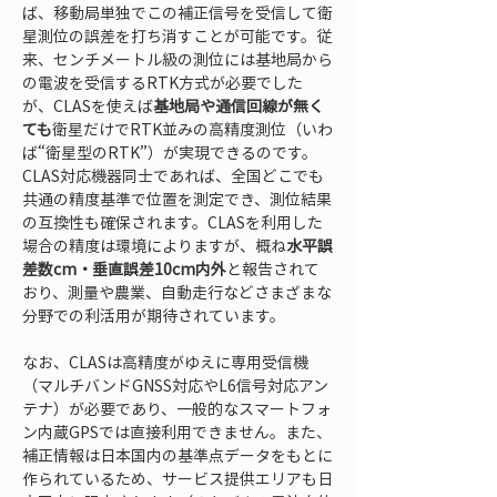
ば、移動局単独でこの補正信号を受信して衛
星測位の誤差を打ち消すことが可能です。従
来、センチメートル級の測位には基地局から
の電波を受信するRTK方式が必要でした
が、CLASを使えば
基地局や通信回線が無く
ても
衛星だけでRTK並みの高精度測位（いわ
ば“衛星型のRTK”）が実現できるのです。
CLAS対応機器同士であれば、全国どこでも
共通の精度基準で位置を測定でき、測位結果
の互換性も確保されます。CLASを利用した
場合の精度は環境によりますが、概ね
水平誤
差数cm・垂直誤差10cm内外
と報告されて
おり、測量や農業、自動走行などさまざまな
分野での利活用が期待されています。
なお、CLASは高精度がゆえに専用受信機
（マルチバンドGNSS対応やL6信号対応アン
テナ）が必要であり、一般的なスマートフォ
ン内蔵GPSでは直接利用できません。また、
補正情報は日本国内の基準点データをもとに
作られているため、サービス提供エリアも日