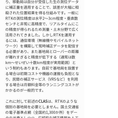
り、移動局は自分が受信した生の測位データ
に補正量を適用することで、誤差が大幅に相
殺された位置結果を得る仕組みです。一般に
RTKの測位精度は水平2～3cm程度・垂直数
センチと非常に高精度で、リアルタイムにこ
の精度が得られるため測量・土木分野で広く
活用されてきました。しかしRTKを運用す
るには、通信環境（無線機やモバイルネット
ワーク）を構築して常時補正データを配信す
る必要があり、また基地局とローバーの距離
が離れすぎると精度が低下する（通常は数
km～せいぜい十数km程度が実用範囲）と
いう制約もあります。自前で基地局を設置す
る場合は初期コストや機器の運搬も負担とな
り、民間の補正サービス（VRSなど）を利用
する場合は月額料金等のランニングコストが
かかるのが一般的です。
これに対して前述の
CLAS
は、RTKのような
個別の基地局を必要としません。国土交通省
の電子基準点網（全国約1,300か所）をデー
タの出典としつつ、広域的な補正情報を人工