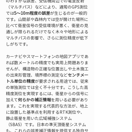
のわずかな誤差、受信機周辺での電波反射
（マルチパス）などにより、通常のGPS測位
では
5～10m程度の誤差
が生じるのが一般的
です。山間部や森林内では空が開けた場所に
比べて衛星信号の受信環境が悪く、衛星の見
通しが限られるだけでなく木々や地形による
マルチパスの影響で、さらに測位精度が低下
しがちです。
カーナビやスマートフォンの地図アプリであ
れば数メートルの精度でも実用上問題ありま
せんが、構造物の正確な位置出しや土木施工
の出来形管理、境界標の測定など
センチメー
トル単位の精度
が要求される用途では、従来
の単独測位では全く不十分です。こうした高
精度測位を実現するには、衛星からの信号に
加えて
何らかの補正情報
を用いる必要があり
ます。これを実現する代表的な方法が、地上
に設置した基準点を利用するRTK測位や、
静止衛星を用いた広域補強システム
（SBAS）です。日本の準天頂衛星システム
も、これらの誤差補正情報を提供する独自サ