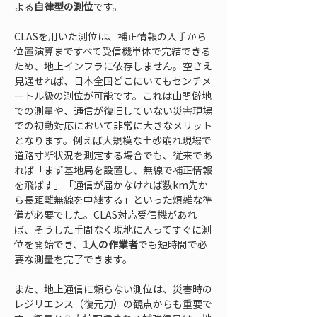
よる
自律型の測位
です。
CLASを用いた測位は、補正情報の入手から
位置演算まですべて受信機単体で完結できる
ため、地上インフラに依存しません。空さえ
見通せれば、日本全国どこにいてもセンチメ
ートル級の測位が可能です。これは山間僻地
での測量や、通信が復旧していない災害現場
での初動対応において非常に大きなメリット
となります。例えば大規模な土砂崩れ現場で
道路寸断状況を測定する場合でも、従来であ
れば「まず基地局を設置し、無線で補正情報
を飛ばす」「通信が届かなければ数km先か
ら長距離無線を中継する」といった煩雑な準
備が必要でした。CLAS対応受信機があれ
ば、そうした手間なく現地に入ってすぐに測
位を開始でき、
1人の作業者
でも短時間で必
要な測量を完了できます。
また、地上通信に頼らない測位は、災害時の
レジリエンス（復元力）の観点からも重要で