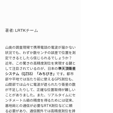
著者: LRTKチーム
山奥の調査現場で携帯電話の電波が届かない
状況でも、わずか数センチの誤差で位置を測
定できるとしたら信じられるでしょうか？ 
近年、この驚きの高精度測位を実現する鍵と
して注目されているのが、日本の
準天頂衛星
システム（QZSS）「みちびき」
です。都市
部や平地では当たり前に使えるGPS測位も、
山間部では山々に電波が遮られたり衛星の数
が不足したりして、正確な位置取得が難しい
ことがありました。また、リアルタイムにセ
ンチメートル級の精度を得るためには従来、
基地局との通信が必要なRTK測位などに頼
る必要があり、通信圏外では高精度測位を諦