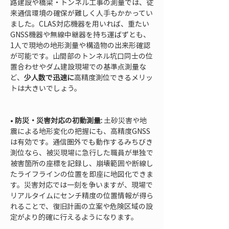
路建設や橋梁・トンネル工事の測量では、従
来通信環境の確保が難しく人手もかかってい
ました。CLAS対応機器を用いれば、重たい
GNSS機器や無線中継器を持ち運ばずとも、
1人で現地の地形測量や構造物の出来形確認
が可能です。山間部のトンネル坑口同士の位
置合わせやダム建設現場での基準点測量な
ど、
少人数で迅速に
高精度測位できるメリッ
トは大きいでしょう。

• 
防災・災害対応の初動測量:
 土砂災害や地
震による地形変化の把握にも、高精度GNSS
は有効です。通信圏外でも動作するみちびき
測位なら、被災現場に急行した職員が単独で
被害箇所の座標を記録し、崩壊範囲や断線し
たライフラインの位置を即座に地図化できま
す。災害対応では一刻を争いますが、現場で
リアルタイムにセンチ精度の位置情報が得ら
れることで、復旧計画の立案や危険区域の設
定がより的確に行えるようになります。
