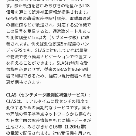
す。静止軌道を含むみちびきの衛星から
L1S
信号
を通じて誤差補正情報が提供されます。
GPS衛星の軌道誤差や時計誤差、電離層遅延
の補正値などが放送され、対応する受信機で
この信号を受信すると、通常数メートルあっ
た測位誤差が1m以内（サブメータ級）に改
善されます。例えば測位誤差5m程度のハン
ディGPSでも、SLASに対応していれば農業
や物流で使う簡易ナビゲーションで位置ズレ
を抑えることができます。SLASは特別な受
信機を必要とせず、従来のSBAS対応GPS機
器で利用できるため、幅広い現行機器への恩
恵が期待できます。
CLAS（センチメータ級測位補強サービス）:
CLASは、リアルタイムに数センチの精度で
測位するための画期的なサービスです。国土
地理院の電子基準点ネットワークから得られ
た日本全国の誤差情報をもとに補正データが
生成され、みちびきから
L6帯（1.2GHz帯）
の電波
で配信されます。対応受信機を用いれ