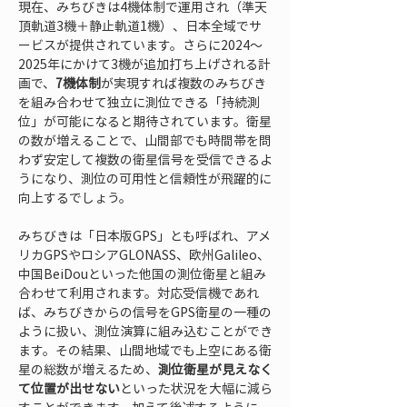
現在、みちびきは4機体制で運用され（準天
頂軌道3機＋静止軌道1機）、日本全域でサ
ービスが提供されています。さらに2024～
2025年にかけて3機が追加打ち上げされる計
画で、
7機体制
が実現すれば複数のみちびき
を組み合わせて独立に測位できる「持続測
位」が可能になると期待されています。衛星
の数が増えることで、山間部でも時間帯を問
わず安定して複数の衛星信号を受信できるよ
うになり、測位の可用性と信頼性が飛躍的に
向上するでしょう。
みちびきは「日本版GPS」とも呼ばれ、アメ
リカGPSやロシアGLONASS、欧州Galileo、
中国BeiDouといった他国の測位衛星と組み
合わせて利用されます。対応受信機であれ
ば、みちびきからの信号をGPS衛星の一種の
ように扱い、測位演算に組み込むことができ
ます。その結果、山間地域でも上空にある衛
星の総数が増えるため、
測位衛星が見えなく
て位置が出せない
といった状況を大幅に減ら