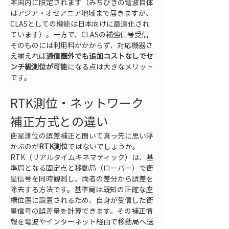
本国内に限定されます（みちびきの電波自体
はアジア・オセアニア地域まで届きますが、
CLASとしての機能は日本向けに最適化され
ています）。一方で、CLASの補強信号受信
そのものには利用料がかからず、対応機器さ
え揃えれば
通信圏外でも追加コストなしでセ
ンチ級測位が可能
になる点は大きなメリット
です。
RTK測位・ネットワーク
補正方式との違い
衛星測位の誤差補正と聞いて真っ先に思い浮
かぶのが
RTK測位
ではないでしょうか。
RTK（リアルタイムキネマティック）は、基
準局となる固定点と移動局（ローバー）で衛
星信号を同時観測し、両者の差分から誤差を
除去する方法です。基準局は既知の正確な座
標位置に設置されるため、自身が受信した衛
星信号の誤差量を計算できます。その補正情
報を電波やインターネット経由で移動局へ送