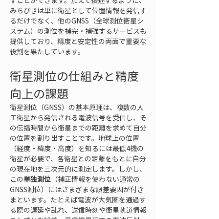
すことができます。加えて後述するように、
みちびきは単に衛星として位置情報を発信す
るだけでなく、他のGNSS（全球測位衛星シ
ステム）の測位を補完・補強するサービスも
提供しており、精度と安定性の両面で重要な
役割を果たしています。
衛星測位の仕組みと精度
向上の課題
衛星測位（GNSS）の基本原理は、複数の人
工衛星から発信される電波信号を受信し、そ
の伝播時間から衛星までの距離を求めて自分
の位置を割り出すことです。地球上の位置
（経度・緯度・高度）を知るには最低4機の
衛星が必要で、各衛星との距離をもとに自分
の現在地を三次元的に測定します。しかし、
この
単独測位
（補正情報を使わない通常の
GNSS測位）にはさまざまな誤差要因が付き
まといます。たとえば電波が大気圏を通過す
る際の遅延や乱れ、送信時刻や衛星軌道情報