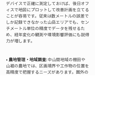
デバイスで正確に測定しておけば、後日オフ
ィスで地図にプロットして改善計画を立てる
ことが容易です。従来は数メートルの誤差で
しか記録できなかった山岳エリアでも、セン
チメートル単位の精度でデータを残せるた
め、経年変化の観測や環境影響評価にも説得
力が増します。

• 
農地管理・地域調査:
 中山間地域の棚田や
山裾の農地では、区画境界や工作物の位置を
高精度で把握するニーズがあります。圏外の
山間集落でも、GNSS測量で農地の筆界や面
積を正確に測ることで、筆界確認作業や農業
用水路の整備計画を効率化できます。自治体
職員が簡易な高精度GNSS端末を持って現地
調査に赴けば、少人数で広範囲のフィールド
データを収集し、市町村のGIS地図に取り込
むことが可能です。これにより、地域のイン
フラ点検（山間部の法面や砂防設備の位置確
認など）や耕作放棄地の把握にも、高精度な