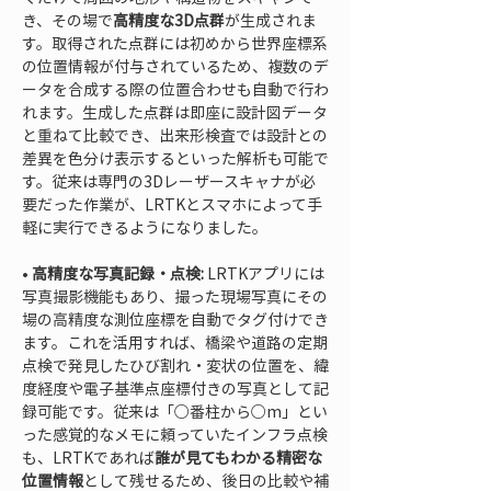
き、その場で
高精度な3D点群
が生成されま
す。取得された点群には初めから世界座標系
の位置情報が付与されているため、複数のデ
ータを合成する際の位置合わせも自動で行わ
れます。生成した点群は即座に設計図データ
と重ねて比較でき、出来形検査では設計との
差異を色分け表示するといった解析も可能で
す。従来は専門の3Dレーザースキャナが必
要だった作業が、LRTKとスマホによって手
• 
高精度な写真記録・点検:
 LRTKアプリには
写真撮影機能もあり、撮った現場写真にその
場の高精度な測位座標を自動でタグ付けでき
ます。これを活用すれば、橋梁や道路の定期
点検で発見したひび割れ・変状の位置を、緯
度経度や電子基準点座標付きの写真として記
録可能です。従来は「○番柱から○m」とい
った感覚的なメモに頼っていたインフラ点検
も、LRTKであれば
誰が見てもわかる精密な
位置情報
として残せるため、後日の比較や補