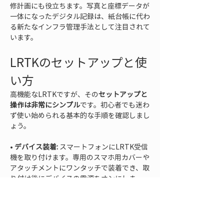
修計画にも役立ちます。写真と座標データが
一体になったデジタル記録は、紙台帳に代わ
る新たなインフラ管理手法として注目されて
います。
LRTKのセットアップと使
い方
高機能なLRTKですが、その
セットアップと
操作は非常にシンプル
です。初心者でも迷わ
ず使い始められる基本的な手順を確認しまし
ょう。
• 
デバイス装着:
 スマートフォンにLRTK受信
機を取り付けます。専用のスマホ用カバーや
アタッチメントにワンタッチで装着でき、取
り付け後にデバイスの電源をオンにしま
• 
アプリ起動:
 続いてLRTKの専用アプリをス
マホで起動します。デバイスとはBluetooth