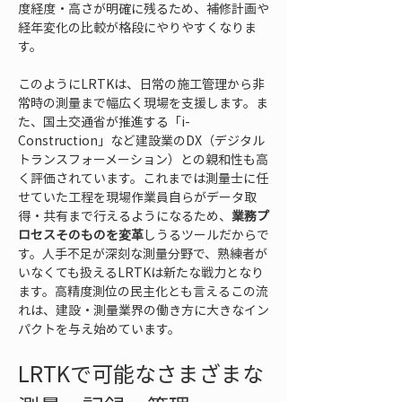
度経度・高さが明確に残るため、補修計画や
経年変化の比較が格段にやりやすくなりま
す。
このようにLRTKは、日常の施工管理から非
常時の測量まで幅広く現場を支援します。ま
た、国土交通省が推進する「i-
Construction」など建設業のDX（デジタル
トランスフォーメーション）との親和性も高
く評価されています。これまでは測量士に任
せていた工程を現場作業員自らがデータ取
得・共有まで行えるようになるため、
業務プ
ロセスそのものを変革
しうるツールだからで
す。人手不足が深刻な測量分野で、熟練者が
いなくても扱えるLRTKは新たな戦力となり
ます。高精度測位の民主化とも言えるこの流
れは、建設・測量業界の働き方に大きなイン
パクトを与え始めています。
LRTKで可能なさまざまな