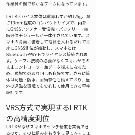
作業員の間で静かなブームになっています。
LRTKデバイス本体は重量わずか約125g、厚
さ13mm程度のコンパクトサイズで、内部
にGNSSアンテナ・受信機・バッテリー・無
線通信モジュールが一体化されています。ス
マホの背面に装着して電源を入れるだけで即
座にGNSS測位が始動し、スマホとは
BluetoothやWi-Fiでワイヤレス接続されま
す。ケーブル接続の必要がなくスマホがその
ままコントローラー兼データ端末になるた
め、現場での取り回しも良好です。さらに筐
体は防塵・防水、耐衝撃性も備えており、屋
外の過酷な環境でも安心して使用できる堅牢
設計です。
VRS方式で実現するLRTK
の高精度測位
LRTKがなぜスマホでセンチ精度を実現でき
るのか、その仕組みをもう少し見てみましょ