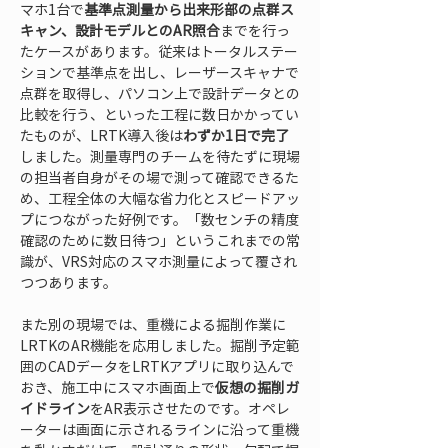
マホ1台で
基準点測量から出来形部の点群ス
キャン、設計モデルとのAR照合
までを行っ
たケースがあります。従来はトータルステー
ションで基準点を出し、レーザースキャナで
点群を取得し、パソコン上で設計データとの
比較を行う、といった工程に数日かかってい
たものが、LRTK導入後は
わずか1日で完了
しました。測量専門のチームを待たずに現場
の担当者自身がその場で測って確認できるた
め、工程全体の大幅な省力化とスピードアッ
プにつながった好例です。「数センチの精度
確認のために数日待つ」というこれまでの常
識が、VRS対応のスマホ測量によって覆され
つつあります。
また別の現場では、重機による掘削作業に
LRTKのAR機能を応用しました。掘削予定範
囲のCADデータをLRTKアプリに取り込んで
おき、施工中にスマホ画面上で
仮想の掘削ガ
イドライン
をAR表示させたのです。オペレ
ーターは画面に示されるラインに沿って重機