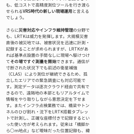
も、低コストで高精度測位ツールを行き渡ら
せられる
VRS時代の新しい現場運用
と言える
でしょう。
さらに
災害対応やインフラ維持管理
の分野で
も、LRTKは威力を発揮します。大規模災害
直後の被災地では、被害状況を迅速に計測・
記録することが求められますが、LRTKがあ
れば基準点設置の手間なしに現場へ駆けつけ
て
その場ですぐ測量を開始
できます。通信が
寸断された状況下でも前述の衛星補強
（CLAS）により測位が継続できるため、孤
立したエリアでの緊急調査にも対応可能で
す。測定データは逐次クラウド経由で共有で
きるので、遠隔地の本部ともリアルタイムで
情報をやり取りしながら意思決定を下せま
す。またインフラ点検業務では、橋梁やトン
ネルのひび割れ・沈下をLRTK搭載タブレッ
トで計測し、正確な座標付きで記録するとい
った使い方が考えられます。従来は「橋脚か
ら○m地点」など曖昧だった位置記録も、緯