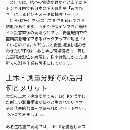
ーズ）では、携帯の電波が届かない山間部や
トンネル内でも日本の準天頂衛星「みちび
き」によるセンチメータ級補強サービス
（CLAS信号）を受信して測位を続行できる
機能があります。つまり通信インフラが途絶
えた災害直後の現場などでも、
衛星経由で位
置精度を確保できるバックアップ
が用意され
ているのです。VRS方式と衛星補強を組み合
わせたLRTKは、あらゆる現場環境で一貫し
た高精度測位を実現し、従来は難しかった場
所での測量作業も可能にしています。
土木・測量分野での活用
例とメリット
実際の土木・建設現場でも、LRTKを活用し
た
新しい測量手法
が続々と生まれています。
その代表的な事例や得られたメリットをいく
つか見てみましょう。
ある道路施工現場では、LRTKを装着したス