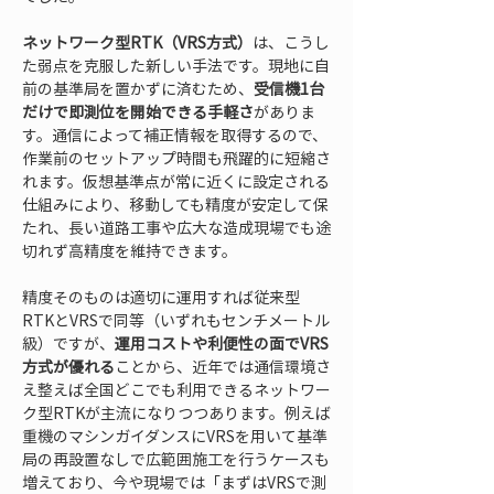
ネットワーク型RTK（VRS方式）
は、こうし
た弱点を克服した新しい手法です。現地に自
前の基準局を置かずに済むため、
受信機1台
だけで即測位を開始できる手軽さ
がありま
す。通信によって補正情報を取得するので、
作業前のセットアップ時間も飛躍的に短縮さ
れます。仮想基準点が常に近くに設定される
仕組みにより、移動しても精度が安定して保
たれ、長い道路工事や広大な造成現場でも途
切れず高精度を維持できます。
精度そのものは適切に運用すれば従来型
RTKとVRSで同等（いずれもセンチメートル
級）ですが、
運用コストや利便性の面でVRS
方式が優れる
ことから、近年では通信環境さ
え整えば全国どこでも利用できるネットワー
ク型RTKが主流になりつつあります。例えば
重機のマシンガイダンスにVRSを用いて基準
局の再設置なしで広範囲施工を行うケースも
増えており、今や現場では「まずはVRSで測