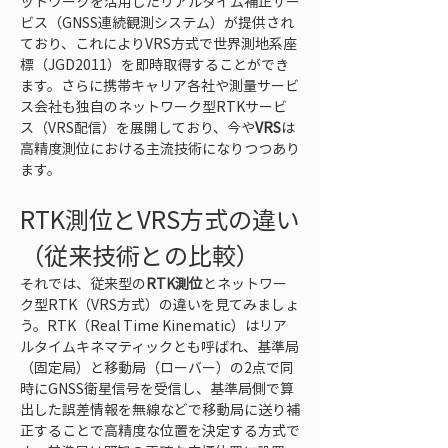
ットワークを活用したリアルタイム補正サー
ビス（GNSS連続観測システム）が提供され
ており、これによりVRS方式で世界測地系座
標（JGD2011）を即時取得することができ
ます。さらに携帯キャリア各社や測量サービ
ス会社も独自のネットワーク型RTKサービ
ス（VRS配信）を展開しており、今や
VRS
は
高精度測位における主流技術になりつつあり
ます。
RTK測位とVRS方式の違い
（従来技術との比較）
それでは、従来型の
RTK測位
とネットワー
ク型RTK（VRS方式）の違いを見てみましょ
う。RTK（Real Time Kinematic）はリア
ルタイムキネマティックとも呼ばれ、基準局
（固定局）と移動局（ローバー）の2点で同
時にGNSS衛星信号を受信し、基準局側で算
出した誤差情報を無線などで移動局に送り補
正することで高精度な位置を決定する方式で