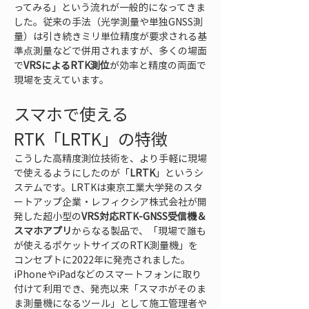
ってみる」という流れが一般的になってきま
した。従来の手法（光学測量や単独GNSS測
量）は引き続きミリ単位精度が要求される基
準点測量などで併用されますが、多くの場面
で
VRSによるRTK測位
が効率と精度の両面で
現場を支えています。
スマホで使える
RTK「LRTK」の特徴
こうした高精度測位技術を、より手軽に現場
で使えるようにしたのが「
LRTK
」というシ
ステムです。LRTKは東京工業大学発のスタ
ートアップ企業・レフィクシア株式会社が開
発した超小型の
VRS対応RTK-GNSS受信機＆
スマホアプリ
からなる製品で、「現場で誰も
が使えるポケットサイズのRTK測量機」を
コンセプトに2022年に発売されました。
iPhoneやiPadなどのスマートフォンに取り
付けて利用でき、発売以来「スマホがそのま
ま測量機になるツール」として施工管理者や