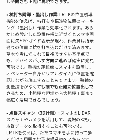
• 
杭打ち誘導・墨出し作業:
 LRTKの位置誘導
機能を使えば、杭打ちや構造物位置のマーキ
ング（墨出し）作業も効率化されます。あら
かじめ設定した設置座標に近づくとスマホ画
面に矢印やガイド表示が現れ、作業員は指示
通りの位置に杭を打ち込むだけで済みます。
草木や雪に埋もれて目視できない基準点で
も、デバイスが示す方向に進めば確実に発見
可能です。重機の運転席にスマホを設置し、
オペレーター自身がリアルタイムに位置を確
認しながら施工することもできます。熟練の
測量技術がなくても
誰でも正確に位置出しで
きる
ため、小規模な現場から大規模工事まで
• 
点群スキャン（3D計測）:
 スマホのLiDAR
スキャナやカメラを活用して、現場の3次元
点群データを取得することも可能です。
LRTKを使えば、ただスマホを手に持って歩
くだけで周囲の地形や構造物をスキャンで