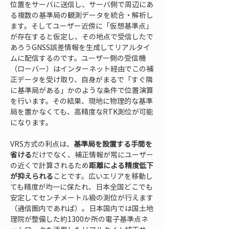
位置をサーバに送信し、サーバ側で周辺にあ
る複数の基準局の観測データを統合・解析し
ます。そしてユーザー近傍に「仮想基準点」
が存在すると仮定し、その地点で受信したで
あろうGNSS誤差情報を生成してリアルタイ
ムに配信するのです。ユーザー側の受信機
（ローバー）はインターネット経由でこの補
正データを受け取り、自身がまるで「すぐ隣
に基準局がある」かのような条件で位置演算
を行います。その結果、現地に物理的な基準
局を置かなくても、高精度なRTK測位が可能
になります。
VRS方式の利点は、
基準局を設置する手間を
省ける
だけでなく、補正情報が常にユーザー
の近くで計算されるため
距離による精度低下
が抑えられる
ことです。広いエリアを移動し
ても精度が均一に保たれ、日本全国どこでも
安定してセンチメートル級の測位が行えます
（通信圏内であれば）。日本国内では国土地
理院が整備した約1300か所の電子基準点ネ