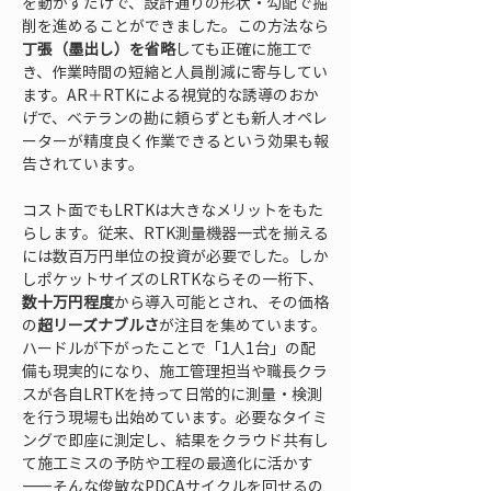
を動かすだけで、設計通りの形状・勾配で掘
削を進めることができました。この方法なら
丁張（墨出し）を省略
しても正確に施工で
き、作業時間の短縮と人員削減に寄与してい
ます。AR＋RTKによる視覚的な誘導のおか
げで、ベテランの勘に頼らずとも新人オペレ
ーターが精度良く作業できるという効果も報
告されています。
コスト面でもLRTKは大きなメリットをもた
らします。従来、RTK測量機器一式を揃える
には数百万円単位の投資が必要でした。しか
しポケットサイズのLRTKならその一桁下、
数十万円程度
から導入可能とされ、その価格
の
超リーズナブルさ
が注目を集めています。
ハードルが下がったことで「1人1台」の配
備も現実的になり、施工管理担当や職長クラ
スが各自LRTKを持って日常的に測量・検測
を行う現場も出始めています。必要なタイミ
ングで即座に測定し、結果をクラウド共有し
て施工ミスの予防や工程の最適化に活かす
——そんな俊敏なPDCAサイクルを回せるの