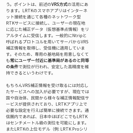
う。ポイントは、前述の
VRS方式
の活用にあ
ります。LRTKのスマホアプリはインターネ
ット接続を通じて各種のネットワーク型
RTKサービスに接続し、ユーザーの現在地
に応じた補正データ（仮想基準点情報）をリ
アルタイムに受信します。一般的にNtripと
呼ばれるプロトコルを用いてサーバからVRS
補正情報を取得し、受信機に適用していま
す。そのため、専用の基地局を用意しなくて
も
常にユーザー付近に基準局があるのと同等
の条件
で測位が行われ、安定した高精度を維
持できるというわけです。
もちろんVRS補正情報を受け取るには対応し
たサービスへの加入が必要ですが、現在では
国や自治体、民間から様々な補正情報配信サ
ービスが提供されており、LRTKアプリ上で
必要な設定を行えば簡単に接続できます。通
信圏内であれば、日本中ほぼどこでもLRTK
はセンチメートル級の測位を可能にします。
またLRTKの上位モデル（例: LRTK Proシリ