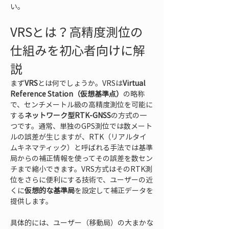
い。
VRSとは？高精度測位の
仕組みを初心者向けに解
説
まず
VRS
とは何でしょうか。VRSは
Virtual 
Reference Station（仮想基準点）
の略称
で、センチメートル級の高精度測位を可能に
する
ネットワーク型RTK-GNSS
の方式の一
つです。通常、単独のGPS測位では数メート
ルの誤差が生じますが、RTK（リアルタイ
ムキネマティック）と呼ばれる手法では基準
局からの補正情報を使ってその誤差を数セン
チまで縮小できます。VRS方式はそのRTK測
位をさらに便利にする技術で、ユーザーの近
くに
仮想的な基準局
を設定して補正データを
提供します。
具体的には、ユーザー（移動局）の大まかな