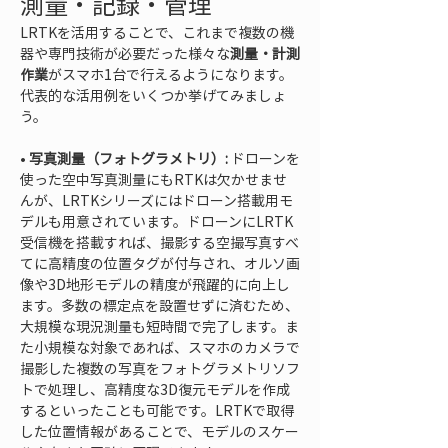
測量・記録・管理
LRTKを活用することで、これまで複数の機
器や専門技術が必要だった様々な
測量・計測
作業
がスマホ1台で行えるようになります。
代表的な活用例をいくつか挙げてみましょ
う。
• 
写真測量（フォトグラメトリ）:
 ドローンを
使った空中写真測量にもRTKは欠かせませ
んが、LRTKシリーズにはドローン搭載用モ
デルも用意されています。ドローンにLRTK
受信機を搭載すれば、撮影する空撮写真すべ
てに高精度の位置タグが付与され、オルソ画
像や3D地形モデルの精度が飛躍的に向上し
ます。多数の標定点を設置せずに済むため、
大規模な現況測量も短時間で完了します。ま
た小規模な対象であれば、スマホのカメラで
撮影した複数の写真をフォトグラメトリソフ
トで処理し、高精度な3D復元モデルを作成
するといったことも可能です。LRTKで取得
した位置情報があることで、モデルのスケー