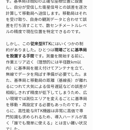
す。基準局は既知の正確な座標位置に設置
し、自分が受信した衛星信号との誤差を逐次
計算して移動局へ送信します。移動局はそれ
を受け取り、自身の観測データと合わせて誤
差を打ち消すことで、数センチメートルレベ
ルの精度で現在位置を特定できるのです。
しかし、この
従来型RTK
にはいくつかの制
約がありました。ひとつは
現場ごとに基準局
を設置する手間
です。測量を開始する前に、
作業エリア近く（理想的には半径数km以
内）に基準局を据え付けてアンテナを立て、
無線でデータを飛ばす準備が必要でした。ま
た、基準局と移動局の距離（基線長）が離れ
るにつれて大気による信号遅延などの誤差が
相殺しきれず精度が低下してしまうため、広
い現場では測位エリアを変えるごとに基準局
を移動・再設定する必要もあったのです。さ
らに、高性能なRTK機器は非常に高価で専
門知識も求められるため、導入ハードルが高
く「誰でも簡単に使える」とは言い難い状況
でした。