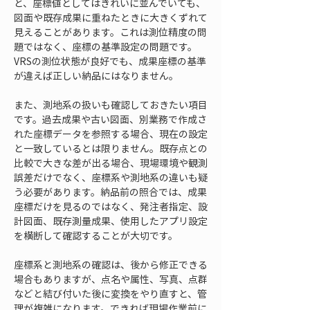
と、座標値としてはきれいに並んでいても、
図面や既存成果に重ねたときに大きくずれて
見えることがあります。これは測位精度の問
題ではなく、座標の基準設定の問題です。
VRSの測位状態が良好でも、成果座標の基準
が違えば正しい納品にはなりません。
また、測地系の扱いも確認しておきたい項目
です。過去成果や古い図面、別業務で作成さ
れた座標データを参照する場合、現在の設定
と一致しているとは限りません。既存点との
比較で大きな差が出る場合、現場環境や観測
誤差だけでなく、座標系や測地系の違いも疑
う必要があります。納品前の照合では、成果
座標だけを見るのではなく、発注者指定、設
計図面、既存測量成果、使用したアプリ設定
を横断して確認することが大切です。
座標系と測地系の確認は、後から修正できる
場合もありますが、点名や属性、写真、点群
などと結び付いた後に変換をやり直すと、管
理が複雑になります。できれば現場作業前に