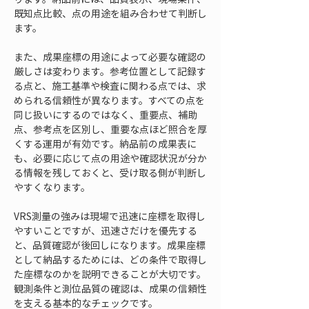
既知点比較、点の用途を組み合わせて判断し
ます。
また、成果座標の用途によって必要な確認の
厳しさは変わります。参考位置として記録す
る点と、施工基準や検査に関わる点では、求
められる信頼性が異なります。すべての点を
同じ扱いにするのではなく、重要点、補助
点、参考点を区別し、重要な点ほど照合を厚
くする運用が有効です。納品前の成果表に
も、必要に応じて点の用途や確認状況が分か
る情報を残しておくと、受け取る側が判断し
やすくなります。
VRS測量の強みは現場で迅速に座標を取得し
やすいことですが、迅速さだけを優先する
と、品質確認が後回しになります。成果座標
として納品するためには、どの条件で取得し
た座標なのかを説明できることが大切です。
観測条件と測位品質の確認は、成果の信頼性
を支える基本的なチェックです。