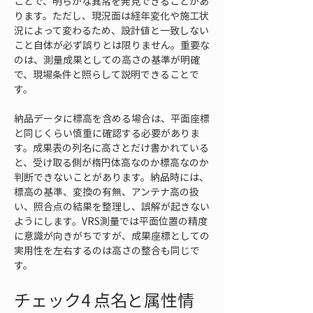
ことで、明らかな異常を発見できることがあ
ります。ただし、現況面は経年変化や施工状
況によって変わるため、設計値と一致しない
こと自体が必ず誤りとは限りません。重要な
のは、測量成果としての高さの基準が明確
で、現場条件と照らして説明できることで
す。
納品データに標高を含める場合は、平面座標
と同じくらい慎重に確認する必要がありま
す。成果表の列名に高さとだけ書かれている
と、受け取る側が楕円体高なのか標高なのか
判断できないことがあります。納品時には、
標高の基準、変換の有無、アンテナ高の扱
い、照合点の結果を整理し、誤解が起きない
ようにします。VRS測量では平面位置の精度
に意識が向きがちですが、成果座標としての
実用性を左右するのは高さの整合も同じで
す。
チェック4 点名と属性情