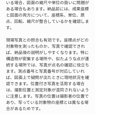
いる場合、図面の縮尺や単位の扱いに問題が
ある場合もあります。納品前には、成果座標
と図面の両方について、座標系、単位、原
点、回転、縮尺が整合しているかを確認しま
す。
現場写真との照合も有効です。座標点がどの
対象物を測ったものか、写真で確認できれ
ば、納品後の説明がしやすくなります。特に
構造物が密集する場所や、似たような点が連
続する場所では、写真が点名の確認に役立ち
ます。測点番号と写真番号が対応していれ
ば、図面上で疑問が出たときに現地状況を確
認できます。位置付き写真を活用する場合
は、撮影位置と測定対象が混同されないよう
に注意します。写真の位置は撮影者の位置で
あり、写っている対象物の座標とは異なる場
合があるためです。
図面照合では、全点を細かく見るだけでな
く、全体の形状も確認します。道路や水路の