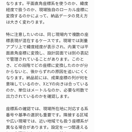
なります。平面直角座標系を使うのか、緯度
経度で扱うのか、現場独自のローカル座標に
変換するのかによって、納品データの見え方
は大きく変わります。
特に注意したいのは、同じ現場内で複数の座
標表現が混在するケースです。現場では測量
アプリ上で緯度経度が表示され、内業では平
面直角座標に変換し、設計図面では別の表記
で管理されていることがあります。このと
き、どの段階でどの座標に変換したのかが分
からないと、後からずれの原因を追いにくく
なります。納品前には、成果座標の列が何を
意味しているのか、XとYの向きは合っている
のか、単位はメートルなのか、必要な桁数で
出力されているのかを確認します。
座標系の確認では、現場所在地に対応する系
番号や基準の選択も重要です。隣接する区域
や広い現場では、近い地域でも扱う座標系が
異なる場合があります。設定を一つ間違える