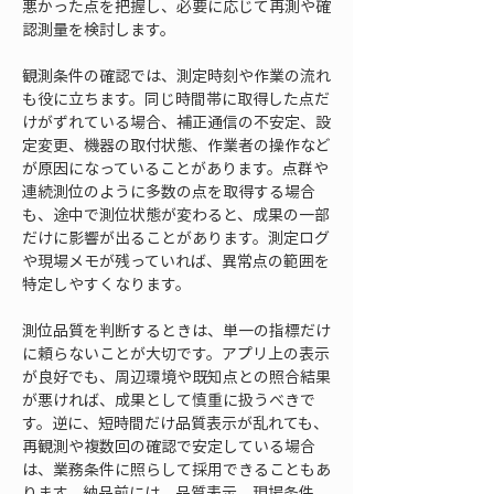
悪かった点を把握し、必要に応じて再測や確
認測量を検討します。
観測条件の確認では、測定時刻や作業の流れ
も役に立ちます。同じ時間帯に取得した点だ
けがずれている場合、補正通信の不安定、設
定変更、機器の取付状態、作業者の操作など
が原因になっていることがあります。点群や
連続測位のように多数の点を取得する場合
も、途中で測位状態が変わると、成果の一部
だけに影響が出ることがあります。測定ログ
や現場メモが残っていれば、異常点の範囲を
特定しやすくなります。
測位品質を判断するときは、単一の指標だけ
に頼らないことが大切です。アプリ上の表示
が良好でも、周辺環境や既知点との照合結果
が悪ければ、成果として慎重に扱うべきで
す。逆に、短時間だけ品質表示が乱れても、
再観測や複数回の確認で安定している場合
は、業務条件に照らして採用できることもあ
ります。納品前には、品質表示、現場条件、