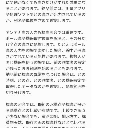
に問題がなくても高さだけがずれた成果にな
ることがあります。納品前には、測量アプリ
や処理ソフトでどの高さが出力されているの
か、列名や単位を含めて確認します。
アンテナ高の入力も標高照合では重要です。
ポール高や機器取付位置を誤ると、その分だ
け全点の高さに影響します。たとえばポール
高の入力を現場で変更した場合、途中から高
さがずれている可能性があります。複数人が
同じ機器を使う現場では、前の作業者の設定
が残ったまま観測を始めることもあります。
納品前に標高の異常を見つけた場合は、どの
時刻、どの点、どの作業者、どの機器設定で
取得したデータなのかを確認し、影響範囲を
切り分けます。
標高の照合では、既知の水準点や標高が分か
る基準点との比較が有効です。比較できる点
が少ない場合でも、道路勾配、排水方向、構
造物天端、既存図面の標高値などと見比べる