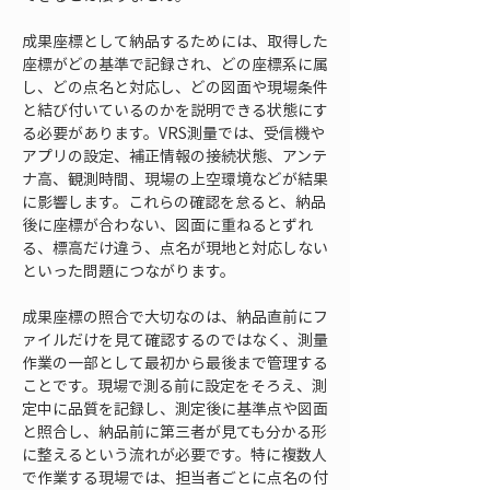
成果座標として納品するためには、取得した
座標がどの基準で記録され、どの座標系に属
し、どの点名と対応し、どの図面や現場条件
と結び付いているのかを説明できる状態にす
る必要があります。VRS測量では、受信機や
アプリの設定、補正情報の接続状態、アンテ
ナ高、観測時間、現場の上空環境などが結果
に影響します。これらの確認を怠ると、納品
後に座標が合わない、図面に重ねるとずれ
る、標高だけ違う、点名が現地と対応しない
といった問題につながります。
成果座標の照合で大切なのは、納品直前にフ
ァイルだけを見て確認するのではなく、測量
作業の一部として最初から最後まで管理する
ことです。現場で測る前に設定をそろえ、測
定中に品質を記録し、測定後に基準点や図面
と照合し、納品前に第三者が見ても分かる形
に整えるという流れが必要です。特に複数人
で作業する現場では、担当者ごとに点名の付