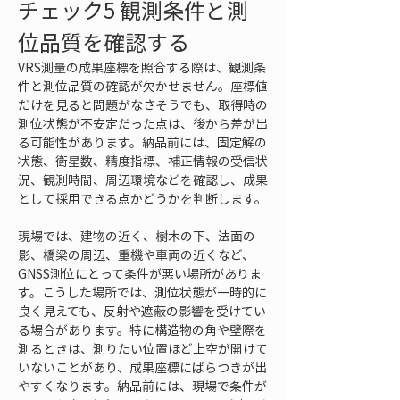
チェック5 観測条件と測
位品質を確認する
VRS測量の成果座標を照合する際は、観測条
件と測位品質の確認が欠かせません。座標値
だけを見ると問題がなさそうでも、取得時の
測位状態が不安定だった点は、後から差が出
る可能性があります。納品前には、固定解の
状態、衛星数、精度指標、補正情報の受信状
況、観測時間、周辺環境などを確認し、成果
として採用できる点かどうかを判断します。
現場では、建物の近く、樹木の下、法面の
影、橋梁の周辺、重機や車両の近くなど、
GNSS測位にとって条件が悪い場所がありま
す。こうした場所では、測位状態が一時的に
良く見えても、反射や遮蔽の影響を受けてい
る場合があります。特に構造物の角や壁際を
測るときは、測りたい位置ほど上空が開けて
いないことがあり、成果座標にばらつきが出
やすくなります。納品前には、現場で条件が