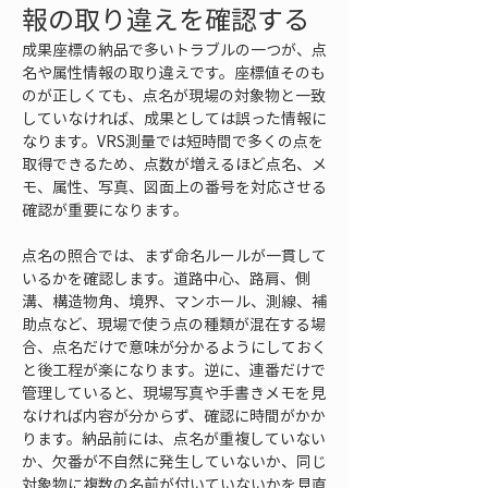
報の取り違えを確認する
成果座標の納品で多いトラブルの一つが、点
名や属性情報の取り違えです。座標値そのも
のが正しくても、点名が現場の対象物と一致
していなければ、成果としては誤った情報に
なります。VRS測量では短時間で多くの点を
取得できるため、点数が増えるほど点名、メ
モ、属性、写真、図面上の番号を対応させる
確認が重要になります。
点名の照合では、まず命名ルールが一貫して
いるかを確認します。道路中心、路肩、側
溝、構造物角、境界、マンホール、測線、補
助点など、現場で使う点の種類が混在する場
合、点名だけで意味が分かるようにしておく
と後工程が楽になります。逆に、連番だけで
管理していると、現場写真や手書きメモを見
なければ内容が分からず、確認に時間がかか
ります。納品前には、点名が重複していない
か、欠番が不自然に発生していないか、同じ
対象物に複数の名前が付いていないかを見直