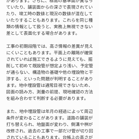
があります。さらに、標高の基準面が異なっ
ていたり、舗装面からの深さで表現されてい
たり、竣工時の数値と現況の数値が混在して
いたりすることもあります。これらを同じ種
類の情報として扱うと、実務上無視できない
差として表面化する場合があります。
工事の初期段階では、高さ情報の差異が見え
にくいこともあります。平面上の離隔が確保
されていれば施工できるように見えても、掘
削して初めて既設管が想定より浅い、予定管
が通らない、構造物の基礎や他の埋設物と干
渉する、といった問題が判明することがあり
ます。地中埋設管は通常目視できないため、
図面の読み方、測量の前提、現地確認の方法
を組み合わせて判断する必要があります。
また、地中埋設管は年月の経過によって周辺
条件が変わることがあります。道路の舗装が
打ち替えられ、地盤面が変わり、側溝や桝が
改修され、過去の工事で一部だけ管が切り回
されていることもあります。台帳上の高さが