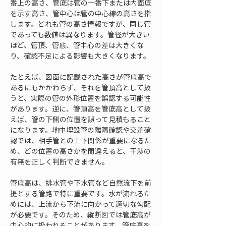
番上の高さ、管底は管の一番下または内面底
を示す高さ、管中心は管の中心線の高さを指
します。どれも管の高さ情報ですが、同じ管
であっても数値は異なります。管径が大きい
ほど、管頂、管底、管中心の差は大きくな
り、確認不足による影響も大きくなります。
たとえば、図面に記載された高さが管底高で
あるにもかかわらず、それを管頂高として扱
うと、実際の管の外形位置を誤認する可能性
があります。逆に、管頂高を管底高として扱
えば、管の下側の位置を誤って見積もること
になります。地中埋設管の離隔確認や交差確
認では、相手管との上下関係が重要になるた
め、どの位置の高さかを間違えると、干渉の
有無を正しく判断できません。
管底高は、排水管や下水管など自然流下を前
提とする管路で特に重要です。水が流れるた
めには、上流から下流に向かって適切な勾配
が必要です。そのため、縦断図では管底高が
中心的に扱われることがあります。管底高を