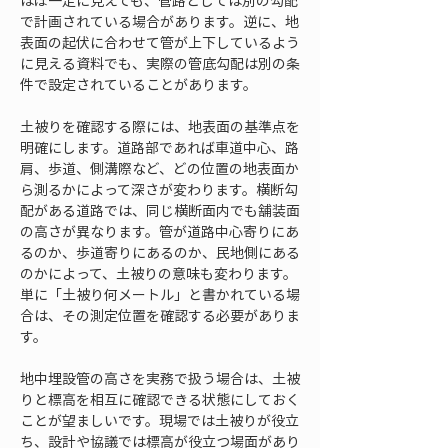
ほぼ一定に見えても、管路としては別の勾配
で計画されている場合があります。逆に、地
表面の起伏に合わせて管が上下しているよう
に見える資料でも、実際の管底勾配は別の条
件で設定されていることがあります。
土被りを確認する際には、地表面の基準点を
明確にします。道路部であれば車道中心、路
肩、歩道、側溝際など、どの位置の地表面か
ら測るかによって深さが変わります。横断勾
配がある道路では、同じ横断面内でも舗装面
の高さが異なります。管が道路中心寄りにあ
るのか、歩道寄りにあるのか、民地側にある
のかによって、土被りの意味も変わります。
単に「土被り何メートル」と書かれている場
合は、その測定位置を確認する必要がありま
す。
地中埋設管の高さを実務で扱う場合は、土被
りと標高を相互に確認できる状態にしておく
ことが望ましいです。現場では土被りが役立
ち、設計や協議では標高が役立つ場面があり