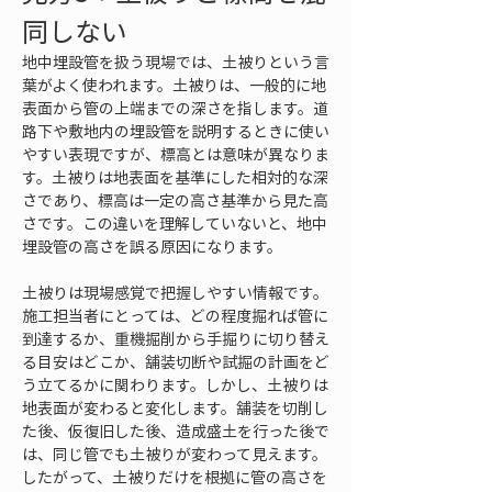
同しない
地中埋設管を扱う現場では、土被りという言
葉がよく使われます。土被りは、一般的に地
表面から管の上端までの深さを指します。道
路下や敷地内の埋設管を説明するときに使い
やすい表現ですが、標高とは意味が異なりま
す。土被りは地表面を基準にした相対的な深
さであり、標高は一定の高さ基準から見た高
さです。この違いを理解していないと、地中
埋設管の高さを誤る原因になります。
土被りは現場感覚で把握しやすい情報です。
施工担当者にとっては、どの程度掘れば管に
到達するか、重機掘削から手掘りに切り替え
る目安はどこか、舗装切断や試掘の計画をど
う立てるかに関わります。しかし、土被りは
地表面が変わると変化します。舗装を切削し
た後、仮復旧した後、造成盛土を行った後で
は、同じ管でも土被りが変わって見えます。
したがって、土被りだけを根拠に管の高さを