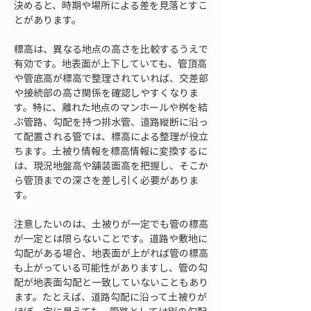
決めると、時期や場所による差を見落とすこ
とがあります。
標高は、異なる地点の高さを比較するうえで
有効です。地表面が上下していても、管頂高
や管底高が標高で整理されていれば、交差部
や接続部の高さ関係を確認しやすくなりま
す。特に、離れた地点のマンホールや桝を結
ぶ管路、勾配を持つ排水管、道路縦断に沿っ
て配置される管では、標高による整理が役立
ちます。土被り情報を標高情報に変換するに
は、現況地盤高や舗装面高を把握し、そこか
ら管頂までの深さを差し引く必要がありま
す。
注意したいのは、土被りが一定でも管の標高
が一定とは限らないことです。道路や敷地に
勾配がある場合、地表面が上がれば管の標高
も上がっている可能性がありますし、管の勾
配が地表面勾配と一致していないこともあり
ます。たとえば、道路勾配に沿って土被りが