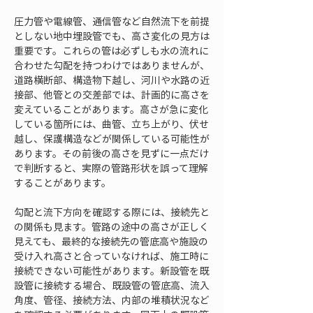
圧力管や電線管、通信管など自然流下を前提
としない地中埋設管でも、高さ変化の見方は
重要です。これらの管は必ずしも水の流れに
合わせた勾配を持つわけではありませんが、
道路横断部、構造物下越し、河川や水路の近
接部、他管との交差部では、計画的に高さを
変えていることがあります。高さが急に変化
している箇所には、曲管、立ち上がり、伏せ
越し、保護構造などが関係している可能性が
あります。その前後の高さを見ずに一点だけ
で判断すると、実際の管路形状を誤って理解
することがあります。
勾配と流下方向を確認する際には、接続先と
の関係も見ます。管路の途中の高さが正しく
見えても、最終的な接続先の管底高や施設の
受け入れ高さと合っていなければ、施工時に
接続できない可能性があります。新設管を既
設管に接続する場合、既設管の管底高、流入
角度、管径、接続方法、内部の堆積状況など