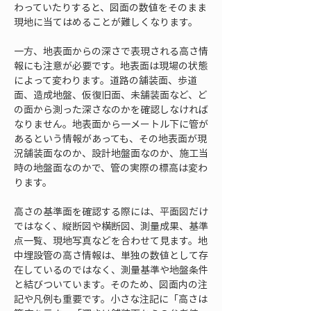
わっていたりすると、図面の数値をそのまま
現地に当てはめることが難しくなります。
一方、地表面からの深さで表現される高さ情
報にも注意が必要です。地表面は現場の状態
によって変わります。道路の舗装面、歩道
面、造成地盤、仮復旧面、未舗装面など、ど
の面から測った深さなのかを確認しなければ
なりません。地表面から一メートル下に管が
あるという情報があっても、その地表面が現
況舗装面なのか、設計地盤面なのか、施工当
時の地盤面なのかで、管の実際の標高は変わ
ります。
高さの基準面を確認する際には、平面図だけ
ではなく、縦断図や横断図、測量成果、基準
点一覧、現地写真などを合わせて見ます。地
中埋設管の高さ情報は、単独の数値として存
在しているのではなく、測量基準や地盤条件
と結びついています。そのため、図面内の注
記や凡例も重要です。小さな注記に「高さは