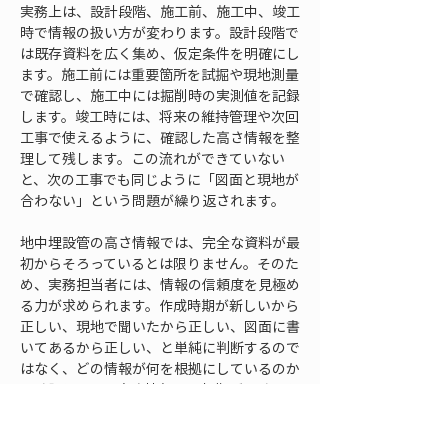
実務上は、設計段階、施工前、施工中、竣工
時で情報の扱い方が変わります。設計段階で
は既存資料を広く集め、仮定条件を明確にし
ます。施工前には重要箇所を試掘や現地測量
で確認し、施工中には掘削時の実測値を記録
します。竣工時には、将来の維持管理や次回
工事で使えるように、確認した高さ情報を整
理して残します。この流れができていない
と、次の工事でも同じように「図面と現地が
合わない」という問題が繰り返されます。
地中埋設管の高さ情報では、完全な資料が最
初からそろっているとは限りません。そのた
め、実務担当者には、情報の信頼度を見極め
る力が求められます。作成時期が新しいから
正しい、現地で聞いたから正しい、図面に書
いてあるから正しい、と単純に判断するので
はなく、どの情報が何を根拠にしているのか
を確認します。高さ情報は、根拠が明確であ
るほど使いやすくなります。