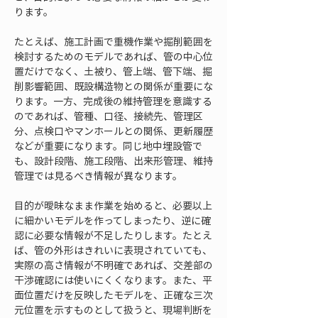
ります。
たとえば、施工計画で重機作業や掘削範囲を
検討するためのモデルであれば、管の中心位
置だけでなく、土被り、管上端、管下端、掘
削影響範囲、既設構造物との関係が重要にな
ります。一方、完成後の維持管理を意識する
のであれば、管種、口径、接続先、管理区
分、点検口やマンホールとの関係、更新履歴
などが重要になります。同じ地中埋設管で
も、設計段階、施工段階、出来形管理、維持
管理では見るべき情報が異なります。
目的が曖昧なまま作業を始めると、必要以上
に細かいモデルを作ってしまったり、逆に確
認に必要な情報が不足したりします。たとえ
ば、管の外形はきれいに表現されていても、
実際の高さ情報が不明確であれば、交差部の
干渉確認には使いにくくなります。また、平
面位置だけを反映したモデルを、正確な三次
元位置を示すものとして扱うと、現場判断を