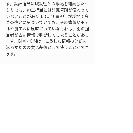
す。設計担当は既設管との離隔を確認したつ
もりでも、施工担当には注意箇所が伝わって
いないことがあります。測量担当が現地で高
さの違いに気づいていても、その情報がモデ
ルや施工図に反映されていなければ、別の担
当者が古い情報で判断してしまうことがあり
ます。BIM・CIMは、こうした情報の分断を
減らすための共通基盤として使うことができ
ます。
ただし、関係者全員が同じ細かさでモデルを
扱う必要はありません。現場作業者には、掘
削前に確認すべき既設管や近接箇所が分かり
やすく表示されることが重要です。施工管理
者には、変更箇所、未確認箇所、協議が必要
な箇所が分かることが重要です。維持管理担
当者には、完成時の管路情報や接続関係が追
えることが重要です。利用者ごとに必要な見
え方を整理し、過剰な情報で重要箇所が埋も
れないようにすることが求められます。