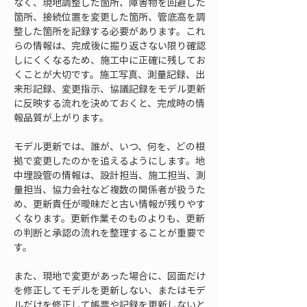
なく、現地調整した箇所、障害物を回避した
箇所、接続位置を変更した箇所、管底高を調
整した箇所を記録する必要があります。これ
らの情報は、完成後に掘り返さない限り確認
しにくくなるため、施工中に正確に残してお
くことが大切です。施工写真、測量記録、出
来形記録、変更指示、協議記録をモデル更新
に反映する流れを決めておくと、完成時の情
報品質が上がります。
モデル更新では、誰が、いつ、何を、どの根
拠で変更したのかを追えるようにします。地
中埋設管の情報は、設計担当、施工担当、測
量担当、協力会社など複数の関係者が扱うた
め、更新責任が曖昧だと古い情報が残りやす
くなります。更新作業そのものよりも、更新
の判断と承認の流れを整理することが重要で
す。
また、現地で変更があった場合に、図面だけ
を修正してモデルを更新しない、またはモデ
ルだけを修正して帳票や記録を更新しないと