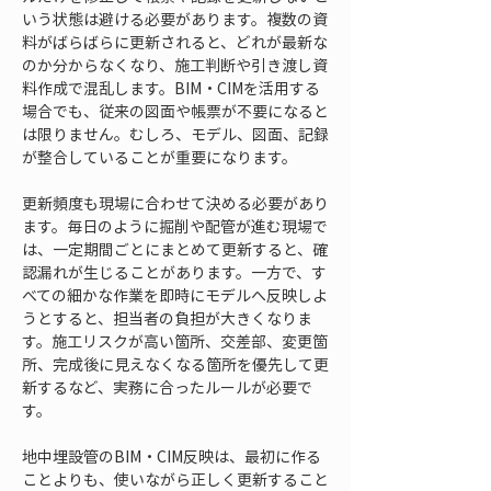
いう状態は避ける必要があります。複数の資
料がばらばらに更新されると、どれが最新な
のか分からなくなり、施工判断や引き渡し資
料作成で混乱します。BIM・CIMを活用する
場合でも、従来の図面や帳票が不要になると
は限りません。むしろ、モデル、図面、記録
が整合していることが重要になります。
更新頻度も現場に合わせて決める必要があり
ます。毎日のように掘削や配管が進む現場で
は、一定期間ごとにまとめて更新すると、確
認漏れが生じることがあります。一方で、す
べての細かな作業を即時にモデルへ反映しよ
うとすると、担当者の負担が大きくなりま
す。施工リスクが高い箇所、交差部、変更箇
所、完成後に見えなくなる箇所を優先して更
新するなど、実務に合ったルールが必要で
す。
地中埋設管のBIM・CIM反映は、最初に作る
ことよりも、使いながら正しく更新すること