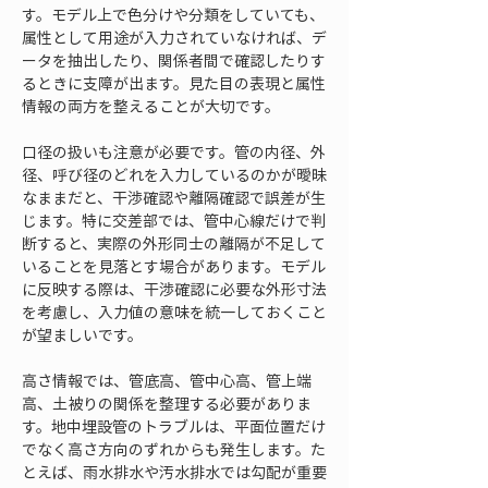
す。モデル上で色分けや分類をしていても、
属性として用途が入力されていなければ、デ
ータを抽出したり、関係者間で確認したりす
るときに支障が出ます。見た目の表現と属性
情報の両方を整えることが大切です。
口径の扱いも注意が必要です。管の内径、外
径、呼び径のどれを入力しているのかが曖昧
なままだと、干渉確認や離隔確認で誤差が生
じます。特に交差部では、管中心線だけで判
断すると、実際の外形同士の離隔が不足して
いることを見落とす場合があります。モデル
に反映する際は、干渉確認に必要な外形寸法
を考慮し、入力値の意味を統一しておくこと
が望ましいです。
高さ情報では、管底高、管中心高、管上端
高、土被りの関係を整理する必要がありま
す。地中埋設管のトラブルは、平面位置だけ
でなく高さ方向のずれからも発生します。た
とえば、雨水排水や汚水排水では勾配が重要