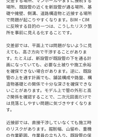
交差する場所、マンホールやますに接続する
場所、既設管の近くを新設管が通る場所、基
礎や擁壁、側溝、道路構造物と近接する場所
で問題が起こりやすくなります。BIM・CIM
に反映する目的の一つは、こうしたリスク箇
所を事前に見える化することです。
交差部では、平面上では問題がないように見
えても、高さ方向で干渉することがありま
す。たとえば、新設管が既設管の下を通る計
画になっていても、必要な土被りや施工余裕
を確保できない場合があります。逆に、既設
管の上を通す計画でも、舗装構成や路盤、構
造物基礎との関係で十分な深さを確保できな
いことがあります。モデル上で管の外形と高
さ関係を確認することで、二次元図面だけで
は見落としやすい問題に気づきやすくなりま
す。
近接部では、直接干渉していなくても施工時
のリスクがあります。掘削幅、山留め、重機
の作業範囲、作業員の立ち入り、既設管の保