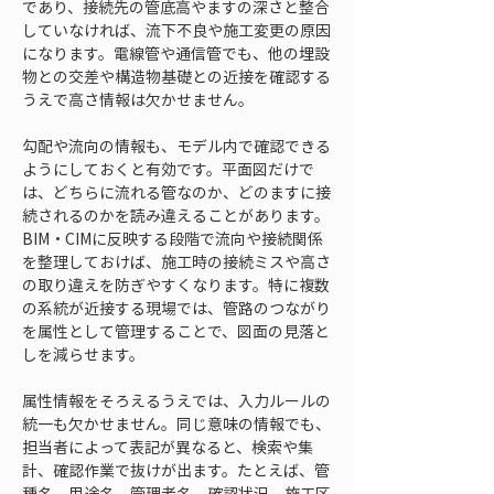
であり、接続先の管底高やますの深さと整合
していなければ、流下不良や施工変更の原因
になります。電線管や通信管でも、他の埋設
物との交差や構造物基礎との近接を確認する
うえで高さ情報は欠かせません。
勾配や流向の情報も、モデル内で確認できる
ようにしておくと有効です。平面図だけで
は、どちらに流れる管なのか、どのますに接
続されるのかを読み違えることがあります。
BIM・CIMに反映する段階で流向や接続関係
を整理しておけば、施工時の接続ミスや高さ
の取り違えを防ぎやすくなります。特に複数
の系統が近接する現場では、管路のつながり
を属性として管理することで、図面の見落と
しを減らせます。
属性情報をそろえるうえでは、入力ルールの
統一も欠かせません。同じ意味の情報でも、
担当者によって表記が異なると、検索や集
計、確認作業で抜けが出ます。たとえば、管
種名、用途名、管理者名、確認状況、施工区