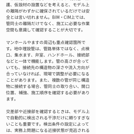
護、仮設材の設置などを考えると、モデル上
の離隔がわずかに確保されているだけでは安
全とは言い切れません。BIM・CIM上では、
管同士の離隔だけでなく、施工に必要な作業
空間も意識して確認することが大切です。
マンホールやますの周辺も重点確認箇所で
す。地中埋設管は、管路単体ではなく、点検
口、集水ます、弁室、ハンドホール、接続部
などと一体で機能します。管の高さが合って
いても、接続先の構造物の深さや流入方向が
合っていなければ、現場で調整が必要になる
ことがあります。また、複数の管が同じ構造
物に接続する場合、管同士の取り合い、開口
位置、補強、施工順序を確認する必要があり
ます。
交差部や近接部を確認するときは、モデル上
で自動的に検出される干渉だけに頼りすぎな
いことも重要です。検出条件の設定によって
は、実務上問題になる近接状態が見逃される