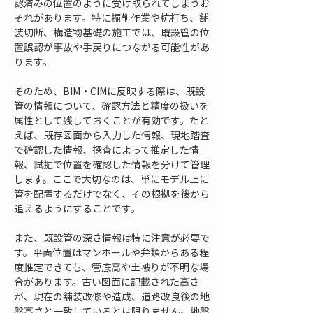
認済みの位置のように受け取られてしまうお
それがあります。特に掘削作業や杭打ち、舗
装切断、構造物基礎の施工では、既設管の位
置誤認が事故や手戻りにつながる可能性があ
ります。
そのため、BIM・CIMに反映する際は、既設
管の情報について、確認方法と精度の扱いを
属性として残しておくことが有効です。たと
えば、既存図面から入力した情報、現地踏査
で確認した情報、探査によって推定した情
報、試掘で位置を確認した情報を分けて管理
します。ここで大切なのは、単にモデル上に
管を配置するだけでなく、その根拠を後から
追えるようにすることです。
また、既設管の深さ情報は特に注意が必要で
す。平面位置はマンホールや弁類からある程
度推定できても、管底高や土被りが不明な場
合があります。古い図面に記載された高さ
が、現在の舗装改修や造成、道路改良後の地
盤高さと一致しているとは限りません。地盤