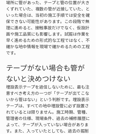
場所に管があった、テープと管の位置が大き
くずれていた、複数の管が近接していた、と
いった場合は、当初の施工手順では安全を確
保できない可能性があります。この段階で無
理に進めると、接触事故だけでなく、仮設計
画や施工品質にも影響します。試掘は作業を
早く進めるための形式的な工程ではなく、不
確かな地中情報を現場で確かめるための工程
です。
テープがない場合も管が
ないと決めつけない
埋設表示テープを過信しないために、最も注
意すべき考え方の一つが「テープが出てこな
いから管はない」という判断です。埋設表示
テープは、すべての地中埋設管に必ず設置さ
れているとは限りません。施工時期、管種、
管理者の仕様、現場条件、過去の補修履歴に
よって、テープが入っていない場合がありま
す。また、入っていたとしても、過去の掘削