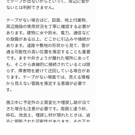
でテープが出ないからといって、周辺に管が
ないとは判断できません。
テープがない場合ほど、図面、地上付属物、
周辺施設の使用状況を丁寧に確認する必要が
あります。建物に水や排水、電力、通信など
の設備がある以上、どこかに引込みや接続が
あります。道路や敷地の形状から見て、管が
通る可能性の高い位置を推定することも重要
です。ますや弁きょうが離れた場所にあって
も、そこから直線的に接続されているとは限
らず、障害物を避けて迂回している場合があ
ります。テープがない場面では、見える情報
から見えない管路を推定する意識が必要で
す。
施工中に予定外の土質変化や埋戻し跡が出て
きた場合も注意が必要です。周囲と違う砂、
砕石、改良土、埋戻し材が現れたときは、過
去に掘削された可能性があります。その下や
周辺に管があることも考えられます。埋設表
示テープがなくても、埋戻し材の違いや舗装