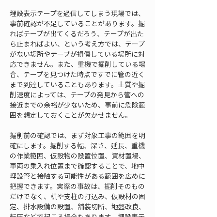
埋設表示テープを過信してしまう現場では、
事前確認が不足していることがあります。掘
ればテープが出てくるだろう、テープが出た
ら止まればよい、という考え方では、テープ
がない場所やテープが損傷している場所に対
応できません。また、重機で掘削している場
合、テープを見つけた時点ですでに管の近く
まで到達していることもあります。土質や掘
削速度によっては、テープの発見から管への
接近までの余裕が少ないため、事前に危険範
囲を想定しておくことが欠かせません。
掘削前の確認では、まず対象工事の範囲を明
確にします。掘削する幅、深さ、延長、重機
の作業範囲、仮設物の設置位置、資材置場、
車両の乗入れ位置まで確認することで、地中
埋設管と接触する可能性がある範囲を広めに
把握できます。実際の事故は、掘削そのもの
だけでなく、杭や支柱の打込み、仮設材の固
定、排水設備の設置、舗装切断、地盤改良、
転圧などで起こる場合もあります。埋設表示