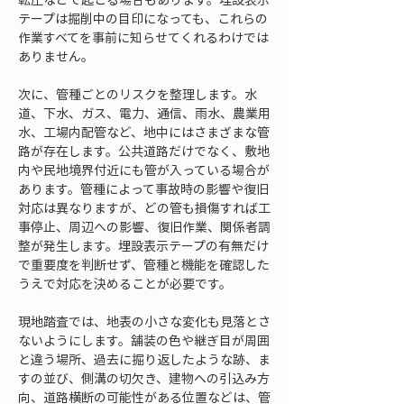
テープは掘削中の目印になっても、これらの
作業すべてを事前に知らせてくれるわけでは
ありません。
次に、管種ごとのリスクを整理します。水
道、下水、ガス、電力、通信、雨水、農業用
水、工場内配管など、地中にはさまざまな管
路が存在します。公共道路だけでなく、敷地
内や民地境界付近にも管が入っている場合が
あります。管種によって事故時の影響や復旧
対応は異なりますが、どの管も損傷すれば工
事停止、周辺への影響、復旧作業、関係者調
整が発生します。埋設表示テープの有無だけ
で重要度を判断せず、管種と機能を確認した
うえで対応を決めることが必要です。
現地踏査では、地表の小さな変化も見落とさ
ないようにします。舗装の色や継ぎ目が周囲
と違う場所、過去に掘り返したような跡、ま
すの並び、側溝の切欠き、建物への引込み方
向、道路横断の可能性がある位置などは、管