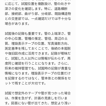
に応じて、試掘位置を複数設け、管の向きや
深さの変化を確認します。特に、道路横断
部、接続部、曲がり部、分岐部、既設構造物
との交差部では、一点確認だけでは不十分な
場合があります。
試掘後の記録も重要です。管の上端深さ、管
の中心位置、管種の推定、管径、周辺の土
質、埋設表示テープの位置、写真撮影方向、
測定基準を残しておくことで、後続の本掘削
や復旧図作成に活用できます。記録が曖昧だ
と、試掘した人以外には情報が伝わらず、再
度同じ確認を行うことになります。さらに、
将来の維持管理でも、試掘時の記録が貴重な
情報になります。埋設表示テープの位置だけ
を記録するのではなく、管本体との関係をセ
ットで残すことが大切です。
試掘で想定外のテープや管が見つかった場合
は、作業を急がず、計画の見直しを行いま
す。図面にない管が出てきた、想定より浅い