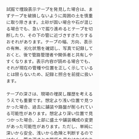
試掘で埋設表示テープを発見した場合は、ま
ずテープを破損しないように周囲の土を慎重
に取り除きます。土砂が固い場合や石が混じ
る場合でも、急いで掘り進めるとテープを切
断したり、その下の管に近づきすぎたりする
おそれがあります。テープの幅、方向、表示
の有無、劣化状態を確認し、写真で記録して
おくと、後で管路管理者や関係者と共有しや
すくなります。表示内容が読める場合でも、
それが現在の管種や位置を正しく示している
とは限らないため、記録と照合を前提に扱い
ます。
テープの深さは、現場の埋戻し履歴を考える
うえでも重要です。想定より浅い位置で見つ
かった場合、過去に舗装や路盤が削られてい
る可能性があります。想定より深い位置で見
つかった場合、上部に盛土や舗装構成の変更
があった可能性があります。ただし、単純に
深いから安全、浅いから危険と判断するので