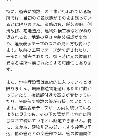
特に、過去に複数回の工事が行われている場
所では、当初の埋設状態がそのまま残ってい
るとは限りません。道路改良、舗装復旧、側
溝改修、宅地造成、建物外構工事などが繰り
返されると、地盤の高さや舗装構成が変わ
り、埋設表示テープの深さの見え方も変わり
ます。以前の工事でテープが切断されたり、
一部だけ撤去されたり、復旧時に元の位置と
異なる場所へ戻されたりする可能性もありま
す。
また、地中埋設管は直線的に入っているとは
限りません。既設構造物を避けるために曲が
っていたり、接続部付近で高さが変わってい
たり、分岐部で複数の管が近接していたりし
ます。埋設表示テープが一方向に続いている
ように見えても、その下の管が同じ方向に同
じ深さで続いているとは断定できません。特
に、交差点、建物引込み部、ますや弁室の周
辺、他の管路との交差部では、管の位置関係