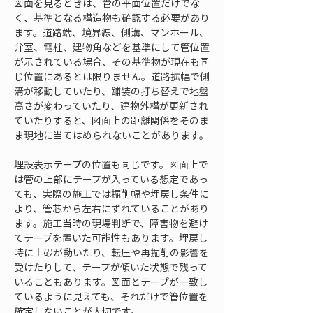
図面を見るときは、管の平面位置だけでな
く、基準となる構造物も確認する必要があり
ます。道路端、境界線、側溝、マンホール、
弁室、電柱、建物角などを基準にして管位置
が示されている場合、その基準物が現在も同
じ位置にあるとは限りません。道路拡幅で側
溝が移動していたり、舗装の打ち替えで地盤
高さが変わっていたり、建物外構が更新され
ていたりすると、図面上の距離関係をそのま
ま現地に当てはめられないことがあります。
埋設表示テープの位置も同じです。図面上で
は管の上部にテープが入っている想定であっ
ても、実際の施工では掘削幅や埋戻し条件に
より、管芯から左右にずれていることがあり
ます。施工当時の現場判断で、障害物を避け
てテープを置いた可能性もあります。埋戻し
時に土砂が動いたり、転圧や再掘削の影響を
受けたりして、テープが傾いた状態で残って
いることもあります。図面とテープが一致し
ているように見えても、それだけで管位置を
確定しないことが大切です。