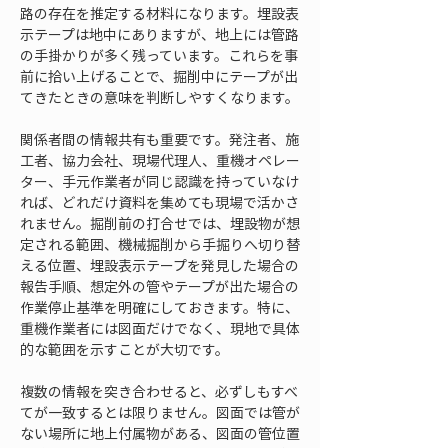
路の存在を推定する材料になります。埋設表
示テープは地中にありますが、地上には管路
の手掛かりが多く残っています。これらを事
前に拾い上げることで、掘削中にテープが出
てきたときの意味を判断しやすくなります。
関係者間の情報共有も重要です。発注者、施
工者、協力会社、現場代理人、重機オペレー
ター、手元作業者が同じ認識を持っていなけ
れば、どれだけ資料を集めても現場で活かさ
れません。掘削前の打合せでは、埋設物が想
定される範囲、機械掘削から手掘りへ切り替
える位置、埋設表示テープを発見した場合の
報告手順、想定外の管やテープが出た場合の
作業停止基準を明確にしておきます。特に、
重機作業者には図面だけでなく、現地で具体
的な範囲を示すことが大切です。
複数の情報を突き合わせると、必ずしもすべ
てが一致するとは限りません。図面では管が
ない場所に地上付属物がある、図面の管位置