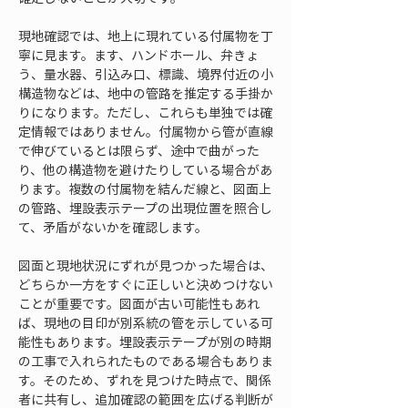
現地確認では、地上に現れている付属物を丁
寧に見ます。ます、ハンドホール、弁きょ
う、量水器、引込み口、標識、境界付近の小
構造物などは、地中の管路を推定する手掛か
りになります。ただし、これらも単独では確
定情報ではありません。付属物から管が直線
で伸びているとは限らず、途中で曲がった
り、他の構造物を避けたりしている場合があ
ります。複数の付属物を結んだ線と、図面上
の管路、埋設表示テープの出現位置を照合し
て、矛盾がないかを確認します。
図面と現地状況にずれが見つかった場合は、
どちらか一方をすぐに正しいと決めつけない
ことが重要です。図面が古い可能性もあれ
ば、現地の目印が別系統の管を示している可
能性もあります。埋設表示テープが別の時期
の工事で入れられたものである場合もありま
す。そのため、ずれを見つけた時点で、関係
者に共有し、追加確認の範囲を広げる判断が