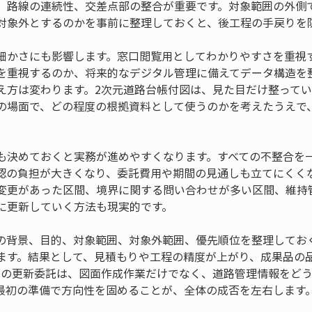
、路線の連続性、交差点部の整合が重要です。対象範囲の外側
対象外とするのかを事前に整理しておくと、後工程の手戻りを
細かさにも影響します。窓口閲覧用としてわかりやすさを重視
を重視するのか、将来的なデジタル管理に備えてデータ構造を
え方は変わります。2次元道路台帳付図は、見た目だけ整って
の場面で、どの程度の根拠資料として使うのかを考えたうえで
も決めておくと実務が進めやすくなります。すべての不整合を
認の負担が大きくなり、委託費用や期間の見通しも立てにくく
変更があった区間、境界に関する問い合わせが多い区間、維持
に更新していく方法も現実的です。
の背景、目的、対象範囲、対象外範囲、優先順位を整理してお
ます。結果として、見積もりや工程の精度が上がり、成果品の
図の更新委託は、図面作成作業だけでなく、道路管理情報をど
最初の準備で方向性を固めることが、全体の成否を左右します