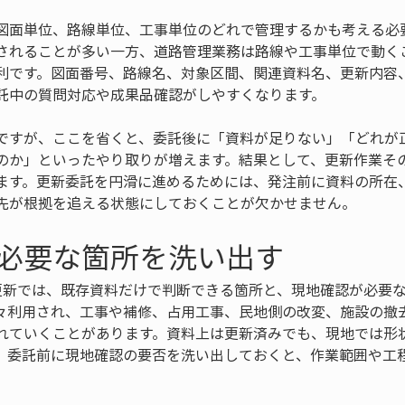
図面単位、路線単位、工事単位のどれで管理するかも考える必
されることが多い一方、道路管理業務は路線や工事単位で動く
利です。図面番号、路線名、対象区間、関連資料名、更新内容
託中の質問対応や成果品確認がしやすくなります。
ですが、ここを省くと、委託後に「資料が足りない」「どれが
のか」といったやり取りが増えます。結果として、更新作業そ
ます。更新委託を円滑に進めるためには、発注前に資料の所在
先が根拠を追える状態にしておくことが欠かせません。
必要な箇所を洗い出す
更新では、既存資料だけで判断できる箇所と、現地確認が必要
々利用され、工事や補修、占用工事、民地側の改変、施設の撤
れていくことがあります。資料上は更新済みでも、現地では形
、委託前に現地確認の要否を洗い出しておくと、作業範囲や工