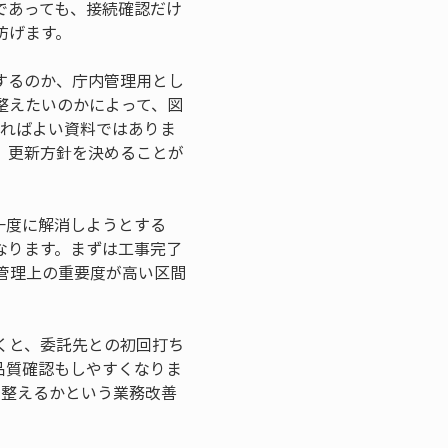
であっても、接続確認だけ
防げます。
するのか、庁内管理用とし
整えたいのかによって、図
いればよい資料ではありま
、更新方針を決めることが
一度に解消しようとする
なります。まずは工事完了
管理上の重要度が高い区間
くと、委託先との初回打ち
品質確認もしやすくなりま
う整えるかという業務改善
。