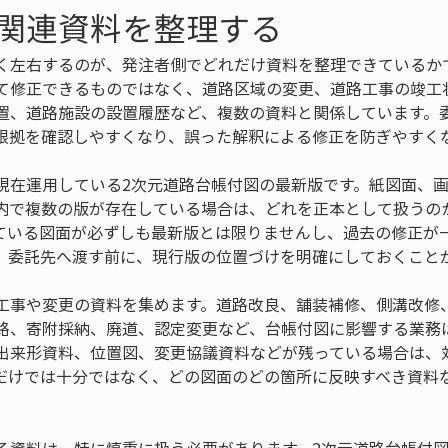
関連資料を整理する
く左右するのが、発注者側でどれだけ資料を整理できているか
て修正できるものではなく、道路区域の変更、道路工事の竣工
置、道路施設の設置履歴など、複数の資料と関係しています。
根拠を確認しやすくなり、誤った解釈による修正を防ぎやすく
現在運用している2次元道路台帳付図の最新版です。紙図面、
内で複数の版が存在している場合は、どれを正本として扱うの
ている図面が必ずしも最新版とは限りませんし、過去の修正が
。委託先へ渡す前に、現行版の位置づけを明確にしておくこと
工事や変更の資料を集めます。道路改良、舗装補修、側溝改修
路、寄附採納、廃道、認定変更など、台帳付図に影響する業務
出来形資料、位置図、変更協議資料などが残っている場合は、
だけでは十分ではなく、どの図面のどの箇所に反映すべき資料