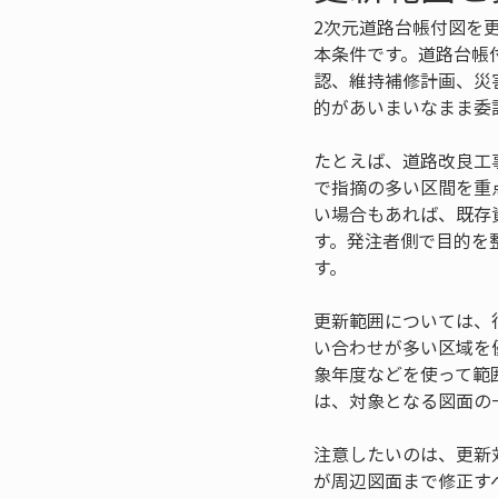
2次元道路台帳付図を
本条件です。道路台帳
認、維持補修計画、災
的があいまいなまま委
たとえば、道路改良工
で指摘の多い区間を重
い場合もあれば、既存
す。発注者側で目的を
す。
更新範囲については、
い合わせが多い区域を
象年度などを使って範
は、対象となる図面の
注意したいのは、更新
が周辺図面まで修正す