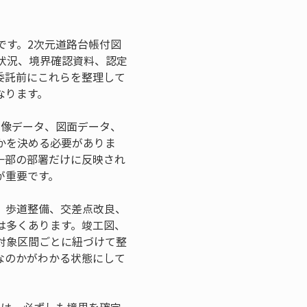
です。2次元道路台帳付図
状況、境界確認資料、認定
委託前にこれらを整理して
なります。
画像データ、図面データ、
かを決める必要がありま
一部の部署だけに反映され
が重要です。
、歩道整備、交差点改良、
は多くあります。竣工図、
対象区間ごとに紐づけて整
なのかがわかる状態にして