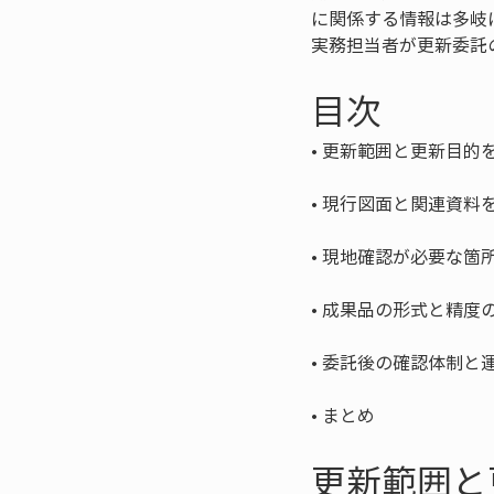
に関係する情報は多岐
実務担当者が更新委託
目次
• 
• 
• 
• 
• 
• 
まとめ
更新範囲と