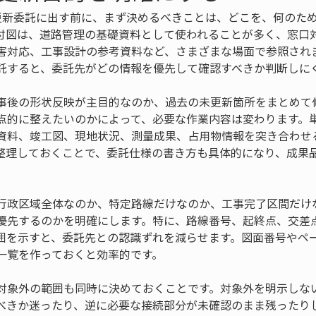
更新委託に出す前に、まず決めるべきことは、どこを、何のた
付図は、道路管理の基礎資料として使われることが多く、窓口
害対応、工事設計の参考資料など、さまざまな場面で参照され
託すると、委託先がどの情報を優先して確認すべきか判断しに
事後の形状反映が主目的なのか、過去の未更新箇所をまとめて
点的に整えたいのかによって、必要な作業内容は変わります。
資料、竣工図、現地状況、測量成果、占用物情報を突き合わせ
整理しておくことで、委託仕様の書き方も具体的になり、成果
行政区域全体なのか、特定路線だけなのか、工事完了区間だけ
優先するのかを明確にします。特に、路線番号、起終点、交差
囲を示すと、委託先との認識ずれを減らせます。図面番号やペ
一覧を作っておくと効率的です。
対象外の範囲も同時に決めておくことです。対象外を明示しな
べきか迷ったり、逆に必要な接続部分が未確認のまま残ったり