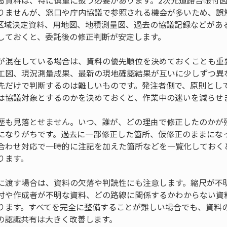
る資料は、特に慎重に扱う必要があります。2次元道路台帳付
りませんが、窓口や庁内協議で参照される機会が多いため、誤
区域決定資料、用地図、地積測量図、過去の協議記録などがあ
しておくと、委託後の修正判断が安定します。
が混在している場合は、資料の優先順位を決めておくことも重
工図、現況測量成果、最新の現地確認結果が互いに少しずつ異
先だけで判断するのは難しいものです。発注者側で、原則とし
は協議対象とするのかを決めておくと、作業中の迷いを減らせ
歴も見落とせません。いつ、誰が、どの理由で修正したのかが
になりがちです。過去に一部修正した箇所、仮修正のままにな
合わせ対応で一時的に注記を加えた箇所などを一覧化しておく
ります。
に渡す場合は、資料の欠落や判読性にも注意します。縮尺が不
付や作成者が不明な資料、どの路線に関係するかわからない資
ります。すべてを完全に整備することが難しい場合でも、資料
の認識共有は大きく改善します。