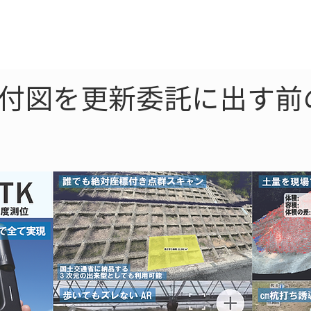
ne
LiDAR
ドローン
360
ソーラー
帳付図を更新委託に出す前