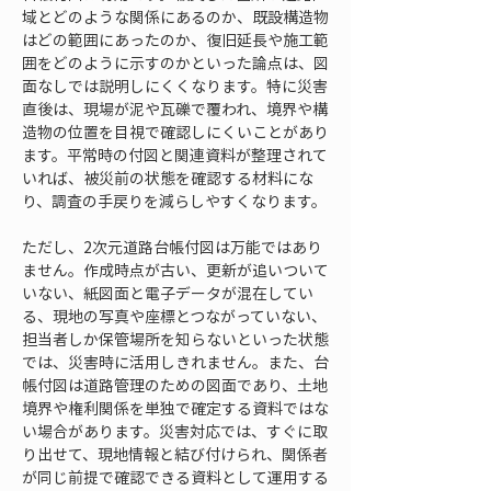
域とどのような関係にあるのか、既設構造物
はどの範囲にあったのか、復旧延長や施工範
囲をどのように示すのかといった論点は、図
面なしでは説明しにくくなります。特に災害
直後は、現場が泥や瓦礫で覆われ、境界や構
造物の位置を目視で確認しにくいことがあり
ます。平常時の付図と関連資料が整理されて
いれば、被災前の状態を確認する材料にな
り、調査の手戻りを減らしやすくなります。
ただし、2次元道路台帳付図は万能ではあり
ません。作成時点が古い、更新が追いついて
いない、紙図面と電子データが混在してい
る、現地の写真や座標とつながっていない、
担当者しか保管場所を知らないといった状態
では、災害時に活用しきれません。また、台
帳付図は道路管理のための図面であり、土地
境界や権利関係を単独で確定する資料ではな
い場合があります。災害対応では、すぐに取
り出せて、現地情報と結び付けられ、関係者
が同じ前提で確認できる資料として運用する