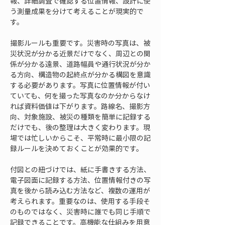
報、詳細調査で確認する位置情報、設計に使
う測量成果を分けて考えることが現実的で
す。
撮影ルールも重要です。災害時の写真は、被
災状況が分かる近景だけでなく、周辺との関
係が分かる遠景、道路幅員や通行状況が分か
る方向、構造物の起終点が分かる構図を意識
する必要があります。写真に位置情報が付い
ていても、何を撮った写真なのか分からなけ
れば資料価値は下がります。路線名、撮影方
向、対象施設、被災の種類を簡単に記録する
だけでも、後の整理は大きく変わります。現
場では忙しいからこそ、平常時に最小限の記
録ルールを決めておくことが効果的です。
付図との紐づけでは、紙に手書きする方法、
電子図面に記録する方法、位置情報付きの写
真を後から読み込む方法など、複数の運用が
考えられます。重要なのは、使用する手段そ
のものではなく、災害時に誰でも同じ手順で
記録できることです。高機能な仕組みを用意