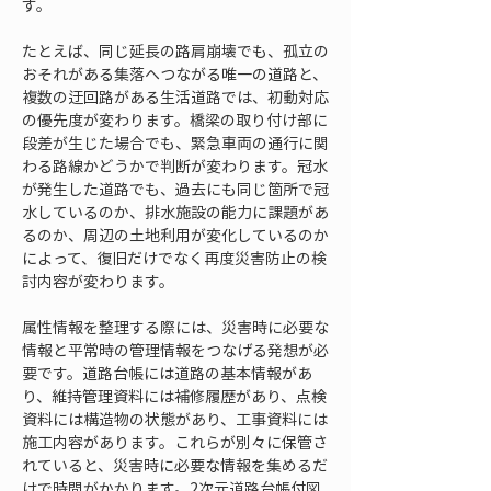
す。
たとえば、同じ延長の路肩崩壊でも、孤立の
おそれがある集落へつながる唯一の道路と、
複数の迂回路がある生活道路では、初動対応
の優先度が変わります。橋梁の取り付け部に
段差が生じた場合でも、緊急車両の通行に関
わる路線かどうかで判断が変わります。冠水
が発生した道路でも、過去にも同じ箇所で冠
水しているのか、排水施設の能力に課題があ
るのか、周辺の土地利用が変化しているのか
によって、復旧だけでなく再度災害防止の検
討内容が変わります。
属性情報を整理する際には、災害時に必要な
情報と平常時の管理情報をつなげる発想が必
要です。道路台帳には道路の基本情報があ
り、維持管理資料には補修履歴があり、点検
資料には構造物の状態があり、工事資料には
施工内容があります。これらが別々に保管さ
れていると、災害時に必要な情報を集めるだ
けで時間がかかります。2次元道路台帳付図