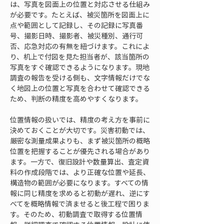
は、写真を図面上の位置と対応させる仕組み
が必要です。たとえば、被災箇所を図面上に
点や範囲として記録し、その記録に写真番
号、撮影日時、撮影者、被災種別、通行可
否、応急対応の有無を紐づけます。これによ
り、机上で付図を見た担当者が、該当箇所の
写真をすぐ確認できるようになります。現地
調査の報告を受ける側も、文字情報だけでな
く地図上の位置と写真を合わせて確認できる
ため、判断の精度を高めやすくなります。
位置情報の扱いでは、精度の考え方を事前に
決めておくことが大切です。災害初動では、
厳密な測量成果よりも、まず被災箇所の概略
位置を把握することが優先される場合があり
ます。一方で、復旧設計や数量算出、査定資
料の作成段階では、より正確な位置や延長、
構造物の範囲が必要になります。すべての情
報に同じ精度を求めると初動が遅れ、逆にす
べてを概略情報で済ませると後工程で困りま
す。そのため、初動調査で取得する位置情