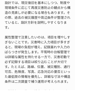
設計では、現況復旧を基本にしつつ、制度や
現場条件に応じて再度災害防止の観点から構
造の見直しが必要になる場合もあります。そ
の際、過去の被災履歴や周辺条件が整理され
ていると、設計方針を説明しやすくなりま
す。
属性整理で注意したいのは、項目を増やしす
ぎないことです。災害時に入力項目が多すぎ
ると、現場の負担が増え、記録漏れや入力の
ばらつきが発生します。平常時の台帳管理で
は詳細な属性を持たせる一方で、災害初動で
必ず記録する項目は絞り込むことが大切で
す。たとえば、路線、位置、被災種別、通行
可否、危険度、写真、応急対応の要否といっ
た最低限の情報を優先し、詳細な寸法や構造
条件は二次調査で補う運用が考えられます。
属性情報は、後から検索や集計ができる形で
残すことも重要です。災害後には、被災箇所
数、路線別の被害、構造物別の被害、応急対