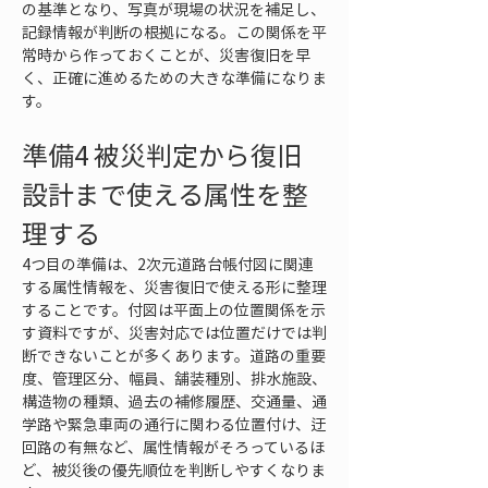
の基準となり、写真が現場の状況を補足し、
記録情報が判断の根拠になる。この関係を平
常時から作っておくことが、災害復旧を早
く、正確に進めるための大きな準備になりま
す。
準備4 被災判定から復旧
設計まで使える属性を整
理する
4つ目の準備は、2次元道路台帳付図に関連
する属性情報を、災害復旧で使える形に整理
することです。付図は平面上の位置関係を示
す資料ですが、災害対応では位置だけでは判
断できないことが多くあります。道路の重要
度、管理区分、幅員、舗装種別、排水施設、
構造物の種類、過去の補修履歴、交通量、通
学路や緊急車両の通行に関わる位置付け、迂
回路の有無など、属性情報がそろっているほ
ど、被災後の優先順位を判断しやすくなりま