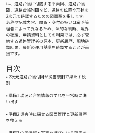
は、道路台帳に付随する平面図、道路台帳
図、道路台帳附図など、道路の位置や形状を
2次元で確認するための図面類を指します。
名称や記載内容、閲覧・交付の扱いは道路管
理者によって異なるため、法的な判断、境界
の確定、申請資料としての利用では、必ず管
轄する道路管理者の原本、更新履歴、現地確
認結果、最新の運用基準を確認することが前
提です。
目次
• 
2次元道路台帳付図が災害復旧で果たす役
• 
準備1 現況と台帳情報のずれを平常時に洗
• 
準備2 災害時に探せる図面管理と更新履歴
• 
準備3 位置情報と写真を結び付ける運用を