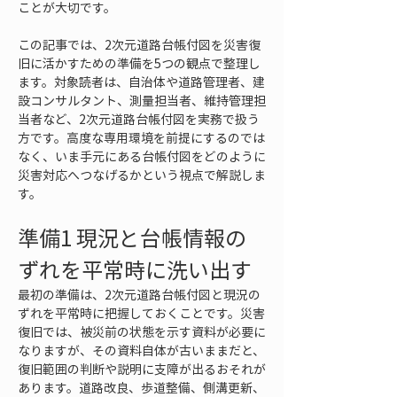
ことが大切です。
この記事では、2次元道路台帳付図を災害復
旧に活かすための準備を5つの観点で整理し
ます。対象読者は、自治体や道路管理者、建
設コンサルタント、測量担当者、維持管理担
当者など、2次元道路台帳付図を実務で扱う
方です。高度な専用環境を前提にするのでは
なく、いま手元にある台帳付図をどのように
災害対応へつなげるかという視点で解説しま
す。
準備1 現況と台帳情報の
ずれを平常時に洗い出す
最初の準備は、2次元道路台帳付図と現況の
ずれを平常時に把握しておくことです。災害
復旧では、被災前の状態を示す資料が必要に
なりますが、その資料自体が古いままだと、
復旧範囲の判断や説明に支障が出るおそれが
あります。道路改良、歩道整備、側溝更新、