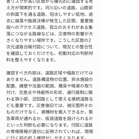
害リスクが高い区間から優先的に確認する考
え方が現実的です。河川沿いの道路、山間部
の斜面下を通る道路、冠水しやすい低地、過
去に崩落や路肩決壊が発生した区間、重要施
設へのアクセス道路、孤立のおそれがある集
落につながる路線などは、災害時の影響が大
きくなりやすい場所です。こうした区間の2
次元道路台帳付図について、現況との整合性
を確認しておくだけでも、初動対応の判断材
料を整えやすくなります。
確認すべき内容は、道路区域や幅員だけでは
ありません。道路構造物の位置、排水施設の
配置、擁壁や法面の範囲、橋梁や暗渠の取り
付け、交差点や待避所の形状、通行規制に関
わる狭小部、迂回路として使える接続道路な
ども重要です。災害復旧では、被災箇所その
ものだけでなく、資機材を搬入できるか、緊
急車両が通れるか、仮設道路を設けられるか
といった判断も必要になります。付図に道路
の骨格情報が適切に反映されていれば、現場
に行く前の机上確認がしやすくなります。