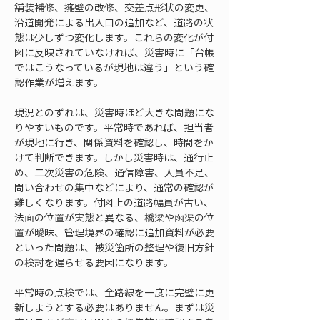
舗装補修、擁壁の改修、交差点形状の変更、
沿道開発による出入口の追加など、道路の状
態は少しずつ変化します。これらの変化が付
図に反映されていなければ、災害時に「台帳
ではこうなっているが現地は違う」という確
認作業が増えます。
現況とのずれは、災害時ほど大きな問題にな
りやすいものです。平常時であれば、担当者
が現地に行き、関係資料を確認し、時間をか
けて判断できます。しかし災害時は、通行止
め、二次災害の危険、通信障害、人員不足、
問い合わせの集中などにより、通常の確認が
難しくなります。付図上の道路幅員が古い、
法面の位置が実態と異なる、橋梁や函渠の位
置が曖昧、管理境界の確認に追加資料が必要
といった問題は、被災箇所の整理や復旧方針
の検討を遅らせる要因になります。
平常時の点検では、全路線を一度に完璧に更
新しようとする必要はありません。まずは災