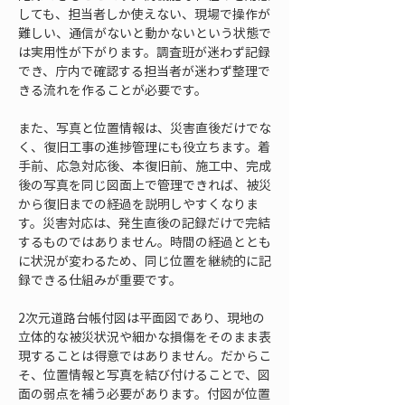
しても、担当者しか使えない、現場で操作が
難しい、通信がないと動かないという状態で
は実用性が下がります。調査班が迷わず記録
でき、庁内で確認する担当者が迷わず整理で
きる流れを作ることが必要です。
また、写真と位置情報は、災害直後だけでな
く、復旧工事の進捗管理にも役立ちます。着
手前、応急対応後、本復旧前、施工中、完成
後の写真を同じ図面上で管理できれば、被災
から復旧までの経過を説明しやすくなりま
す。災害対応は、発生直後の記録だけで完結
するものではありません。時間の経過ととも
に状況が変わるため、同じ位置を継続的に記
録できる仕組みが重要です。
2次元道路台帳付図は平面図であり、現地の
立体的な被災状況や細かな損傷をそのまま表
現することは得意ではありません。だからこ
そ、位置情報と写真を結び付けることで、図
面の弱点を補う必要があります。付図が位置