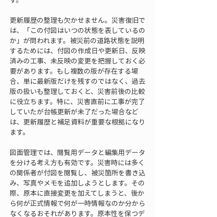
更新履歴の整理も欠かせません。災害復旧で
は、「この付図はいつの状態を表しているの
か」が問われます。被災前の道路状態を説明
するためには、付図の作成日や更新日、反映
済みの工事、未反映の変更を把握しておく必
要があります。もし複数の版が存在する場
合、単に最新版だけを残すのではなく、過去
版の扱いも整理しておくと、災害前後の比較
に役立ちます。特に、災害直前に工事が完了
していたが台帳更新が未了だった場合など
は、更新履歴と補足資料が重要な根拠になり
ます。
図面管理では、閲覧用データと編集用データ
を分ける考え方も有効です。災害時には多く
の関係者が付図を閲覧し、被災箇所を書き込
み、写真やメモを追加しようとします。その
際、原本に直接変更を加えてしまうと、後か
ら何が正式情報で何が一時情報なのか分から
なくなるおそれがあります。原本性を保つデ