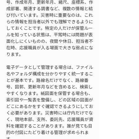
号、作成年月、更新年月、縮尺、座標系、作
成部署、関連する調書など、複数の情報と結
び付いています。災害時に重要なのは、これ
らの情報を担当者以外でも理解できるように
しておくことです。特定の人だけが保管ルー
ルを知っている状態は、平常時には問題が表
面化しにくいものの、夜間や休日、担当者不
在時、応援職員が入る場面で大きな弱点にな
ります。
電子データとして管理する場合は、ファイル
名やフォルダ構成を分かりやすく統一するこ
とが基本です。路線名だけでなく、路線番
号、図郭、更新年月などを含めると、検索し
やすくなります。紙図面を保管する場合も、
索引図や一覧表を整備し、どの区域の図面が
どこにあるかをすぐ確認できるようにしてお
く必要があります。災害時には庁内だけでな
く、現地本部、支所、委託先、応援職員が資
料を確認することがあります。誰が見ても目
的の付図にたどり着ける管理が求められま
す。