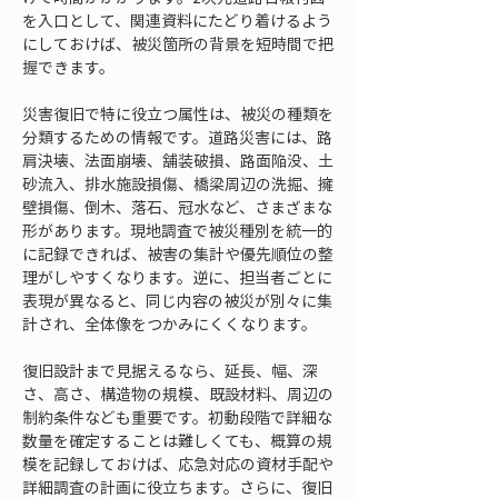
を入口として、関連資料にたどり着けるよう
にしておけば、被災箇所の背景を短時間で把
握できます。
災害復旧で特に役立つ属性は、被災の種類を
分類するための情報です。道路災害には、路
肩決壊、法面崩壊、舗装破損、路面陥没、土
砂流入、排水施設損傷、橋梁周辺の洗掘、擁
壁損傷、倒木、落石、冠水など、さまざまな
形があります。現地調査で被災種別を統一的
に記録できれば、被害の集計や優先順位の整
理がしやすくなります。逆に、担当者ごとに
表現が異なると、同じ内容の被災が別々に集
計され、全体像をつかみにくくなります。
復旧設計まで見据えるなら、延長、幅、深
さ、高さ、構造物の規模、既設材料、周辺の
制約条件なども重要です。初動段階で詳細な
数量を確定することは難しくても、概算の規
模を記録しておけば、応急対応の資材手配や
詳細調査の計画に役立ちます。さらに、復旧