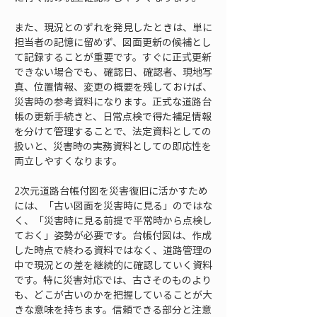
また、現況とのずれを発見したときは、単に
担当者の記憶に留めず、図面更新の候補とし
て記録することが重要です。すぐに正式更新
できない場合でも、確認日、確認者、現地写
真、位置情報、変更の概要を残しておけば、
災害時の参考資料になります。正式な道路台
帳の更新手続きと、日常点検で得た補足情報
を分けて管理することで、法定資料としての
扱いと、災害時の実務資料としての即応性を
両立しやすくなります。
2次元道路台帳付図を災害復旧に活かすため
には、「古い図面を災害時に見る」のではな
く、「災害時に見る前提で平常時から点検し
ておく」姿勢が必要です。台帳付図は、作成
した時点で終わる資料ではなく、道路管理の
中で現況との差を継続的に確認していく資料
です。特に災害対応では、古さそのものより
も、どこが古いのかを把握していることが大
きな意味を持ちます。信頼できる部分と注意