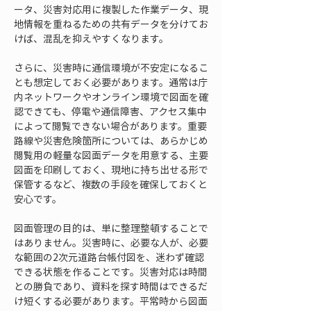
ータ、災害対応用に複製した作業データ、現
地情報を重ねるための共有データを分けてお
けば、混乱を抑えやすくなります。
さらに、災害時に通信環境が不安定になるこ
とも想定しておく必要があります。通常は庁
内ネットワークやオンライン環境で図面を確
認できても、停電や通信障害、アクセス集中
によって閲覧できない場合があります。重要
路線や災害危険箇所については、あらかじめ
閲覧用の軽量な図面データを用意する、主要
図面を印刷しておく、現地に持ち出せる形で
保管するなど、複数の手段を確保しておくと
安心です。
図面管理の目的は、単に整理整頓することで
はありません。災害時に、必要な人が、必要
な範囲の2次元道路台帳付図を、迷わず確認
できる状態を作ることです。災害対応は時間
との勝負であり、資料を探す時間はできるだ
け短くする必要があります。平常時から図面