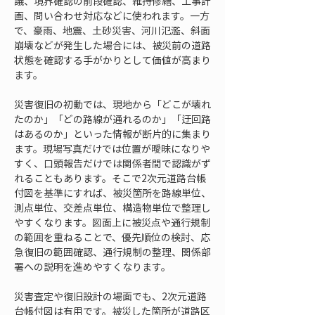
議、境界確認の前段確認、維持修繕、工事計
画、問い合わせ対応などに使われます。一方
で、豪雨、地震、土砂災害、河川氾濫、斜面
崩壊などが発生した場合には、被災前の道路
状態を確認する手がかりとして価値が高まり
ます。
災害復旧の初動では、現地から「どこが壊れ
たのか」「どの路線が通れるのか」「迂回路
はあるのか」といった情報が断片的に集まり
ます。現場写真だけでは位置が曖昧になりや
すく、口頭報告だけでは関係者間で認識がず
れることもあります。そこで2次元道路台帳
付図を基準にすれば、被災箇所を路線単位、
測点単位、交差点単位、構造物単位で整理し
やすくなります。図面上に被災点や通行規制
の範囲を重ねることで、優先順位の検討、応
急復旧の範囲確認、通行規制の整理、関係部
署への説明を進めやすくなります。
災害査定や復旧設計の場面でも、2次元道路
台帳付図は有用です。被災した箇所が道路区