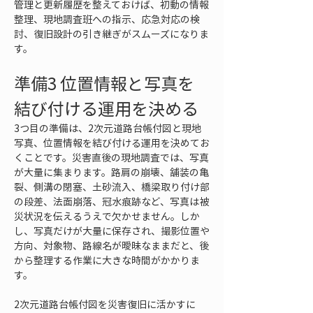
管理と更新履歴を整えておけば、初動の情報
整理、現地調査班への指示、応急対応の検
討、復旧設計の引き継ぎがスムーズになりま
す。
準備3 位置情報と写真を
結び付ける運用を決める
3つ目の準備は、2次元道路台帳付図と現地
写真、位置情報を結び付ける運用を決めてお
くことです。災害直後の現地調査では、写真
が大量に集まります。路肩の崩壊、舗装の亀
裂、側溝の閉塞、土砂流入、橋梁取り付け部
の段差、法面崩落、冠水痕跡など、写真は被
災状況を伝えるうえで欠かせません。しか
し、写真だけが大量に保存され、撮影位置や
方向、対象物、路線名が曖昧なままだと、後
から整理する作業に大きな時間がかかりま
す。
2次元道路台帳付図を災害復旧に活かすに