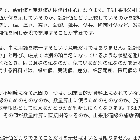
えで、設計値と実測値の関係は中心になります。TS出来形XM
値が何を示しているのか、設計値とどう比較しているのかを説
特に、幅、厚さ、高さ、勾配、延長、法長、断面寸法など、数
関係を同じ表現で整理することが重要です。
は、単に用語を統一するという意味だけではありません。設計
さ」と呼び、帳票では別の項目名になっているような状態を避
べたとき、同じ意味の値なのか、似ているが別の値なのかを迷
明する資料では、設計値、実測値、差分、許容範囲、採用値の
が不明瞭になる原因の一つは、測定目的が資料上に表れていな
認のためのものなのか、数量算出に使うためのものなのか、施
数量根拠として使えるかどうかが判断しにくくなります。TS出
、その値が数量計算に直接関係するのか、出来形確認の補助情
設計値どおりであることだけを示せばよいとは限りません。出