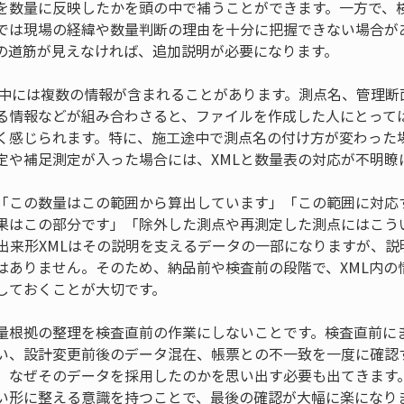
を数量に反映したかを頭の中で補うことができます。一方で、
けでは現場の経緯や数量判断の理由を十分に把握できない場合が
の道筋が見えなければ、追加説明が必要になります。
Lの中には複数の情報が含まれることがあります。測点名、管理
る情報などが組み合わさると、ファイルを作成した人にとって
く感じられます。特に、施工途中で測点名の付け方が変わった
定や補足測定が入った場合には、XMLと数量表の対応が不明瞭
「この数量はこの範囲から算出しています」「この範囲に対応
果はこの部分です」「除外した測点や再測定した測点にはこう
S出来形XMLはその説明を支えるデータの一部になりますが、
はありません。そのため、納品前や検査前の段階で、XML内の
しておくことが大切です。
量根拠の整理を検査直前の作業にしないことです。検査直前に
い、設計変更前後のデータ混在、帳票との不一致を一度に確認
、なぜそのデータを採用したのかを思い出す必要も出てきます
い形に整える意識を持つことで、最後の確認が大幅に楽になり