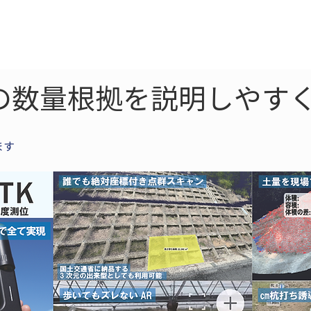
ne
LiDAR
ドローン
360
ソーラー
Lの数量根拠を説明しやす
ます