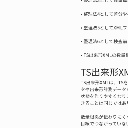
• 
• 
• 
• 
• 
TS出来形XMLの数
TS出来形
TS出来形XMLは、
タや出来形計測データ
状態を作りやすくなり
きることは同じではあ
数量根拠が伝わりにく
目線でつながっていな