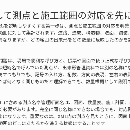
して測点と施工範囲の対応を先
量根拠を説明しやすくする第一歩は、測点と施工範囲の対応を明
範囲に対して集計されます。道路、造成、構造物、法面、舗装
異なりますが、どの範囲の出来形をどの数量に反映したのかを
問題は、現場で便利な呼び方と、帳票や図面で使う正式な呼び
は短縮名で呼んでいた測点が、出来形管理資料では別の名称に
表すつもりでも、記号の入れ方、桁数、方向の表現、左右の表
れば何となく同じものだと理解できても、数量根拠として説明
XMLに含める測点名や管理断面名は、図面、数量表、施工計画
く必要があります。完全に同じ名称にできない場合でも、対応
楽になります。重要なのは、XML内の測点を見たときに、図面
範囲のどこにあたるかを追える状態にすることです。