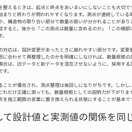
を整えるときは、起点と終点をあいまいにしないことも大切で
始まりと終わりが問われやすくなります。測点が連続している
や、構造物の取り合い部分で数量の扱いが分かれることがあり
作成すると、後から「この測点は数量に含めるのか」「この端部
す。
の対応は、設計変更があったときに崩れやすい部分です。変更
囲に合わせて再整理したのかを明確にしなければ、数量根拠の
場合は、旧データと新データを混在させないように、採用する
です。
ることが優先され、測点整理は後回しになりがちです。しかし
どれだけ正確に測っても、数量根拠としての説明力が下がります
点を施工範囲の言葉に置き換えられる状態にすることが基本で
して設計値と実測値の関係を同