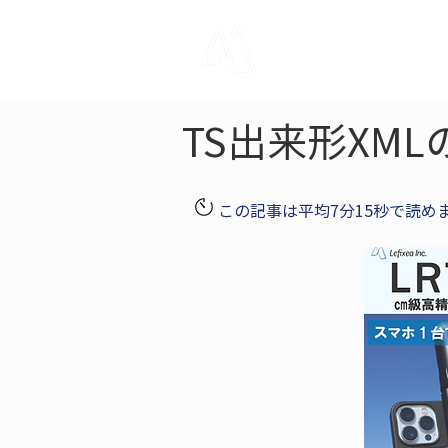
LRTK
Pho
TS出来形XM
この記事は平均7分15秒で読め