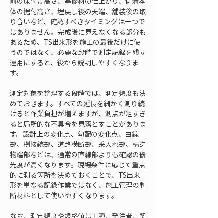
前の床付け高さ、基礎材の仕上がり、側溝本
体の据付高さ、埋戻し後の天端、舗装後の取
り合いなど、確認すべきタイミングは一つで
はありません。完成後に見えなくなる部分も
あるため、TS出来形を施工の最後だけに使
うのではなく、必要な段階で測定記録を残す
運用にすると、後から説明しやすくなりま
す。
測定対象を整理する段階では、測定頻度も決
めておきます。すべての延長を細かく測り続
けると作業負担が増えますが、測点が粗すぎ
ると局所的な不具合を見落とすことがありま
す。設計上の変化点、勾配の変化点、曲線
部、桝接続部、道路横断部、乗入れ部、構造
物端部などは、通常の直線部よりも確認の優
先度が高くなります。現場条件に応じて重点
的に測る箇所を決めておくことで、TS出来
形を単なる記録作業ではなく、施工管理の判
断材料として使いやすくなります。
なお、測定頻度や規格値は工種、発注者、契