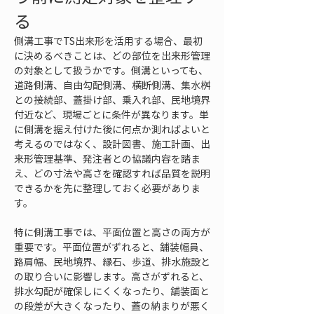
る
側溝工事でTS出来形を活用する場合、最初
に決めるべきことは、どの部位を出来形管理
の対象として扱うかです。側溝といっても、
道路側溝、自由勾配側溝、横断側溝、集水桝
との接続部、蓋掛け部、乗入れ部、民地境界
付近など、現場ごとに条件が異なります。単
に側溝を据え付けた後に何点か測ればよいと
考えるのではなく、設計図書、施工計画、出
来形管理基準、発注者との協議内容を踏ま
え、どの寸法や高さを確認すれば品質を説明
できるかを先に整理しておく必要がありま
す。
特に側溝工事では、平面位置と高さの両方が
重要です。平面位置がずれると、舗装幅員、
路肩幅、民地境界、縁石、歩道、排水施設と
の取り合いに影響します。高さがずれると、
排水勾配が確保しにくくなったり、舗装面と
の段差が大きくなったり、蓋の納まりが悪く