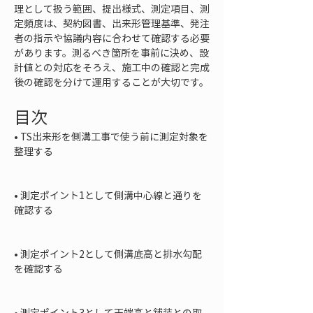
理として扱う範囲、提出様式、測定項目、測
定頻度は、契約図書、出来形管理基準、発注
者の指示や協議内容に合わせて確認する必要
があります。測るべき箇所を事前に決め、設
計値との対応をそろえ、施工中の確認と完成
後の確認を分けて運用することが大切です。
目次
• 
TS出来形を側溝工事で使う前に測定対象を
整理する

• 
測定ポイント1として側溝中心線と通りを
確認する

• 
測定ポイント2として側溝底高と排水勾配
を確認する

• 
測定ポイント3として天端高と舗装との取