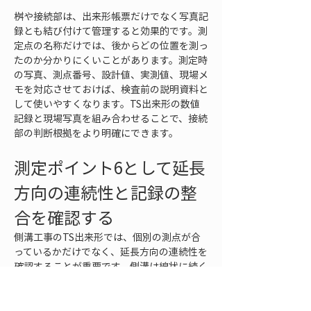
桝や接続部は、出来形帳票だけでなく写真記
録とも結び付けて管理すると効果的です。測
定点の名称だけでは、後からどの位置を測っ
たのか分かりにくいことがあります。測定時
の写真、測点番号、設計値、実測値、現場メ
モを対応させておけば、検査前の説明資料と
して使いやすくなります。TS出来形の数値
記録と現場写真を組み合わせることで、接続
部の判断根拠をより明確にできます。
測定ポイント6として延長
方向の連続性と記録の整
合を確認する
側溝工事のTS出来形では、個別の測点が合
っているかだけでなく、延長方向の連続性を
確認することが重要です。側溝は線状に続く
構造物であるため、一点ごとの誤差だけを見
ていると、全体の通り、勾配、仕上がりの流
れを見落とすことがあります。連続性を確認