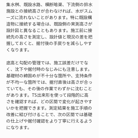
集水桝、既設水路、横断暗渠、下流側の排水
施設との接続高さが合わなければ、水がスム
ーズに流れないことがあります。特に既設構
造物に接続する場合は、既設側の実測高さが
設計図と異なることもあります。施工前に接
続先の高さを測定し、設計値と現況の差を把
握しておくと、据付後の手戻りを減らしやす
くなります。
底高と勾配の管理では、施工誤差だけでな
く、沈下や据付時のなじみにも注意します。
基礎材の締固めが不十分な箇所や、支持条件
が不均一な箇所では、据付直後は高さが合っ
ていても、その後の作業でわずかに沈むこと
があります。TS出来形を使って段階的に高
さを確認すれば、どの区間で変化が起きやす
いかを把握できます。測定結果を施工手順の
改善に結び付けることで、次の区間では基礎
の仕上げや据付確認をより丁寧に行えるよう
になります。