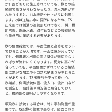
が計画どおりに施工されていても、桝との接
続部で高さが合わなかったり、流入方向がず
れたりすると、排水機能や仕上がりに影響し
ます。桝は道路排水の要所になるため、TS
出来形では側溝の連続部だけでなく、桝、横
断暗渠、既設水路、取付管などとの接続箇所
も重点的に確認する必要があります。
桝の位置確認では、平面位置と高さをセット
で見ることが大切です。平面位置が合ってい
ても、側溝底と桝底の高さ関係が適切でなけ
れば水が流れにくくなります。反対に高さが
合っていても、平面位置がずれていると接続
部に無理な加工や不自然な納まりが生じるこ
とがあります。TS出来形を使って桝中心、
桝端部、側溝接続位置、流入口、流出口など
を測定し、設計値や現況値と照合しておく
と、接続部の説明がしやすくなります。
既設桝に接続する場合は、特に事前測量が重
要です。既設桝の位置や高さは、図面どおり