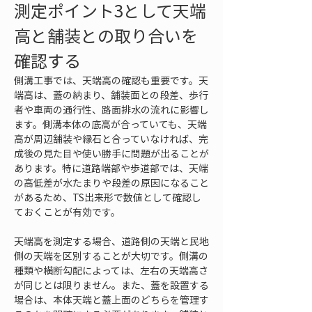
測定ポイント3として天端
高と舗装との取り合いを
確認する
側溝工事では、天端高の確認も重要です。天
端高は、蓋の納まり、舗装面との段差、歩行
者や車両の通行性、路面排水の流れに影響し
ます。側溝本体の底高が合っていても、天端
高が周辺舗装や縁石と合っていなければ、完
成後の見た目や使い勝手に問題が出ることが
あります。特に道路端部や歩道部では、天端
の高低差が水たまりや段差の原因になること
があるため、TS出来形で数値として確認し
ておくことが有効です。
天端高を測定する場合、道路側の天端と民地
側の天端を区別することが大切です。側溝の
種類や横断勾配によっては、左右の天端高さ
が同じとは限りません。また、蓋を設置する
場合は、本体天端と蓋上面のどちらを管理す