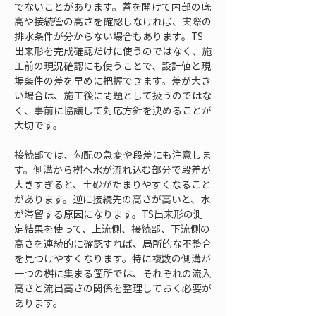
でないことがあります。蓋を開けて内部の底
高や接続管の高さを確認しなければ、実際の
排水条件が分からない場合もあります。TS
出来形を完成確認だけに使うのではなく、施
工前の現況確認にも使うことで、設計値と現
場条件の差を早めに把握できます。差が大き
い場合は、施工後に問題として扱うのではな
く、事前に協議して対応方針を決めることが
大切です。
接続部では、勾配の急変や段差にも注意しま
す。側溝から桝へ水が流れ込む部分で段差が
大きすぎると、土砂がたまりやすくなること
があります。逆に接続先の高さが高いと、水
が滞留する原因になります。TS出来形の測
定結果を使って、上流側、接続部、下流側の
高さを連続的に確認すれば、局所的な不整合
を見つけやすくなります。特に複数の側溝が
一つの桝に集まる箇所では、それぞれの流入
高さと流出高さの関係を整理しておく必要が
あります。