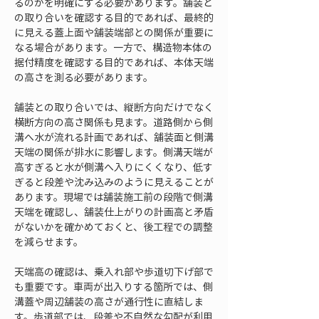
るのかを明確にする必要があります。舗装と
の取り合いを確認する目的であれば、最終的
に見える蓋上面や舗装端部との関係が重要に
なる場合があります。一方で、構造物本体の
据付精度を確認する目的であれば、本体天端
の高さを測る必要があります。
舗装との取り合いでは、縦断方向だけでなく
横断方向の高さ関係も見ます。道路側から側
溝へ水が流れる計画であれば、舗装面と側溝
天端の関係が排水に影響します。側溝天端が
高すぎると水が側溝へ入りにくくなり、低す
ぎると段差や沈み込みのように見えることが
あります。現場では舗装施工前の段階で側溝
天端を確認し、舗装仕上がりの計画高と矛盾
がないかを確かめておくと、後工程での調整
を減らせます。
天端高の確認は、乗入れ部や歩道切下げ部で
も重要です。車両が出入りする箇所では、側
溝蓋や周辺舗装の高さが通行性に直結しま
す。歩道部では、段差や不自然な勾配が利用