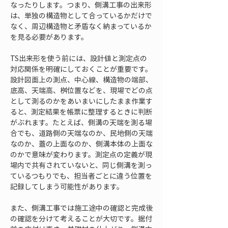
なったりします。つまり、側溝工事の出来形
は、単独の構造物として合っているかだけで
なく、周辺構造物と矛盾なく納まっているか
を見る必要があります。
TS出来形を使う前には、設計値と測定点の
対応関係を明確にしておくことが重要です。
設計図面上の測点、中心線、構造物の端部、
底高、天端高、桝位置などを、現場でどの点
として測るのかをあいまいにしたまま作業す
ると、測定結果を帳票に整理するときに判断
がぶれます。たとえば、側溝の天端を測る場
合でも、道路側の天端なのか、民地側の天端
なのか、蓋の上面なのか、側溝本体の上面な
のかで意味が変わります。測定点の定義が現
場内で共有されていないと、同じ側溝を測っ
ているつもりでも、担当者ごとに違う位置を
記録してしまう可能性があります。
また、側溝工事では施工途中の確認と完成後
の確認を分けて考えることが大切です。据付