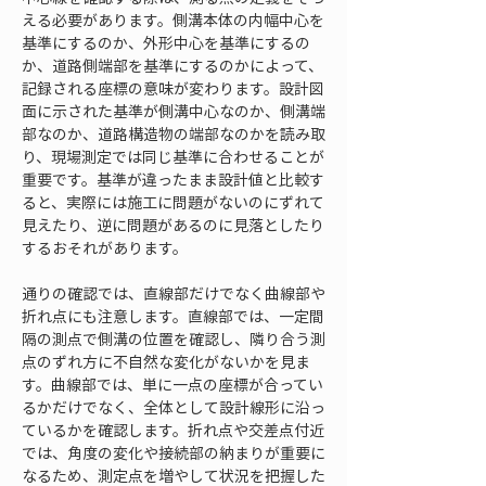
える必要があります。側溝本体の内幅中心を
基準にするのか、外形中心を基準にするの
か、道路側端部を基準にするのかによって、
記録される座標の意味が変わります。設計図
面に示された基準が側溝中心なのか、側溝端
部なのか、道路構造物の端部なのかを読み取
り、現場測定では同じ基準に合わせることが
重要です。基準が違ったまま設計値と比較す
ると、実際には施工に問題がないのにずれて
見えたり、逆に問題があるのに見落としたり
するおそれがあります。
通りの確認では、直線部だけでなく曲線部や
折れ点にも注意します。直線部では、一定間
隔の測点で側溝の位置を確認し、隣り合う測
点のずれ方に不自然な変化がないかを見ま
す。曲線部では、単に一点の座標が合ってい
るかだけでなく、全体として設計線形に沿っ
ているかを確認します。折れ点や交差点付近
では、角度の変化や接続部の納まりが重要に
なるため、測定点を増やして状況を把握した