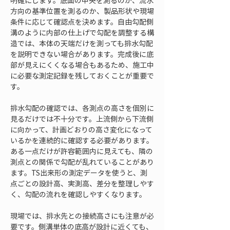
明確にします。底面の中央を測るのか、流水
方向の基準位置を測るのか、製品形状や現場
条件に応じて確認点を決めます。自由勾配側
溝のように内部の仕上げで勾配を調整する構
造では、本体の天端だけを測っても排水勾配
を説明できない場合があります。完成後に底
部が見えにくくなる場合もあるため、施工中
に必要な測定記録を残しておくことが重要で
す。
排水勾配の確認では、各測点の高さを個別に
見るだけでは不十分です。上流側から下流側
に向かって、計画どおりの高さ変化になって
いるかを連続的に確認する必要があります。
ある一点だけが許容範囲内に見えても、隣の
測点との関係で勾配が乱れていることがあり
ます。TS出来形の測定データを使うと、測
点ごとの設計高、実測高、差分を整理しやす
く、勾配の流れを確認しやすくなります。
現場では、排水先との接続高さにも注意が必
要です。側溝単体の底高が設計に近くても、