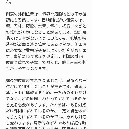
ん。
側溝の外側位置は、境界や既設物との干渉確
認にも関係します。民地側に近い側溝では、
塀、門柱、既設排水管、電柱、標識柱などと
の離れが問題になることがあります。設計段
階では支障がないように見えても、現地の構
造物が図面と違う位置にある場合や、施工時
に必要な作業幅が確保しにくい場合がありま
す。事前にTSで現況を測定し、側溝の計画
位置と重ねて確認しておくと、施工直前の判
断がしやすくなります。
構造物位置のずれを見るときは、局所的な一
点だけで判断しないことが重要です。側溝は
延長方向に連続するため、一箇所のずれだけ
でなく、どの範囲にわたってずれているのか
を見る必要があります。たとえば、ある測点
だけ外側にずれているのか、一定区間全体が
同じ方向にずれているのかでは、原因も対応
も変わります。局所的なずれであれば据付時
の調整不足が考えられますが、区間全体でず