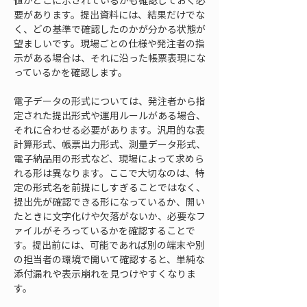
値がどこに示されているかも確認しておく必
要があります。提出資料には、結果だけでな
く、どの基準で確認したのかが分かる状態が
望ましいです。現場ごとの仕様や発注者の指
示がある場合は、それに沿った帳票表現にな
っているかを確認します。
電子データの形式については、発注者から指
定された提出形式や運用ルールがある場合、
それに合わせる必要があります。汎用的な表
計算形式、帳票出力形式、測量データ形式、
電子納品用の形式など、現場によって求めら
れる形は異なります。ここで大切なのは、特
定の形式名を前提にしすぎることではなく、
提出先が確認できる形になっているか、開い
たときに文字化けや欠落がないか、必要なフ
ァイルがそろっているかを確認することで
す。提出前には、可能であれば別の端末や別
の担当者の環境で開いて確認すると、単純な
添付漏れや表示崩れを見つけやすくなりま
す。