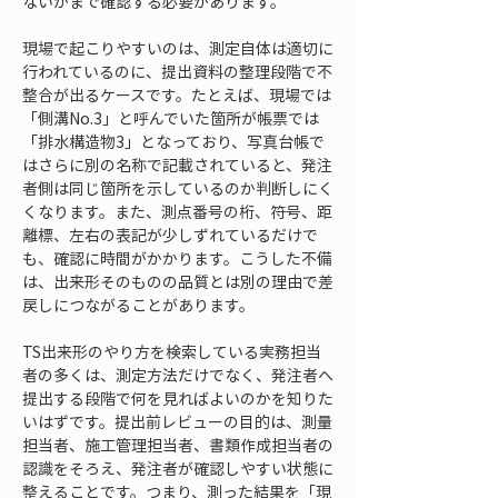
ないかまで確認する必要があります。
現場で起こりやすいのは、測定自体は適切に
行われているのに、提出資料の整理段階で不
整合が出るケースです。たとえば、現場では
「側溝No.3」と呼んでいた箇所が帳票では
「排水構造物3」となっており、写真台帳で
はさらに別の名称で記載されていると、発注
者側は同じ箇所を示しているのか判断しにく
くなります。また、測点番号の桁、符号、距
離標、左右の表記が少しずれているだけで
も、確認に時間がかかります。こうした不備
は、出来形そのものの品質とは別の理由で差
戻しにつながることがあります。
TS出来形のやり方を検索している実務担当
者の多くは、測定方法だけでなく、発注者へ
提出する段階で何を見ればよいのかを知りた
いはずです。提出前レビューの目的は、測量
担当者、施工管理担当者、書類作成担当者の
認識をそろえ、発注者が確認しやすい状態に
整えることです。つまり、測った結果を「現