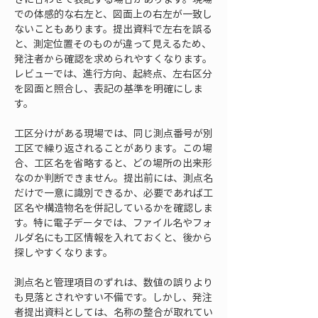
での体感的な右左と、図面上の右左が一致し
ないこともあります。提出資料で左右を誤る
と、測定位置そのものが違って見えるため、
発注者から確認を求められやすくなります。
レビューでは、進行方向、起終点、左右区分
を図面と照合し、表記の基準を明確にしま
す。
工区分けがある現場では、同じ測点番号が別
工区で繰り返されることがあります。この場
合、工区名を省略すると、どの場所の出来形
なのか判断できません。提出前には、測点名
だけで一意に識別できるか、必要であれば工
区名や構造物名を併記しているかを確認しま
す。特に電子データでは、ファイル名やフォ
ルダ名にも工区情報を入れておくと、後から
探しやすくなります。
測点名と管理項目のずれは、数値の誤りより
も見落とされやすい不備です。しかし、発注
者提出資料としては、名称の整合が取れてい