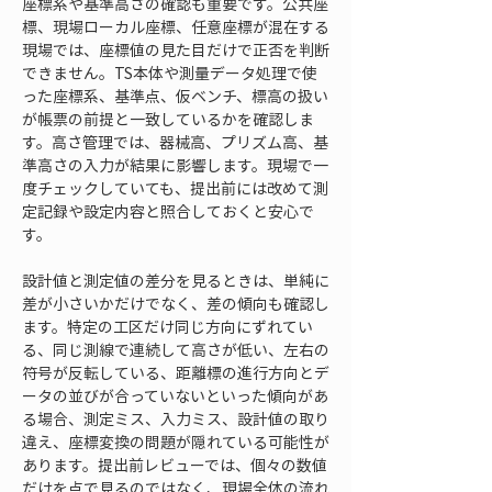
座標系や基準高さの確認も重要です。公共座
標、現場ローカル座標、任意座標が混在する
現場では、座標値の見た目だけで正否を判断
できません。TS本体や測量データ処理で使
った座標系、基準点、仮ベンチ、標高の扱い
が帳票の前提と一致しているかを確認しま
す。高さ管理では、器械高、プリズム高、基
準高さの入力が結果に影響します。現場で一
度チェックしていても、提出前には改めて測
定記録や設定内容と照合しておくと安心で
す。
設計値と測定値の差分を見るときは、単純に
差が小さいかだけでなく、差の傾向も確認し
ます。特定の工区だけ同じ方向にずれてい
る、同じ測線で連続して高さが低い、左右の
符号が反転している、距離標の進行方向とデ
ータの並びが合っていないといった傾向があ
る場合、測定ミス、入力ミス、設計値の取り
違え、座標変換の問題が隠れている可能性が
あります。提出前レビューでは、個々の数値
だけを点で見るのではなく、現場全体の流れ