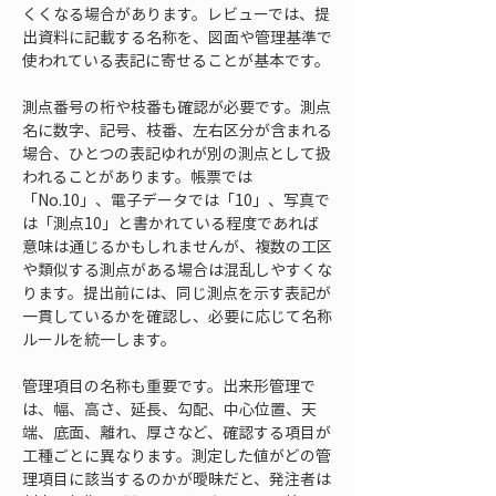
くくなる場合があります。レビューでは、提
出資料に記載する名称を、図面や管理基準で
使われている表記に寄せることが基本です。
測点番号の桁や枝番も確認が必要です。測点
名に数字、記号、枝番、左右区分が含まれる
場合、ひとつの表記ゆれが別の測点として扱
われることがあります。帳票では
「No.10」、電子データでは「10」、写真で
は「測点10」と書かれている程度であれば
意味は通じるかもしれませんが、複数の工区
や類似する測点がある場合は混乱しやすくな
ります。提出前には、同じ測点を示す表記が
一貫しているかを確認し、必要に応じて名称
ルールを統一します。
管理項目の名称も重要です。出来形管理で
は、幅、高さ、延長、勾配、中心位置、天
端、底面、離れ、厚さなど、確認する項目が
工種ごとに異なります。測定した値がどの管
理項目に該当するのかが曖昧だと、発注者は