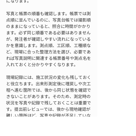
になります。
写真と帳票の順番も確認します。帳票では測
点順に並んでいるのに、写真台帳では撮影順
のままになっていると、照合に時間がかかり
ます。必ず同じ順番である必要はありません
が、発注者が確認しやすい流れになっている
かを意識します。測点順、工区順、工種順な
ど、現場に合った整理方法を選び、必要であ
れば写真説明に関連する帳票番号や測点名を
入れておくと分かりやすくなります。
現場記録には、施工状況の変化も残しておく
と役立ちます。出来形測定後に埋戻しや次工
程へ進む箇所では、後から同じ状態を確認で
きないことがあります。そのため、測定時の
状況を写真や記録で残しておくことは重要で
す。提出前レビューでは、後から現地確認が
難しい箇所ほど、写真や記録が不足していな
いかを重点的に見ます。特に、側溝や集水桝
の据付後、路盤や舗装の施工前後、法面仕上
げ後など、工程の進行によって見えなくなる