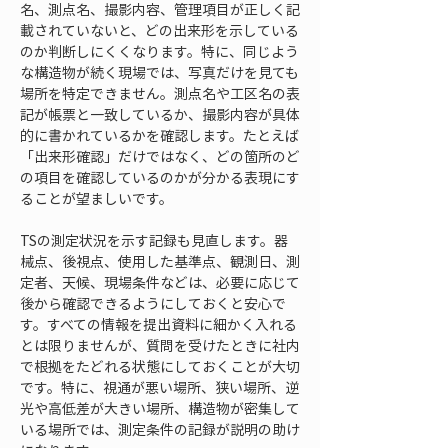
名、測点名、撮影内容、管理項目が正しく記
載されていないと、どの出来形を示している
のか判断しにくくなります。特に、同じよう
な構造物が続く現場では、写真だけを見ても
場所を特定できません。測点名や工区名の表
記が帳票と一致しているか、撮影内容が具体
的に書かれているかを確認します。たとえば
「出来形確認」だけではなく、どの箇所のど
の項目を確認しているのかが分かる表現にす
ることが望ましいです。
TSの測定状況を示す記録も見直します。器
械点、後視点、使用した基準点、観測日、測
定者、天候、現場条件などは、必要に応じて
後から確認できるようにしておくと安心で
す。すべての情報を提出資料に細かく入れる
とは限りませんが、質問を受けたときに社内
で根拠をたどれる状態にしておくことが大切
です。特に、視通が悪い場所、狭い場所、逆
光や高低差が大きい場所、構造物が密集して
いる場所では、測定条件の記録が説明の助け