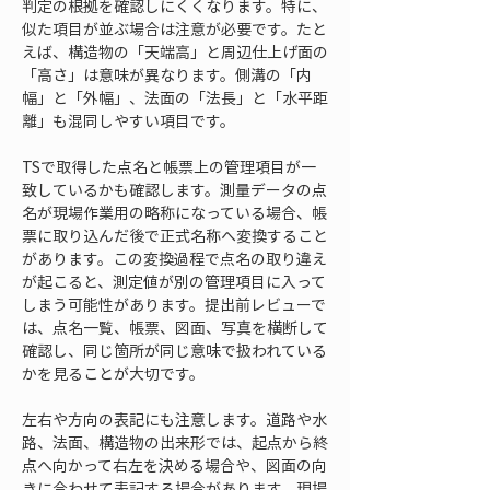
判定の根拠を確認しにくくなります。特に、
似た項目が並ぶ場合は注意が必要です。たと
えば、構造物の「天端高」と周辺仕上げ面の
「高さ」は意味が異なります。側溝の「内
幅」と「外幅」、法面の「法長」と「水平距
離」も混同しやすい項目です。
TSで取得した点名と帳票上の管理項目が一
致しているかも確認します。測量データの点
名が現場作業用の略称になっている場合、帳
票に取り込んだ後で正式名称へ変換すること
があります。この変換過程で点名の取り違え
が起こると、測定値が別の管理項目に入って
しまう可能性があります。提出前レビューで
は、点名一覧、帳票、図面、写真を横断して
確認し、同じ箇所が同じ意味で扱われている
かを見ることが大切です。
左右や方向の表記にも注意します。道路や水
路、法面、構造物の出来形では、起点から終
点へ向かって右左を決める場合や、図面の向
きに合わせて表記する場合があります。現場