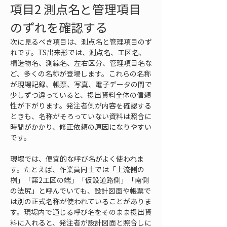
項目2 測点名と管理項目
のずれを確認する
次に見るべき項目は、測点名と管理項目のず
れです。TS出来形では、測点名、工区名、
構造物名、測線名、左右区分、管理項目名な
ど、多くの名称が登場します。これらの名称
が現場記録、帳票、写真、電子データの間で
少しずつ違っていると、提出資料全体の信頼
性が下がります。発注者側が内容を確認する
ときも、名称がそろっていない資料は照合に
時間がかかり、修正依頼の原因になりやすい
です。
現場では、便宜的な呼び名がよく使われま
す。たとえば、作業員同士では「上流側の
桝」「第2工区の端」「仮設道路側」「南側
の法尻」と呼んでいても、設計図面や帳票で
は別の正式名称が使われていることがありま
す。現場内で通じる呼び名をそのまま提出資
料に入れると、発注者が設計図面と照合しに