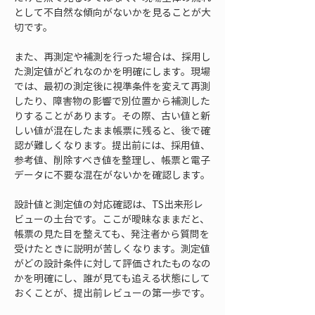
として不自然な傾向がないかを見ることが大
切です。
また、再測定や補測を行った場合は、採用し
た測定値がどれなのかを明確にします。現場
では、最初の測定後に視準条件を変えて再測
したり、障害物の影響で別位置から補測した
りすることがあります。その際、古い値と新
しい値が混在したまま帳票に残ると、後で確
認が難しくなります。提出前には、採用値、
参考値、削除すべき値を整理し、帳票と電子
データに不要な混在がないかを確認します。
設計値と測定値の対応確認は、TS出来形レ
ビューの土台です。ここが曖昧なままだと、
帳票の見た目を整えても、発注者から質問を
受けたときに説明が苦しくなります。測定値
がどの設計条件に対して評価されたものなの
かを明確にし、誰が見ても追える状態にして
おくことが、提出前レビューの第一歩です。