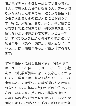
値が電子データの値と一致しているかです。
手入力で転記した場合はもちろん、データ取
り込みを行った場合でも、取り込み範囲や列
の指定を誤ると別の値が入ることがありま
す。特に、座標値、高さ、差分、判定欄など
が複数列で並ぶ帳票では、列の意味を誤って
扱わないよう注意が必要です。レビューで
は、すべての点を細かく照合するのが難しい
場合でも、代表点、境界点、最大差分が出て
いる点、修正履歴がある点は重点的に確認し
ます。
単位と桁数の確認も重要です。TS出来形で
は、メートル単位、ミリメートル単位、小数
点以下の桁数が資料によって異なることがあ
ります。現場では問題なく読めていても、提
出資料としては単位の記載が曖昧だと誤解に
つながります。帳票の数値がどの単位で表示
されているのか、差分の表示桁数が適切か、
丸め処理の結果が判定に影響していないかを
確認します。桁がひとつずれるだけで大きな