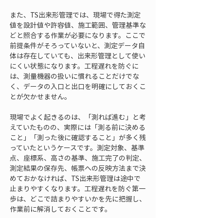
また、TS出来形管理では、現場で得た測定
値を設計値や許容値、施工範囲、管理基準な
どと照合する作業が必要になります。ここで
前提条件がそろっていないと、測定データ自
体は存在していても、出来形管理として使い
にくい状態になります。工程遅れを防ぐに
は、測量機器の扱いに慣れることだけでな
く、データの入口と出口を明確にしておくこ
とが欠かせません。
現場でよく起きるのは、「測れば進む」と考
えていたものの、実際には「測る前に決める
こと」「測った後に確認すること」が多く残
っていたというケースです。測定対象、基準
点、座標系、高さの基準、施工完了の判定、
測定結果の保存先、帳票への反映方法まで決
めておかなければ、TS出来形管理は途中で
止まりやすくなります。工程遅れを防ぐ第一
歩は、どこで詰まりやすいかを先に把握し、
作業前に解消しておくことです。