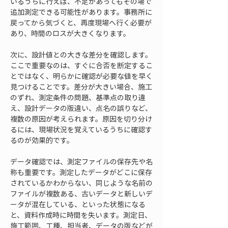
いるうちに行えば、不足があってもその場で
追加測定できる可能性があります。事務所に
戻ってから気づくと、再度現場へ行く必要が
あり、時間のロスが大きくなります。
次に、設計値との大きな差分を確認します。
ここで重要なのは、すぐに合否を断定するこ
とではなく、明らかに確認が必要な値を早く
見つけることです。差分が大きい場合、施工
のずれ、測定条件の問題、基準点の取り違
え、設計データの版違い、点名の誤りなど、
複数の原因が考えられます。原因を切り分け
るには、現場状況を覚えているうちに確認す
るのが効果的です。
データ確認では、測定ファイルの保存先や名
称も重要です。測定したデータがどこに保存
されているかわからない、同じような名前の
ファイルが複数ある、古いデータと新しいデ
ータが混在している、といった状態になる
と、資料作成時に時間を失います。測定日、
施工範囲、工種、担当者、データの版などが