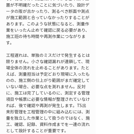
置が不明確だったことに気づいたり、設計デ
ータの版が古かったり、測るべき断面や測点
が施工範囲と合っていなかったりすることが
あります。このような状態になると、測量作
業をいったん止めて確認に戻る必要があり、
施工班の待ち時間や再測作業につながりま
す。
工程遅れは、単独のミスだけで発生するとは
限りません。小さな確認漏れが連鎖して、現
場全体の流れを止めることがあります。たと
えば、測量担当は予定どおり現場に入ったも
のの、施工側の仕上がり範囲がまだ確定して
いない場合、必要な点を測れません。反対
に、施工は完了しているのに、測定する管理
項目や帳票に必要な情報が整理されていなけ
れば、後で確認や再測が発生します。TS出
来形管理を工程管理の中に組み込むには、測
量を独立した作業として扱うのではなく、施
工、確認、記録、資料作成までを一連の流れ
として設計することが重要です。