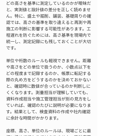
どの高さを基準に測定しているのかが曖昧だ
と、実測値と設計値の差分を正しく読めませ
ん。特に、盛土や掘削、舗装、基礎周りの確
認では、高さの基準を取り違えると再測や再
施工の判断に影響する可能性があります。工
程遅れを防ぐためには、高さ基準を現場内で
統一し、測定記録にも残しておくことが大切
です。
単位や桁数のルールも軽視できません。距離
や高さをどの単位で扱うのか、小数点以下を
どの程度まで記録するのか、帳票に転記する
際の丸め方をどうするのかを決めておかない
と、確認時に数値が合っているのか判断しに
くくなります。測量担当が理解していても、
資料作成担当や施工管理担当が別の見方をし
ていれば、確認のたびに説明が必要になりま
す。結果として、検査資料の作成や社内確認
に余計な時間がかかります。
座標、高さ、単位のルールは、現場ごとに最