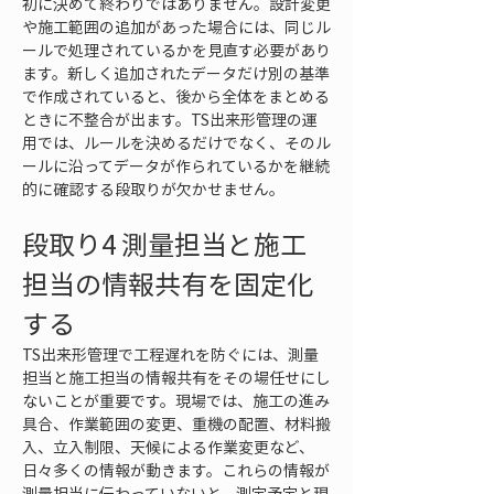
初に決めて終わりではありません。設計変更
や施工範囲の追加があった場合には、同じル
ールで処理されているかを見直す必要があり
ます。新しく追加されたデータだけ別の基準
で作成されていると、後から全体をまとめる
ときに不整合が出ます。TS出来形管理の運
用では、ルールを決めるだけでなく、そのル
ールに沿ってデータが作られているかを継続
的に確認する段取りが欠かせません。
段取り4 測量担当と施工
担当の情報共有を固定化
する
TS出来形管理で工程遅れを防ぐには、測量
担当と施工担当の情報共有をその場任せにし
ないことが重要です。現場では、施工の進み
具合、作業範囲の変更、重機の配置、材料搬
入、立入制限、天候による作業変更など、
日々多くの情報が動きます。これらの情報が
測量担当に伝わっていないと、測定予定と現