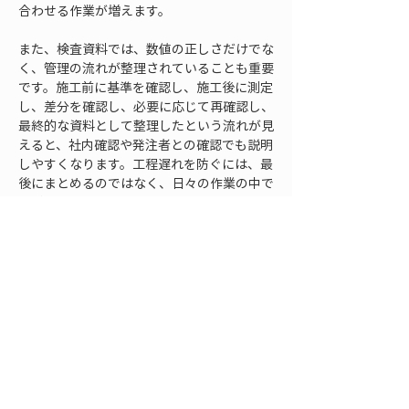
合わせる作業が増えます。
また、検査資料では、数値の正しさだけでな
く、管理の流れが整理されていることも重要
です。施工前に基準を確認し、施工後に測定
し、差分を確認し、必要に応じて再確認し、
最終的な資料として整理したという流れが見
えると、社内確認や発注者との確認でも説明
しやすくなります。工程遅れを防ぐには、最
後にまとめるのではなく、日々の作業の中で
資料化しやすい形に整えていくことが必要で
す。
記録を残す段取りでは、担当者が変わっても
追える状態を目指します。特定の担当者の記
憶に頼っていると、休みや異動、応援体制の
変更があったときに作業が止まります。ファ
イル名、保存場所、記録様式、確認済みの
印、未処理事項の書き方などを統一しておく
と、誰が見ても状況を把握しやすくなりま
す。TS出来形管理を工程遅れの原因にしな