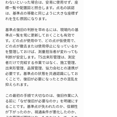
わないといった場合は、安易に使用せず、座
標一覧や配置図と照合します。点名の誤認
は、基準点の移動と同じように大きな座標ず
れを生む原因になります。
基準点復旧の判断を早めるには、現場内の基
準点一覧を常に更新しておくことも有効で
す。どの点が使用中で、どの点が仮使用で、
どの点が撤去または使用停止になっているか
を整理しておけば、測量担当者が変わっても
判断が安定します。TS出来形管理は、測定
者だけで完結する作業ではなく、施工管理、
出来形管理、品質管理、協力会社との連携が
必要です。基準点の状態を共通認識にしてお
くことで、復旧が必要になったときの混乱を
抑えられます。
この最初の手順で大切なのは、復旧作業に入
る前に「なぜ復旧が必要なのか」を明確にす
ることです。基準点が失われたのか、信頼性
が下がったのか、視通条件が悪化したのか、