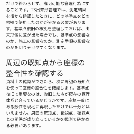
だけで終わらせず、説明可能な管理行為にす
ることです。TS出来形管理では、測定結果
を後から確認したときに、どの基準点をどの
根拠で使用したのかが分かる必要がありま
す。基準点復旧の根拠を整理しておけば、出
来形値に差が出た場合でも、基準点の影響な
のか、施工の影響なのか、測定手順の影響な
のかを切り分けやすくなります。
周辺の既知点から座標の
整合性を確認する
資料上の確認ができたら、次に周辺の既知点
を使って座標の整合性を確認します。基準点
復旧で重要なのは、復旧した点が既存の管理
体系と合っているかどうかです。座標一覧に
ある数値を現地に再現しただけでは十分とは
いえません。周囲の既知点、後視点、確認点
との関係が成り立っているかを観測で確かめ
る必要があります。