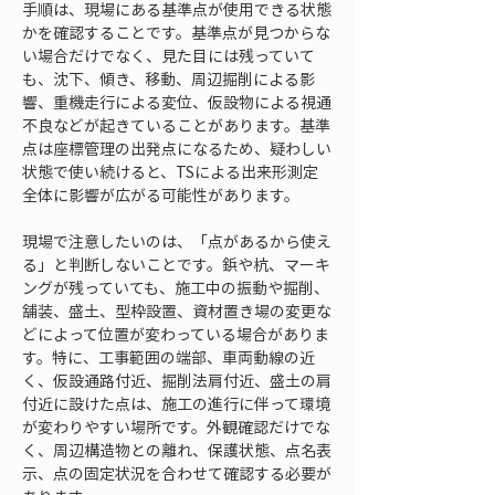
手順は、現場にある基準点が使用できる状態
かを確認することです。基準点が見つからな
い場合だけでなく、見た目には残っていて
も、沈下、傾き、移動、周辺掘削による影
響、重機走行による変位、仮設物による視通
不良などが起きていることがあります。基準
点は座標管理の出発点になるため、疑わしい
状態で使い続けると、TSによる出来形測定
全体に影響が広がる可能性があります。
現場で注意したいのは、「点があるから使え
る」と判断しないことです。鋲や杭、マーキ
ングが残っていても、施工中の振動や掘削、
舗装、盛土、型枠設置、資材置き場の変更な
どによって位置が変わっている場合がありま
す。特に、工事範囲の端部、車両動線の近
く、仮設通路付近、掘削法肩付近、盛土の肩
付近に設けた点は、施工の進行に伴って環境
が変わりやすい場所です。外観確認だけでな
く、周辺構造物との離れ、保護状態、点名表
示、点の固定状況を合わせて確認する必要が