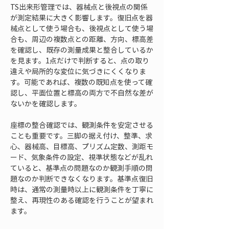
TS出来形管理では、器械点と後視点の関係
が測定結果に大きく影響します。復旧点を器
械点として使う場合も、後視点として使う場
合も、周辺の複数点との距離、方向、標高差
を確認し、既存の測量成果と整合しているか
を見ます。1点だけで判断すると、点の取り
違えや局所的な変位に気づきにくくなりま
す。可能であれば、複数の既知点を使って確
認し、平面位置と標高の両方で不自然な差が
ないかを確認します。
座標の整合確認では、観測条件を安定させる
ことも重要です。三脚の据え付け、整準、求
心、器械高、目標高、プリズム定数、測距モ
ード、気象条件の設定、視準状態などが乱れ
ていると、基準点の問題なのか観測手順の問
題なのか判断できなくなります。基準点復旧
時は、通常の測量時以上に観測条件を丁寧に
整え、再現性のある確認を行うことが望まれ
ます。