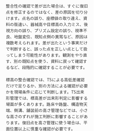
整合性の確認で差が出た場合は、すぐに復旧
点を修正するのではなく、差の原因を切り分
けます。点名の誤り、座標値の取り違え、資
料の版違い、器械高や目標高の入力ミス、後
視方向の誤り、プリズム設定の誤り、視準不
良、地盤変位、既知点側の異常など、原因は
複数考えられます。差が出たという事実だけ
で判断すると、誤った点を正しい点として扱
ってしまう可能性があります。観測をやり直
す、別の既知点を使う、資料に戻って確認す
るなど、段階的に確認することが必要です。
標高の整合確認では、TSによる高低差確認
だけで足りるか、別の方法による確認が必要
かを現場条件に応じて判断します。TS出来
形管理では、標高差が出来形判定に影響する
場面が多くあります。路床や路盤、構造物天
端、側溝、舗装前の高さ管理などでは、小さ
な高さのずれが施工判断に影響することがあ
ります。復旧点を高さ管理に使う場合は、平
面位置以上に慎重な確認が必要です。