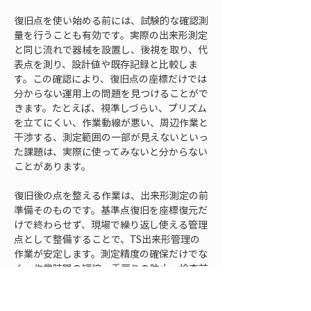
復旧点を使い始める前には、試験的な確認測
量を行うことも有効です。実際の出来形測定
と同じ流れで器械を設置し、後視を取り、代
表点を測り、設計値や既存記録と比較しま
す。この確認により、復旧点の座標だけでは
分からない運用上の問題を見つけることがで
きます。たとえば、視準しづらい、プリズム
を立てにくい、作業動線が悪い、周辺作業と
干渉する、測定範囲の一部が見えないといっ
た課題は、実際に使ってみないと分からない
ことがあります。
復旧後の点を整える作業は、出来形測定の前
準備そのものです。基準点復旧を座標復元だ
けで終わらせず、現場で繰り返し使える管理
点として整備することで、TS出来形管理の
作業が安定します。測定精度の確保だけでな
く、作業時間の短縮、手戻りの防止、検査前
確認の円滑化にもつながります。