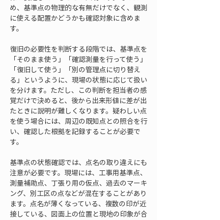
め、基準点の物理的な有無だけでなく、観測
に使える配置かどうかも確認対象に含めま
す。
復旧の必要性を判断する段階では、基準点を
「そのまま使う」「確認測量を行って使う」
「復旧して使う」「別の管理点に切り替え
る」というように、現場の状態に応じて扱い
を分けます。ただし、この判断を担当者の感
覚だけで決めると、後から出来形値に差が出
たときに説明が難しくなります。疑わしい点
を使う場合には、周辺の既知点との照合を行
い、確認した根拠を記録することが必要で
す。
基準点の状態確認では、点名の取り違えにも
注意が必要です。現場には、工事用基準点、
測量補助点、丁張り用の仮点、過去のマーキ
ング、別工区の点などが混在することがあり
ます。点名が薄くなっている、複数の印が近
接している、図面上の位置と現地の印象が合