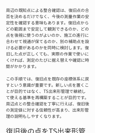
周辺の既知点による整合確認は、復旧点の合
否を決めるだけでなく、今後の測量作業の安
定性を確認する意味もあります。復旧点から
どの範囲まで安定して観測できるのか、どの
点を後視に使うのがよいのか、施工の進行に
合わせて視通が保てるのか、別の補助点を設
ける必要があるのかを同時に検討します。復
旧した点が正しくても、実際の作業で使いに
くければ、測定のたびに据え替えや確認に時
間がかかります。
この手順では、復旧点を既存の座標体系に戻
すという意識が重要です。新しい点を置くこ
とが目的ではなく、TS出来形管理で継続し
て使える基準を再構築することが目的です。
周辺点との整合確認を丁寧に行えば、復旧後
の測定値に対する信頼性が高まり、出来形管
理の説明もしやすくなります。
復旧後の点をTS出来形管