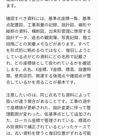
ます。
確認すべき資料には、基準点座標一覧、基準
点配置図、工事測量の記録、設計図、線形や
縦断の資料、横断図、出来形管理に使用する
設計データ、過去の観測簿、写真記録、施工
段階ごとの測量メモなどがあります。すべて
を形式的に眺めるのではなく、復旧しようと
している点がどの資料にどの名称で記載さ
れ、どの座標値として扱われているかを確認
します。点名、X座標、Y座標、標高、設置時
期、使用目的、関連する後視点や確認点が整
合しているかを見ることが基本です。
注意したいのは、同じ点名でも資料によって
扱いが違う場合があることです。工事の途中
で座標値が更新された、設計変更に伴って管
理範囲が変わった、仮基準点として追加され
た、ローカル座標で管理されている、標高の
み別資料で補正されているといったケースで
は、古い資料を使うと復旧位置がずれる可能