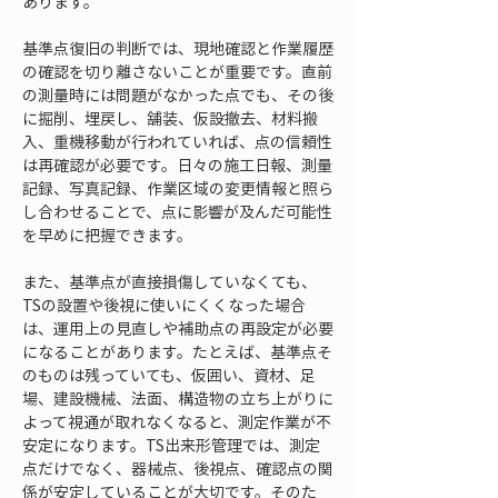
あります。
基準点復旧の判断では、現地確認と作業履歴
の確認を切り離さないことが重要です。直前
の測量時には問題がなかった点でも、その後
に掘削、埋戻し、舗装、仮設撤去、材料搬
入、重機移動が行われていれば、点の信頼性
は再確認が必要です。日々の施工日報、測量
記録、写真記録、作業区域の変更情報と照ら
し合わせることで、点に影響が及んだ可能性
を早めに把握できます。
また、基準点が直接損傷していなくても、
TSの設置や後視に使いにくくなった場合
は、運用上の見直しや補助点の再設定が必要
になることがあります。たとえば、基準点そ
のものは残っていても、仮囲い、資材、足
場、建設機械、法面、構造物の立ち上がりに
よって視通が取れなくなると、測定作業が不
安定になります。TS出来形管理では、測定
点だけでなく、器械点、後視点、確認点の関
係が安定していることが大切です。そのた