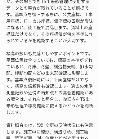
が、その場合でもTS出来形管理に使用する
データとの整合が取れていることが前提で
す。基準点を復旧する際に、公共座標、工事
用座標、ローカル座標、仮座標の区別が曖昧
になると、後工程で混乱します。資料上の座
標値だけでなく、その座標値が何を基準に作
られているかを確認することが大切です。
標高の扱いも見落としやすいポイントです。
平面位置は合っていても、標高の基準がずれ
ていると、路床、路盤、構造物天端、排水勾
配、縦断勾配などの出来形確認に影響しま
す。基準点復旧時には、平面座標だけでな
く、標高の信頼性も確認します。過去の水準
測量記録や近傍の既知点との高低差確認があ
る場合は、それらと照合し、復旧点をTS出
来形管理で標高確認に使えるかどうかを判断
します。
資料照合では、設計変更の反映状況にも注意
します。施工中に線形、構造寸法、施工範
囲、管理断面、測点位置などが変更される