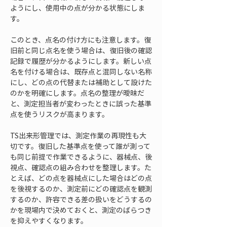
ようにし、使用中の点が分かる状態にしま
す。
このとき、点名の付け方にも注意します。復
旧前と同じ点名を使う場合は、復旧後の確認
記録で履歴が分かるようにします。新しい点
名を付ける場合は、既存点と混同しない名称
にし、どの点の代替または補助として設けた
のかを明確にします。点名の整理が曖昧だ
と、測定担当者が変わったときに誤った基準
点を使うリスクが高まります。
TS出来形管理では、測定作業の再現性も大
切です。復旧した基準点を使って誰が測って
も同じ前提で作業できるように、器械点、後
視点、確認点の組み合わせを整理します。た
とえば、どの点を器械点にした場合はどの点
を後視するのか、測定前にどの確認点を観測
するのか、許容できる差の扱いをどうするの
かを現場内で決めておくと、測定のばらつき
を抑えやすくなります。