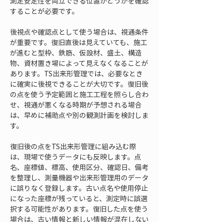
測定安定性を両立できる位置かどうかを確認
することが必要です。
後視点や確認点として使う場合は、視通条件
が重要です。復旧直後は見えていても、施工
が進むと型枠、鉄筋、仮設材、盛土、構造
物、資材置き場によって見えなくなることが
あります。TS出来形管理では、必要なとき
に確実に後視できることが大切です。復旧後
の点を使う予定範囲と施工工程を照らし合わ
せ、視通が悪くなる時期が予想される場合
は、早めに補助点や別の観測計画を検討しま
す。
復旧後の点をTS出来形管理に組み込む際
は、現場で使うデータにも反映します。点
名、座標値、標高、使用区分、確認日、備考
を整理し、測量機器や出来形管理用のデータ
に誤りなく登録します。古い点名や使用停止
になった座標が残っていると、測定時に誤選
択する可能性があります。復旧した点を使う
場合は、古い情報と新しい情報が混在しない