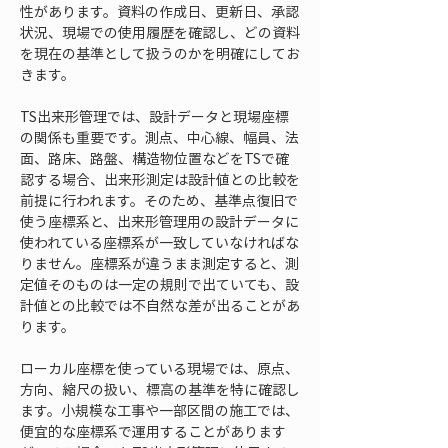
性があります。資料の作成日、更新日、承認
状況、現場での使用履歴を確認し、どの資料
を現在の基準として扱うのかを明確にしてお
きます。
TS出来形管理では、設計データと現場座標
の関係も重要です。測点、中心線、幅員、法
面、路床、路盤、構造物位置などをTSで確
認する場合、出来形測定は設計値との比較を
前提に行われます。そのため、基準点復旧で
使う座標系と、出来形管理用の設計データに
使われている座標系が一致していなければな
りません。座標系が違うまま測定すると、測
定値そのものは一定の規則で出ていても、設
計値との比較では不自然な差が出ることがあ
ります。
ローカル座標を使っている現場では、原点、
方向、縮尺の扱い、標高の基準を特に確認し
ます。小規模な工事や一部区間の施工では、
便宜的な座標系で運用することがあります