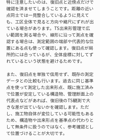
特に注意したいのは、復旧点と近傍点だけで
確認を済ませてしまうことです。距離の近い
点同士では一見整合しているように見えて
も、工区全体で見ると方向や縮尺にずれが出
ている場合があります。TS出来形管理で広
い範囲を測る場合や、線形に沿って測点を確
認する場合は、測定範囲の端部や代表的な位
置にある点も使って確認します。復旧点が局
所的には合っているが、全体座標に対してず
れているという状態を避けるためです。
また、復旧点を単独で信用せず、既存の測定
データとの比較も行います。過去に同じ基準
点を使って測定した出来形点、既に施工済み
で位置が安定している構造物、管理断面上の
代表点などがあれば、復旧後のTS観測で大
きな差が出ていないかを確認します。ただ
し、施工物自体が変位している可能性もある
ため、構造物や出来形点を基準点の代わりと
して無条件に扱うのではなく、参考確認とし
て位置づけることが大切です。