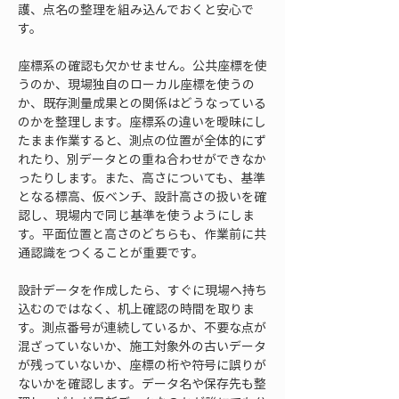
護、点名の整理を組み込んでおくと安心で
す。
座標系の確認も欠かせません。公共座標を使
うのか、現場独自のローカル座標を使うの
か、既存測量成果との関係はどうなっている
のかを整理します。座標系の違いを曖昧にし
たまま作業すると、測点の位置が全体的にず
れたり、別データとの重ね合わせができなか
ったりします。また、高さについても、基準
となる標高、仮ベンチ、設計高さの扱いを確
認し、現場内で同じ基準を使うようにしま
す。平面位置と高さのどちらも、作業前に共
通認識をつくることが重要です。
設計データを作成したら、すぐに現場へ持ち
込むのではなく、机上確認の時間を取りま
す。測点番号が連続しているか、不要な点が
混ざっていないか、施工対象外の古いデータ
が残っていないか、座標の桁や符号に誤りが
ないかを確認します。データ名や保存先も整