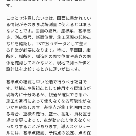
す。
このとき注意したいのは、図面に書かれてい
る情報がそのまま現場測量に使えるとは限ら
ないことです。図面の縮尺、座標系、基準高
さ、測点番号、断面位置、施工区間の起終点
などを確認し、TSで扱うデータとして整え
る作業が必要になります。特に、平面図、縦
断図、横断図、構造図の間で位置や高さの関
係を確認しておかないと、現地で測った値と
設計値を比較するときに迷いが出ます。
基準点の確認も早い段階で行うべき項目で
す。器械点や後視点として使用する既知点が
現場内に十分あるか、視通が確保できるか、
施工の進行によって使えなくなる可能性がな
いかを確認します。基準点が施工範囲内にあ
る場合、重機の走行、盛土、掘削、資材置き
場の変更によって、点が動いたり使えなくな
ったりすることがあります。導入スケジュー
ルには、基準点確認、予備点の設定、点の保