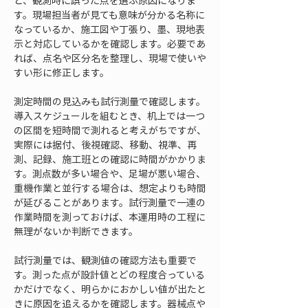
と、観測時に誤った点を選ぶ原因になりま
す。現場担当者が見ても意味が分かる名称に
なっているか、施工図や丁張り、墨、現地表
示と対応しているかを確認します。必要であ
れば、点名や区分名を整理し、現場で使いや
すい形に修正します。
測定時間の見込みも試行測量で確認します。
導入スケジュールを組むとき、机上では一つ
の区間を短時間で測れると考えがちですが、
実際には据付、後視確認、移動、視準、再
測、記録、施工班との確認に時間がかかりま
す。測点数が多い場合や、足場が悪い場合、
重機作業と並行する場合は、想定よりも時間
が延びることがあります。試行測量で一連の
作業時間を測っておけば、本運用時の工程に
無理がないか判断できます。
試行測量では、観測値の確認方法も重要で
す。測った点が設計値とどの程度合っている
かだけでなく、明らかにおかしい値が出たと
きに原因を追えるかを確認します。器械点や