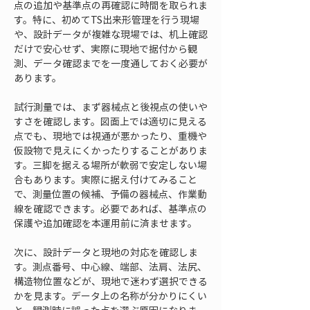
点の追加や基準点の再確認に時間を取られま
す。特に、初めてTS出来形管理を行う現場
や、設計データが複雑な現場では、机上確認
だけで安心せず、実際に現地で据付から観
測、データ確認までを一度通しておく必要が
あります。
試行測量では、まず器械点と後視点の使いや
すさを確認します。図面上では適切に見える
点でも、現地では視通が悪かったり、重機や
仮設物で見えにくかったりすることがありま
す。三脚を据える場所が軟弱で安定しない場
合もあります。実際に据え付けてみること
で、測量位置の候補、予備の器械点、作業動
線を確認できます。必要であれば、基準点の
保護や追加確認を本運用前に済ませます。
次に、設計データと現地の対応を確認しま
す。測点番号、中心線、端部、法肩、法尻、
構造物位置などが、現地で迷わず選択できる
かを見ます。データ上の名称が分かりにくい