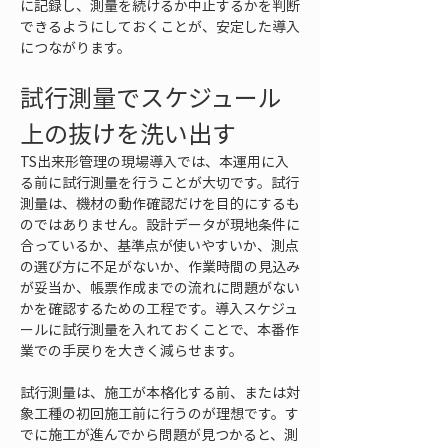
に記録し、測量を続けるか中止するかを判断
できるようにしておくことが、安定した導入
につながります。
試行測量でスケジュール
上の抜けを洗い出す
TS出来形管理の現場導入では、本運用に入
る前に試行測量を行うことが大切です。試行
測量は、機材の動作確認だけを目的にするも
のではありません。設計データが現地条件に
合っているか、基準点が使いやすいか、測点
の選び方に不足がないか、作業時間の見込み
が妥当か、帳票作成までの流れに問題がない
かを確認するための工程です。導入スケジュ
ールに試行測量を入れておくことで、本番作
業での手戻りを大きく減らせます。
試行測量は、施工が本格化する前、または対
象工種の初回施工前に行うのが理想です。す
でに施工が進んでから問題が見つかると、測