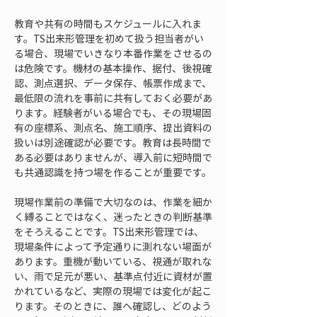
教育や共有の時間もスケジュールに入れま
す。TS出来形管理を初めて扱う担当者がい
る場合、現場でいきなり本番作業をさせるの
は危険です。機材の基本操作、据付、後視確
認、測点選択、データ保存、帳票作成まで、
最低限の流れを事前に共有しておく必要があ
ります。経験者がいる場合でも、その現場固
有の座標系、測点名、施工順序、提出資料の
扱いは別途確認が必要です。教育は長時間で
ある必要はありませんが、導入前に短時間で
も共通認識を持つ場を作ることが重要です。
現場作業前の準備で大切なのは、作業を細か
く縛ることではなく、迷ったときの判断基準
をそろえることです。TS出来形管理では、
現場条件によって予定通りに測れない場面が
あります。重機が動いている、視通が取れな
い、雨で足元が悪い、基準点付近に資材が置
かれているなど、実際の現場では変化が起こ
ります。そのときに、誰へ確認し、どのよう