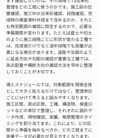
まず確認したいのは、その現場でTS出来形
管理をどの工程に使うのかです。施工前の位
置確認、施工中の出来形確認、段階確認、完
成時の検査資料作成まで含めるのか、それと
も特定範囲の確認に限定するのかで、必要な
準備期間が変わります。たとえば盛土や切土
のように施工段階ごとに形状が変わる工種で
は、完成後だけでなく途中段階でも測量が必
要になる場合があります。道路や法面のよう
に延長方向や勾配の確認が重要な工種では、
測点配置や横断方向の確認方法を早めに整理
しておくことが大切です。
導入スケジュールでは、対象範囲を現場全体
として大きく捉えるだけではなく、管理単位
ごとに分けて考えると組みやすくなります。
施工区間、測点区間、工種、構造物、検査ロ
ットなどの単位で整理し、それぞれに設計デ
ータ作成、現地確認、測量、帳票整理のタイ
ミングを割り当てます。これにより、どの区
間から準備を始めるべきか、どの工程までに
測量データが必要かが見えやすくなります。