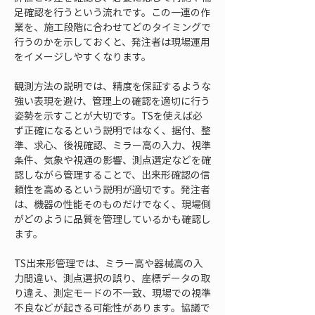
足確認を行うという流れです。この一連の作
業を、施工段階に合わせてどのタイミングで
行うのかを示しておくと、発注者は現場運用
をイメージしやすくなります。
観測方法の説明では、精度を保証するような
強い表現を避け、管理上の確認を適切に行う
姿勢を示すことが大切です。TSを使えば必
ず正確になるという説明ではなく、据付、整
準、求心、後視確認、ミラー高の入力、視準
条件、気象や視通の影響、測点選定などを確
認しながら管理することで、出来形確認の信
頼性を高めるという説明が適切です。発注者
は、機器の性能そのものだけでなく、現場側
がどのように品質を管理しているかも確認し
ます。
TS出来形管理では、ミラー高や器械高の入
力間違い、測点選択の誤り、座標データの取
り違え、測定モードの不一致、現場での視準
不良などが起きる可能性があります。協議で