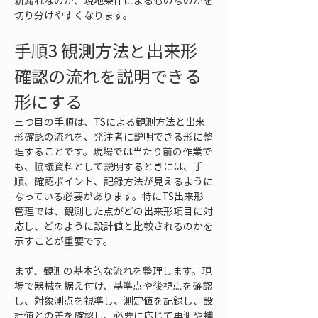
新漏れなのか、現地条件によるものなのかを
切り分けやすくなります。
手順3 観測方法と出来形
確認の流れを説明できる
形にする
三つ目の手順は、TSによる観測方法と出来
形確認の流れを、発注者に説明できる形に整
理することです。現場では当たり前の作業で
も、協議資料として説明するときには、手
順、確認ポイント、記録方法が見えるように
なっている必要があります。特にTS出来形
管理では、観測した点がどの出来形項目に対
応し、どのように設計値と比較されるのかを
示すことが重要です。
まず、観測の基本的な流れを整理します。現
場で器械を据え付け、基準点や後視点を確認
し、対象測点を視準し、測定値を記録し、設
計値との差を確認し、必要に応じて再測や補