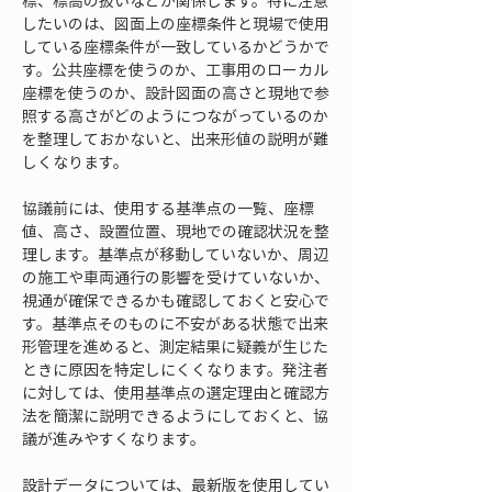
標、標高の扱いなどが関係します。特に注意
したいのは、図面上の座標条件と現場で使用
している座標条件が一致しているかどうかで
す。公共座標を使うのか、工事用のローカル
座標を使うのか、設計図面の高さと現地で参
照する高さがどのようにつながっているのか
を整理しておかないと、出来形値の説明が難
しくなります。
協議前には、使用する基準点の一覧、座標
値、高さ、設置位置、現地での確認状況を整
理します。基準点が移動していないか、周辺
の施工や車両通行の影響を受けていないか、
視通が確保できるかも確認しておくと安心で
す。基準点そのものに不安がある状態で出来
形管理を進めると、測定結果に疑義が生じた
ときに原因を特定しにくくなります。発注者
に対しては、使用基準点の選定理由と確認方
法を簡潔に説明できるようにしておくと、協
議が進みやすくなります。
設計データについては、最新版を使用してい