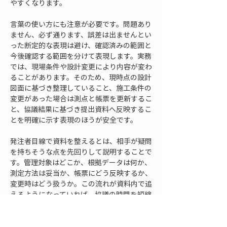
やすくなります。
言葉の使い方にも注意が必要です。問題あり
ません、必ず通ります、誤差は出ませんとい
った断定的な表現は避け、確認済みの範囲と
今後確認する範囲を分けて表現します。実務
では、現場条件や設計変更により内容が変わ
ることがあります。そのため、現時点の設計
図面に基づき整理していること、施工条件の
変更があった場合は測点と帳票を更新するこ
と、協議結果に基づき提出資料へ反映するこ
とを明確に示す表現のほうが安全です。
発注者目線で資料を整えるとは、相手が疑問
を持ちそうな点を先回りして説明することで
す。管理対象はどこか、根拠データは何か、
測定方法は妥当か、帳票にどう反映するか、
変更時はどう扱うか。この流れが資料内で追
えるようになっていれば、協議の時間を短縮
しやすくなります。