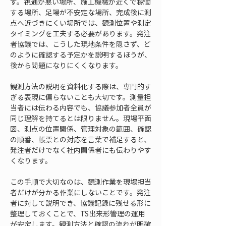
す。視通が悪い場所、施工機械が近くで稼働
する場所、足場が不安定な場所、完成後に測
点へ近づきにくい場所では、観測位置や測定
タイミングを工夫する必要があります。発注
者協議では、こうした現地条件を隠さず、ど
のように確認する予定かを説明するほうが、
後から問題になりにくくなります。
観測方法の説明を資料化する際は、専門的す
ぎる表現に偏らないことも大切です。測量担
当者には伝わる内容でも、協議参加者全員が
同じ理解を持てるとは限りません。現場平面
図、測点の位置関係、管理対象の範囲、確認
の順番、帳票との対応を言葉で補足すると、
発注者だけでなく社内関係者にも伝わりやす
くなります。
この手順で大切なのは、観測作業を現場担当
者だけが分かる作業にしないことです。発注
者に対して説明でき、協議記録に残せる形に
整理しておくことで、TS出来形管理の運用
が安定します。観測方法と確認の流れが明確