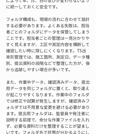
によって年、月、日の並びが変わらないよう
に統一しておくと安全です。
フォルダ構成も、現場の流れに合わせて設計
する必要があります。よくある失敗は、担当
者ごとのフォルダにデータを保管してしまう
ことです。担当者ごとの管理は一見分かりや
すく見えますが、工区や測定内容を横断して
確認したい時に探しにくくなります。TS出
来形管理では、施工箇所、測定日、データ種
別、提出資料の段階などで整理した方が、後
から追跡しやすい場合が多いです。
また、作業中データ、確認済みデータ、提出
用データを同じフォルダに置くと、取り違え
が起こりやすくなります。作業中のフォルダ
では修正や試算が発生しますが、確認済みフ
ォルダでは不用意な変更を避ける必要があり
ます。提出用フォルダは、監督員や発注者に
説明する前提で、余分な作業ファイルを入れ
ず、必要な資料だけを整理することが望まし
いです。フォルダ名で状態が分かるようにし