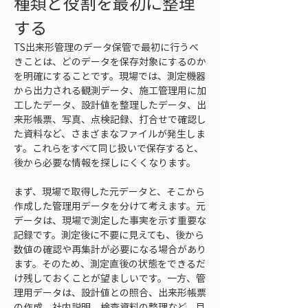
種類と役割を最初に整理
する
TS出来形管理のデータ保管で最初に行うべ
きことは、どのデータを保存対象にするのか
を明確にすることです。現場では、測定機器
から出力される観測データ、施工管理用に加
工したデータ、設計値を整理したデータ、出
来形帳票、写真、点検記録、打合せで確認し
た資料など、さまざまなファイルが発生しま
す。これらをすべて同じ扱いで保存すると、
後から必要な情報を探しにくくなります。
まず、現場で取得した元データと、そこから
作成した管理用データを分けて考えます。元
データは、現場で測定した事実を示す重要な
記録です。測定後に不要に見えても、後から
数値の確認や再集計が必要になる場合があり
ます。そのため、測定直後の状態をできるだ
け残しておくことが望ましいです。一方、管
理用データは、設計値との照合、出来形帳票
の作成、社内説明、検査資料の整理など、目