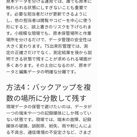
原本データを分ける運用では、誰でも原本に
触れられる状態にしすぎないことも重要で
す。必要な担当者だけが更新できるように
し、他の担当者は閲覧やコピーを中心に使う
形にすると、誤上書きのリスクを下げられま
す。小規模な現場でも、原本保管場所と作業
場所を分けるだけで、データ管理の安全性は
大きく変わります。TS出来形管理では、測
定の正確さだけでなく、測定結果を後から説
明できる状態で残すことが求められる場面が
多くあります。その土台になるのが、原本デ
ータと編集データの明確な分離です。
方法4：バックアップを複
数の場所に分散して残す
現場データの保管で避けたいのは、データが
一つの端末や一つの記録媒体にしか残ってい
ない状態です。現場では、端末の故障、記録
媒体の破損、誤削除、紛失、雨や粉じんによ
る不具合、通信環境の不安定さなど、さまざ