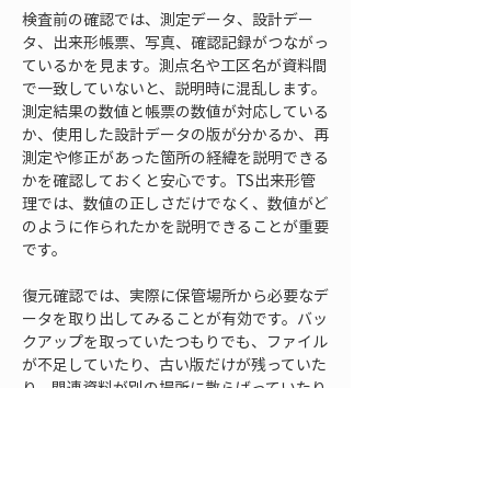
検査前の確認では、測定データ、設計デー
タ、出来形帳票、写真、確認記録がつながっ
ているかを見ます。測点名や工区名が資料間
で一致していないと、説明時に混乱します。
測定結果の数値と帳票の数値が対応している
か、使用した設計データの版が分かるか、再
測定や修正があった箇所の経緯を説明できる
かを確認しておくと安心です。TS出来形管
理では、数値の正しさだけでなく、数値がど
のように作られたかを説明できることが重要
です。
復元確認では、実際に保管場所から必要なデ
ータを取り出してみることが有効です。バッ
クアップを取っていたつもりでも、ファイル
が不足していたり、古い版だけが残っていた
り、関連資料が別の場所に散らばっていたり
することがあります。提出直前に気付くと対
応に追われるため、施工段階ごとの区切りで
確認しておくと安全です。特に、複数工区や
長期現場では、月ごとや施工段階ごとに保管