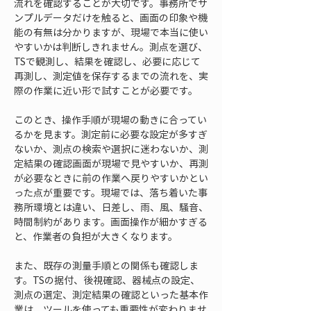
流れを確認することが大切です。事務所でサ
ンプルデータだけを触ると、画面の印象や機
能の有無は分かりますが、現場で本当に使い
やすいかは判断しきれません。測点を選び、
TSで観測し、結果を確認し、必要に応じて
再測し、測定値を保存するまでの流れを、実
際の作業に近い形で試すことが必要です。
このとき、操作手順が現場の動きに合ってい
るかを見ます。測定前に必要な設定が多すぎ
ないか、測点の検索や選択に迷わないか、測
定結果の確認画面が現場で見やすいか、再測
が必要なときに前の作業へ戻りやすいかとい
った点が重要です。現場では、落ち着いた事
務所環境とは違い、日差し、雨、風、騒音、
時間制約があります。画面操作が細かすぎる
と、作業者の負担が大きくなります。
また、既存の測量手順との関係も確認しま
す。TSの据付、後視確認、器械点の設定、
測点の選定、測定結果の確認といった基本作
業は、ツールを使っても重要性が変わりませ