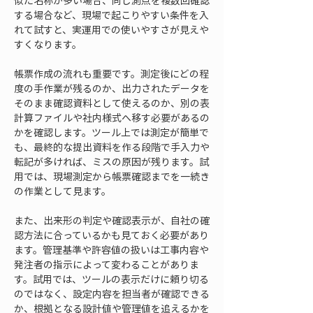
似た名称が多い場合、同じ測点を複数回確認
する場合など、現場で起こりやすい条件を入
れて試すと、実運用での使いやすさが見えや
すくなります。
帳票作成の流れも重要です。測定後にどの程
度の手作業が残るのか、出力されたデータを
そのまま確認資料として使えるのか、別の表
計算ファイルや社内様式へ移す必要があるの
かを確認します。ツール上では測定が簡単で
も、最終的な提出資料を作る段階で手入力や
転記が多ければ、ミスの原因が残ります。試
用では、現場測定から帳票確認までを一続き
の作業として見ます。
また、出来形の判定や確認表示が、自社の確
認方法に合っているかも見ておく必要があり
ます。管理基準や許容値の扱いは工事内容や
発注者の指示によって変わることがありま
す。試用では、ツールの表示だけに頼り切る
のではなく、設定内容を担当者が確認できる
か、根拠となる設計値や管理値を追えるかを