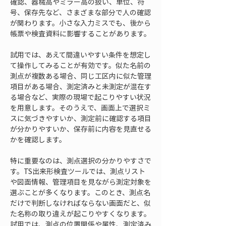
確認、器械高やミラー高の扱い、単位、符
号、保存先など、さまざまな部分で人の確認
が関わります。小さな入力ミスでも、後から
帳票や検査資料に影響することがあります。
試用では、あえて間違いやすい条件を想定し
て操作してみることが有効です。似た名前の
測点が複数ある場合、同じ工区内に似た管理
項目がある場合、測定済みと未測定が混在す
る場合など、実際の現場で起こりやすい状況
を用意します。そのうえで、画面上で選択ミ
スに気づきやすいか、測定前に確認する項目
が分かりやすいか、保存前に内容を見直せる
かを確認します。
特に重要なのは、測点選択の分かりやすさで
す。TS出来形検査ツールでは、測点リスト
や図面情報、管理項目を見ながら測定対象を
選ぶことが多くなります。このとき、測点名
だけで判断しなければならない画面だと、似
た名称の取り違えが起こりやすくなります。
試用では、測点の位置関係や属性、測定済み