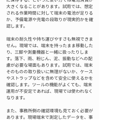
大きくなることがあります。試用では、想定
される作業時間に対して端末の電池が足りる
か、予備電源や充電の段取りが現実的かを確
認します。
端末の耐久性や持ち運びやすさも無視できま
せん。現場では、端末を持ったまま移動した
り、三脚や測量機器と一緒に扱ったりしま
す。落下、雨、粉じん、泥、振動などへの配
慮が必要な場面もあります。試用では、端末
そのものの取り扱いに無理がないか、ケース
やストラップなどを含めて安全に使えるかを
確認します。ツールの機能がよくても、端末
運用が不安定であれば、現場では使われなく
なります。
また、事務所側の確認環境も見ておく必要が
あります。現場端末で測定したデータを、事
務所の担当者が確認できるか、画面の見え方
や出力結果が確認しやすいか、複数人で同じ
情報を見られるかを確認します。現場と事務