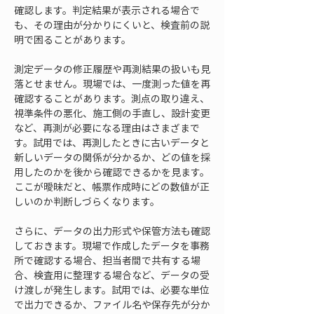
確認します。判定結果が表示される場合で
も、その理由が分かりにくいと、検査前の説
明で困ることがあります。
測定データの修正履歴や再測結果の扱いも見
落とせません。現場では、一度測った値を再
確認することがあります。測点の取り違え、
視準条件の悪化、施工側の手直し、設計変更
など、再測が必要になる理由はさまざまで
す。試用では、再測したときに古いデータと
新しいデータの関係が分かるか、どの値を採
用したのかを後から確認できるかを見ます。
ここが曖昧だと、帳票作成時にどの数値が正
しいのか判断しづらくなります。
さらに、データの出力形式や保管方法も確認
しておきます。現場で作成したデータを事務
所で確認する場合、担当者間で共有する場
合、検査用に整理する場合など、データの受
け渡しが発生します。試用では、必要な単位
で出力できるか、ファイル名や保存先が分か