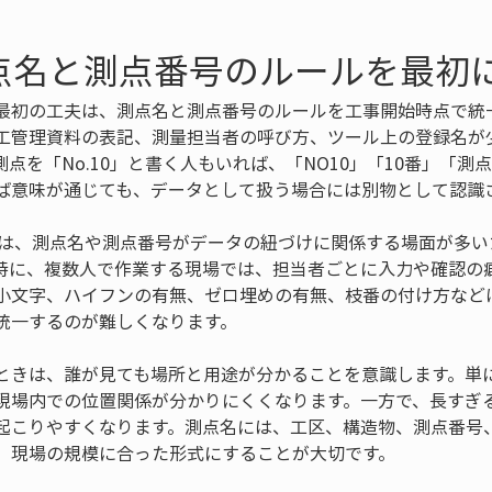
点名と測点番号のルールを最初
最初の工夫は、測点名と測点番号のルールを工事開始時点で統
工管理資料の表記、測量担当者の呼び方、ツール上の登録名が
点を「No.10」と書く人もいれば、「NO10」「10番」「測
ば意味が通じても、データとして扱う場合には別物として認識
では、測点名や測点番号がデータの紐づけに関係する場面が多い
特に、複数人で作業する現場では、担当者ごとに入力や確認の
小文字、ハイフンの有無、ゼロ埋めの有無、枝番の付け方など
統一するのが難しくなります。
ときは、誰が見ても場所と用途が分かることを意識します。単
現場内での位置関係が分かりにくくなります。一方で、長すぎ
起こりやすくなります。測点名には、工区、構造物、測点番号
、現場の規模に合った形式にすることが大切です。