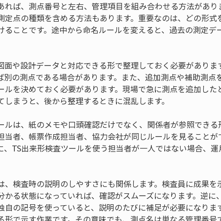
あれば、測点番号と左右、管理項目を組み合わせる方法があり
測定点の種類を含める方法もあります。重要なのは、どの形式
けることです。途中から命名ルールを変えると、過去の測定デ
図面や設計データと対応できる形で整理しておく必要がありま
ば別の測点である場合があります。また、追加測点や補助測点
ールを決めておく必要があります。現場で急に測点を追加した
てしまうと、後から整理するときに混乱します。
ールは、紙のメモや口頭確認だけでなく、関係者が参照できる
担当者、帳票作成担当者、協力会社が同じルールを見ることが
に、TS出来形検査ツールを使う担当者が一人ではない場合、運
は、検査時の説明のしやすさにも関係します。検査員に成果を
分かる状態になっていれば、確認がスムーズになります。逆に
独自の記号を使っていると、説明のたびに補足が必要になりま
る形で示す作業です。その意味でも、測点名は単なる管理番号