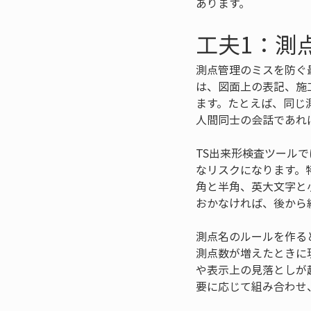
あります。
工夫1：測
測点管理のミスを防ぐ
は、図面上の表記、施
ます。たとえば、同じ測
人間同士の会話であれ
TS出来形検査ツール
なリスクになります。
角と半角、英大文字と
おかなければ、後から
測点名のルールを作る
測点数が増えたときに
や表示上の見落としが
要に応じて組み合わせ