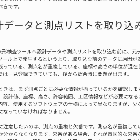
べきです。
計データと測点リストを取り込
出来形検査ツールへ設計データや測点リストを取り込む前に、元
ツール上で発生するというより、取り込む前のデータに原因が
残っている、測点名が重複している、座標や高さの単位が混在
では一見登録できていても、後から照合時に問題が出ます。
ときは、まず測点ごとに必要な情報が揃っているかを確認しま
、設計値、座標、高さ、許容範囲、工区情報などが必要になる
内容、使用するソフトウェアの仕様によって異なりますが、少
になっていなければなりません。
に注意したいのは、測点の重複と欠番です。測点名が重複して
か分からなくなります。欠番がある場合、それが意図的な欠番