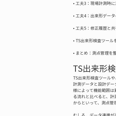
• 
• 
• 
• 
• 
まとめ：測点管理を
TS出来形
TS出来形検査ツール
計測データと設計デー
様によって機能範囲は
る流れと比べると、計
からといって、測点管
むしろ、データ連携が