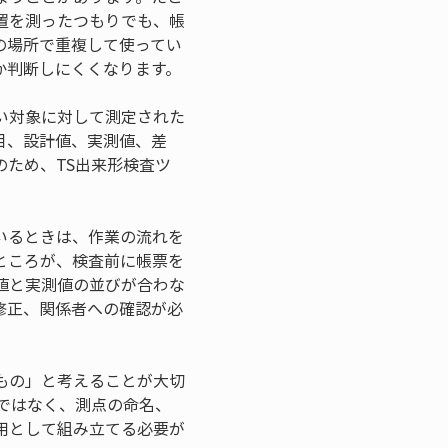
置を測ったつもりでも、帳
の場所で重複して使ってい
か判断しにくくなります。
い対象に対して測定された
目、設計値、実測値、差
ため、TS出来形検査ツ
いるときは、作業の流れを
ところが、検査前に帳票を
値と実測値の並びが合わな
修正、関係者への確認が必
もの」と考えることが大切
ではなく、測点の命名、
用として組み立てる必要が