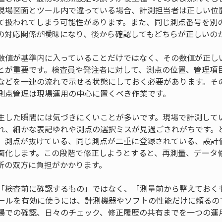
現場図面とツール内で違っている場合、計測担当者は正しい位
て扱われてしまう可能性があります。また、同じ測点番号を別
の対応関係が曖昧になり、後から確認してもどちらが正しいの
数値が基準内に入っていることだけではなく、その数値が正し
とが重要です。検査員や発注者に対して、測点の位置、管理項
などを一連の流れで示せる状態にしておく必要があります。その
測点管理は現場運用の中心に置くべき作業です。
生した瞬間には気づきにくいことが多いです。現場で計測して
れ、細かな表記ゆれや測点の選択ミスが見過ごされがちです。
、測点が抜けている、同じ測点が二重に登録されている、設計
面化します。この段階で修正しようとすると、再測量、データ
所の双方に負担がかかります。
「検査前に確認するもの」ではなく、「測量前から整えておく
ツールを有効に使うには、計測機器やソフトの性能だけに頼るの
場での確認、日々のチェック、修正履歴の共有までを一つの運