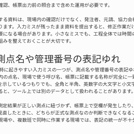
確認、帳票出力前の照合まで含めた運用が必要です。
する資料は、現場内の確認だけでなく、発注者、元請、協力会
ります。入力ミスが残ったまま資料を提出すると、修正作業だ
要になる場合があります。小さなミスでも、工程全体では時間
組みを整えておくことが大切です。
 測点名や管理番号の表記ゆれ
で特に起きやすい入力ミスの一つが、測点名や管理番号の表記ゆ
内の点名、現場で使う呼び名、帳票に記載する名称が完全に一
を示しているつもりでも、全角と半角、英数字の大文字と小文
ると、ツール上では別のデータとして扱われることがあります
測定結果が正しい測点に紐づかず、帳票上で空欄が発生したり
見直したときに、どちらが正式な測点なのか判断できなくなる
現場や、複数班で同時に作業する現場では、表記の統一が不十