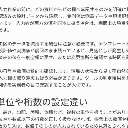
入力作業の前に、どの資料からどの欄へ転記するのかを明確に
認済みの設計データから確認し、実測値は測量データや現場記
います。入力者が両方の値を同時に扱う場合は、画面上の項目
です。
工区のデータを流用する場合は注意が必要です。テンプレート
設計値や実測値が前回のまま残っていると、見落としが発生し
済みの値を一度空欄に戻す、または変更箇所を確認する時間を
の符号や数値の傾向も確認します。現場の状況から見て不自然
入力欄の取り違えも疑う必要があります。ツールの判定結果を
関係を実務者の目で確認することが大切です。
 単位や桁数の設定違い
、高さ、勾配、面積、体積など、複数の単位を扱うことがありま
位や小数点以下の桁数を正しく扱わなければ、帳票上の数値や
数のミスは、数値そのものが入力されているため見落とされや