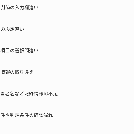
実測値の入力欄違い

の設定違い

定項目の選択間違い

情報の取り違え

担当者名など記録情報の不足

条件や判定条件の確認漏れ
