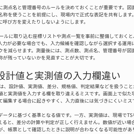
に測点名と管理番号のルールを決めておくことが重要です。図
名称を使うことを前提にし、現場内で正式な表記を共有します
に呼び方を変えたりしないようにします。
ツールに取り込む座標リストや測点一覧を事前に整備しておくと
入力が必要な場合でも、入力候補を確認しながら選択する運用
クを減らせます。測量後には、測点数、測点名、管理番号が図
称が残っていないかを見直すことが大切です。
 設計値と実測値の入力欄違い
では、設計値、実測値、差分、規格値、判定結果などを扱うこと
値と実測値を入力する欄を取り違えるミスです。画面上で似た
て編集する場合に起きやすく、入力直後には気づきにくいミス
データに基づく基準となる値です。一方、実測値は、現場でTS
えると、差分の計算や判定が正しく行えません。数値が近い場
が、帳票として確認したときに説明が合わなくなる可能性があ