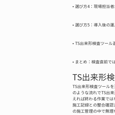
• 
選び方4：現場担当者
• 
選び方5：導入後の運
• 
TS出来形検査ツール
• 
まとめ：検査直前で
TS出来形
TS出来形検査ツール
のような流れでTS出
えれば終わる作業では
施工記録との整合確認
の施工管理の中で無理