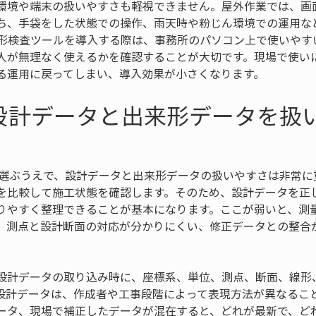
環境や端末の扱いやすさも軽視できません。屋外作業では、画
ち、手袋をした状態での操作、雨天時や粉じん環境での運用な
来形検査ツールを導入する際は、事務所のパソコン上で使いやす
人が無理なく使えるかを確認することが大切です。現場で使い
る運用に戻ってしまい、導入効果が小さくなります。
設計データと出来形データを扱
を選ぶうえで、設計データと出来形データの扱いやすさは非常に
を比較して施工状態を確認します。そのため、設計データを正
りやすく整理できることが基本になります。ここが弱いと、測
、測点と設計断面の対応が分かりにくい、修正データとの整合
設計データの取り込み時に、座標系、単位、測点、断面、線形
設計データは、作成者や工事段階によって表現方法が異なるこ
ータ、現場で補正したデータが混在すると、どれが最新で、ど