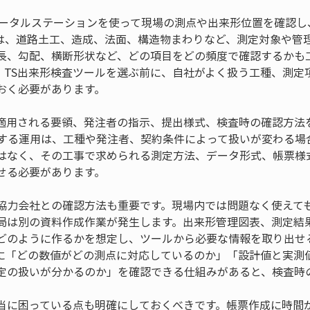
トータルステーションを使って現場の測点や出来形位置を確認し
は、道路土工、造成、法面、構造物まわりなど、測定対象や管
長、勾配、横断形状など、どの項目をどの頻度で確認するかも
、TS出来形検査ツールを選ぶ前に、自社がよく扱う工種、測定
おく必要があります。
適用される要領、発注者の指示、提出様式、検査時の確認方法
関する運用は、工種や発注者、契約条件によって扱いが変わる場
はなく、その工事で求められる測定方法、データ形式、帳票様
せる必要があります。
協力会社との確認方法も重要です。現場内では問題なく使えて
局は別の資料作成作業が発生します。出来形管理図表、測定結
どのように作るかを想定し、ツールから必要な情報を取り出せ
に「どの数値がどの測点に対応しているのか」「設計値と実測
定の扱いが分かるのか」を確認できる仕組みがあると、検査時
当に困っている点も明確にしておくべきです。帳票作成に時間