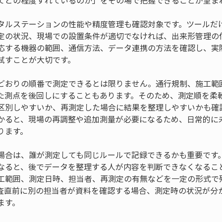
てどの程度ずれているのか」をその場で把握できることが望ま
タルステーションの性能や精度管理も確認対象です。ツールだ
定の状況、現場での設置条件が適切でなければ、出来形管理の
応する機器の範囲、通信方法、データ連携の方法を確認し、実
試すことが大切です。
どおりの順番で測定できるとは限りません。通行規制、施工範
た測点を後回しにすることもあります。そのため、測定順を柔
区別しやすいか、再測定した場合に結果を整理しやすいかも確
かると、現場の再調整や追加測量が必要になるため、日常的に
ります。
場合は、誰が測定しても同じルールで記録できるかも重要です
なると、後でデータを整理する人が内容を判断できなくなるこ
工範囲、測定日時、担当者、再測定の有無などを一定の形式で
査直前に別の担当者が資料を確認する場合、測定時の状況が分
ます。