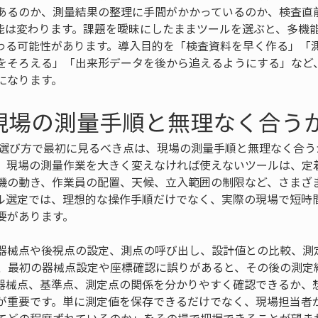
あるのか、測量結果の整理に手間がかかっているのか、検査直
能は変わります。課題を曖昧にしたままツールを選ぶと、多機
わる可能性があります。導入目的を「検査資料を早く作る」「
をそろえる」「出来形データを後から追えるようにする」など
になります。
現場の測量手順と無理なく合う
の選び方で最初に見るべき点は、現場の測量手順と無理なく合う
、現場の測量作業を大きく変えなければ使えないツールは、定
機の動き、作業員の配置、天候、立入範囲の制限など、さまざ
ル選定では、理想的な操作手順だけでなく、実際の現場で短時
要があります。
器械点や後視点の設定、測点の呼び出し、設計値との比較、測
は、最初の器械点設定や座標確認に誤りがあると、その後の測定
器械点、基準点、測定点の関係を分かりやすく確認できるか、
が重要です。単に測定値を保存できるだけでなく、現場担当者