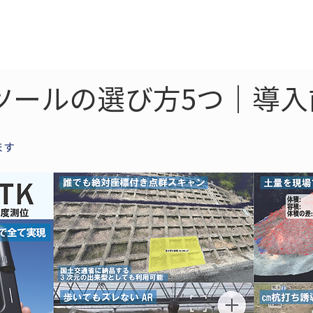
ne
LiDAR
ドローン
360
ソーラー
ツールの選び方5つ｜導
ます