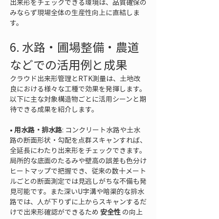
出来形をチェックできる環境は、品質確保の
みならず現場全体の生産性向上に直結しま
す。
6. 水路・圃場整備・農道
などでの活用例と成果
クラウド出来形管理とRTK測量は、土地改
良における様々な工種で効果を発揮します。
以下に主な対象構造物ごとに活用シーンと期
待できる成果を紹介します。
• 
用水路・排水路
: コンクリート水路や土水
路の断面形状・勾配を点群スキャンすれば、
全延長にわたり出来形をチェックできます。
局所的な底面のたるみや壁高の誤差も色分け
ヒートマップで把握でき、従来の数十メート
ルごとの断面測定では見逃しがちな不備も発
見可能です。また深いU字溝や暗渠的な排水
路では、人が下りずに上からスキャンするだ
けで出来形確認ができるため 
安全性
 の向上