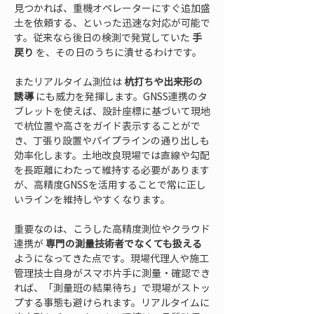
見つかれば、重機オペレーターにすぐ追加盛
土を依頼する、といった迅速な対応が可能で
す。従来なら後日の検測で発覚していた 
手
戻り
 を、その日のうちに潰せるわけです。
またリアルタイム測位は 
杭打ちや出来形の
誘導
 にも威力を発揮します。GNSS連携のタ
ブレットを使えば、設計座標に基づいて現地
で杭位置や高さをガイド表示することがで
き、丁張り設置やパイプラインの通り出しも
効率化します。土地改良現場では直線や勾配
を長距離にわたって維持する必要があります
が、高精度GNSSを活用することで常に正し
いラインを維持しやすくなります。
重要なのは、こうした高精度測位やクラウド
連携が 
専門の測量技術者でなくても扱える
ようになってきた点です。現場代理人や施工
管理技士自身がスマホ片手に測量・確認でき
れば、「測量班の結果待ち」で現場がストッ
プする事態も避けられます。リアルタイムに