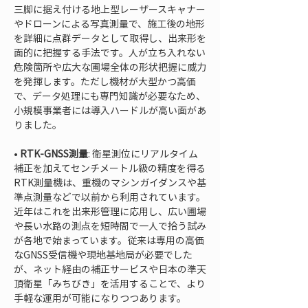
三脚に据え付ける地上型レーザースキャナー
やドローンによる写真測量で、施工後の地形
を詳細に点群データとして取得し、出来形を
面的に把握する手法です。人が立ち入れない
危険箇所や広大な圃場全体の形状把握に威力
を発揮します。ただし機材が大型かつ高価
で、データ処理にも専門知識が必要なため、
小規模事業者には導入ハードルが高い面があ
• 
RTK-GNSS測量
: 衛星測位にリアルタイム
補正を加えてセンチメートル級の精度を得る
RTK測量機は、重機のマシンガイダンスや基
準点測量などで以前から利用されています。
近年はこれを出来形管理に応用し、広い圃場
や長い水路の測点を短時間で一人で拾う試み
が各地で始まっています。従来は専用の高価
なGNSS受信機や現地基地局が必要でした
が、ネット経由の補正サービスや日本の準天
頂衛星「みちびき」を活用することで、より