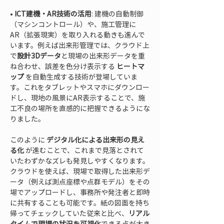
• 
ICT建機・AR技術の活用
: 建機の自動制御
（マシンコントロール）や、施工管理に
AR（拡張現実）を取り入れる動きも進んで
います。例えば出来形管理では、クラウド上
で
設計3Dデータ
と現場の出来形データを重
ね合わせ、誤差を色分け表示する 
ヒートマ
ップ
 を自動生成する技術が登場していま
す。これをタブレットやスマホにダウンロー
ドし、現地の風景にAR表示することで、施
工不良の場所を直感的に把握できるようにな
りました。
このように 
デジタル化による出来形の見え
る化
 が進むことで、これまで見落とされて
いたわずかなズレも発見しやすくなります。
クラウドを使えば、現場で取得した出来形デ
ータ（例えば測点座標や点群モデル）をその
場でアップロードし、事務所や発注者と即時
に共有することも可能です。紙の図面を持ち
帰ってチェックしていた従来と比べ、
リアル
タイムで現場の状況を可視化
できる点が大き