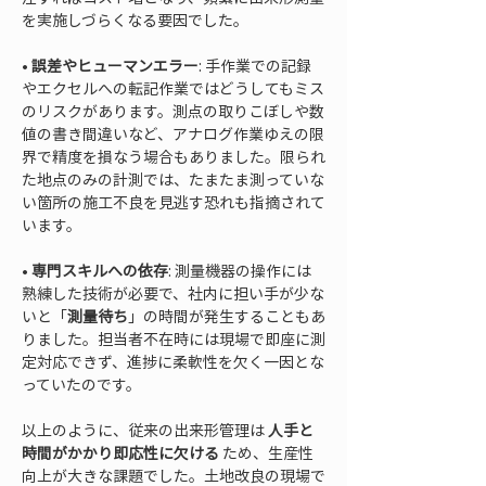
• 
誤差やヒューマンエラー
: 手作業での記録
やエクセルへの転記作業ではどうしてもミス
のリスクがあります。測点の取りこぼしや数
値の書き間違いなど、アナログ作業ゆえの限
界で精度を損なう場合もありました。限られ
た地点のみの計測では、たまたま測っていな
い箇所の施工不良を見逃す恐れも指摘されて
• 
専門スキルへの依存
: 測量機器の操作には
熟練した技術が必要で、社内に担い手が少な
いと「
測量待ち
」の時間が発生することもあ
りました。担当者不在時には現場で即座に測
定対応できず、進捗に柔軟性を欠く一因とな
っていたのです。
以上のように、従来の出来形管理は 
人手と
時間がかかり即応性に欠ける
 ため、生産性
向上が大きな課題でした。土地改良の現場で