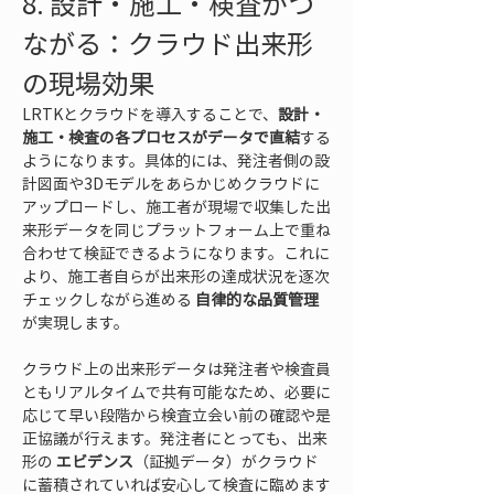
8. 設計・施工・検査がつ
ながる：クラウド出来形
の現場効果
LRTKとクラウドを導入することで、
設計・
施工・検査の各プロセスがデータで直結
する
ようになります。具体的には、発注者側の設
計図面や3Dモデルをあらかじめクラウドに
アップロードし、施工者が現場で収集した出
来形データを同じプラットフォーム上で重ね
合わせて検証できるようになります。これに
より、施工者自らが出来形の達成状況を逐次
チェックしながら進める 
自律的な品質管理
が実現します。
クラウド上の出来形データは発注者や検査員
ともリアルタイムで共有可能なため、必要に
応じて早い段階から検査立会い前の確認や是
正協議が行えます。発注者にとっても、出来
形の 
エビデンス
（証拠データ）がクラウド
に蓄積されていれば安心して検査に臨めます