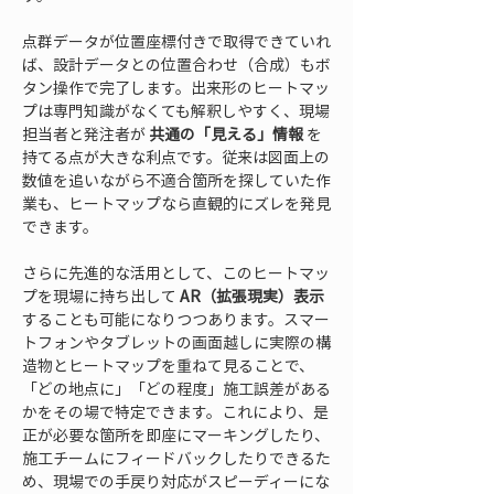
点群データが位置座標付きで取得できていれ
ば、設計データとの位置合わせ（合成）もボ
タン操作で完了します。出来形のヒートマッ
プは専門知識がなくても解釈しやすく、現場
担当者と発注者が 
共通の「見える」情報
 を
持てる点が大きな利点です。従来は図面上の
数値を追いながら不適合箇所を探していた作
業も、ヒートマップなら直観的にズレを発見
できます。
さらに先進的な活用として、このヒートマッ
プを現場に持ち出して 
AR（拡張現実）表示
することも可能になりつつあります。スマー
トフォンやタブレットの画面越しに実際の構
造物とヒートマップを重ねて見ることで、
「どの地点に」「どの程度」施工誤差がある
かをその場で特定できます。これにより、是
正が必要な箇所を即座にマーキングしたり、
施工チームにフィードバックしたりできるた
め、現場での手戻り対応がスピーディーにな