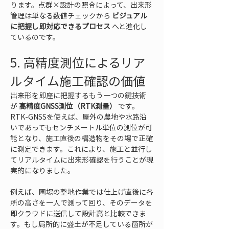
ります。点群×設計の照合によって、出来形
管理は単なる数値チェックから 
ビジュアル
に把握し即対応できるプロセス
 へと進化し
ているのです。
5. 高精度測位によるリア
ルタイム施工確認の価値
出来形を即座に把握するもう一つの鍵技術
が 
高精度GNSS測位（RTK測量）
 です。
RTK-GNSSを使えば、屋外の農地や水路沿
いであってもセンチメートル単位の測位が可
能となり、施工直後の構造物をその場で正確
に測定できます。これにより、施工と並行し
てリアルタイムに出来形確認を行うことが現
実的になりました。
例えば、圃場の整地作業では仕上げ直後に各
所の高さを一人で測って回り、そのデータを
即クラウドに送信して設計高と比較できま
す。もし局所的に盛土が不足している箇所が