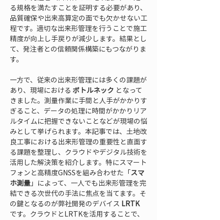
る規格を満たすことを証明する必要があり、
品質確保や出来高算定の面でも欠かせない工
程です。適切な出来形管理を行うことで施工
精度が向上し手戻りが減少します。結果とし
て、発注者との信頼関係構築にもつながりま
す。
一方で、従来の出来形管理には多くの課題が
あり、現場における 
ボトルネック
 となって
きました。測量作業に手間と人手がかかりす
ぎること、データの処理に時間がかかりリア
ルタイムに把握できないことなどが現場の悩
みとして挙げられます。本記事では、土地改
良工事における出来形管理の重要性と直面す
る課題を整理し、クラウドやデジタル技術を
活用した解決策を紹介します。特にスマート
フォンと高精度GNSSを組み合わせた「
スマ
ホ測量
」によって、一人でも出来形管理を完
結できる次世代の手法に焦点を当てます。そ
の鍵となるのが弊社開発のデバイス 
LRTK
です。クラウドとLRTKを活用することで、