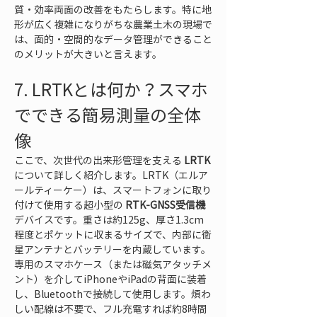
質・効率両面の改善をもたらします。特に地
形が広く複雑になりがちな農業土木の現場で
は、面的・空間的なデータ管理ができること
のメリットが大きいと言えます。
7. LRTKとは何か？スマホ
でできる簡易測量の全体
像
ここで、次世代の出来形管理を支える 
LRTK
について詳しく紹介します。LRTK（エルア
ールティーケー）は、スマートフォンに取り
付けて使用する超小型の 
RTK-GNSS受信機
デバイスです。重さは約125g、厚さ1.3cm
程度とポケットに収まるサイズで、内部に衛
星アンテナとバッテリーを内蔵しています。
専用のスマホケース（または磁気アタッチメ
ント）を介してiPhoneやiPadの背面に装着
し、Bluetoothで接続して使用します。煩わ
しい配線は不要で、フル充電すれば約8時間