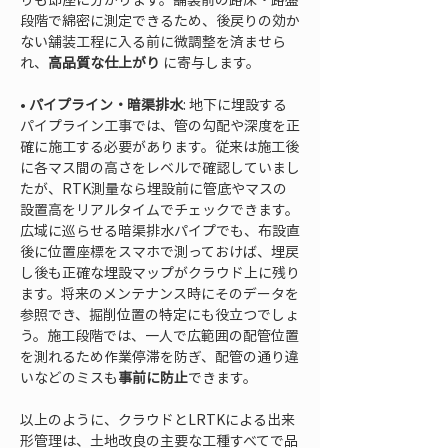
段階で綿密に測定できるため、後戻りの効か
ない舗装工程に入る前に微調整を済ませら
れ、
高品質な仕上がり
• 
パイプライン・暗渠排水
: 地下に埋設する
パイプライン工事では、管の勾配や深度を正
確に施工する必要があります。従来は施工後
に各マス間の高さをレベルで確認していまし
たが、RTK測量なら埋設前に管底やマスの
設置高をリアルタイムでチェックできます。
広域に巡らせる暗渠排水パイプでも、布設直
後に位置座標をスマホで測っておけば、埋戻
し後も正確な埋設マップがクラウド上に残り
ます。将来のメンテナンス時にそのデータを
参照でき、掘削位置の特定にも役立つでしょ
う。施工段階では、一人で広範囲の配管位置
を測れるため作業停滞を防ぎ、配管の通り違
いなどのミスも
事前に防止
できます。
以上のように、クラウドとLRTKによる出来
形管理は、土地改良の主要な工種すべてで品