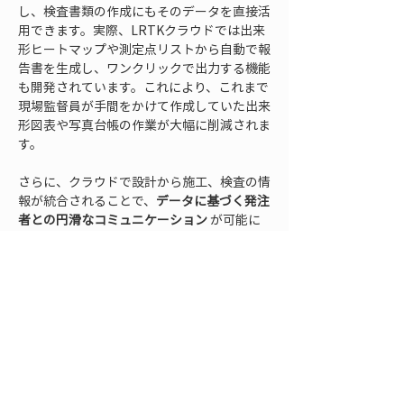
し、検査書類の作成にもそのデータを直接活
用できます。実際、LRTKクラウドでは出来
形ヒートマップや測定点リストから自動で報
告書を生成し、ワンクリックで出力する機能
も開発されています。これにより、これまで
現場監督員が手間をかけて作成していた出来
形図表や写真台帳の作業が大幅に削減されま
す。
さらに、クラウドで設計から施工、検査の情
報が統合されることで、
データに基づく発注
者との円滑なコミュニケーション
 が可能に
なります。紙の帳票では伝わりづらかった細
部も3Dデータなら共有しやすく、出来形に
関する認識のズレを減らせます。結果的に
「どこをどう直すべきか」「この仕上がりで
基準を満たすか」といった合意形成がスピー
ディーになり、工期短縮や無駄なやり直し防
止につながります。クラウド出来形管理は、
現場と事務所、施工者と発注者をデータでシ
ームレスにつなぎ、
プロジェクト全体の生産