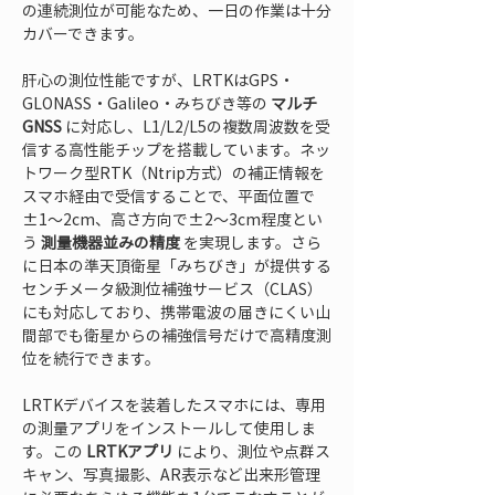
の連続測位が可能なため、一日の作業は十分
カバーできます。
肝心の測位性能ですが、LRTKはGPS・
GLONASS・Galileo・みちびき等の 
マルチ
GNSS
 に対応し、L1/L2/L5の複数周波数を受
信する高性能チップを搭載しています。ネッ
トワーク型RTK（Ntrip方式）の補正情報を
スマホ経由で受信することで、平面位置で
±1～2cm、高さ方向で±2～3cm程度とい
う 
測量機器並みの精度
 を実現します。さら
に日本の準天頂衛星「みちびき」が提供する
センチメータ級測位補強サービス（CLAS）
にも対応しており、携帯電波の届きにくい山
間部でも衛星からの補強信号だけで高精度測
位を続行できます。
LRTKデバイスを装着したスマホには、専用
の測量アプリをインストールして使用しま
す。この 
LRTKアプリ
 により、測位や点群ス
キャン、写真撮影、AR表示など出来形管理