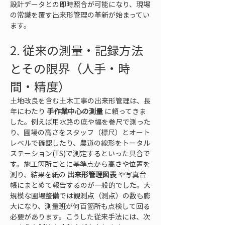
設計データとの即時照合が可能になり、現場
の常識を覆す出来形管理の革新が始まってい
ます。
2. 従来の測量・記録方法
とその限界（人手・時
間・精度）
土地改良を含む土木工事の出来形管理は、長
年にわたり 
手作業中心の測量
 に頼ってきま
した。例えば用水路の底や幅を巻尺で測った
り、圃場の高さをスタッフ（標尺）とオート
レベルで確認したり、農道の線形をトータル
ステーション(TS)で測定するといった具合で
す。施工箇所ごとに基準点から高さや位置を
測り、結果を紙の 
出来形管理図表
 や写真台
帳にまとめて報告するのが一般的でした。大
規模な圃場整備では観測点（測点）の数も膨
大になり、測量班が何百箇所も点検して回る
必要があります。こうした従来手法には、次