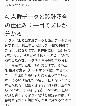
なメリットです。
4. 点群データと設計照合
の仕組み：一目でズレが
分かる
クラウド上で出来形データと設計データを照
合すれば、施工の出来ばえを 
一目で判別
 で
きるようになります。具体的には、設計時の
3次元モデルや所定の形状データと、現場で
取得した点群データや測量座標を重ね合わ
せ、両者の誤差を自動計算します。その差
を 
色分け表示（ヒートマップ化）
 すること
で、どの箇所が設計より高く盛られている
か、あるいは掘削が不足して低くなっている
かを視覚的に把握できます。例えば、基準か
ら+5cm以上高い部分を赤、-5cm以上低い
部分を青とするように閾値を設定すれば、許
容範囲を外れた場所がひと目で分かるわけで
す。