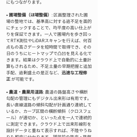
• 
圃場整備（ほ場整備）
: 区画整理された圃
場の整地では、基準高に対する過不足を面的
にチェックすることで、均平度の高い仕上が
りを保証できます。一人で圃場内を歩き回っ
てRTK測位やLiDARスキャンを行えば、何百
点もの高さデータを短時間で取得でき、その
日のうちにヒートマップで凸凹を見える化で
きます。結果はクラウド上で自動的に土量計
算もされるため、不足土量の早期把握と追加
手配、過剰盛土の是正など、
迅速な工程修
正
• 
農道・農業用道路
: 農道の路盤高さや横断
勾配の管理にもデジタル出来形は有用です。
長い直線道路の傾斜勾配が計画通り連続して
いるか、カーブ区間の横断傾斜（クロスフェ
ール）が適切か、といった点を一人で連続的
に測定できます。クラウド上で出来形線形を
設計データと重ねて表示すれば、不陸やうね
りも即座に分かります。舗装前の路床・路盤