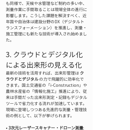
も同様で、天候や水管理など制約の多い中、
測量作業に手間取ることは現場全体の進行に
影響します。こうした課題を解決すべく、近
年国や自治体は建設分野のDX（デジタルト
ランスフォーメーション）を推進し、測量・
施工管理にも新たな技術が導入され始めまし
た。
3. クラウドとデジタル化
による出来形の見える化
最新の技術を活用すれば、出来形管理は 
ク
ラウドとデジタル
 の力で飛躍的に効率化で
きます。国土交通省の「i-Construction」や
農林水産省の「情報化施工」推進により、従
来は手間だった出来形測定・記録もデジタル
ツールで省力化する流れが加速しています。
現場に登場しつつある先進的な測量・管理技
術の例として、以下が挙げられます。
• 
3次元レーザースキャナー・ドローン測量
: 