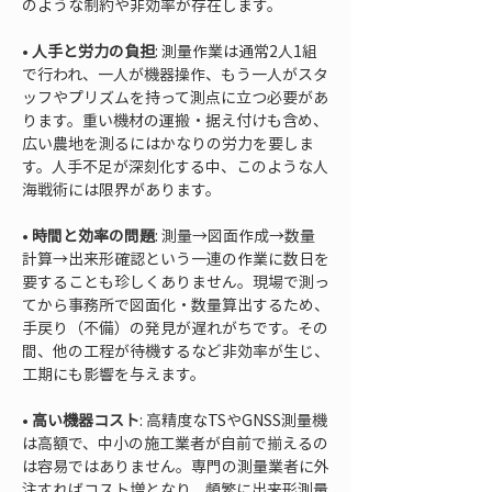
のような制約や非効率が存在します。
• 
人手と労力の負担
: 測量作業は通常2人1組
で行われ、一人が機器操作、もう一人がスタ
ッフやプリズムを持って測点に立つ必要があ
ります。重い機材の運搬・据え付けも含め、
広い農地を測るにはかなりの労力を要しま
す。人手不足が深刻化する中、このような人
• 
時間と効率の問題
: 測量→図面作成→数量
計算→出来形確認という一連の作業に数日を
要することも珍しくありません。現場で測っ
てから事務所で図面化・数量算出するため、
手戻り（不備）の発見が遅れがちです。その
間、他の工程が待機するなど非効率が生じ、
• 
高い機器コスト
: 高精度なTSやGNSS測量機
は高額で、中小の施工業者が自前で揃えるの
は容易ではありません。専門の測量業者に外
注すればコスト増となり、頻繁に出来形測量