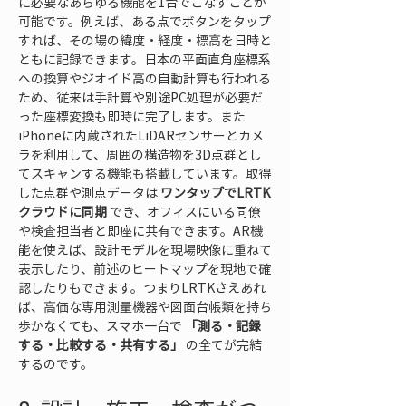
に必要なあらゆる機能を1台でこなすことが
可能です。例えば、ある点でボタンをタップ
すれば、その場の緯度・経度・標高を日時と
ともに記録できます。日本の平面直角座標系
への換算やジオイド高の自動計算も行われる
ため、従来は手計算や別途PC処理が必要だ
った座標変換も即時に完了します。また
iPhoneに内蔵されたLiDARセンサーとカメ
ラを利用して、周囲の構造物を3D点群とし
てスキャンする機能も搭載しています。取得
した点群や測点データは 
ワンタップでLRTK
クラウドに同期
 でき、オフィスにいる同僚
や検査担当者と即座に共有できます。AR機
能を使えば、設計モデルを現場映像に重ねて
表示したり、前述のヒートマップを現地で確
認したりもできます。つまりLRTKさえあれ
ば、高価な専用測量機器や図面台帳類を持ち
歩かなくても、スマホ一台で 
「測る・記録
する・比較する・共有する」
 の全てが完結
するのです。