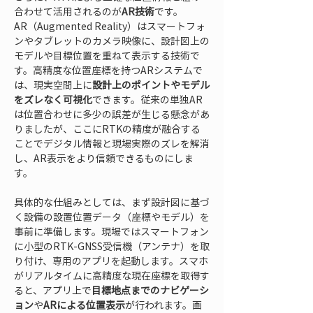
合わせて活用されるのが
AR技術
です。
AR（Augmented Reality）はスマートフォ
ンやタブレットのカメラ映像に、設計図上の
モデルや目標位置を重ねて表示する技術で
す。高精度な位置座標を持つARシステムで
は、現実空間上に
設計上のポイントやモデル
をズレなく可視化
できます。従来の単独AR
は位置合わせに多少の誤差が生じる懸念があ
りましたが、ここにRTKの精度が融合する
ことでデジタル情報と現場実際のズレを解消
し、AR表示をより信頼できるものにしま
す。
具体的な仕組みとしては、まず設計図に基づ
く設備の設置位置データ（座標やモデル）を
事前に準備します。現場ではスマートフォン
に小型のRTK-GNSS受信機（アンテナ）を取
り付け、専用のアプリを起動します。スマホ
がリアルタイムに高精度な現在座標を取得す
ると、アプリ上で
目標地点までのナビゲーシ
ョン
や
ARによる位置表示
が行われます。画