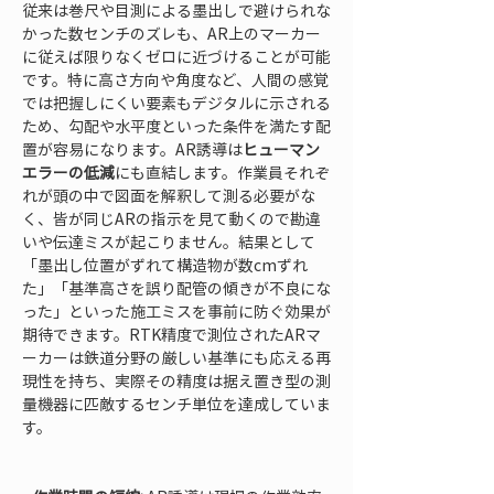
従来は巻尺や目測による墨出しで避けられな
かった数センチのズレも、AR上のマーカー
に従えば限りなくゼロに近づけることが可能
です。特に高さ方向や角度など、人間の感覚
では把握しにくい要素もデジタルに示される
ため、勾配や水平度といった条件を満たす配
置が容易になります。AR誘導は
ヒューマン
エラーの低減
にも直結します。作業員それぞ
れが頭の中で図面を解釈して測る必要がな
く、皆が同じARの指示を見て動くので勘違
いや伝達ミスが起こりません。結果として
「墨出し位置がずれて構造物が数cmずれ
た」「基準高さを誤り配管の傾きが不良にな
った」といった施工ミスを事前に防ぐ効果が
期待できます。RTK精度で測位されたARマ
ーカーは鉄道分野の厳しい基準にも応える再
現性を持ち、実際その精度は据え置き型の測
量機器に匹敵するセンチ単位を達成していま
す。
