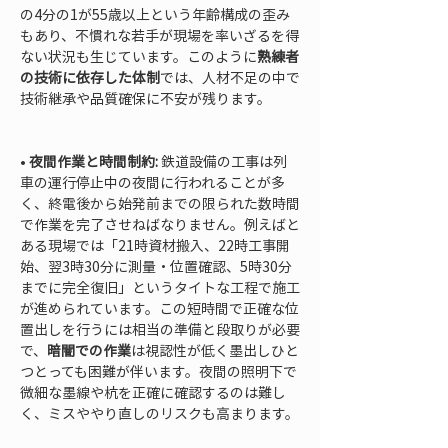
の4分の1が55歳以上という年齢構成の歪み
もあり、不慣れな若手が現場を率いざるを得
ない状況も生じています。このように
熟練者
の技術に依存した体制
では、人材不足の中で
技術継承や品質確保に不安が残ります。

• 
夜間作業と時間制約:
 鉄道設備の工事は列
車の運行停止中の夜間に行われることが多
く、終電後から始発前までの限られた数時間
で作業を完了させねばなりません。例えばと
ある現場では「21時資材搬入、22時工事開
始、翌3時30分に測量・位置確認、5時30分
までに完全復旧」というタイトな工程で施工
が進められています。この短時間で正確な位
置出しを行うには相当の準備と段取りが必要
で、
暗闇での作業
は視認性が低く墨出しひと
つとっても困難が伴います。夜間の照明下で
微細な墨線や杭を正確に確認するのは難し
く、ミスややり直しのリスクも高まります。
