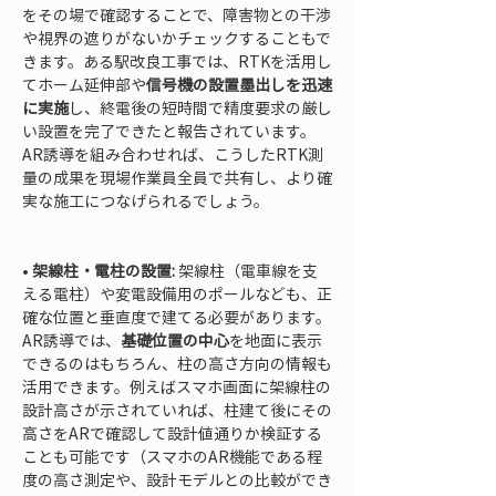
をその場で確認することで、障害物との干渉
や視界の遮りがないかチェックすることもで
きます。ある駅改良工事では、RTKを活用し
てホーム延伸部や
信号機の設置墨出しを迅速
に実施
し、終電後の短時間で精度要求の厳し
い設置を完了できたと報告されています。
AR誘導を組み合わせれば、こうしたRTK測
量の成果を現場作業員全員で共有し、より確
実な施工につなげられるでしょう。

• 
架線柱・電柱の設置:
 架線柱（電車線を支
える電柱）や変電設備用のポールなども、正
確な位置と垂直度で建てる必要があります。
AR誘導では、
基礎位置の中心
を地面に表示
できるのはもちろん、柱の高さ方向の情報も
活用できます。例えばスマホ画面に架線柱の
設計高さが示されていれば、柱建て後にその
高さをARで確認して設計値通りか検証する
ことも可能です（スマホのAR機能である程
度の高さ測定や、設計モデルとの比較ができ