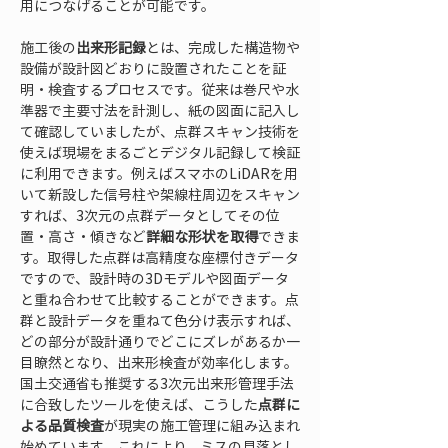
用につなげることが可能です。
施工後の
出来形記録
とは、完成した構造物や
設備が設計図どおりに設置されたことを証
明・検査するプロセスです。従来は巻尺や水
準器で主要寸法を計測し、紙の図面に記入し
て確認していましたが、点群スキャン技術を
使えば現場をまるごとデジタル記録して検証
に利用できます。例えばスマホのLiDARを用
いて新設した信号柱や架線柱周辺をスキャン
すれば、3次元の点群データとしてその位
置・高さ・傾きなど
詳細な形状を取得
できま
す。取得した点群は高精度な座標付きデータ
ですので、設計時の3Dモデルや図面データ
と重ね合わせて比較することができます。点
群と設計データを重ねて色分け表示すれば、
どの部分が設計通りでどこにズレがあるか一
目瞭然となり、出来形検査が効率化します。
国土交通省も推奨する3次元出来形管理手法
に合致したツールを使えば、こうした
点群に
よる品質検査
が現実の施工管理に組み込まれ
始めています。これにより、ミスの見落とし