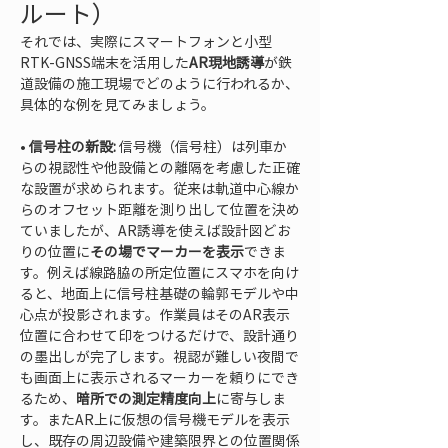
ルート）
それでは、実際にスマートフォンと小型
RTK-GNSS端末を活用した
AR現地誘導
が鉄
道設備の施工現場でどのように行われるか、
具体的な例を見てみましょう。
• 
信号柱の新設:
 信号機（信号柱）は列車か
らの視認性や他設備との離隔を考慮した正確
な設置が求められます。従来は軌道中心線か
らのオフセット距離を測り出して位置を決め
ていましたが、AR誘導を使えば設計図どお
りの位置に
その場でマーカーを表示
できま
す。例えば線路脇の所定位置にスマホを向け
ると、地面上に信号柱基礎の輪郭モデルや中
心点が投影されます。作業員はそのAR表示
位置に合わせて印をつけるだけで、設計通り
の墨出しが完了します。視認が難しい夜間で
も画面上に表示されるマーカーを頼りにでき
るため、
暗所での測定精度向上
に寄与しま
す。またAR上に仮想の信号機モデルを表示
し、既存の周辺設備や建築限界との位置関係