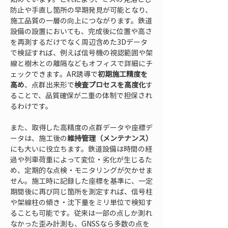
防止や手直し箇所の早期発見が可能となり、
施工品質の一層の向上につながります。鉄道
設備の設置においても、完成後に位置や高さ
を再測するだけでなく周辺含めた3Dデータ
で検証すれば、例えば信号機の視認範囲や架
線と樹木との離隔などもオフィスで詳細にチ
ェックできます。AR誘導で
初期施工精度を
高め
、点群出来形で
検査プロセスを高度化
す
ることで、品質確保が二重の体制で担保され
るわけです。
また、取得した高精度の点群データや座標デ
ータは、施工後の
維持管理（メンテナンス）
にも大いに役立ちます。鉄道設備は時間の経
過や列車荷重によって変位・劣化が生じるた
め、定期的な点検・モニタリングが欠かせま
せん。施工時に記録した座標を基準に、一定
期間後に再び同じ箇所を測定すれば、信号柱
や架線柱の傾き・沈下量をミリ単位で検知す
ることも可能です。従来は一部の点しか測れ
なかった歪み計測も、GNSSなら多数の点を