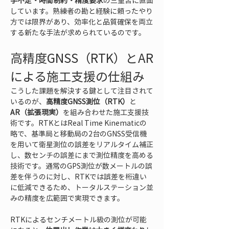
手不足・時間制約・精度要求
の三重苦に直面
しています。熟練者の勘と経験に頼ったやり
方では限界があり、効率化と品質確保を両立
する新たな手法が求められているのです。
高精度GNSS（RTK）とAR
による施工支援の仕組み
こうした課題を解決する鍵として注目されて
いるのが、
高精度GNSS測位（RTK）
と
AR（拡張現実）
を組み合わせた施工支援技
術です。RTKとはReal Time Kinematicの
略で、基準局と移動局の2台のGNSS受信機
を用いて衛星測位の誤差をリアルタイム補正
し、数センチの誤差にまで測位精度を高める
技術です。通常のGPS測位が数メートルの誤
差を伴うのに対し、RTKでは誤差を桁違い
に低減できるため、トータルステーション並
みの精度を広範囲で実現できます。
RTKによるセンチメートル級の測位が可能