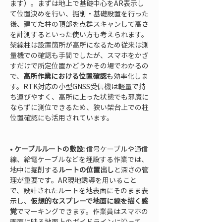
ます）。まずは地上で基礎中心をAR表示し
て位置決めを行い、掘削・基礎設置を行った
後、建てた柱の頂部を点群スキャンして高さ
を計測するといった使い方も考えられます。
架線柱は設置箇所が高所になるため従来は測
量機での確認も手間でしたが、スマホをかざ
すだけで所定位置かどうかその場でわかるの
で、
高所作業における位置確認
も効率化しま
す。RTK対応の小型GNSS受信機は軽量で持
ち運びやすく、高所に上った状態でも邪魔に
ならずに測位できるため、狭い架台上での柱
位置確認にも活用されています。

• 
ケーブルルートの敷設:
 信号ケーブルや通信
線、給電ケーブルなどを埋設する作業では、
地中に掘削する
ルートの位置出し
と深さの管
理が重要です。AR現地誘導を用いること
で、設計されたルートを地表面にそのまま表
示し、
仮想的なスプレーで地面に線を描く感
覚
でマーキングできます。作業員はスマホの
画面に映る地面上のガイドラインに沿って、