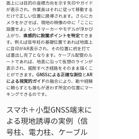
面上には目的の座標方向を示す矢印やガイド
が表示され、作業員はそれに従って移動する
だけで正しい位置に誘導されます。さらにカ
メラをかざせば、現地の映像の中に「ここに
設置せよ」というマーカーやモデルが浮かび
上がり、
直感的に設置ポイントを特定
できま
す。例えば信号柱の基礎位置であれば地面上
に目印がAR表示され、その位置に杭を打て
ば墨出し完了となります。ケーブル配管のル
ートであれば、地表に沿って仮想のラインが
表示され、掘削すべき経路をそのまま描くこ
とができます。
GNSSによる正確な測位
と
AR
による視覚的ガイド
の融合により、勘や経験
に頼らずとも誰もが迷わず所定の位置にマー
キングできるのです。
スマホ＋小型GNSS端末に
よる現地誘導の実例（信
号柱、電力柱、ケーブル