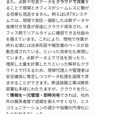
また、点群や写真データを
クラウドで共有
す
ることで現場とオフィスがシームレスに繋が
る効果も見逃せません。例えばLRTKシステ
ムでは、現場で測位・撮影した点群データや
座標付き写真が即座にクラウド保存され、オ
フィス側でリアルタイムに確認できる仕組み
を備えています。これにより、現地で作業が
終わる頃には出来形図や報告書のベースが自
動生成されている、といった効率化も実現し
ています。点群データ上で寸法を測ったり、
埋戻し土量を計算したりといった解析もクラ
ウド上で行えるため、現場代理人や管理者は
安全確保に専念しつつデータ処理を遠隔で済
ませることができます。鉄道設備工事は関係
部署も多岐にわたりますが、クラウドを介し
て
情報を一元管理・即時共有
できれば、社内
外の関係者間で認識を揃えやすくなり、ミス
コミュニケーションの減少や協働の円滑化に
もつながるでしょう。
LRTKが実現するスマホ