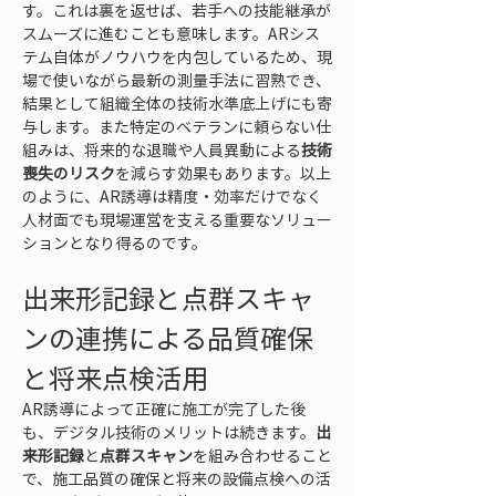
す。これは裏を返せば、若手への技能継承が
スムーズに進むことも意味します。ARシス
テム自体がノウハウを内包しているため、現
場で使いながら最新の測量手法に習熟でき、
結果として組織全体の技術水準底上げにも寄
与します。また特定のベテランに頼らない仕
組みは、将来的な退職や人員異動による
技術
喪失のリスク
を減らす効果もあります。以上
のように、AR誘導は精度・効率だけでなく
人材面でも現場運営を支える重要なソリュー
ションとなり得るのです。
出来形記録と点群スキャ
ンの連携による品質確保
と将来点検活用
AR誘導によって正確に施工が完了した後
も、デジタル技術のメリットは続きます。
出
来形記録
と
点群スキャン
を組み合わせること
で、施工品質の確保と将来の設備点検への活