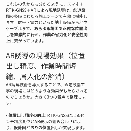
これらの例からも分かるように、スマホ＋
RTK-GNSS＋ARによる現地誘導は、鉄道設
備の多岐にわたる施工シーンで有効に機能し
ます。信号・電力といった地上設備から地中
ケーブルまで、
あらゆる場面で正確な位置出
しを直感的に行え、作業の省力化と安全性向
上
に繋がっています。
AR誘導の現場効果（位置
出し精度、作業時間短
縮、属人化の解消）
AR誘導技術を導入することで、鉄道設備工
事の現場にはどのような効果がもたらされる
のでしょうか。大きく3つの観点で整理しま
す。
• 
位置出し精度の向上:
 RTK-GNSSによるセ
ンチ精度測位とAR表示の組み合わせによ
り、
設計図どおりの位置出し
が実現します。