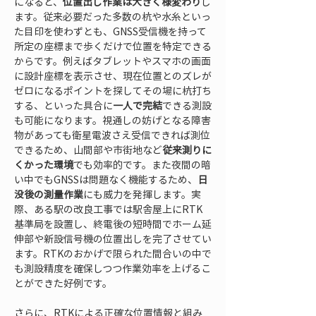
になると、
位置出し作業は大きく様変わり
し
ます。従来必要だった多数の杭や水糸といっ
た目印を使わずとも、GNSS受信機を持って
所定の座標まで歩くだけで位置を特定できる
からです。例えばタブレットやスマホの画面
に設計座標を表示させ、現在位置とのズレが
ゼロになるポイントを探してその場に杭打ち
する、といった具合に
一人で完結
できる測設
も可能になります。視通しの妨げとなる障害
物があっても衛星電波さえ受信できれば測位
できるため、山間部や市街地など
従来測りに
くかった環境
でも効率的です。また夜間の暗
い中でもGNSSは問題なく機能するため、
日
没後の測量作業
にも威力を発揮します。実
際、ある駅の改良工事では駅舎屋上にRTK
基準局を設置し、終電後の短時間でホーム延
伸部や新設信号機の位置出しを完了させてい
ます。RTKのおかげで限られた間合いの中で
も測設精度を確保しつつ作業効率を上げるこ
とができた好例です。
さらに、RTKによる正確な位置情報と組み