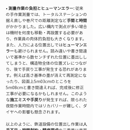
• 
測量作業の負担とヒューマンエラー:
 従来
の手作業測量では、トータルステーションの
据え直しや巻尺での距離測定など
手間と時間
がかかりました。広い構内で測点が多い場合
は機材を何度も移動・再設置する必要があ
り、作業員の肉体的負担も大きくなります。
また、人力による位置出しでは
ヒューマンエ
ラー
も避けられません。読み違いや書き間違
いで基準から数センチずれた位置に墨出しし
てしまうと、構造物全体の位置ズレにつなが
り、後で手戻り工事が発生する恐れがありま
す。例えば高さ基準の墨が消えて再測定にな
ったり、図面上5m03cmのところを
5m08cmと書き間違えれば、完成後に修正
工事が必要になるかもしれません。このよう
な
施工ミスや手戻り
が発生すれば、限られた
夜間作業時間内ではリカバリーが難しく、ダ
イヤへの影響も懸念されます。
以上のように、鉄道設備の位置出し作業は
人