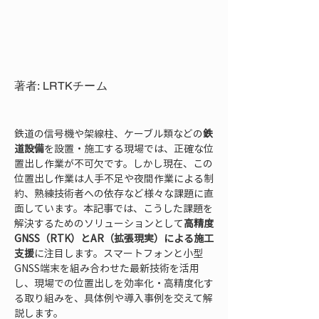
著者: LRTKチーム
鉄道の信号機や架線柱、ケーブル類などの
鉄
道設備
を設置・施工する現場では、正確な位
置出し作業が不可欠です。しかし現在、この
位置出し作業は人手不足や夜間作業による制
約、熟練技術者への依存など様々な課題に直
面しています。本記事では、こうした課題を
解決するためのソリューションとして
高精度
GNSS（RTK）とAR（拡張現実）による施工
支援
に注目します。スマートフォンと小型
GNSS端末を組み合わせた最新技術を活用
し、現場での位置出しを効率化・高精度化す
る取り組みを、具体例や導入事例を交えて解
説します。