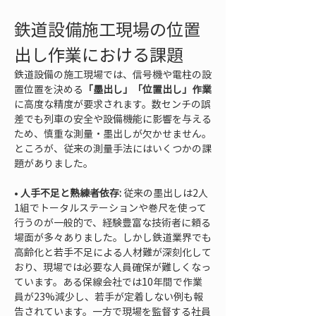
鉄道設備施工現場の位置
出し作業における課題
鉄道設備の施工現場では、信号機や電柱の設
置位置を決める
「墨出し」「位置出し」作業
に高度な精度が要求されます。数センチの誤
差でも列車の安全や設備機能に影響を与える
ため、慎重な測量・墨出しが欠かせません。
ところが、従来の測量手法にはいくつかの課
題がありました。
• 
人手不足と熟練者依存:
 従来の墨出しは2人
1組でトータルステーションや巻尺を使って
行うのが一般的で、経験豊富な技術者に頼る
場面が多々ありました。しかし鉄道業界でも
高齢化と若手不足による人材難が深刻化して
おり、現場では必要な人員確保が難しくなっ
ています。ある保線会社では10年間で作業
員が23%減少し、若手が定着しない例も報
告されています。一方で現場を監督する社員