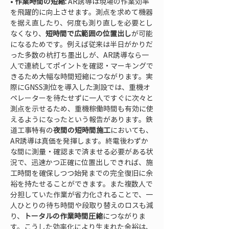
• 
作業時間の短縮:
 AR誘導は現場の作業効率
を飛躍的に向上させます。測点を求めて機器
を据え直したり、何度も測り直しを必要とし
なくなり、
短時間で広範囲の位置出し
が可能
になるためです。例えば従来は半日がかりだ
った多数の杭打ち墨出しが、AR誘導なら一
人で連続してポイントを確認・マーキングで
きるため大幅な時間短縮につながります。実
際にGNSS測位を導入した測設では、重機オ
ペレーターを待たせずに一人ですぐに次々と
測点を示せるため、重機稼働時間も有効に使
えるようになったという報告があります。鉄
道工事特有の
夜間の短時間施工
においても、
AR誘導は真価を発揮します。終電後わずか
な間に測量・確認まで済ませる必要がある状
況で、迅速かつ正確に位置出しできれば、施
工時間を確保しつつ始発までの完全復旧に余
裕を持たせることができます。また複数人で
分担していた作業が省力化されることで、一
人ひとりの待ち時間や段取り替えのロスも減
り、
トータルの作業時間圧縮
につながりま
す。こうした効率化により生まれた余裕は、