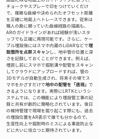
チョークやスプレーで印をつけていくだけ
で、複雑な曲線や決められたオフセット距離
を正確に地面上へトレースできます。従来は
職人の勘に頼っていた曲線経路の描画も、
ARのガイドラインがあれば経験が浅いスタ
ッフでも正確に再現可能です。さらに、ケー
ブル埋設後にはスマホ内蔵のLiDARなどで
埋
設箇所を点群スキャン
し、地中管の位置と深
さを記録しておくことができます。例えば、
埋戻し前にスマホで掘削溝や配管をスキャン
してクラウドにアップロードすれば、管の
3Dモデルが自動生成され、将来その場でス
マホをかざすだけで
地中の配管を「透視」
で
きるようになります。実際にLRTKというシ
ステムでは、この機能により埋設管工事の記
録と共有が劇的に簡略化されています。後日
の維持管理で現場を掘り起こす際にも、過去
の埋設位置をAR表示で誰でも分かるので、
生産性向上や掘削時のミスによる事故防止な
どに大いに役立つと期待されています。