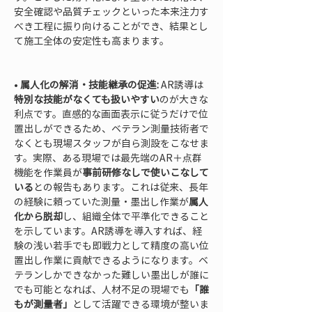
安全確認や品質チェックといった本来注力す
べき工程に振り向けることができ、結果とし
て施工全体の安定性も高まります。

• 
属人化の解消・技能継承の促進:
 AR誘導は
特別な技能がなくても扱いやすい
のが大きな
利点です。直感的な画面表示に従うだけで位
置出しができるため、ベテラン測量技術者で
なくとも現場スタッフが自ら測設をこなせま
す。実際、ある現場では最先端のAR＋点群
機能を作業員が
事前研修なしで使いこなして
いる
との報告もあります。これは従来、長年
の経験に頼っていた測量・墨出し作業が
属人
化から脱却
し、組織全体で平準化できること
を示しています。AR誘導を導入すれば、経
験の浅い若手でも即戦力として精度の高い位
置出し作業に貢献できるようになります。ベ
テランしかできなかった難しい墨出しが誰に
でも可能となれば、人材不足の現場でも
「誰
もが測量者」
として活躍できる環境が整いま