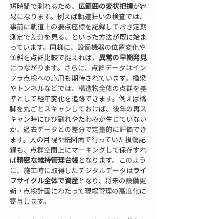
短時間で測れるため、
広範囲の変状把握
が容
易になります。例えば軌道狂いの検査では、
事前に軌道上の要点座標を記録しておき定期
測定で差分を見る、といった方法が既に始ま
っています。同様に、設備機器の位置変化や
傾斜を点群比較で捉えれば、
異常の早期発見
につながります。さらに、点群データはイン
フラ点検への応用も期待されています。橋梁
やトンネルなどでは、構造物全体の点群を基
準として経年変化を追跡できます。例えば橋
脚を丸ごとスキャンしておけば、後年の再ス
キャン時にひび割れやたわみが生じていない
か、過去データとの差分で定量的に評価でき
ます。人の目視や紙図面で行っていた損傷記
録も、点群空間上にマーキングして保存すれ
ば
精密な維持管理台帳
となります。このよう
に、施工時に取得したデジタルデータは
ライ
フサイクル全体で資産
となり、将来の設備更
新・点検計画にわたって現場管理の高度化に
寄与します。