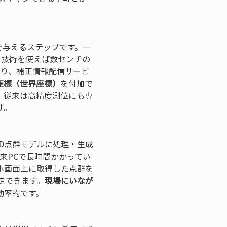
を与えるステップです。一
という技術を使えば数センチの
たり、補正情報配信サービ
座標（世界座標）
を付加で
。従来は高精度測位にも専
。

D点群モデルに処理・生成
来PCで長時間かかってい
ホ画面上に取得した点群を
定できます。
現場にいなが
率的です。
