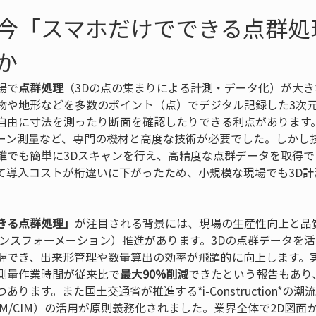
今「スマホだけでできる点群処
か
場で
点群処理
（3Dの点の集まりによる計測・データ化）が大
物や地形などを多数のポイント（点）でデジタル記録した3次
自由に寸法を測ったり断面を確認したりできる利点があります。
ーン測量など、専門の機材と高度な技術が必要でした。しかし
誰でも簡単に3Dスキャンを行え、高精度な点群データを取得
て導入コストが桁違いに下がったため、小規模な現場でも3D計
きる点群処理」
が注目される背景には、現場の生産性向上と品
ランスフォーメーション）推進があります。3Dの点群データを
握でき、出来形管理や数量算出の効率が飛躍的に向上します。
測量作業時間が従来比で
最大90%削減
できたという報告もあり
ります。また国土交通省が推進する*i-Construction*の潮
IM/CIM）の活用が原則義務化されました。業界全体で2D図面