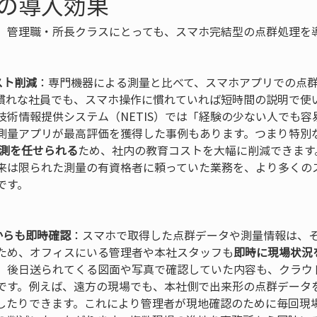
の導入効果
、管理職・所長クラスにとっても、スマホ完結型の点群処理を
スト削減
：専門機器による測量と比べて、スマホアプリでの点
不慣れな社員でも、スマホ操作に慣れていれば短時間の説明で使
技術情報提供システム（NETIS）では「経験の少ない人でも
測量アプリが最高評価を獲得した事例もあります。つまり特別
計測を任せられる
ため、社内の教育コストを大幅に削減できます
来は限られた測量の有資格者に頼っていた業務を、より多くの
す。

からも即時確認
：スマホで取得した点群データや測量情報は、
ため、オフィスにいる管理者や本社スタッフも
即時に現場状況
、後日送られてくる図面や写真で確認していた内容も、クラウ
です。例えば、遠方の現場でも、本社側で出来形の点群データ
したりできます。これにより管理者が現地確認のために毎回現