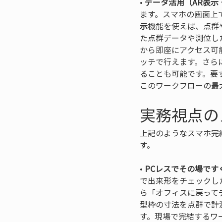
• 
データ活用（AR表
ます。スマホの画面上
示
機能を使えば、点群
た点群データや測位し
から即座にアクセス可
ッチで行えます。さら
ることも可能です。要
このワークフローの最
実務視点の
上記のようなスマホ完
す。
• 
PCレスでその場です
で出来形をチェックし
ら「オフィスに戻って
型枠の寸法を点群で計
す。現場で完結するワ