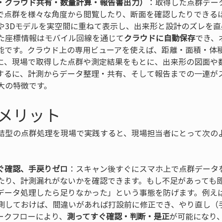
示・クラウド共有・数量計算・報告書出力）
：取得した点群デー
で点群を様々な角度から閲覧したり、断面を確認したりできる
や3Dモデルを実空間に重ねて表示し、出来形と設計のズレを直
た座標情報はモバイル回線を通じて
クラウドに自動保存
でき、
能です。クラウド上の専用ビューアを使えば、距離・面積・体
に、現場で取得した点群や測定結果をもとに、出来形の図面や
するに、計測からデータ整理・共有、そして報告までの一連が
大の特徴です。
メリット
結型の点群処理を現場で実践すると、現場担当者にとって次の
ぐ確認、手戻りゼロ
：スキャン後すぐにスマホ上で点群データ
たり、計測漏れがないかを確認できます。もし不足があっても
データ処理したら足りなかった」という事態を防げます。例え
測しておけば、間違いがあれば打設前に修正でき、やり直し（
ークフローにより、
測ってすぐ確認・判断・是正
が可能になり