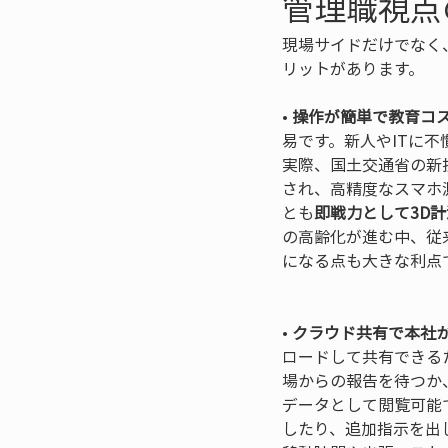
管理職視点
現場サイドだけでなく
リットがあります。
• 
操作が簡単で教育コ
易です。新人やITに
実際、国土交通省の新
され、高精度なスマホ
とも
即戦力として3D
の高齢化が進む中、従
になる点も大きな利点で
• 
クラウド共有で本社
ロードして共有できる
場からの報告を待つか
データとして閲覧可能
したり、追加指示を出