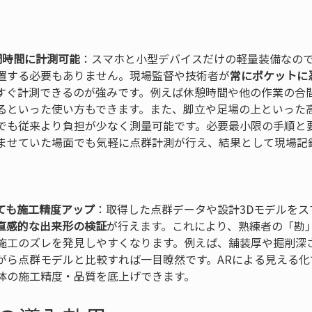
間時間に計測可能
：スマホと小型デバイスだけの軽量装備なの
置する必要もありません。現場監督や技術者が
常にポケットに
すぐ計測できるのが強みです。例えば休憩時間や他の作業の合
るといった使い方もできます。また、脚立や足場の上といった
でも従来より負担が少なく測量可能です。必要最小限の手順と
ませていた場面でも気軽に点群計測が行え、結果として現場記
ても施工精度アップ
：取得した点群データや設計3Dモデルをス
直感的な出来形の検証
が行えます。これにより、熟練者の「勘
施工のズレを発見しやすくなります。例えば、舗装厚や掘削深
がら点群モデルと比較すれば一目瞭然です。ARによる見える化
体の施工精度・品質を底上げできます。