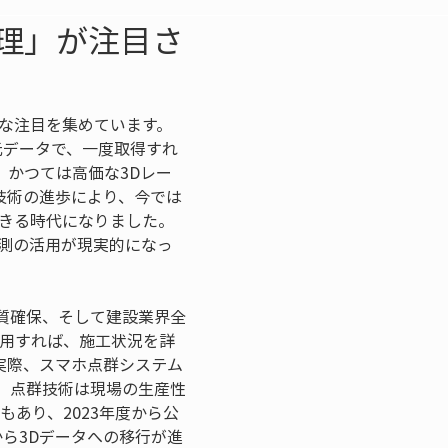
理」が注目さ
きな注目を集めています。
元データで、一度取得すれ
かつては高価な3Dレー
技術の進歩により、今では
できる時代になりました。
測の活用が現実的になっ
質確保、そして建設業界全
活用すれば、施工状況を詳
実際、スマホ点群システム
、点群技術は現場の生産性
流もあり、2023年度から公
から3Dデータへの移行が進