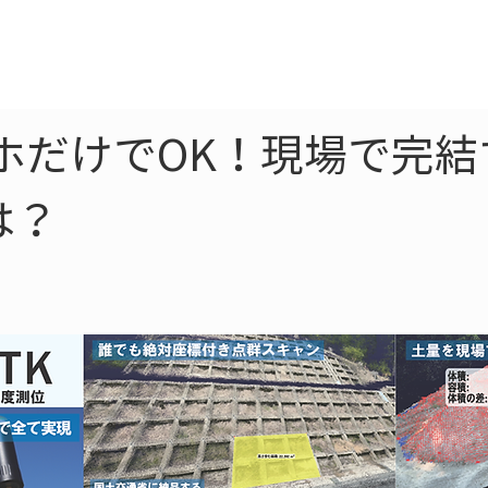
ne
LiDAR
ドローン
360
ソーラー
ホだけでOK！現場で完
は？