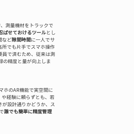
で、測量機材をトラックで
忍ばせておけるツール
とし
間など
隙間時間
に一人でサ
高所でも片手でスマホ操作
要員で済むため、従来は測
録の精度と量が向上しま
マホのAR機能で実空間に
」や経験に頼らずとも、若
さが設計通りかどうか、ス
で
誰でも簡単に精度管理