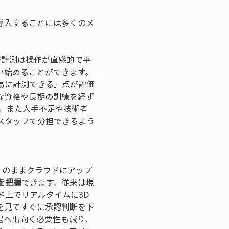
導入することには多くのメ
群計測は操作が直感的で平
い始めることができます。
容易に計測できる」点が評価
な資格や長期の訓練を経ず
。また人手不足や技術者
スタッフで分担できるよう
そのままクラウドにアップ
を把握
できます。従来は現
ド上でリアルタイムに3D
を見てすぐに承認判断を下
場へ出向く必要性も減り、