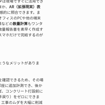
タは現場ですぐに活用でき
ほか、
AR（拡張現実）表
感的に照合できます。ま
オフィスのPCや他の端末
積などの
数量計算
もワンタ
数量報告書を素早く作成す
スマホだけで完結するのが
ようなメリットがありま
を確認できるため、その場
即座に追加計測でき、後か
ば、コンクリート打設前に
手戻り）をゼロにできま
、工事のムダを大幅に削減