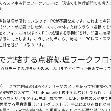
えるスマホ点群のワークフローは、現場でも管理部門でも導入
す。
点群処理が優れているのは、
PCが不要
な点です。これまで点群
門ソフトが必要でしたが、スマホ単体またはクラウド連携でそ
をオフィスに持ち帰ってPCで処理する手間が省け、即座に結果
格段に向上します。こうした利点から、現場で
「PCレス・ス
注目を浴びているのです。
で完結する点群処理ワークフロ
、点群データの取得から処理、活用まですべて行う最新ワーク
ン）
：スマホ内蔵のLiDARセンサーやカメラを使って対象物や
DAR搭載のスマホ（例：iPhoneの上位モデルなど）であれば
の点群をリアルタイム生成可能です。LiDAR非搭載のスマホで
D再現する
写真測量
（フォトグラメトリ）手法により点群化が可
不要で、スマホを手に持って現場を歩くだけで必要な部分を3D