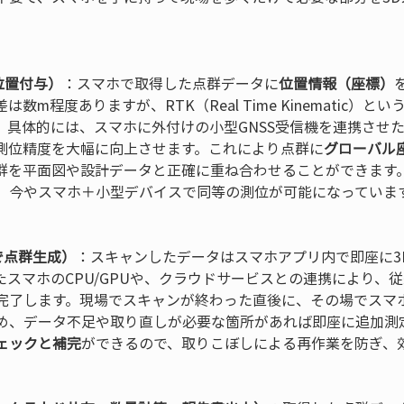
位置付与）
：スマホで取得した点群データに
位置情報（座標）
は数m程度ありますが、RTK（Real Time Kinematic）
。具体的には、スマホに外付けの小型GNSS受信機を連携させ
測位精度を大幅に向上させます。これにより点群に
グローバル
群を平面図や設計データと正確に重ね合わせることができます
、今やスマホ＋小型デバイスで同等の測位が可能になっています
で点群生成）
：スキャンしたデータはスマホアプリ内で即座に3
スマホのCPU/GPUや、クラウドサービスとの連携により、従
完了します。現場でスキャンが終わった直後に、その場でスマ
め、データ不足や取り直しが必要な箇所があれば即座に追加測
ェックと補完
ができるので、取りこぼしによる再作業を防ぎ、効