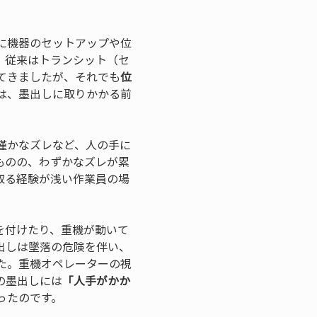
に機器のセットアップや位
。従来はトランシット（セ
てきましたが、それでも
位
は、墨出しに取りかかる前
僅かなズレなど、人の手に
ものの、わずかなズレが累
取る経験が浅い作業員の場
を付けたり、重機が動いて
出しは墜落の危険を伴い、
た。重機オペレーターの視
の墨出しには
「人手がかか
ったのです。