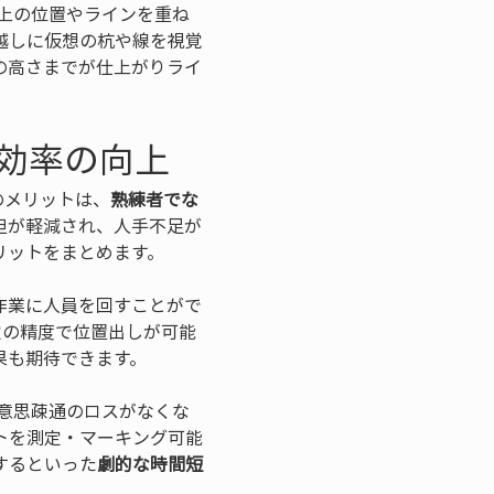
上の位置やラインを重ね
越しに仮想の杭や線を視覚
の高さまでが仕上がりライ
効率の向上
のメリットは、
熟練者でな
担が軽減され、人手不足が
リットをまとめます。
の作業に人員を回すことがで
定の精度で位置出しが可能
や意思疎通のロスがなくな
トを測定・マーキング可能
するといった
劇的な時間短