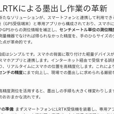
LRTKによる墨出し作業の革新
新たなソリューションが、スマートフォンと連携して利用でき
信機（GPS受信端末）と専用アプリから構成されており、スマホ
やGPSからの測位情報を補正し、
センチメートル単位の測位精
測量機器でなければ得られなかった精度を、手のひらサイズの
た点が革命的です。
本構成はシンプルです。スマホの背面に取り付けた軽量デバイス
スマホアプリと連携します。インターネット経由で受信する誤
より、リアルタイムにスマホの位置を高精度化します。これによ
センチの精度
にまで向上し、現場での墨出しに求められる厳密
高精度測位を活用すると、墨出しの手順も大きく様変わりします
のおおまかな流れです。
タの準備
: まずスマートフォンにLRTK受信機を装着し、専用