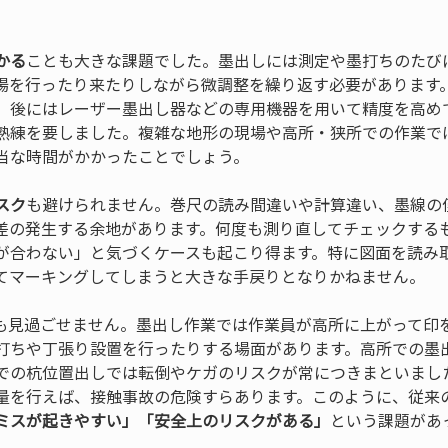
かる
ことも大きな課題でした。墨出しには測定や墨打ちのたび
場を行ったり来たりしながら微調整を繰り返す必要があります
、後にはレーザー墨出し器などの専用機器を用いて精度を高め
熟練を要しました。複雑な地形の現場や高所・狭所での作業で
当な時間がかかったことでしょう。
スク
も避けられません。巻尺の読み間違いや計算違い、墨線の
差の発生する余地があります。何度も測り直してチェックする
が合わない」と気づくケースも起こり得ます。特に図面を読み
てマーキングしてしまうと大きな手戻りとなりかねません。
も見過ごせません。墨出し作業では作業員が高所に上がって印
打ちや丁張り設置を行ったりする場面があります。高所での墨
での杭位置出しでは転倒やケガのリスクが常につきまといまし
量を行えば、接触事故の危険すらあります。このように、従来
ミスが起きやすい」「安全上のリスクがある」
という課題があ