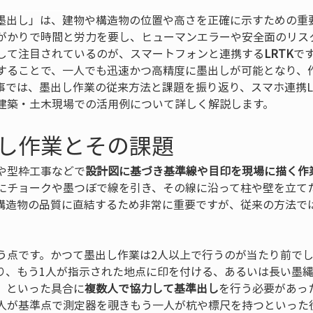
墨出し」は、建物や構造物の位置や高さを正確に示すための重
がかりで時間と労力を要し、ヒューマンエラーや安全面のリス
して注目されているのが、スマートフォンと連携する
LRTK
で
することで、一人でも迅速かつ高精度に墨出しが可能となり、
事では、墨出し作業の従来方法と課題を振り返り、スマホ連携L
建築・土木現場での活用例について詳しく解説します。
し作業とその課題
や型枠工事などで
設計図に基づき基準線や目印を現場に描く作
にチョークや墨つぼで線を引き、その線に沿って柱や壁を立て
構造物の品質に直結するため非常に重要ですが、従来の方法で
う点です。かつて墨出し作業は2人以上で行うのが当たり前でし
り、もう1人が指示された地点に印を付ける、あるいは長い墨
、といった具合に
複数人で協力して基準出し
を行う必要があっ
人が基準点で測定器を覗きもう一人が杭や標尺を持つといった