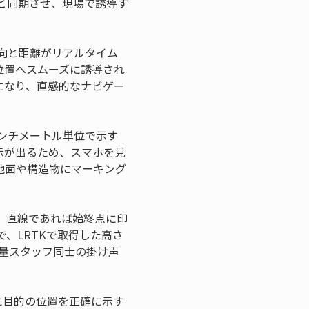
と同期させ、現場で誘導す
方向と距離がリアルタイム
位置へスムーズに誘導され
になり、直感的なナビゲー
センチメートル単位で示す
指示が出るため、スマホを見
地面や構造物にマーキング
す。直線であれば始終点に印
、LRTKで取得した高さ
量スタッフ同士の掛け声
に目的の位置を正確に示す