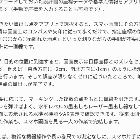
プロードしておいた設計図の座標データや基準点情報をアプリ
 導きたい墨出し点をアプリ上で選択すると、スマホ画面にその
員は画面上のコンパスや矢印に従って歩くだけで、指定座標の
「〇〇から○m離れた地点」といった測りながらの手間が不要
トに一直線
グ
: 目的の位置に到達すると、画面表示は目標座標とのズレを
。例えば「東西方向に+2cm、南北方向に-1cm」のように
を行います。そして誤差が限りなくゼロに近づいたところで、
 必要に応じて、マーキングした複数の点をもとに墨線を引きま
ンを弾けばよく、水平レベルの墨出しもレーザー墨出し器なしで
面に表示される水準器機能やAR表示で確認できます。従来は測
た作業も、スマホ画面を見る一人の作業で完結します。
使えば、複雑な機器操作や長い巻尺での測定なしに、スマホ片手