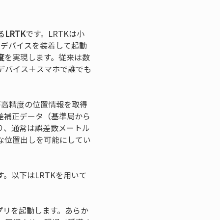
る
LRTK
です。LRTKは小
にデバイスを装着して起動
度
を実現します。従来は数
デバイス＋スマホで誰でも
が高精度の位置情報を取得
差補正データ（基準局から
り、通常は誤差数メートル
な位置出しを可能にしてい
。以下はLRTKを用いて
アプリを起動します。あらか