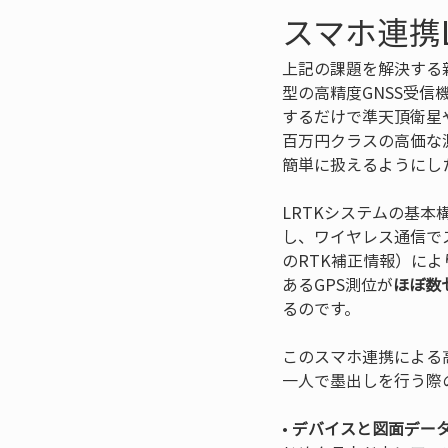
スマホ連携
上記の課題を解決する
型の高精度GNSS受
するだけで準天頂衛星
百万円クラスの高価な
簡単に扱えるようにし
LRTKシステムの基
し、ワイヤレス通信で
のRTK補正情報）に
あるGPS測位が
ほぼ数
るのです。
このスマホ連携による
一人で墨出しを行う際
• 
デバイスと図面デー