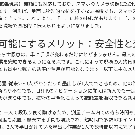
（拡張現実）機能
にも対応しており、スマホのカメラ映像に設計
です。例えば、地面に物理的な杭を打てない場所でも、スマホ
有できます。これにより、「ここに柱の中心があります」「こ
を現場で直感的に伝えられるようになりました。
可能にするメリット：安全性と
もたらす恩恵は、単に手順が変わるだけにとどまりません。最大
業を完結できる
ようになる点です。これによって現場の人的負
ても貴重な戦力の効率的運用が可能となります。以下に主なメ
配置
: 従来2～3人がかりだった墨出しが1人でできるため、他
術者が不在でも、LRTKのナビゲーションに従えば新人でも一
代が進む中でも、技術の平準化によって
技能差を吸収
上
: 一人で段取り良く動けるため、測量チーム内での待ち時間
何度も設置・撤去する手間も削減され、短時間で多数のポイン
は、2人で半日かけていた墨出し作業が1人で数時間以内に完了