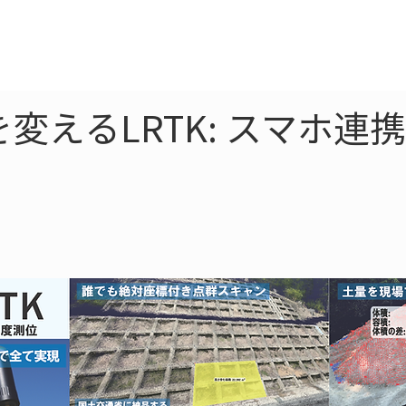
ne
LiDAR
ドローン
360
ソーラー
変えるLRTK: スマホ連