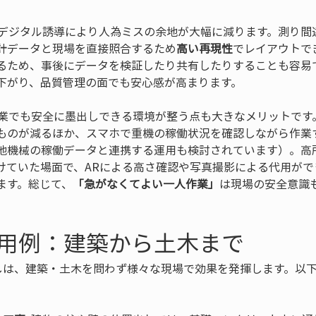
: デジタル誘導により人為ミスの余地が大幅に減ります。測り
計データと現場を直接照合するため
高い再現性
でレイアウトで
るため、事後にデータを検証したり共有したりすることも容易
人作業でも安全に墨出しできる環境が整う点も大きなメリットで
ものが減るほか、スマホで重機の稼働状況を確認しながら作業
他機械の稼働データと連携する運用も検討されています）。高
けていた場面で、ARによる高さ確認や写真撮影による代用がで
ます。総じて、
「急がなくてよい一人作業」
は現場の安全意識
用例：建築から土木まで
出しは、建築・土木を問わず様々な現場で効果を発揮します。以