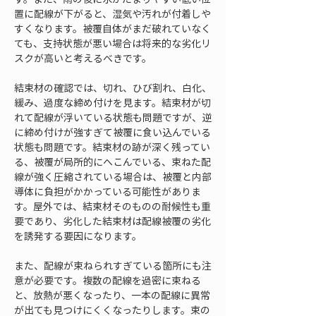
置に配線が下がると、湿気や汚れが付着しや
すくなります。被覆自体がまだ破れていなく
ても、支持状態が悪い場合は将来的な劣化リ
スクが高いと考えるべきです。
結束材の確認では、切れ、ひび割れ、白化、
緩み、過度な締め付けを見ます。結束材が切
れて配線が浮いている状態も問題ですが、逆
に締め付けが強すぎて被覆に食い込んでいる
状態も問題です。結束材の跡が深く残ってい
る、被覆が局所的にへこんでいる、束ねた配
線が強く圧縮されている場合は、被覆と内部
導体に負担がかかっている可能性がありま
す。屋外では、結束材そのものの耐候性も重
要であり、劣化した結束材は配線被覆の劣化
を誘発する要因になります。
また、配線が束ねられすぎている箇所にも注
意が必要です。複数の配線を過密に束ねる
と、放熱が悪くなったり、一本の配線に異常
が出ても見つけにくくなったりします。束の