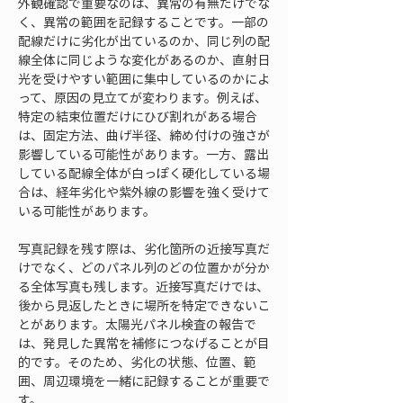
外観確認で重要なのは、異常の有無だけでな
く、異常の範囲を記録することです。一部の
配線だけに劣化が出ているのか、同じ列の配
線全体に同じような変化があるのか、直射日
光を受けやすい範囲に集中しているのかによ
って、原因の見立てが変わります。例えば、
特定の結束位置だけにひび割れがある場合
は、固定方法、曲げ半径、締め付けの強さが
影響している可能性があります。一方、露出
している配線全体が白っぽく硬化している場
合は、経年劣化や紫外線の影響を強く受けて
いる可能性があります。
写真記録を残す際は、劣化箇所の近接写真だ
けでなく、どのパネル列のどの位置かが分か
る全体写真も残します。近接写真だけでは、
後から見返したときに場所を特定できないこ
とがあります。太陽光パネル検査の報告で
は、発見した異常を補修につなげることが目
的です。そのため、劣化の状態、位置、範
囲、周辺環境を一緒に記録することが重要で
す。