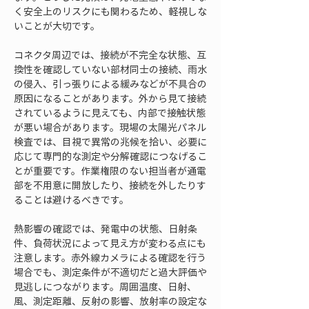
く安全上のリスクにも関わるため、軽視しな
いことが大切です。
コネクタ周辺では、接続が不完全な状態、互
換性を確認していない部材同士の接続、雨水
の侵入、引っ張りによる緩みなどが不具合の
原因になることがあります。外から見て接続
されているように見えても、内部で接触状態
が悪い場合があります。現場の太陽光パネル
検査では、目視で異常の兆候を拾い、必要に
応じて専門的な測定や分解確認につなげるこ
とが重要です。作業権限のない担当者が通電
部を不用意に開放したり、接続を外したりす
ることは避けるべきです。
熱影響の確認では、発電中の状態、日射条
件、負荷状況によって見え方が変わる点にも
注意します。赤外線カメラによる確認を行う
場合でも、測定条件が不適切だと過大評価や
見逃しにつながります。周囲温度、日射、
風、測定距離、反射の影響、放射率の設定な