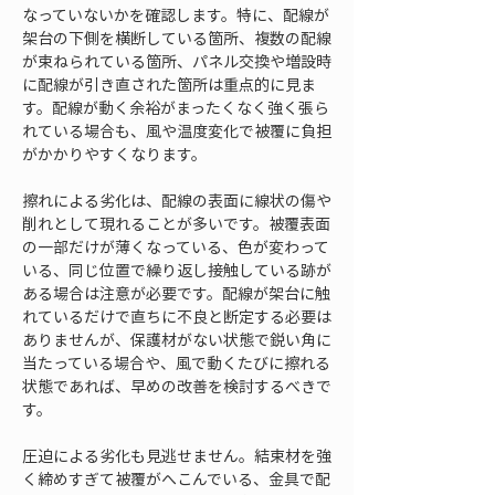
なっていないかを確認します。特に、配線が
架台の下側を横断している箇所、複数の配線
が束ねられている箇所、パネル交換や増設時
に配線が引き直された箇所は重点的に見ま
す。配線が動く余裕がまったくなく強く張ら
れている場合も、風や温度変化で被覆に負担
がかかりやすくなります。
擦れによる劣化は、配線の表面に線状の傷や
削れとして現れることが多いです。被覆表面
の一部だけが薄くなっている、色が変わって
いる、同じ位置で繰り返し接触している跡が
ある場合は注意が必要です。配線が架台に触
れているだけで直ちに不良と断定する必要は
ありませんが、保護材がない状態で鋭い角に
当たっている場合や、風で動くたびに擦れる
状態であれば、早めの改善を検討するべきで
す。
圧迫による劣化も見逃せません。結束材を強
く締めすぎて被覆がへこんでいる、金具で配