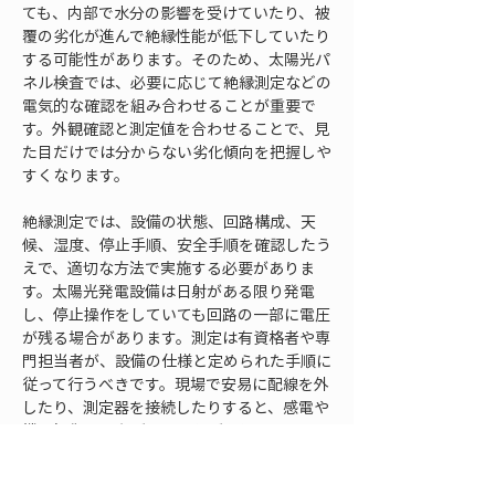
ても、内部で水分の影響を受けていたり、被
覆の劣化が進んで絶縁性能が低下していたり
する可能性があります。そのため、太陽光パ
ネル検査では、必要に応じて絶縁測定などの
電気的な確認を組み合わせることが重要で
す。外観確認と測定値を合わせることで、見
た目だけでは分からない劣化傾向を把握しや
すくなります。
絶縁測定では、設備の状態、回路構成、天
候、湿度、停止手順、安全手順を確認したう
えで、適切な方法で実施する必要がありま
す。太陽光発電設備は日射がある限り発電
し、停止操作をしていても回路の一部に電圧
が残る場合があります。測定は有資格者や専
門担当者が、設備の仕様と定められた手順に
従って行うべきです。現場で安易に配線を外
したり、測定器を接続したりすると、感電や
機器損傷につながるおそれがあります。
測定結果を見る際は、一回の数値だけで判断