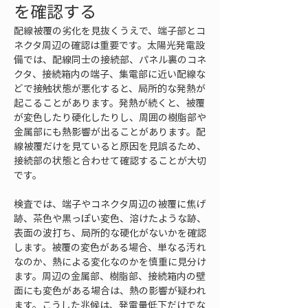
を確認する
配線被覆の劣化を見抜くうえで、端子部とコ
ネクタ周辺の確認は重要です。太陽光発電設
備では、配線同士の接続部、パネル裏のコネ
クタ、接続箱内の端子、集電部に近い配線な
どで接触状態が悪化すると、局所的な発熱が
起こることがあります。発熱が続くと、被覆
が変色したり硬化したりし、周囲の樹脂部や
金属部にも熱影響が出ることがあります。配
線被覆だけを見ていると原因を見誤るため、
接続部の状態と合わせて確認することが大切
です。
検査では、端子やコネクタ周辺の被覆に焦げ
跡、茶色や黒っぽい変色、溶けたような跡、
表面の波打ち、局所的な硬化がないかを確認
します。被覆の変色がある場合、単なる汚れ
なのか、熱による変化なのかを慎重に見分け
ます。周辺の金属部、樹脂部、接続箱内の壁
面にも変色がある場合は、熱の影響が疑われ
ます。こうした兆候は、発電量低下だけでな