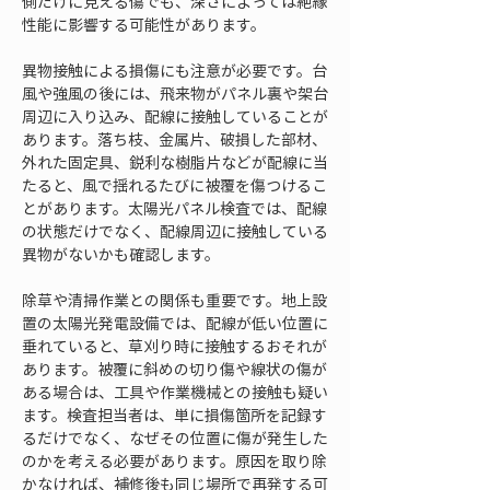
側だけに見える傷でも、深さによっては絶縁
性能に影響する可能性があります。
異物接触による損傷にも注意が必要です。台
風や強風の後には、飛来物がパネル裏や架台
周辺に入り込み、配線に接触していることが
あります。落ち枝、金属片、破損した部材、
外れた固定具、鋭利な樹脂片などが配線に当
たると、風で揺れるたびに被覆を傷つけるこ
とがあります。太陽光パネル検査では、配線
の状態だけでなく、配線周辺に接触している
異物がないかも確認します。
除草や清掃作業との関係も重要です。地上設
置の太陽光発電設備では、配線が低い位置に
垂れていると、草刈り時に接触するおそれが
あります。被覆に斜めの切り傷や線状の傷が
ある場合は、工具や作業機械との接触も疑い
ます。検査担当者は、単に損傷箇所を記録す
るだけでなく、なぜその位置に傷が発生した
のかを考える必要があります。原因を取り除
かなければ、補修後も同じ場所で再発する可