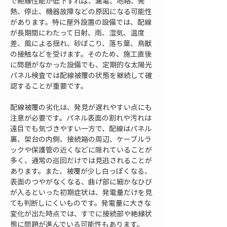
で絶縁性能が低下すれば、漏電、地絡、発
熱、停止、機器故障などの原因になる可能性
があります。特に屋外設置の設備では、配線
が長期間にわたって日射、雨、湿気、温度
差、風による揺れ、砂ぼこり、落ち葉、鳥獣
の接触などを受けます。そのため、施工直後
に問題がなかった設備でも、定期的な太陽光
パネル検査では配線被覆の状態を継続して確
認することが重要です。
配線被覆の劣化は、発見が遅れやすい点にも
注意が必要です。パネル表面の割れや汚れは
遠目でも気づきやすい一方で、配線はパネル
裏、架台の内側、接続箱の周辺、ケーブルラ
ックや保護管の近くなどに隠れていることが
多く、通常の巡回だけでは見逃されることが
あります。また、被覆が少し白っぽくなる、
表面のつやがなくなる、曲げ部に細かなひび
が入るといった初期症状は、発電量だけを見
ても判断しにくいものです。発電量に大きな
変化が出た時点では、すでに接続部や絶縁状
態に問題が進んでいる可能性もあります。