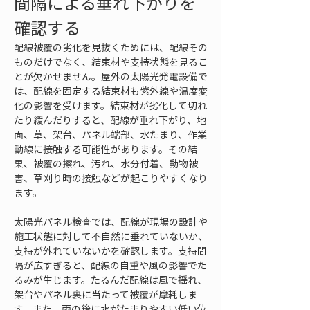
間隔による垂れ下がりを
確認する
配線被覆の劣化を見抜くためには、配線その
ものだけでなく、結束材や支持状態を見るこ
とが欠かせません。屋外の太陽光発電設備で
は、配線を固定する結束材も紫外線や温度変
化の影響を受けます。結束材が劣化して切れ
たり緩んだりすると、配線が垂れ下がり、地
面、草、架台、パネル端部、水たまり、作業
動線に接触する可能性があります。その結
果、被覆の擦れ、汚れ、水分付着、動物被
害、草刈り時の接触などが起こりやすくなり
ます。
太陽光パネル検査では、配線が現場の設計や
施工状態に対して不自然に垂れていないか、
支持が外れていないかを確認します。支持間
隔が広すぎると、配線の自重や風の影響でた
るみが生じます。たるんだ配線は風で揺れ、
架台やパネル裏に当たって被覆が摩耗しま
す。また、雨の後に水がたまりやすい低い位