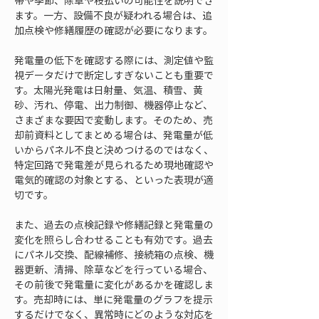
帯や季節、除草や枝払いの可能性を説明でき
ます。一方、設備不良が疑われる場合は、追
加点検や修繕履歴の確認が必要になります。
発電量の低下を確認する際には、測定値や監
視データだけで断定しすぎないことも重要で
す。太陽光発電は日射量、気温、積雪、黄
砂、汚れ、停電、出力制御、機器停止など、
さまざまな要因で変動します。そのため、売
却前資料としてまとめる場合は、発電量が低
いからパネル不良と決めつけるのではなく、
特定回路で発電差が見られるため現地確認や
電気的確認の対象とする、といった表現が適
切です。
また、過去の点検記録や修繕記録と発電量の
変化を照らし合わせることも有効です。過去
にパネル交換、配線補修、接続箱の点検、機
器更新、清掃、除草などを行っている場合、
その前後で発電量に変化があるかを確認しま
す。売却時には、単に発電量のグラフを提示
するだけでなく、異常時にどのような対応を