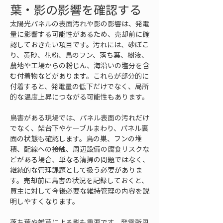
葉・影の影響を確認する
太陽光パネルの表面汚れや影の影響は、発電
量に影響する可能性があるため、売却前に確
認しておきたい項目です。汚れには、砂ぼこ
り、黄砂、花粉、鳥のフン、落ち葉、樹液、
農地や工場からの粉じん、海沿いの塩分を含
む付着物などがあります。これらが部分的に
付着すると、発電量の低下だけでなく、局所
的な温度上昇につながる可能性もあります。
鳥害がある現場では、パネル表面の汚れだけ
でなく、架台下やケーブルまわり、パネル裏
面の状態も確認します。鳥の巣、フンの堆
積、配線への接触、周辺設備の腐食リスクな
どがある場合、単なる清掃の問題ではなく、
継続的な管理課題として扱う必要がありま
す。売却前に鳥害の状況を記録しておくと、
買主に対して今後必要な維持管理の内容を説
明しやすくなります。
落ち葉や雑草による影も重要です。発電所周