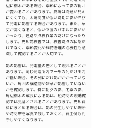
辺に樹木がある場合、季節によって影の範囲
が変わることがあります。夏場は問題が見え
にくくても、太陽高度が低い時期に影が伸び
て発電に影響する場合があります。また、草
丈が高くなると、低い位置のパネルに影がか
かったり、通路や点検作業の妨げになったり
します。売却前検査では、検査時点の状態だ
けでなく、季節変化や維持管理の必要性も意
識して確認することが大切です。
影の影響は、発電量の差として現れることが
あります。同じ発電所内で一部の列だけ出力
が低い場合、その列にだけ影がかかっていな
いか、周囲の構造物や雑草が影響していない
かを確認します。特に朝夕の影、冬季の影、
周辺樹木の成長による影は、短時間の現地確
認では見落とされることがあります。売却資
料にまとめる場合は、影の発生しやすい場所
や時間帯を写真で残しておくと、買主側も判
断しやすくなります。