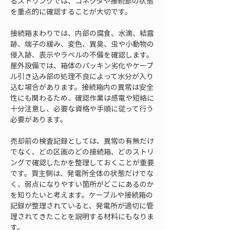
るストリングでは、コネクタや接続部の状態
を重点的に確認することが大切です。
接続箱まわりでは、内部の腐食、水滴、結露
跡、端子の緩み、変色、異臭、虫や小動物の
侵入跡、表示やラベルの不備を確認します。
屋外設備では、箱体のパッキン劣化やケーブ
ル引き込み部の処理不良によって水分が入り
込む場合があります。接続箱内の異常は安全
性にも関わるため、確認作業は感電や短絡に
十分注意し、必要な資格や手順に従って行う
必要があります。
売却前の検査記録としては、異常の有無だけ
でなく、どの区画のどの接続箱、どのストリ
ングで確認したかを整理しておくことが重要
です。買主側は、発電所全体の状態だけでな
く、弱点になりやすい箇所がどこにあるのか
を知りたいと考えます。ケーブルや接続箱の
記録が整理されていると、発電所が適切に管
理されてきたことを説明する材料にもなりま
す。