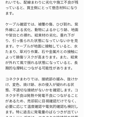
れいでも、配線まわりに劣化や施工不良が残
っていると、買主側にとって懸念材料になり
ます。
ケーブル確認では、被覆の傷、ひび割れ、紫
外線による劣化、動物によるかじり跡、地面
や架台との擦れ、結束材の劣化、垂れ下が
り、引っ張られた状態になっていないかを見
ます。ケーブルが地面に接触していると、水
たまり、草刈り作業、石や金属片との接触に
よって損傷リスクが高まります。また、結束
が外れて風で揺れる状態になっていると、長
期的な摩耗につながる可能性があります。
コネクタまわりでは、接続部の緩み、抜けか
け、変色、焼け跡、水の侵入が疑われる状
態、不適切な接続がないかを確認します。コ
ネクタ不良は発熱や発電不良につながること
があるため、売却前に目視確認だけでなく、
必要に応じて温度確認や電気的確認も検討し
ます。特に過去に発電量のばらつきが出てい