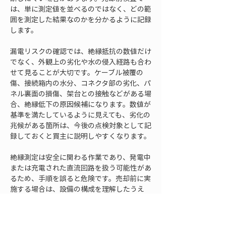
は、単に測定値を並べるのではなく、どの範
囲を測定した結果なのかを分かるように記録
します。
漏電リスクの確認では、絶縁抵抗の数値だけ
でなく、外観上の劣化や水の侵入経路も合わ
せて見ることが大切です。ケーブル被覆の
傷、接続箱内の水分、コネクタ部の劣化、パ
ネル裏面の損傷、架台との接触などがある場
合、絶縁低下の原因候補になります。数値が
基準を満たしているように見えても、劣化の
兆候がある箇所は、今後の点検対象として記
録しておくと買主に説明しやすくなります。
絶縁測定は安全に関わる作業であり、発電中
または充電された直流回路を扱う可能性があ
るため、手順を誤ると危険です。売却前に実
施する場合は、設備の構成を理解したうえ
で、必要な安全措置を取り、適切な測定器と
手順で行う必要があります。実務担当者が自
社で対応する場合でも、作業範囲や責任区分