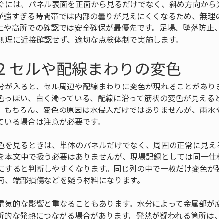
ぐには、パネル表面を正面から見るだけでなく、斜め方向から
が強すぎる時間帯では内部の曇りが見えにくくなるため、無理
上や高所での確認では安全確保が最優先です。足場、墜落防止
無理に近接確認せず、適切な点検体制で実施します。
2 セルや配線まわりの変色
分が入ると、セル周辺や配線まわりに変色が現れることがあり
色っぽい、白く濁っている、配線に沿って筋状の変色が見える
。もちろん、変色の原因は水侵入だけではありませんが、雨水
ている場合は注意が必要です。
色を見るときは、単体のパネルだけでなく、周囲の正常に見え
を本文中で扱う必要はありませんが、現場記録としては同一仕
にすると判断しやすくなります。同じ列の中で一枚だけ変色が
荷、端部損傷などを疑う材料になります。
電気的な影響と重なることもあります。水分によって金属部が
所的な発熱につながる場合があります。発熱が疑われる箇所は