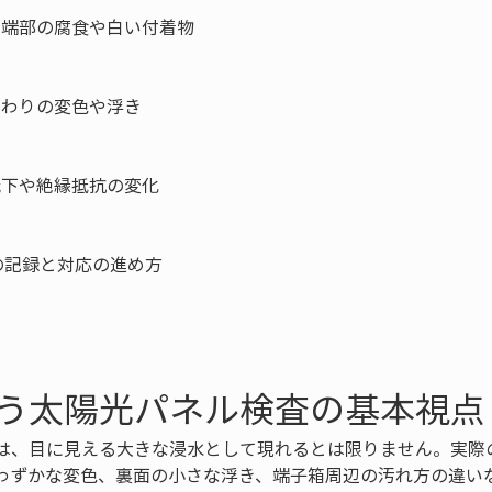
ム端部の腐食や白い付着物

まわりの変色や浮き

低下や絶縁抵抗の変化

記録と対応の進め方

う太陽光パネル検査の基本視点
は、目に見える大きな浸水として現れるとは限りません。実際
わずかな変色、裏面の小さな浮き、端子箱周辺の汚れ方の違い