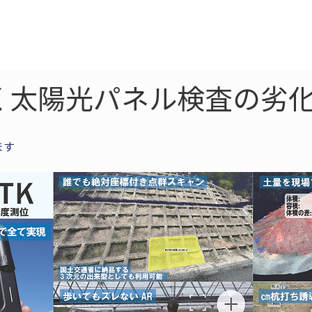
ne
LiDAR
ドローン
360
ソーラー
く太陽光パネル検査の劣化
ます