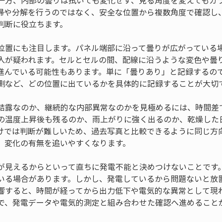
一方、内部の曇りは拭いても変化せず、見る角度を変えてもガ
掃や分解を行うのではなく、安全な位置から複数角度で確認し
判断に役立ちます。
位置にも注目します。パネル端部に沿って曇りが広がっている
入が疑われます。セルとセルの間、配線に沿うような変色や曇
進んでいる可能性もあります。単に「曇りあり」と記録するの
側など、どの位置に出ているかを具体的に記録することが大切
結露なのか、継続的な内部異常なのかを見極めるには、時間差
の温度上昇後も残るのか、雨上がりに強く出るのか、乾燥した
けでは判断が難しいため、過去写真と比較できるように同じ方
、変化の有無を追いやすくなります。
が見えるからといって直ちに発電不能と決めつけないことです
いる場合があります。しかし、発電しているから問題ないと放
響すると、時間が経ってから出力低下や電気的な異常として現
で、発電データや電気的測定と組み合わせた確認へ進めること