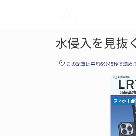
LRTK
Pho
水侵入を見抜
この記事は平均6分45秒で読め