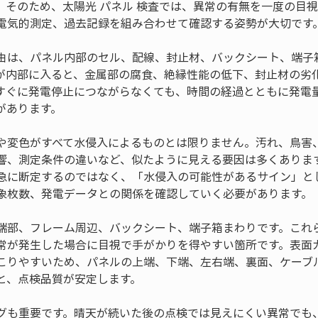
。そのため、太陽光 パネル 検査では、異常の有無を一度の目
電気的測定、過去記録を組み合わせて確認する姿勢が大切です
由は、パネル内部のセル、配線、封止材、バックシート、端子
が内部に入ると、金属部の腐食、絶縁性能の低下、封止材の劣
すぐに発電停止につながらなくても、時間の経過とともに発電
があります。
や変色がすべて水侵入によるものとは限りません。汚れ、鳥害
響、測定条件の違いなど、似たように見える要因は多くありま
急に断定するのではなく、「水侵入の可能性があるサイン」と
象枚数、発電データとの関係を確認していく必要があります。
端部、フレーム周辺、バックシート、端子箱まわりです。これ
常が発生した場合に目視で手がかりを得やすい箇所です。表面
こりやすいため、パネルの上端、下端、左右端、裏面、ケーブ
と、点検品質が安定します。
グも重要です。晴天が続いた後の点検では見えにくい異常でも