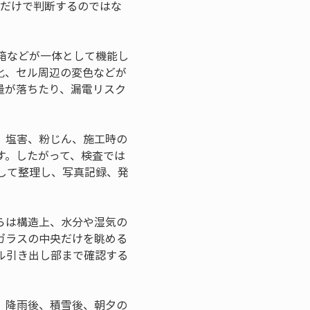
視だけで判断するのではな
。
箱などが一体として機能し
化、セル周辺の変色などが
量が落ちたり、漏電リスク
、塩害、粉じん、施工時の
す。したがって、検査では
して整理し、写真記録、発
らは構造上、水分や湿気の
ガラスの中央だけを眺める
ル引き出し部まで確認する
、降雨後、積雪後、朝夕の