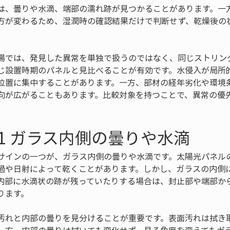
は、曇りや水滴、端部の濡れ跡が見つかることがあります。一
方が変わるため、湿潤時の確認結果だけで判断せず、乾燥後の
場では、発見した異常を単独で扱うのではなく、同じストリン
じ設置時期のパネルと見比べることが有効です。水侵入が局所
位置に集中することがあります。一方、部材の経年劣化や環境
向が広がることもあります。比較対象を持つことで、異常の優
1 ガラス内側の曇りや水滴
サインの一つが、ガラス内側の曇りや水滴です。太陽光パネル
過や日射によって乾くことがあります。しかし、ガラスの内側
内部に水滴状の跡が残っていたりする場合は、封止部や端部か
ります。
汚れと内部の曇りを見分けることが重要です。表面汚れは拭き