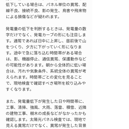
低下している場合は、パネル単位の異常、配
線不良、接続不良、影の発生、鳥害や飛来物
による損傷などが疑われます。
発電量の低下を判断するときは、発電量の数
字だけでなく、発電カーブの形にも注目しま
す。通常であれば日中に上昇し、昼前後で山
をつくり、夕方に下がっていく形になりま
す。途中で急に落ち込む時間帯がある場合
は、影、機器停止、通信異常、保護動作など
の可能性があります。朝から全体的に低い場
合は、汚れや気象条件、系統全体の異常が考
えられます。時間帯ごとの変化を見ること
で、現地検査で確認すべき場所を絞り込みや
すくなります。
また、発電量低下が発生した日や時間帯に、
工事、清掃、強風、大雨、落雷、積雪、近隣
の建物工事、樹木の成長などがなかったかも
確認します。太陽光パネル検査では、現地で
見える異常だけでなく、異常が発生した背景