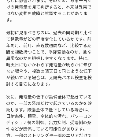
などに影響されます。そのため、ある一日だ
けの発電量を見て判断すると、本来は異常で
はない変動を故障と誤認することがありま
す。
最初に見るべきなのは、過去の同時期と比べ
て発電量がどの程度変化しているかです。前
年同月、前月、直近数週間など、比較する期
間を複数持つことで、季節変動なのか、急な
異常なのかを把握しやすくなります。特に、
晴天日にもかかわらず発電量が明らかに伸び
ない場合や、複数の晴天日で同じような低下
が続いている場合は、太陽光パネル検査を検
討する目安になります。
次に、発電量の低下が設備全体で起きている
のか、一部の系統だけで起きているのかを確
認します。設備全体で低下している場合は、
日射条件、積雪、全体的な汚れ、パワーコン
ディショナ側の制御、出力抑制、受電側の条
件などが関係している可能性があります。一
方、一部のストリングや一部のエリアだけで