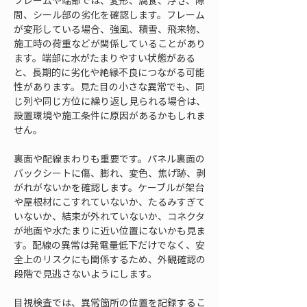
フレームや端部では、変形、腐食、浮き、隙
間、シール部の劣化を確認します。フレーム
が変形している場合、強風、積雪、飛来物、
施工時の荷重などが関係していることがあり
ます。端部に水がたまりやすい状態がある
と、長期的に劣化や絶縁不良につながる可能
性があります。見た目の小さな異常でも、同
じ列や同じ方位に繰り返し見られる場合は、
設置環境や施工条件に原因があるかもしれま
せん。
裏面や配線まわりも重要です。パネル裏面の
バックシートに傷、膨れ、変色、焦げ跡、剥
がれがないかを確認します。ケーブルが架台
や屋根材にこすれていないか、たるみすぎて
いないか、結束が外れていないか、コネクタ
が地面や水たまりに近い位置にないかも見ま
す。配線の異常は発電量低下だけでなく、安
全上のリスクにも関係するため、外観確認の
段階で見逃さないようにします。
目視検査では、異常箇所の位置を記録するこ