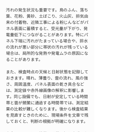
汚れの発生状況も重要です。鳥のふん、落ち
葉、花粉、黄砂、土ぼこり、火山灰、排気由
来の付着物、近隣工事による粉じんなどがパ
ネル表面に蓄積すると、受光量が下がり、発
電量低下につながることがあります。特にパ
ネル下端に汚れがたまっている場合や、排水
の流れが悪い部分に帯状の汚れが残っている
場合は、局所的な発熱や発電ムラの原因にな
ることがあります。
また、検査時点の天候と日射状態を記録して
おきます。晴れ、薄曇り、雲の流れ、風の強
さ、周囲温度、パネル表面の乾き具合など
は、測定値や赤外線画像の解釈に影響しま
す。同じ設備でも、日射が安定している時間
帯と雲が頻繁に通過する時間帯では、測定結
果の比較が難しくなります。後から検査結果
を見直すときのために、現場条件を文章で残
しておくと、判断の根拠が明確になります。