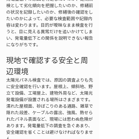
検として劣化傾向を把握したいのか、修繕前
の状況を記録したいのか、修繕後の確認をし
たいのかによって、必要な検査範囲や記録内
容は変わります。目的が曖昧なまま検査を行
うと、目に見える異常だけを追いかけてしま
い、発電量低下との関係を説明できない報告
になりがちです。
現地で確認する安全と周
辺環境
太陽光パネル検査では、原因の調査よりも先
に安全確認を行います。屋根上、傾斜地、野
立て設備、工場屋上、建物外周など、太陽光
発電設備が設置される場所はさまざまです。
濡れた屋根面、砂ぼこりのある通路、雑草で
隠れた段差、ケーブルの露出、強風、熱せら
れたパネル表面など、現場には思わぬ危険が
あります。発電量低下の調査を急ぐあまり、
安全確認を省くことは避けなければなりませ
ん。