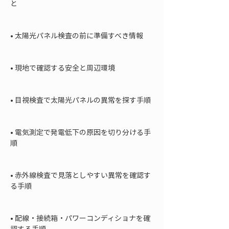
と

• 
太陽光パネル検査の前に準備すべき情報

• 
現地で確認する安全と周辺環境

• 
目視検査で太陽光パネルの異常を探す手順

• 
電気測定で発電低下の原因を切り分ける手
順

• 
赤外線検査で見落としやすい異常を確認す
る手順

• 
配線・接続箱・パワーコンディショナを確
認する手順
