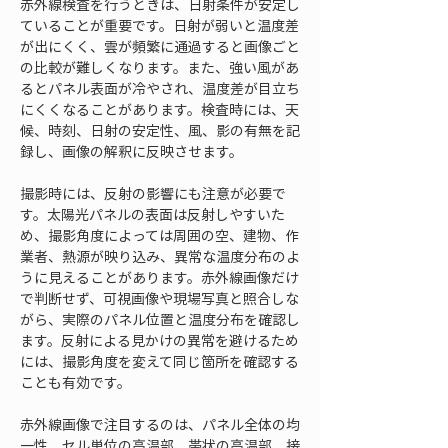
赤外線検査を行うときは、日射条件が安定し
ていることが重要です。日射が弱いと温度差
が出にくく、雲が頻繁に通過すると画像ごと
の比較が難しくなります。また、強い風があ
るとパネル表面が冷やされ、温度差が目立ち
にくくなることがあります。検査時には、天
候、時刻、日射の安定性、風、影の有無を記
録し、画像の解釈に反映させます。
撮影時には、反射の影響にも注意が必要で
す。太陽光パネルの表面は反射しやすいた
め、撮影角度によっては周囲の空、建物、作
業者、熱源が映り込み、異常な温度分布のよ
うに見えることがあります。赤外線画像だけ
で判断せず、可視画像や現場写真と照合しな
がら、実際のパネル位置と温度分布を確認し
ます。反射による見かけの異常を避けるため
には、撮影角度を変えて同じ箇所を確認する
ことも有効です。
赤外線画像で注目するのは、パネル全体の均
一性、セル単位の高温部、帯状の高温部、接