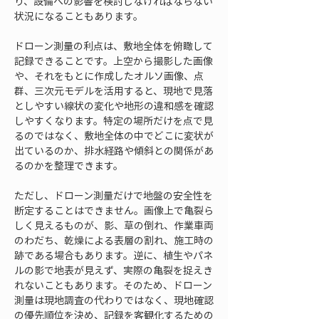
り、設備への影響を検討しなければならない
状況になることもあります。
ドローン測量の利点は、敷地全体を俯瞰して
記録できることです。上空から撮影した画像
や、それをもとに作成したオルソ画像、点
群、三次元モデルを活用すると、現地で見落
としやすい線状の変化や地形の違和感を確認
しやすくなります。特定の場所だけを点で見
るのではなく、敷地全体の中でどこに変状が
出ているのか、排水経路や傾斜との関係があ
るのかを整理できます。
ただし、ドローン測量だけで地盤の安全性を
断定することはできません。画像上で亀裂ら
しく見えるものが、影、草の倒れ、作業車両
のわだち、乾燥による表層の割れ、施工時の
跡である場合もあります。逆に、植生やパネ
ルの影で地表が見えず、実際の亀裂を捉えき
れないこともあります。そのため、ドローン
測量は現地調査の代わりではなく、現地確認
の優先順位を決め、記録を客観化するための