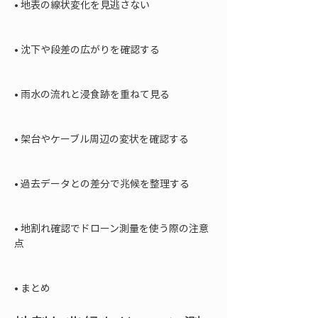
• 
地表の線状変化を見逃さない

• 
沈下や段差の広がりを確認する

• 
雨水の流れと浸食跡を重ねて見る

• 
架台やケーブル周辺の変状を確認する

• 
過去データとの差分で兆候を整理する

• 
地割れ確認でドローン測量を使う際の注意
点

• 
まとめ