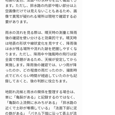
地表の変色、法面への水みちを広く確認でき
ます。ただし、排水路の内部や暗い部分は上
空画像だけでは見えないこともあるため、画
像で異常が疑われる場所は現地で確認する必
要があります。
雨水の流れを見る際は、晴天時の測量と降雨
後の確認を使い分けると効果的です。晴天時
は地表の形状や線状変化を見やすく、降雨後
は水が残る場所や流れた跡を把握しやすくな
ります。ただし、降雨中や強風時の飛行は安
全面で問題があるため、天候が安定してから
実施します。降雨後の確認では、いつ雨が降
ったのか、どの程度の雨だったのか、撮影時
点でどれくらい時間が経過していたのかも記
録しておくと、後の判断に役立ちます。
地割れ兆候と雨水の関係を整理する場合は、
単に「亀裂がある」と記録するのではなく、
「亀裂の上流側に水みちがある」「排水路の
近くで土砂が堆積している」「法面下部に泥
の筋がある」「パネル下端に沿って表土が流