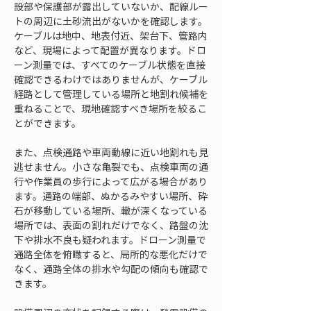
設部や保護部が露出していないか、配線ルー
トの周辺に土砂流出がないかを確認します。
ケーブルは地中、地表付近、架台下、管路内
など、現場によって配置が異なります。ドロ
ーン測量では、すべてのケーブル状態を直接
確認できるわけではありませんが、ケーブル
経路として管理している場所と地割れ候補を
重ねることで、現地確認すべき場所を絞るこ
とができます。
また、点検通路や車両動線に近い地割れも見
逃せません。小さな亀裂でも、点検車両の通
行や作業員の歩行によって広がる場合があり
ます。通路の端部、ぬかるみやすい場所、砕
石が移動している場所、轍が深くなっている
場所では、表面の割れだけでなく、路盤の沈
下や排水不良も疑われます。ドローン測量で
通路全体を俯瞰すると、局所的な悪化だけで
なく、通路全体の排水や勾配の傾向も確認で
きます。