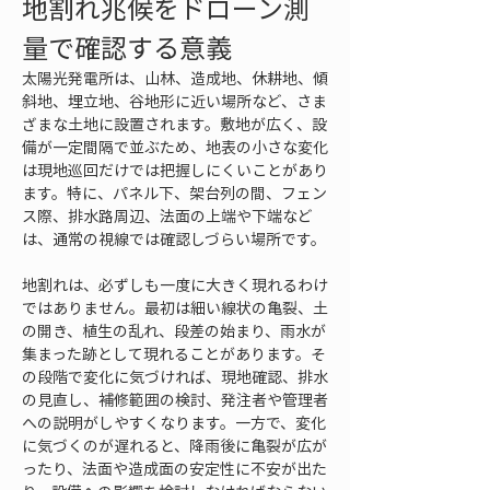
地割れ兆候をドローン測
量で確認する意義
太陽光発電所は、山林、造成地、休耕地、傾
斜地、埋立地、谷地形に近い場所など、さま
ざまな土地に設置されます。敷地が広く、設
備が一定間隔で並ぶため、地表の小さな変化
は現地巡回だけでは把握しにくいことがあり
ます。特に、パネル下、架台列の間、フェン
ス際、排水路周辺、法面の上端や下端など
は、通常の視線では確認しづらい場所です。
地割れは、必ずしも一度に大きく現れるわけ
ではありません。最初は細い線状の亀裂、土
の開き、植生の乱れ、段差の始まり、雨水が
集まった跡として現れることがあります。そ
の段階で変化に気づければ、現地確認、排水
の見直し、補修範囲の検討、発注者や管理者
への説明がしやすくなります。一方で、変化
に気づくのが遅れると、降雨後に亀裂が広が
ったり、法面や造成面の安定性に不安が出た