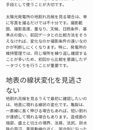
手段として使うことが大切です。
太陽光発電所の地割れ兆候を見る場合は、単
に写真を撮るだけでは不十分です。撮影範
囲、撮影高度、重なり、天候、日照条件、基
準点の扱い、前回データとの比較方法をそろ
えなければ、変化なのか撮影条件の違いなの
かが判断しにくくなります。特に、発電所の
維持管理では、同じ場所を繰り返し確認する
ことが多いため、初回から比較を意識したデ
ータづくりを行うことが重要です。
地表の線状変化を見逃さ
ない
地割れ兆候を見るうえで最初に確認したいの
は、地表に現れる線状の変化です。亀裂は、
一直線に長く伸びる場合もあれば、短い割れ
が連続して現れる場合もあります。造成面の
端部、盛土と切土の境界、法肩、法尻、排水
路の周辺、車両動線の近く、架台列に沿った