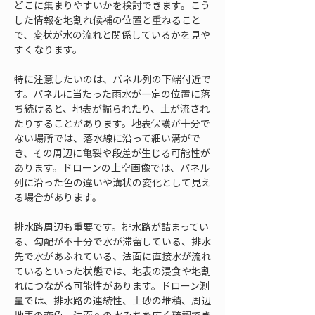
どこに集まりやすいかを検討できます。こう
した情報を地割れ候補の位置と重ねること
で、変状が水の流れと関係しているかを見や
すくなります。
特に注意したいのは、パネル列の下端付近で
す。パネルに当たった雨水が一定の位置に落
ち続けると、地表が掘られたり、土が流され
たりすることがあります。地表保護が十分で
ない場所では、落水線に沿って細い溝がで
き、その周辺に亀裂や段差が生じる可能性が
あります。ドローンの上空画像では、パネル
列に沿った色の違いや溝状の変化として見え
る場合があります。
排水路周辺も重要です。排水路が詰まってい
る、勾配が不十分で水が滞留している、排水
先で水があふれている、法面に直接水が流れ
ているといった状態では、地表の浸食や地割
れにつながる可能性があります。ドローン測
量では、排水路の連続性、土砂の堆積、周辺