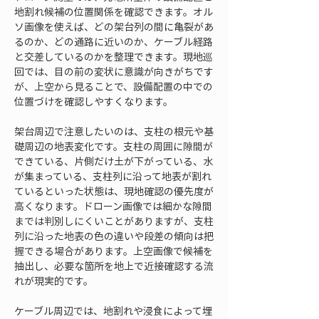
地割れ候補の位置関係を確認できます。オル
ソ画像を使えば、どの架台列の間に亀裂があ
るのか、どの通路に近いのか、ケーブル経路
と交差しているのかを整理できます。現地巡
回では、目の前の変状に意識が向きがちです
が、上空から見ることで、設備配置の中での
位置づけを確認しやすくなります。
架台周辺で注意したいのは、支柱の根元や基
礎周辺の地表変化です。支柱の周囲に隙間が
できている、片側だけ土が下がっている、水
が集まっている、支柱列に沿って地表が割れ
ているといった状態は、現地確認の優先度が
高くなります。ドローン画像では細かな隙間
までは判別しにくいことがありますが、支柱
列に沿った地表の色の違いや段差の傾向は把
握できる場合があります。上空画像で候補を
抽出し、必要な箇所を地上で近接確認する流
れが現実的です。
ケーブル周辺では、地割れや浸食によって埋