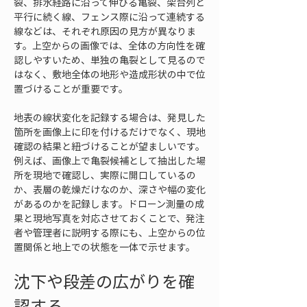
裂、排水経路に沿って伸びる亀裂、架台列と
平行に続く線、フェンス際に沿って連続する
線などは、それぞれ原因の見方が異なりま
す。上空からの画像では、全体の方向性を確
認しやすいため、単独の亀裂として見るので
はなく、敷地全体の地形や造成形状の中で位
置づけることが重要です。
地表の線状変化を記録する場合は、発見した
箇所を画像上に印を付けるだけでなく、現地
確認の結果と紐づけることが望ましいです。
例えば、画像上で亀裂候補として抽出した場
所を現地で確認し、実際に開口しているの
か、表層の乾燥だけなのか、深さや幅の変化
があるのかを記録します。ドローン測量の成
果と現地写真を対応させておくことで、発注
者や管理者に説明する際にも、上空からの位
置関係と地上での状態を一体で示せます。
沈下や段差の広がりを確
認する