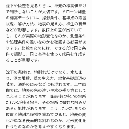
沈下や段差を見るときは、単発の標高値だけ
で判断しないことが大切です。ドローン測量
の標高データには、撮影条件、基準点の設置
状況、解析方法、地表の見え方、植生の有無
などが影響します。数値上の差が出ていて
も、それが実際の地形変化なのか、測量条件
や処理条件の違いなのかを確認する必要があ
ります。比較のためには、できるだけ同じ条
件で撮影し、同じ基準を使って成果を作成す
ることが重要です。
沈下の兆候は、地割れだけでなく、水たま
り、泥の堆積、草の生え方、架台基礎周辺の
隙間、通路の凹みなどにも現れます。上空画
像では、地表の色の違いや水の残り方として
見えることがあります。降雨後に特定の場所
だけ水が残る場合、その場所に微妙な凹みが
ある可能性があります。こうした水たまりの
位置と地割れ候補を重ねて見ると、地表の変
化が単なる表面的な割れなのか、地形変化を
伴うものなのかを考えやすくなります。