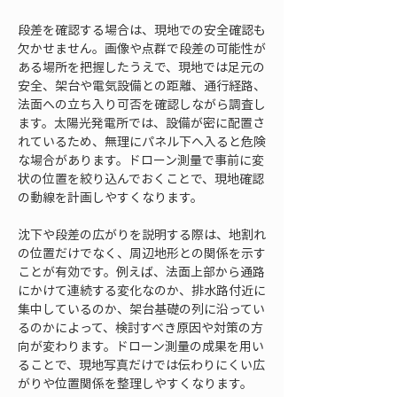
段差を確認する場合は、現地での安全確認も
欠かせません。画像や点群で段差の可能性が
ある場所を把握したうえで、現地では足元の
安全、架台や電気設備との距離、通行経路、
法面への立ち入り可否を確認しながら調査し
ます。太陽光発電所では、設備が密に配置さ
れているため、無理にパネル下へ入ると危険
な場合があります。ドローン測量で事前に変
状の位置を絞り込んでおくことで、現地確認
の動線を計画しやすくなります。
沈下や段差の広がりを説明する際は、地割れ
の位置だけでなく、周辺地形との関係を示す
ことが有効です。例えば、法面上部から通路
にかけて連続する変化なのか、排水路付近に
集中しているのか、架台基礎の列に沿ってい
るのかによって、検討すべき原因や対策の方
向が変わります。ドローン測量の成果を用い
ることで、現地写真だけでは伝わりにくい広
がりや位置関係を整理しやすくなります。