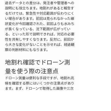
過去データとの差分は、発注者や管理者への
説明にも役立ちます。地割れがあると報告す
るだけでは、緊急性や対応範囲が伝わりにく
い場合があります。前回は見られなかった線
状変化が今回確認された、前回よりも水みち
が長くなっている、沈下範囲が広がってい
る、といった形で説明できれば、対応の必要
性を共有しやすくなります。反対に、前回か
ら大きな変化がないことを示せれば、経過観
察の判断材料にもなります。
地割れ確認でドローン測
量を使う際の注意点
ドローン測量は便利な手段ですが、地割れ兆
候を確認する際にはいくつかの注意点があり
ます。まず、ドローンで取得した画像や三次
元データだけで、地盤の安定性や危険度を断
定しないことです。地割れは表層だけの現象
である場合もあれば、地盤内部の変化や水の
影響と関係している場合もあります。画像で