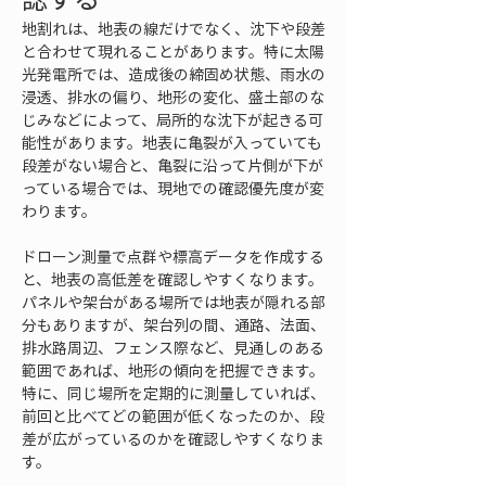
地割れは、地表の線だけでなく、沈下や段差
と合わせて現れることがあります。特に太陽
光発電所では、造成後の締固め状態、雨水の
浸透、排水の偏り、地形の変化、盛土部のな
じみなどによって、局所的な沈下が起きる可
能性があります。地表に亀裂が入っていても
段差がない場合と、亀裂に沿って片側が下が
っている場合では、現地での確認優先度が変
わります。
ドローン測量で点群や標高データを作成する
と、地表の高低差を確認しやすくなります。
パネルや架台がある場所では地表が隠れる部
分もありますが、架台列の間、通路、法面、
排水路周辺、フェンス際など、見通しのある
範囲であれば、地形の傾向を把握できます。
特に、同じ場所を定期的に測量していれば、
前回と比べてどの範囲が低くなったのか、段
差が広がっているのかを確認しやすくなりま
す。