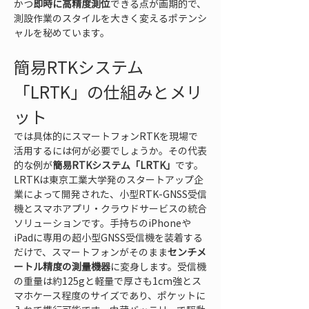
かつ
即時に高精度測位
できる点が画期的で、
測設作業のスタイルを大きく変えるポテンシ
ャルを秘めています。
簡易RTKシステム
「LRTK」の仕組みとメリ
ット
では具体的にスマートフォンRTKを現場で
活用するには何が必要でしょうか。その代表
的な例が
簡易RTKシステム「LRTK」
です。
LRTKは東京工業大学発のスタートアップ企
業によって開発された、小型RTK-GNSS受信
機とスマホアプリ・クラウドサービスの統合
ソリューションです。手持ちのiPhoneや
iPadに専用の超小型GNSS受信機を装着する
だけで、スマートフォンがそのまま
センチメ
ートル精度の測量機器
に変身します。受信機
の重量は約125gと軽量で厚さも1cm強とス
マホケース程度のサイズであり、ポケットに