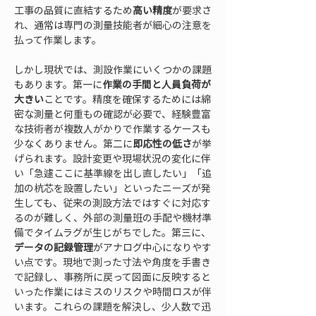
工事の品質に直結するため
高い精度
が要求さ
れ、通常は専門の測量技能者が細心の注意を
払って作業します。
しかし現状では、測設作業にいくつかの課題
もあります。第一に
作業の手間と人員負荷が
大きい
ことです。精度を確保するためには綿
密な測量と何重もの確認が必要で、経験豊富
な技術者が複数人がかりで作業するケースも
少なくありません。第二に
即応性の低さ
が挙
げられます。設計変更や現場状況の変化に伴
い「急遽ここに基準線を出し直したい」「追
加の杭芯を設置したい」といったニーズが発
生しても、従来の測設方法ではすぐに対応す
るのが難しく、外部の測量班の手配や機材準
備でタイムラグが生じがちでした。第三に、
データの記録管理
がアナログ中心になりやす
い点です。現地で測った寸法や角度を手書き
で記録し、事務所に戻って図面に反映すると
いった作業にはミスのリスクや時間ロスが伴
います。これらの課題を解決し、少人数で迅