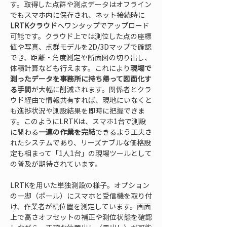
す。取得した点群や測点データはオフライン
でもスマホ内に保存され、ネット接続時に
LRTKクラウド
へワンタップでアップロード
可能です。クラウド上では測位した点の座標
値や写真、点群モデルを2D/3Dマップで確認
でき、距離・角度測定や断面図の切り出し、
体積計算なども行えます。これにより
現場で
測ったデータを事務所に持ち帰って図面化す
る手間
が大幅に削減されます。関係者とクラ
ウド経由で情報共有すれば、現地にいなくと
も進捗状況や測設結果を即時に把握できま
す。このようにLRTKは、スマホ1台で測設
に関わる
一連の作業を完結
できるよう工夫さ
れたシステムであり、リーズナブルな価格設
定も相まって「1人1台」の現場ツールとして
の普及が期待されています。
LRTKを用いた単独測設の様子。オプション
の一脚（ポール）にスマホと受信機を取り付
け、作業者が杭位置を測定しています。画面
上で高さオフセットの補正や測位状態を確認