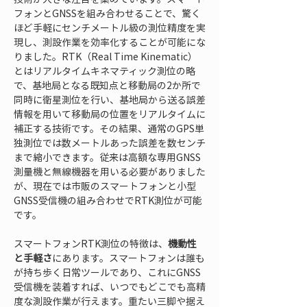
フォンとGNSSを組み合わせることで、驚く
ほど手軽にセンチメートル級の測位精度を実
現し、測設作業を効率化することが可能にな
りました。RTK（Real Time Kinematic）
とはリアルタイムキネマティック測位の略
で、基地局となる既知点と移動局の2か所で
同時に衛星測位を行い、基地局から送る誤差
情報を用いて移動局の位置をリアルタイムに
補正する技術です。その結果、通常のGPS単
独測位では数メートルあった誤差を数センチ
まで縮小できます。従来は高額な専用GNSS
測量機と無線機器を用いる必要がありました
が、現在では市販のスマートフォンと小型
GNSS受信機の組み合わせでRTK測位が可能
です。
スマートフォンRTK測位の特徴は、
機動性
と手軽さ
にあります。スマートフォンは誰も
が持ち歩く日常ツールであり、これにGNSS
受信機を装着すれば、いつでもどこでも高精
度な測設作業が行えます。重たい三脚や据え