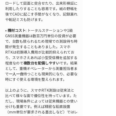
ロードして図面と突合せたり、出来形検証に
利用したりすることも容易です。紙の野帳を
後でCADに起こす手間がなくなり、記録漏れ
• 
機材コスト
: トータルステーションや1級
GNSS測量機器は数百万円単位の投資が必要
で、台数も限られるため現場での測設待ち時
間が発生することもありました。スマホ
RTKは初期導入費用が比較的抑えられてお
り、スマホさえあれば小型受信機を追加する
程度なので
複数台を配備しやすい
です。結果
として、重機オペレーターから測量担当者ま
で
一人一台
持つことも現実的になり、必要な
時にすぐ使える環境を整えられます。
以上のように、スマホRTK測設は従来法と
比べて様々な面で優位性を持っています。た
だし、現場条件によっては従来機器との使い
分けも重要です。例えば精密な鉛直設置
（mm単位が要求される墨出しなど）ではレ