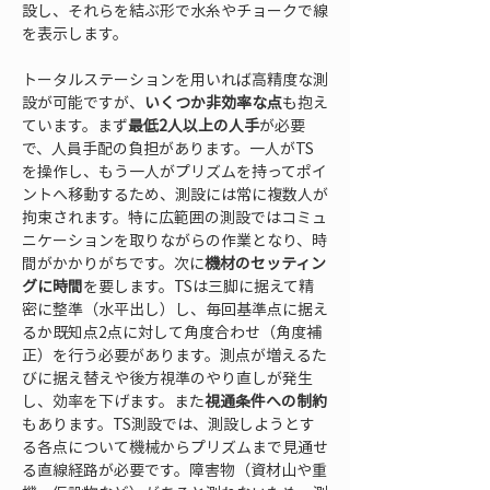
設し、それらを結ぶ形で水糸やチョークで線
を表示します。
トータルステーションを用いれば高精度な測
設が可能ですが、
いくつか非効率な点
も抱え
ています。まず
最低2人以上の人手
が必要
で、人員手配の負担があります。一人がTS
を操作し、もう一人がプリズムを持ってポイ
ントへ移動するため、測設には常に複数人が
拘束されます。特に広範囲の測設ではコミュ
ニケーションを取りながらの作業となり、時
間がかかりがちです。次に
機材のセッティン
グに時間
を要します。TSは三脚に据えて精
密に整準（水平出し）し、毎回基準点に据え
るか既知点2点に対して角度合わせ（角度補
正）を行う必要があります。測点が増えるた
びに据え替えや後方視準のやり直しが発生
し、効率を下げます。また
視通条件への制約
もあります。TS測設では、測設しようとす
る各点について機械からプリズムまで見通せ
る直線経路が必要です。障害物（資材山や重