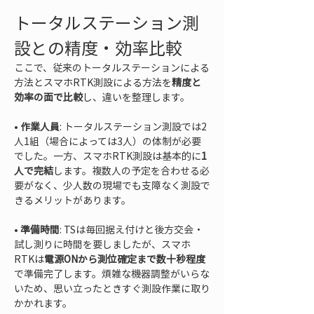
トータルステーション測
設との精度・効率比較
ここで、従来のトータルステーションによる
方法とスマホRTK測設による方法を
精度と
効率の面で比較
し、違いを整理します。
• 
作業人員
: トータルステーション測設では2
人1組（場合によっては3人）の体制が必要
でした。一方、スマホRTK測設は基本的に
1
人で完結
します。複数人の予定を合わせる必
要がなく、少人数の現場でも支障なく測設で
• 
準備時間
: TSは毎回据え付けと後方交会・
試し測りに時間を要しましたが、スマホ
RTKは
電源ONから測位確定まで数十秒程度
で準備完了します。煩雑な機器調整がいらな
いため、思い立ったときすぐ測設作業に取り