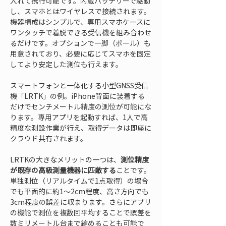
入れて携行可能です。内蔵バッテリーで駆動
し、スマホとはワイヤレスで接続されます。
機器構成はシンプルで、専用スマホケースに
ワンタッチで着脱できる受信機を組み合わせ
るだけです。オプションで一脚（ポール）も
用意されており、必要に応じてスマホを固定
してより安定した測位も行えます。
スマートフォンと一体化する小型GNSS受信
機「LRTK」の例。iPhone背面に装着する
だけでセンチメートル精度の測位が可能にな
ります。専用アプリを起動すれば、1人で高
精度な測設作業が行え、取得データは即座に
クラウド共有されます。
LRTKの大きなメリットの一つは、
測位精度
が既存の高級測量機器に匹敵する
ことです。
単独測位（リアルタイムで1点取得）の場合
でも平面的に約1～2cm程度、高さ方向でも
3cm程度の誤差に収まります。さらにアプリ
の機能で測位を複数回平均することで誤差を
数ミリメートル台まで縮めることも可能で