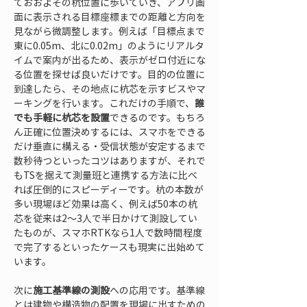
ておおよその杭位置に歩いていき、アプリ画
面に表示される目標座標までの距離と方向を
見ながら微調整します。例えば「目標点まで
東に0.05m、北に0.02m」のようにリアルタ
イムで案内が出るため、表示がゼロ付近にな
る位置を探せば良いだけです。目的の位置に
到達したら、その地点に杭芯を示すビスやマ
ーキングを行います。これだけの手順で、
誰
でも手軽に杭芯を設置
できるのです。もちろ
ん正確に位置決めするには、スマホをできる
だけ垂直に構える・受信状態が安定するまで
数秒待つといったコツはありますが、それで
もTSを据えて測量班と連携する方法に比べ
れば圧倒的にスピーディーです。杭の本数が
多い現場ほど効果は高く、例えば50本の杭
芯を従来は2～3人で半日かけて測設してい
たものが、スマホRTKなら1人で数時間程度
で完了するといったケースも現実に出始めて
います。
次に
施工基準線の測設
への応用です。基準線
とは建物や構造物の配置を現場に出すための