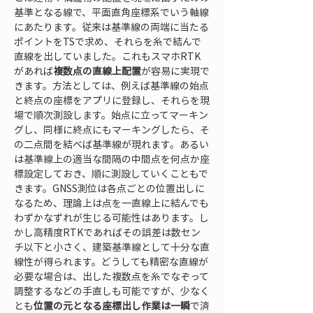
基準となる線で、平面直角座標系でいう軸線
にあたります。従来は基準線の両端に当たる
ポイントをTSで求め、それらを糸で結んで
直線を出していました。これもスマホRTK
があれば
複数点の直線上配置
が容易に実現で
きます。方法としては、例えば基準線の始点
と終点の座標をアプリに登録し、それらを現
場で順次測設します。始点に立ってマーキン
グし、同様に終点にもマーキングしたら、そ
の二点間を結べば基準線が現れます。あるい
は基準線上の適当な間隔の中間点を何点か座
標設定しておき、順に測設していくこともで
きます。GNSS測位は各点ごとの位置出しに
なるため、理論上は点を一直線上に結んでも
わずかなずれが生じる可能性はあります。し
かし高精度RTKであればその誤差は数セン
チ以下と小さく、建築基準線として十分な直
線性が得られます。どうしても精密な直線が
必要な場合は、出した複数点を糸でなぞって
調整するなどの手直しも可能ですが、少なく
とも
位置の元となる座標出し作業は一瞬
で済