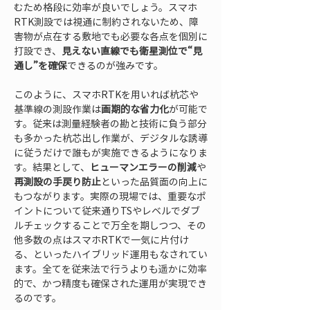
むため格段に効率が良いでしょう。スマホ
RTK測設では視通に制約されないため、障
害物が点在する敷地でも必要な各点を個別に
打設でき、
見えない直線でも衛星測位で“見
通し”を確保
できるのが強みです。
このように、スマホRTKを用いれば杭芯や
基準線の測設作業は
画期的な省力化
が可能で
す。従来は測量経験者の勘と技術に負う部分
も多かった杭芯出し作業が、デジタルな誘導
に従うだけで誰もが実施できるようになりま
す。結果として、
ヒューマンエラーの削減
や
再測設の手戻り防止
といった品質面の向上に
もつながります。実際の現場では、重要なポ
イントについて従来通りTSやレベルでダブ
ルチェックすることで万全を期しつつ、その
他多数の点はスマホRTKで一気に片付け
る、といったハイブリッド運用もなされてい
ます。全てを従来法で行うよりも遥かに効率
的で、かつ精度も確保された運用が実現でき
るのです。