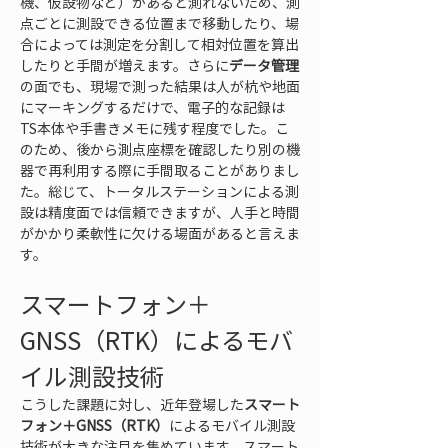
機、仮設物など）があると測れないため、測
点ごとに測設できる位置まで移動したり、場
合によっては測定を分割して相対位置を算出
したりと手間が増えます。さらに
データ管理
の面でも、現場で測った結果は人が杭や地面
にマーキングするだけで、電子的な記録は
TS本体や手書きメモに残す程度でした。こ
のため、後から測点座標を確認したり別の機
器で再利用する際に手間取ることがありまし
た。総じて、トータルステーションによる測
設は精度面では信頼できますが、人手と時間
がかかり柔軟性に欠ける場面があると言えま
す。
スマートフォン＋
GNSS（RTK）によるモバ
イル測設技術
こうした課題に対し、近年登場した
スマート
フォン＋GNSS（RTK）
によるモバイル測設
技術が大きな注目を集めています。スマート