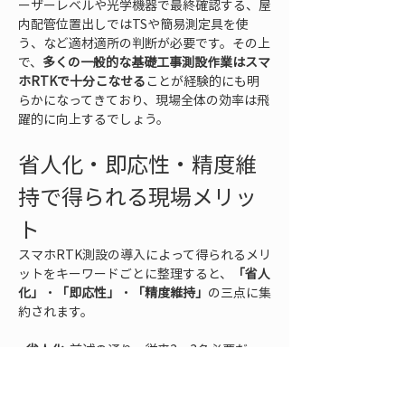
ーザーレベルや光学機器で最終確認する、屋
内配管位置出しではTSや簡易測定具を使
う、など適材適所の判断が必要です。その上
で、
多くの一般的な基礎工事測設作業はスマ
ホRTKで十分こなせる
ことが経験的にも明
らかになってきており、現場全体の効率は飛
躍的に向上するでしょう。
省人化・即応性・精度維
持で得られる現場メリッ
ト
スマホRTK測設の導入によって得られるメリ
ットをキーワードごとに整理すると、
「省人
化」
・
「即応性」
・
「精度維持」
の三点に集
約されます。
• 
省人化
: 前述の通り、従来2～3名必要だっ
た測設作業を1人で完遂できるようになるた
め、人員配置に余裕が生まれます。測量士が