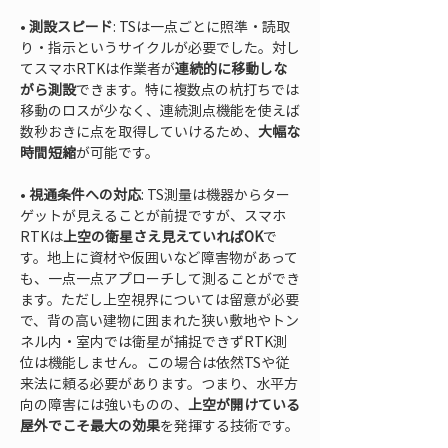
• 
測設スピード
: TSは一点ごとに照準・読取
り・指示というサイクルが必要でした。対し
てスマホRTKは作業者が
連続的に移動しな
がら測設
できます。特に複数点の杭打ちでは
移動のロスが少なく、連続測点機能を使えば
数秒おきに点を取得していけるため、
大幅な
時間短縮
• 
視通条件への対応
: TS測量は機器からター
ゲットが見えることが前提ですが、スマホ
RTKは
上空の衛星さえ見えていればOK
で
す。地上に資材や仮囲いなど障害物があって
も、一点一点アプローチして測ることができ
ます。ただし上空視界については留意が必要
で、背の高い建物に囲まれた狭い敷地やトン
ネル内・室内では衛星が捕捉できずRTK測
位は機能しません。この場合は依然TSや従
来法に頼る必要があります。つまり、水平方
向の障害には強いものの、
上空が開けている
屋外でこそ最大の効果