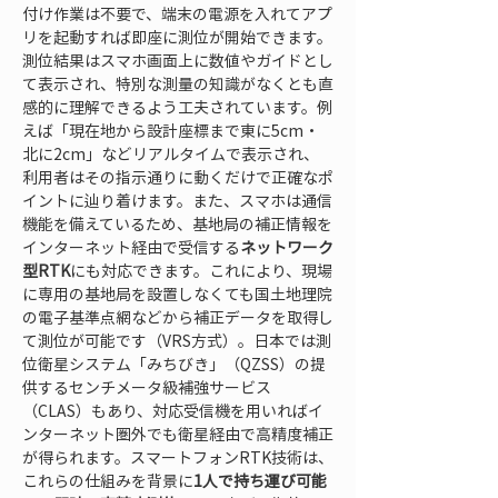
付け作業は不要で、端末の電源を入れてアプ
リを起動すれば即座に測位が開始できます。
測位結果はスマホ画面上に数値やガイドとし
て表示され、特別な測量の知識がなくとも直
感的に理解できるよう工夫されています。例
えば「現在地から設計座標まで東に5cm・
北に2cm」などリアルタイムで表示され、
利用者はその指示通りに動くだけで正確なポ
イントに辿り着けます。また、スマホは通信
機能を備えているため、基地局の補正情報を
インターネット経由で受信する
ネットワーク
型RTK
にも対応できます。これにより、現場
に専用の基地局を設置しなくても国土地理院
の電子基準点網などから補正データを取得し
て測位が可能です（VRS方式）。日本では測
位衛星システム「みちびき」（QZSS）の提
供するセンチメータ級補強サービス
（CLAS）もあり、対応受信機を用いればイ
ンターネット圏外でも衛星経由で高精度補正
が得られます。スマートフォンRTK技術は、
これらの仕組みを背景に
1人で持ち運び可能