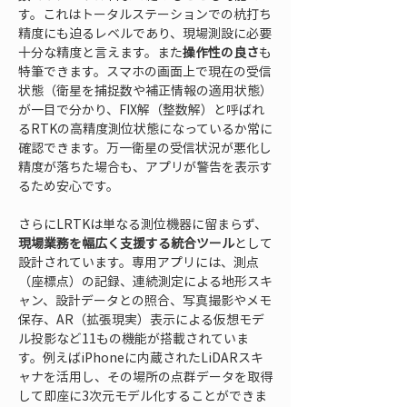
す。これはトータルステーションでの杭打ち
精度にも迫るレベルであり、現場測設に必要
十分な精度と言えます。また
操作性の良さ
も
特筆できます。スマホの画面上で現在の受信
状態（衛星を捕捉数や補正情報の適用状態）
が一目で分かり、FIX解（整数解）と呼ばれ
るRTKの高精度測位状態になっているか常に
確認できます。万一衛星の受信状況が悪化し
精度が落ちた場合も、アプリが警告を表示す
るため安心です。
さらにLRTKは単なる測位機器に留まらず、
現場業務を幅広く支援する統合ツール
として
設計されています。専用アプリには、測点
（座標点）の記録、連続測定による地形スキ
ャン、設計データとの照合、写真撮影やメモ
保存、AR（拡張現実）表示による仮想モデ
ル投影など11もの機能が搭載されていま
す。例えばiPhoneに内蔵されたLiDARスキ
ャナを活用し、その場所の点群データを取得
して即座に3次元モデル化することができま