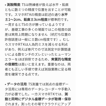
• 
測設精度
: TSは熟練者が扱えば水平・鉛直
ともに数ミリの精度で位置を出すことが可能
です。スマホRTKの精度は前述の通り
水平
±1～2cm、鉛直±3cm程度
が標準的です。
一見するとTSの方が勝っているようです
が、基礎工事の多くの場面ではこの程度の誤
差は実用上問題になりません（杭打ち位置の
許容誤差は一般に±数cm程度です）。むし
ろスマホRTKは人為的ミスを減らせる利点
があり、例えば巻尺での寸法測定や計算間違
いによる数センチのズレといったヒューマン
エラーをほぼ排除できるため、
実質的な精度
の信頼性
は高いと言えます。重要なのは、両
者とも正しい手順で使えば測設業務に足る精
• 
データの活用
: TS測量では測点の座標デー
タ活用には専用のデータレコーダーや手動入
力が必要でした。一方スマホRTKでは、
測
設と同時にデジタル座標データが取得・保存
されます。測ったその場でクラウドにアップ