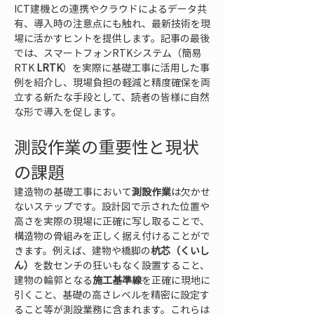
ICT建機との連携やクラウドによるデータ共
有、導入時の注意点にも触れ、最新技術を現
場に活かすヒントを提供します。記事の最後
では、スマートフォンRTKシステム（簡易
RTK 
LRTK
）を実際に基礎工事に活用した事
例を紹介し、現場負担の軽減と精度確保を両
立する新たな手段として、読者の皆様に自然
な形で導入を促します。
測設作業の重要性と現状
の課題
建造物の基礎工事において
測設作業
は欠かせ
ないステップです。設計図で示された位置や
高さを実際の現場に正確に写し取ることで、
構造物の骨組みを正しく据え付けることがで
きます。例えば、建物や橋脚の
杭芯（くいし
ん）
を数センチの狂いもなく設置すること、
建物の輪郭となる
施工基準線
を正確に現地に
引くこと、基礎の高さレベルを精密に設定す
ること等が測設業務に含まれます。これらは