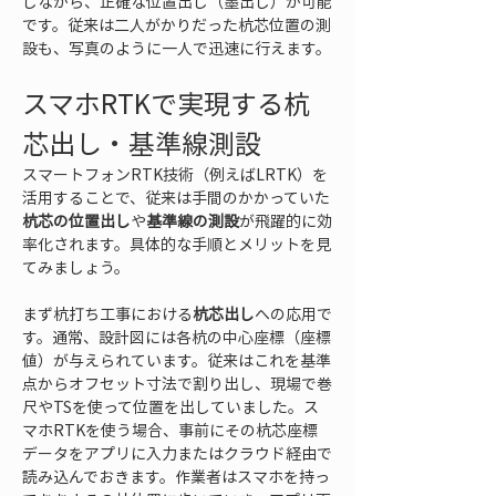
しながら、正確な位置出し（墨出し）が可能
です。従来は二人がかりだった杭芯位置の測
設も、写真のように一人で迅速に行えます。
スマホRTKで実現する杭
芯出し・基準線測設
スマートフォンRTK技術（例えばLRTK）を
活用することで、従来は手間のかかっていた
杭芯の位置出し
や
基準線の測設
が飛躍的に効
率化されます。具体的な手順とメリットを見
てみましょう。
まず杭打ち工事における
杭芯出し
への応用で
す。通常、設計図には各杭の中心座標（座標
値）が与えられています。従来はこれを基準
点からオフセット寸法で割り出し、現場で巻
尺やTSを使って位置を出していました。ス
マホRTKを使う場合、事前にその杭芯座標
データをアプリに入力またはクラウド経由で
読み込んでおきます。作業者はスマホを持っ