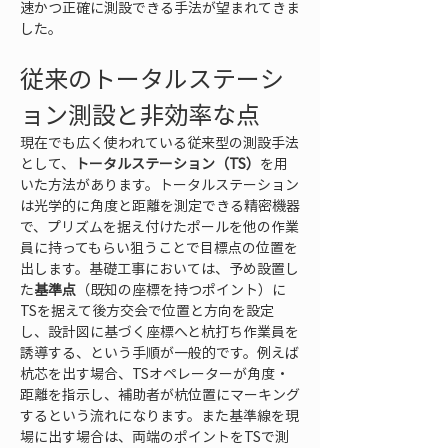
速かつ正確に測設できる手法が望まれてきま
した。
従来のトータルステーシ
ョン測設と非効率な点
現在でも広く使われている従来型の測設手法
として、
トータルステーション（TS）
を用
いた方法があります。トータルステーション
は光学的に角度と距離を測定できる精密機器
で、プリズムを据え付けたポールを他の作業
員に持ってもらい狙うことで目標点の位置を
出します。基礎工事においては、予め設置し
た
基準点
（既知の座標を持つポイント）に
TSを据えて後方交会で位置と方向を設定
し、設計図に基づく座標へと杭打ち作業員を
誘導する、という手順が一般的です。例えば
杭芯を出す場合、TSオペレーターが角度・
距離を指示し、補助者が杭位置にマーキング
するという流れになります。また基準線を現
場に出す場合は、両端のポイントをTSで測