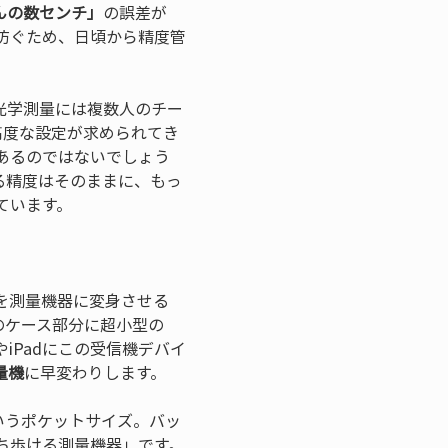
んの数センチ」
の誤差が
防ぐため、日頃から精度管
光学測量には複数人のチー
高度な設定が求められてき
あるのではないでしょう
る精度はそのままに、もっ
ています。
を測量機器に変身させる
のケース部分に超小型の
やiPadにこの受信機デバイ
量機
に早変わりします。
というポケットサイズ。バッ
ち歩ける測量機器」です。