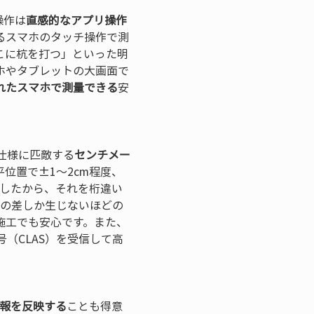
操作は
直感的なアプリ操作
るスマホのタッチ操作で測
こに杭を打つ」といった明
ホやタブレットの大画面で
れたスマホで測量できる
安
ロ仕様に匹敵する
センチメー
平位置で±1〜2cm程度、
でしたから、それを桁違い
リの差しか生じないほどの
施工でも安心です。また、
（CLAS）を受信して高


報を反映する
ことも得意