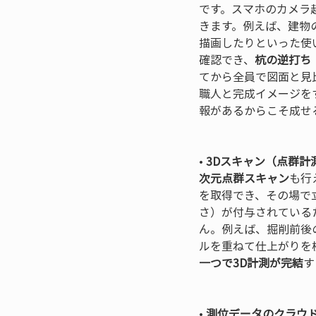
です。スマホのカメラ
きます。例えば、建物
描画したりといった使
確認でき、
杭の逆打ち
てから全員で図面と見
職人と完成イメージを
報があるからこそ成せ
• 
3Dスキャン（点群計測
次元点群スキャン
も行
を取得でき、その場で
さ）が付与されている
ん。例えば、掘削前後
ルを重ねて仕上がりを
一つで3D計測が完結
す
• 
測位データのクラウド