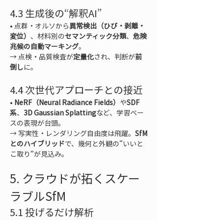
4.3 生成後の“解釈AI”
• 
点群・オルソから
異常検出（ひび・剥離・
変位）
、材料別の
セマンティック分類
、
危険
兆候の自動マーキング
。  

→ 点検・品質検査が
定量化
され、判断が
前
倒し
に。
4.4 次世代アプローチとの接近
• 
NeRF（Neural Radiance Fields）
や
SDF
系
、
3D Gaussian Splatting
など、学習ベー
スの表現が台頭。  

→ 写実性・レンダリング自由度は飛躍。
SfM
とのハイブリッド
で、幾何と外観の“いいと
こ取り”が見込み。
5. クラウドが拓くスケー
ラブルSfM
5.1 投げるだけ解析