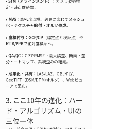
• 
SfM（アラインメント）
：カメラ姿勢推
• 
MVS
：高密度点群、必要に応じて
メッシュ
化・テクスチャ貼付
・
オルソ作成
• 
座標付与
：
GCP/CP
（標定点と検証点）や
RTK/PPK
• 
QA/QC
：CPでRMSE・最大誤差、断面・差
• 
成果化・共有
：LAS/LAZ、OBJ/PLY、
GeoTIFF（DSM/DTM/オルソ）、Webビュ
ーアで配布。
3. ここ10年の進化：ハー
ド・アルゴリズム・UIの
三位一体