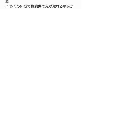
避  

→ 多くの組織で
数案件で元が取れる
構造が
見えやすい。
13. 導入ロードマップ：
0→1→10→100
• 
0→1（試行）
   - 小規模案件で
定期空撮＋自動SfM＋Web
共有
を実施。
CP評価
• 
1→10（標準化）
   - 撮影計画テンプレ、命名規則、処理レシ
• 
10→100（横展開）
   - 施工・検査・維持の
横断チーム
で運用。
AI解析
・
LiDAR併用
・
NeRF実験
で深化。
14. よくある落とし穴と実