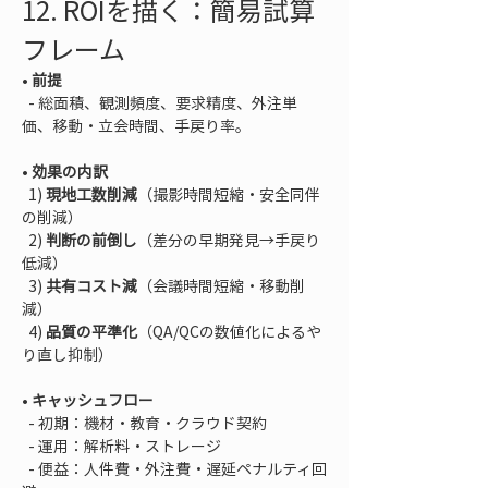
12. ROIを描く：簡易試算
フレーム
• 
前提
  - 総面積、観測頻度、要求精度、外注単
• 
効果の内訳
  1) 
現地工数削減
（撮影時間短縮・安全同伴
の削減）  

  2) 
判断の前倒し
（差分の早期発見→手戻り
低減）  

  3) 
共有コスト減
（会議時間短縮・移動削
減）  

  4) 
品質の平準化
（QA/QCの数値化によるや
• 
キャッシュフロー
  - 初期：機材・教育・クラウド契約  

  - 運用：解析料・ストレージ  

  - 便益：人件費・外注費・遅延ペナルティ回