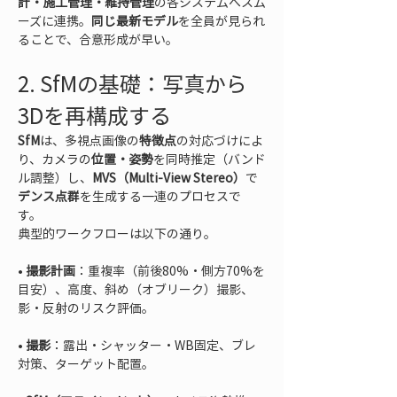
計・施工管理・維持管理
の各システムへスム
ーズに連携。
同じ最新モデル
を全員が見られ
ることで、合意形成が早い。
2. SfMの基礎：写真から
3Dを再構成する
SfM
は、多視点画像の
特徴点
の対応づけによ
り、カメラの
位置・姿勢
を同時推定（バンド
ル調整）し、
MVS（Multi-View Stereo）
で
デンス点群
を生成する一連のプロセスで
す。  

典型的ワークフローは以下の通り。
• 
撮影計画
：重複率（前後80%・側方70%を
目安）、高度、斜め（オブリーク）撮影、
• 
撮影
：露出・シャッター・WB固定、ブレ