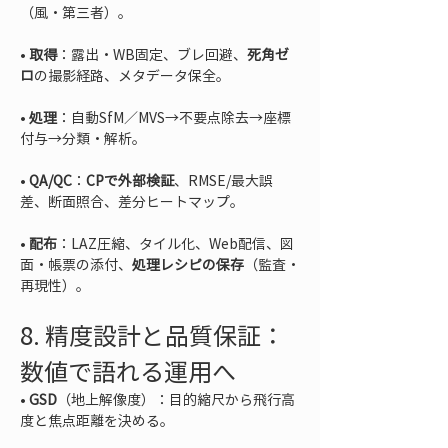
• 
取得
：露出・WB固定、ブレ回避、
死角ゼ
ロ
• 
処理
：自動SfM／MVS→不要点除去→座標
• 
QA/QC
：
CPで外部検証
、RMSE/最大誤
• 
配布
：LAZ圧縮、タイル化、Web配信、図
面・帳票の添付、
処理レシピの保存
（監査・
再現性）。
8. 精度設計と品質保証：
数値で語れる運用へ
• 
GSD
（地上解像度）：目的縮尺から飛行高