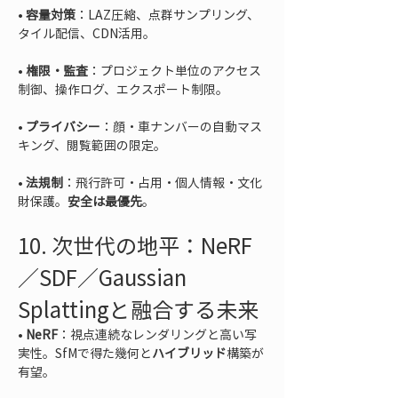
• 
容量対策
：LAZ圧縮、点群サンプリング、
• 
権限・監査
：プロジェクト単位のアクセス
• 
プライバシー
：顔・車ナンバーの自動マス
• 
法規制
：飛行許可・占用・個人情報・文化
財保護。
安全は最優先
。
10. 次世代の地平：NeRF
／SDF／Gaussian 
Splattingと融合する未来
• 
NeRF
：視点連続なレンダリングと高い写
実性。SfMで得た幾何と
ハイブリッド
構築が