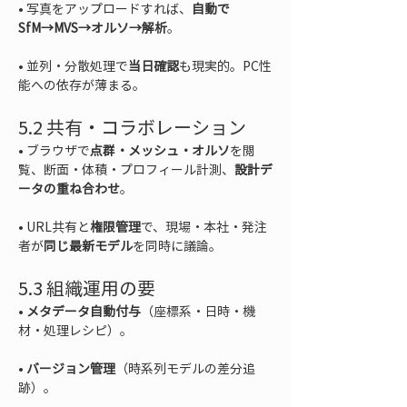
• 
写真をアップロードすれば、
自動で
SfM→MVS→オルソ→解析
• 
並列・分散処理で
当日確認
も現実的。PC性
能への依存が薄まる。
5.2 共有・コラボレーション
• 
ブラウザで
点群・メッシュ・オルソ
を閲
覧、断面・体積・プロフィール計測、
設計デ
ータの重ね合わせ
• 
URL共有と
権限管理
で、現場・本社・発注
者が
同じ最新モデル
を同時に議論。
5.3 組織運用の要
• 
メタデータ自動付与
（座標系・日時・機
• 
バージョン管理
（時系列モデルの差分追