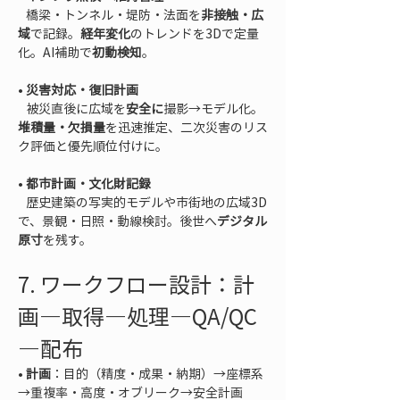
   橋梁・トンネル・堤防・法面を
非接触・広
域
で記録。
経年変化
のトレンドを3Dで定量
化。AI補助で
初動検知
• 
災害対応・復旧計画
   被災直後に広域を
安全に
撮影→モデル化。
堆積量・欠損量
を迅速推定、二次災害のリス
• 
都市計画・文化財記録
   歴史建築の写実的モデルや市街地の広域3D
で、景観・日照・動線検討。後世へ
デジタル
原寸
を残す。
7. ワークフロー設計：計
画—取得—処理—QA/QC
—配布
• 
計画
：目的（精度・成果・納期）→座標系
→重複率・高度・オブリーク→安全計画