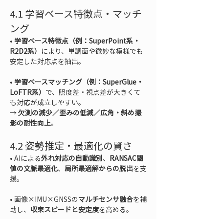
4.1 学習ベース特徴点・マッチ
ング
• 
学習ベース特徴点（例：SuperPoint系・
R2D2系）
により、単調面や微妙な模様でも
• 
学習ベースマッチング（例：SuperGlue・
LoFTR系）
で、照度差・視点差が大きくて
も対応が成立しやすい。  

→ 
欠測の減少／歪みの低減／広角・斜め撮
影の耐性向上
。
4.2 姿勢推定・最適化の賢さ
• 
AIによる
外れ対応の自動識別
、
RANSAC閾
値の文脈最適化
、
局所最適解からの脱出
を支
• 
画像×IMU×GNSSの
マルチセンサ融合
を補
助し、
収束スピードと安定度
を高める。