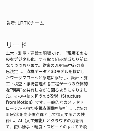
著者: LRTKチーム
リード
土木・測量・建設の現場では、
「現場そのも
のをデジタル化」
する取り組みが当たり前に
なりつつあります。従来の2D図面中心の意
思決定は、
点群データ
と
3Dモデル
を核にし
たワークフローへと急速に移行し、設計・施
工・検査・維持管理の各工程が
一つの立体的
な“現実”
を共有しながら回るようになりまし
た。その中核を担うのが
SfM（Structure 
from Motion）
です。一般的なカメラやド
ローンから得た
多視点画像
を解析し、現場の
3D形状を高密度点群として復元するこの技
術は、
AI（人工知能）
と
クラウド
の力を得
て、使い勝手・精度・スピードのすべてで飛