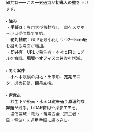
即共有――この一気通貫が
初導入の壁
を下げ
ます。
• 
強み
  - 
手軽さ
：専用大型機材なし。既存スマホ
＋小型受信機で開始。  

  - 
絶対精度
：GCPを最小化しつつ
2〜5cm級
を狙える場面が増加。  

  - 
即共有
：URLで発注者・本社と同じモデ
ルを俯瞰。
現場↔オフィス
• 
向く案件
  - 小〜中規模の用地・出来形、
定期モニ
タ
• 
留意点
  - 植生下や鏡面・水面は従来通り
原理的な
課題
が残る。
LiDAR併用
や撮影工夫を。  

  - 通信帯域・電池・現場安全（第三者・
風・電波）を運用手順に組み込む。