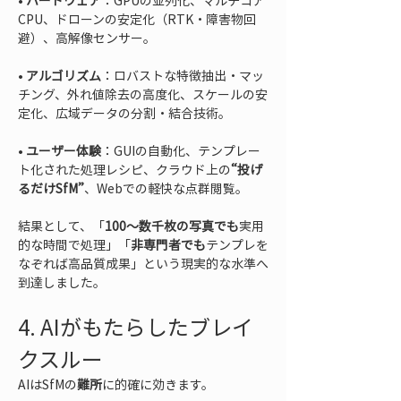
• 
ハードウェア
：GPUの並列化、マルチコア
CPU、ドローンの安定化（RTK・障害物回
• 
アルゴリズム
：ロバストな特徴抽出・マッ
チング、外れ値除去の高度化、スケールの安
• 
ユーザー体験
：GUIの自動化、テンプレー
ト化された処理レシピ、クラウド上の
“投げ
るだけSfM”
、Webでの軽快な点群閲覧。
結果として、「
100〜数千枚の写真でも
実用
的な時間で処理」「
非専門者でも
テンプレを
なぞれば高品質成果」という現実的な水準へ
到達しました。
4. AIがもたらしたブレイ
クスルー
AIはSfMの
難所
に的確に効きます。