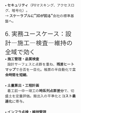
• 
セキュリティ
（PIIマスキング、アクセスロ
グ、暗号化）。  

→ 
スケーラブルに“3Dが回る”
会社の標準基
盤へ。
6. 実務ユースケース：設
計—施工—検査—維持の
全域で効く
• 
施工管理・品質検査
   設計サーフェスと点群を重ね、
残差ヒート
マップ
で合否を一目化。帳票の半自動化で
立
会時間を短縮
• 
土量算出・工程計画
   着工前—中—竣工の
時系列点群差分
で、切
盛土を定量評価。搬出入の平準化と
コスト最
適化
• 
インフラ点検・維持管理