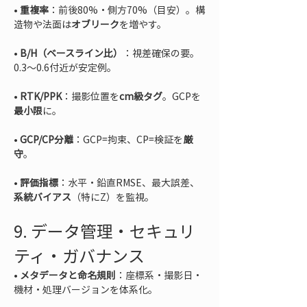
• 
重複率
：前後80%・側方70%（目安）。構
造物や法面は
オブリーク
• 
B/H（ベースライン比）
：視差確保の要。
• 
RTK/PPK
：撮影位置を
cm級タグ
。GCPを
最小限
• 
GCP/CP分離
：GCP=拘束、CP=検証を
厳
守
• 
評価指標
：水平・鉛直RMSE、最大誤差、
系統バイアス
（特にZ）を監視。
9. データ管理・セキュリ
ティ・ガバナンス
• 
メタデータと命名規則
：座標系・撮影日・