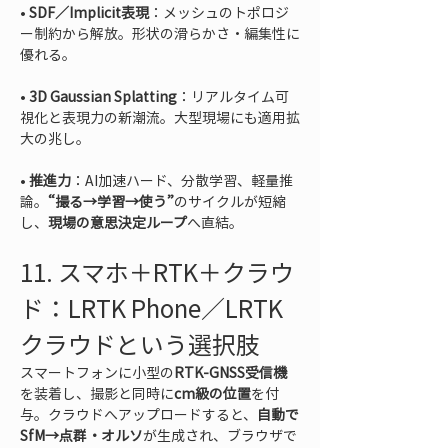
• 
SDF／Implicit表現
：メッシュのトポロジ
ー制約から解放。形状の滑らかさ・編集性に
• 
3D Gaussian Splatting
：リアルタイム可
視化と表現力の新潮流。大型現場にも適用拡
• 
推進力
：AI加速ハード、分散学習、軽量推
論。
“撮る→学習→使う”
のサイクルが短縮
し、
現場の意思決定ループ
へ直結。
11. スマホ＋RTK＋クラウ
ド：LRTK Phone／LRTK
クラウドという選択肢
スマートフォンに小型の
RTK-GNSS受信機
を装着し、撮影と同時に
cm級の位置
を付
与。クラウドへアップロードすると、
自動で
SfM→点群・オルソ
が生成され、ブラウザで