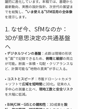
躍的に進化しています。本稿では、基礎から
最新動向、実務の設計指針、次世代の展望ま
でを総覧し、
“いま使える”SfM活用の全体像
を提示します。
1. なぜ今、SfMなのか：
3Dが意思決定の共通基盤
へ
• 
デジタルツインの基盤
：点群は現場の形状
を“面”で記録できるため、
俯瞰と細部
の両立
が可能。断面・体積・勾配・クリアランスな
• 
コストとスピード
：市販ドローン＋カメラ
＋ソフトで
広域を短時間
に3D化。従来の人
手中心の測量と比べ、
現地工数と安全リスク
• 
BIM/CIM・GISとの親和性
：3D成果を
設