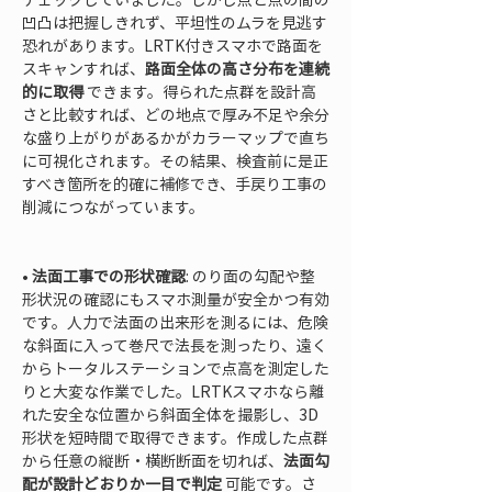
凹凸は把握しきれず、平坦性のムラを見逃す
恐れがあります。LRTK付きスマホで路面を
スキャンすれば、
路面全体の高さ分布を連続
的に取得
 できます。得られた点群を設計高
さと比較すれば、どの地点で厚み不足や余分
な盛り上がりがあるかがカラーマップで直ち
に可視化されます。その結果、検査前に是正
すべき箇所を的確に補修でき、手戻り工事の
削減につながっています。

• 
法面工事での形状確認
: のり面の勾配や整
形状況の確認にもスマホ測量が安全かつ有効
です。人力で法面の出来形を測るには、危険
な斜面に入って巻尺で法長を測ったり、遠く
からトータルステーションで点高を測定した
りと大変な作業でした。LRTKスマホなら離
れた安全な位置から斜面全体を撮影し、3D
形状を短時間で取得できます。作成した点群
から任意の縦断・横断断面を切れば、
法面勾
配が設計どおりか一目で判定
 可能です。さ