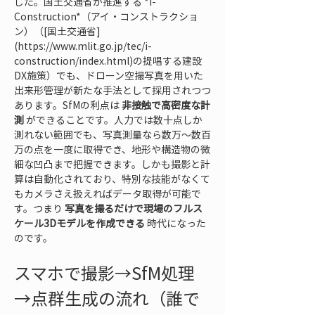
した。国土交通省が推進する *i-
Construction*（アイ・コンストラクショ
ン）（[国土交通省]
(https://www.mlit.go.jp/tec/i-
construction/index.html)の提唱する建設
DX施策）でも、ドローン空撮写真を用いた
出来形管理が新たな手法として採用されつつ
あります。SfMの利点は 
非接触で高密度な計
測
 ができることです。人力では数十点しか
測れない範囲でも、写真測量なら数万～数百
万の点を一度に取得でき、地形や構造物の微
細な凹凸まで把握できます。しかも撮影と計
算は自動化されており、特別な技能がなくて
もカメラさえ扱えればデータ取得が可能で
す。つまり 
写真を撮るだけで現場のフルス
ケール3Dモデルを作成できる
 時代になった
のです。
スマホで撮影→SfM処理
→点群生成の流れ（誰で