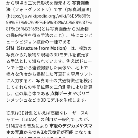
から現場の三次元形状を復元する 
写真測量
法
（フォトグラメトリ）です（[写真測量法]
(https://ja.wikipedia.org/wiki/%E5%86%
99%E7%9C%9F%E6%B8%AC%E9%87%
8F%E6%B3%95)とは写真画像から対象物
の幾何特性を得る手法のこと）。特にコンピ
ュータビジョン技術の一種である 
SfM（Structure from Motion）
 は、複数の
写真から対象物や現場の3Dモデルを復元す
る手法として知られています。例えばドロー
ンで上空から連続撮影した画像や、地上で
様々な角度から撮影した写真群を専用ソフト
に入力すると、写真同士の共通特徴点を検出
してそれらの空間位置を三角測量により計算
し、点の集合体である 
点群データ
 やポリゴ
ンメッシュなどの3Dモデルを生成します。
従来は3D計測といえば高額なレーザースキ
ャナー（LiDAR）の利用が一般的でしたが、
SfM技術の普及により 
市販のデジカメやスマ
ホの写真からでも3次元復元が可能
 になりま