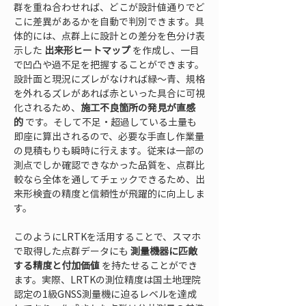
群を重ね合わせれば、どこが設計値通りでど
こに差異があるかを自動で判別できます。具
体的には、点群上に設計との差分を色分け表
示した 
出来形ヒートマップ
 を作成し、一目
で凹凸や過不足を把握することができます。
設計面と現況にズレがなければ緑～青、規格
を外れるズレがあれば赤といった具合に可視
化されるため、
施工不良箇所の発見が直感
的
 です。そして不足・超過している土量も
即座に算出されるので、必要な手直し作業量
の見積もりも瞬時に行えます。従来は一部の
測点でしか確認できなかった品質を、点群比
較なら全体を通してチェックできるため、出
来形検査の精度と信頼性が飛躍的に向上しま
す。
このようにLRTKを活用することで、スマホ
で取得した点群データにも 
測量機器に匹敵
する精度と付加価値
 を持たせることができ
ます。実際、LRTKの測位精度は国土地理院
認定の1級GNSS測量機に迫るレベルを達成