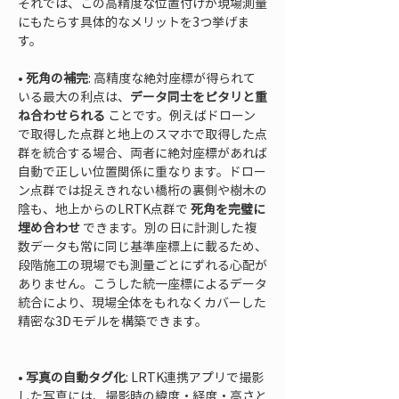
それでは、この高精度な位置付けが現場測量
にもたらす具体的なメリットを3つ挙げま
す。
• 
死角の補完
: 高精度な絶対座標が得られて
いる最大の利点は、
データ同士をピタリと重
ね合わせられる
 ことです。例えばドローン
で取得した点群と地上のスマホで取得した点
群を統合する場合、両者に絶対座標があれば
自動で正しい位置関係に重なります。ドロー
ン点群では捉えきれない橋桁の裏側や樹木の
陰も、地上からのLRTK点群で 
死角を完璧に
埋め合わせ
 できます。別の日に計測した複
数データも常に同じ基準座標上に載るため、
段階施工の現場でも測量ごとにずれる心配が
ありません。こうした統一座標によるデータ
統合により、現場全体をもれなくカバーした
精密な3Dモデルを構築できます。

• 
写真の自動タグ化
: LRTK連携アプリで撮影
した写真には、撮影時の緯度・経度・高さと