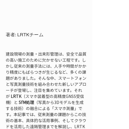
著者: LRTKチーム
建設現場の測量・出来形管理は、安全で品質
の高い施工のために欠かせない工程です。し
かし従来の測量手法には、人手や時間がかか
り精度にもばらつきが生じるなど、多くの課
題がありました。そんな中、スマートフォン
と写真測量技術を組み合わせた新しいアプロ
ーチが登場し、注目を集めています。それ
が 
LRTK
（スマホ装着型の高精度GNSS受信
機）と 
SfM処理
（写真から3Dモデルを生成
する技術）の融合による「スマホ測量」で
す。本記事では、従来測量の課題からこの技
術の基本、具体的な活用事例、そしてクラウ
ドを活用した遠隔管理までを解説し、LRTK