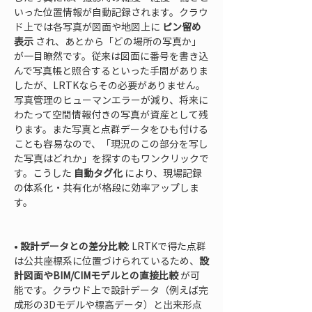
いった位置情報が自動記録されます。クラウ
ド上では各写真が図面や地図上に 
ピン留め
表示
 され、あとから「どの場所の写真か」
が一目瞭然です。従来は図面に番号を書き込
んで写真帳と照合するといった手間がありま
したが、LRTKならその必要がありません。
写真管理のヒューマンエラーが減り、将来に
わたって空間情報付きの写真が資産として残
ります。また写真と点群データをひも付ける
ことも容易なので、「現況のこの部分を写し
た写真はどれか」を探すのもワンクリックで
す。こうした 
自動タグ化
 により、現場記録
の体系化・共有化が格段に効率アップしま
す。

• 
設計データとの差分比較
: LRTKで得た点群
は公共座標系に位置づけられているため、
設
計図面やBIM/CIMモデルとの直接比較
 が可
能です。クラウド上で設計データ（例えば完
成形の3Dモデルや標高データ）と出来形点