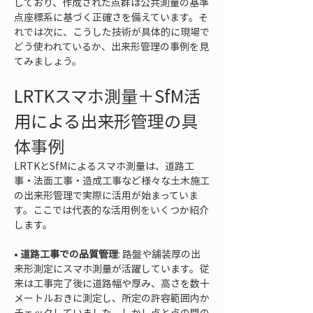
しており、作成された点群は公共測量の基準
点座標系に基づく正確さを備えています。そ
れでは次に、こうした技術が具体的に現場で
どう使われているか、出来形管理の事例を見
てみましょう。
LRTKスマホ測量＋SfM活
用による出来形管理の具
体事例
LRTKとSfMによるスマホ測量は、道路工
事・法面工事・造成工事など様々な土木施工
の出来形管理で実際に活用が始まっていま
す。ここでは代表的な活用例をいくつか紹介
します。
• 
道路工事での品質管理
: 路盤や舗装厚の出
来形測定にスマホ測量が活躍しています。従
来は工事完了後に道路幅や厚み、高さを数十
メートルおきに測定し、所定の許容範囲内か
チェックしていました。しかし点と点の間の