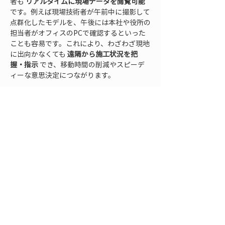
者も 
リアルタイムに現場データを閲覧可能
です。例えば現場技術者が午前中に撮影して
点群化したモデルを、午後には本社や役所の
担当者がオフィスのPCで確認するといった
ことも容易です。これにより、わざわざ現地
に出向かなくても 
遠隔から施工状況を把
握・指示
 でき、移動時間の削減やスピーデ
ィーな意思決定につながります。
次に、
現地撮影とオフィス解析の分業
 もク
ラウドならではのメリットです。現場ではス
マホで短時間に撮影作業だけを行い、重たい
解析処理や詳細な図面チェックはオフィスの
スタッフに任せることができます。現地の作
業員がデータ収集、本社の技術者がデータ分
析と報告書作成——という形で役割分担すれ
ば、
少人数で複数現場を効率良く管理
 でき
ます。各現場に測量士を常駐させる余裕がな
い中小企業や自治体でも、現地係員が撮影だ
け行い、本庁の担当者がデータ検証を行う運
用が現実的になるでしょう。