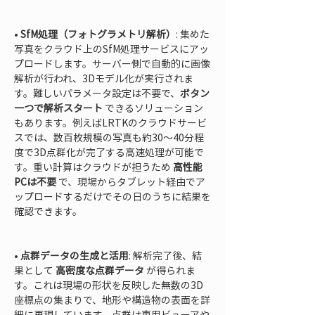
• 
SfM処理（フォトグラメトリ解析）
: 集めた
写真をクラウド上のSfM処理サービスにアッ
プロードします。サーバー側で自動的に画像
解析が行われ、3Dモデル化が実行されま
す。難しいパラメータ設定は不要で、
ボタン
一つで解析スタート
 できるソリューション
もあります。例えばLRTKのクラウドサービ
スでは、数百枚規模の写真も約30～40分程
度で3D点群化が完了する高速処理が可能で
す。重い計算はクラウドが担うため 
高性能
PCは不要
 で、現場からタブレット経由でア
ップロードするだけでその日のうちに結果を
確認できます。

• 
点群データの生成と活用
: 解析完了後、結
果として 
高密度な点群データ
 が得られま
す。これは現場の形状を反映した無数の3D
座標点の集まりで、地形や構造物の表面を詳
細に再現しています。点群は専用ビューアや