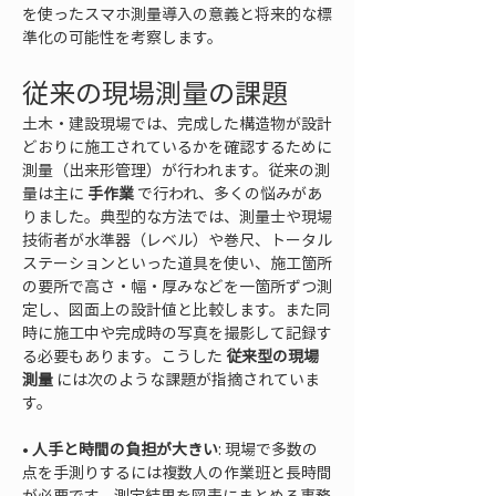
を使ったスマホ測量導入の意義と将来的な標
準化の可能性を考察します。
従来の現場測量の課題
土木・建設現場では、完成した構造物が設計
どおりに施工されているかを確認するために
測量（出来形管理）が行われます。従来の測
量は主に 
手作業
 で行われ、多くの悩みがあ
りました。典型的な方法では、測量士や現場
技術者が水準器（レベル）や巻尺、トータル
ステーションといった道具を使い、施工箇所
の要所で高さ・幅・厚みなどを一箇所ずつ測
定し、図面上の設計値と比較します。また同
時に施工中や完成時の写真を撮影して記録す
る必要もあります。こうした 
従来型の現場
測量
 には次のような課題が指摘されていま
す。
• 
人手と時間の負担が大きい
: 現場で多数の
点を手測りするには複数人の作業班と長時間
が必要です。測定結果を図表にまとめる事務