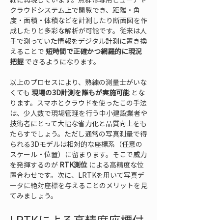
クラウドシステム上で閲覧でき、距離・角
度・面積・体積などを計測したり断面図を作
成したりと多彩な解析が可能です。従来は人
手で測っていた情報をデジタル計測に置き換
えることで 
短時間で正確かつ網羅的に現況
把握
 できるようになります。
以上のプロセスにより、熟練の測量士がいな
くても 
現場の3D計測を誰もが実施可能
 とな
ります。スマホとクラウドを使ったこの手法
は、少人数で現場管理を行う中小建設業者や
技術者にとって大幅な省力化と品質向上をも
たらすでしょう。ただし通常の写真測量で得
られる3Dモデルは相対的な座標系（任意の
スケール・位置）に留まります。そこで威力
を発揮するのが 
RTK測位
 による高精度な位
置合わせです。次に、LRTKを用いて写真デ
ータに絶対座標を与えることのメリットを見
てみましょう。