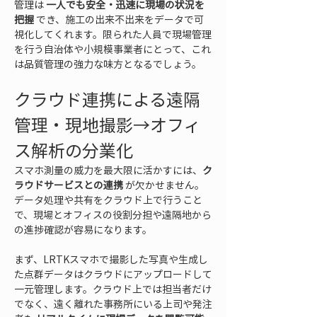
管理は 
一人でも安全・迅速に現場の状況を
把握
 でき、施工の出来不出来をデータで可
視化してくれます。限られた人員で現場管理
を行う自治体や小規模事業者にとって、これ
は品質管理の強力な味方となるでしょう。
クラウド連携による遠隔
管理・現地撮影→オフィ
ス解析の分業化
スマホ測量の威力を最大限に活かすには、
ク
ラウドサービスとの連携
 が欠かせません。
データ処理や共有をクラウド上で行うこと
で、現場とオフィスの役割分担や遠隔地から
の進捗確認が容易になります。
まず、LRTKスマホで撮影した写真や生成し
た点群データはクラウドにアップロードして
一元管理します。クラウド上では担当者だけ
でなく、遠く離れた事務所にいる上司や発注