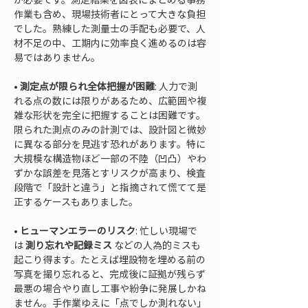
作業も含め、現場技術者にとって大きな負担
でした。熟練した測量士の手配も必要で、人
材不足の中、工期内に効率良く進めるのは容
• 
測定点が限られ全体把握が困難
: 人力で測
れる点の数には限りがあるため、広範囲や複
雑な形状を完全に把握することは困難です。
限られた測点のみの計測では、設計図と微妙
に異なる部分を見逃す恐れがあります。特に
大規模な構造物ほど一部の不陸（凹凸）やわ
ずかな誤差を見落とすリスクが高まり、検査
段階で「設計と違う」と指摘されて慌てて是
• 
ヒューマンエラーのリスク
: 忙しい現場で
は 
測り忘れや記録ミス
 などの人為的ミスも
起こり得ます。たとえば埋設物を埋める前の
写真を撮り忘れると、完成後に証拠が残らず
最悪の場合やり直し工事や紛争に発展しかね
ません。手作業ゆえに「点でしか測れない」