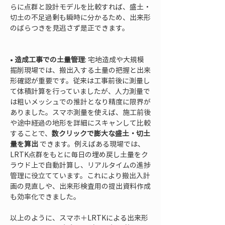
らに点群と設計モデルを比較すれば、盛土・
切土の不足過剰も瞬時に分かるため、出来形
のばらつきを見逃さず是正できます。

• 
造成工事での土量管理
: 宅地造成や大規模
掘削現場では、搬出入する土量の把握と出来
形確認が重要です。従来は工事前後に測量し
て体積計算を行っていましたが、人力測量で
は粗いメッシュでの推計となり精度に限界が
ありました。スマホ測量を使えば、施工前後
や途中経過の地形を詳細にスキャンして比較
することで、
数クリックで膨大な盛土・切土
量を算出
 できます。例えばある現場では、
LRTK点群をもとに毎日の埋め戻し土量をク
ラウド上で自動計算し、リアルタイムの進捗
管理に役立てています。これにより搬出入計
画の見直しや、出来形検査用の提出資料作成
も効率化できました。
以上のように、スマホ＋LRTKによる出来形