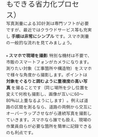
もできる省力化プロセ
ス）
写真測量による3D計測は専門ソフトが必要
ですが、最近ではクラウドサービス等も充実
し 
手順は非常にシンプル
 です。スマホ測量
の一般的な流れを見てみましょう。
• 
スマホで現場を撮影
: 特別な機材は不要で、
市販のスマートフォンがカメラになります。
測りたい対象（工事箇所や構造物）をスマホ
で様々な角度から撮影します。ポイントは 
対象をぐるりと囲むように重複度の高い写
真
 を撮ることです（同じ場所を少し位置を
変えて何枚も撮影し、画像が互いに60～
80%以上重なるようにします）。例えば道
路の区間を測るなら、道路の両側から交互に
オーバーラップさせながら連続写真を撮影し
ていきます。スマホなら誰でも扱え、現場の
作業員自らが必要な箇所を簡単に記録できる
のも利点です。
