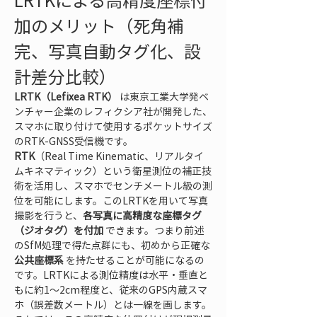
LRTKによる高精度座標付
加のメリット（死角補
完、写真自動タグ化、設
計差分比較）
LRTK（Lefixea RTK）
 は東京工業大学発ベ
ンチャー企業のレフィクシア社が開発した、
スマホに取り付けて使用するポケットサイズ
のRTK-GNSS受信機です。
RTK
（Real Time Kinematic、リアルタイ
ムキネマティック）という衛星測位の補正技
術を活用し、スマホでセンチメートル級の測
位を可能にします。このLRTKを用いて写真
撮影を行うと、
各写真に高精度な座標タグ
（ジオタグ）を付加
 できます。つまり前述
のSfM処理で得た点群にも、初めから正確な 
公共座標系
 を持たせることが可能になるの
です。LRTKによる測位精度は水平・垂直と
もに約1〜2cm程度と、従来のGPS内蔵スマ
ホ（誤差数メートル）とは一線を画します。