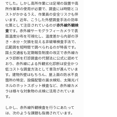
でした。しかし高所作業には足場の設置や高
所作業車の使用が必要で、調査には時間とコ
ストがかかるうえ、作業員の安全リスクも伴
います。近年、こうした外壁調査手法の効率
化策として注目されているのが
赤外線外観検
査
です。赤外線サーモグラフィーカメラで表
面温度分布を可視化し、温度差から内部の浮
き・水分・欠損を捉える非破壊検査手法で、
広範囲を短時間で調べられるのが特長です。
国土交通省も定期報告制度の改正で赤外線カ
メラ診断を打診調査の代替法に公式に認めて
おり、赤外線による外観劣化診断は安全かつ
低コストな調査方法として普及が進んでいま
す。建物外壁はもちろん、屋上面の防水不良
箇所の特定、設備配管の漏水検知、太陽光パ
ネルのホットスポット検査など、赤外線カメ
ラは様々な対象物の点検に活用されていま
す。
しかし、赤外線外観検査を行うにあたって
は、次のような課題も指摘されています。