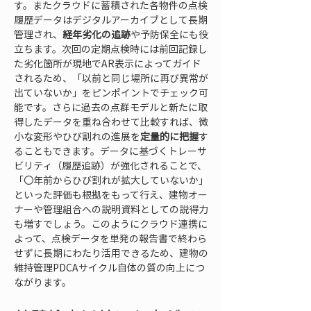
す。またクラウドに蓄積された各物件の点検
履歴データはデジタルアーカイブとして長期
管理され、
経年劣化の追跡
や予防保全にも役
立ちます。次回の定期点検時には前回記録し
た劣化箇所が現地でAR表示によってガイド
されるため、「以前と同じ場所に再び異常が
出ていないか」をピンポイントでチェック可
能です。さらに過去の点群モデルと新たに取
得したデータを重ね合わせて比較すれば、微
小な変形やひび割れの進展を
定量的に把握
す
ることもできます。データに基づくトレーサ
ビリティ（履歴追跡）が強化されることで、
「〇年前からひび割れが拡大していないか」
といった評価も根拠をもって行え、建物オー
ナーや管理組合への説明資料としての説得力
も増すでしょう。このようにクラウド連携に
よって、点検データを単発の報告書で終わら
せずに長期にわたり活用できるため、建物の
維持管理PDCAサイクル自体の質の向上につ
ながります。