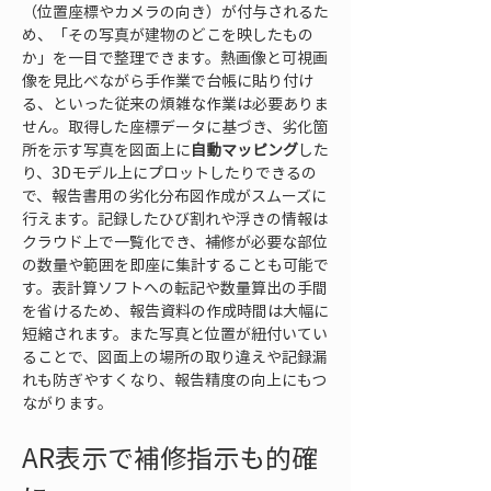
（位置座標やカメラの向き）が付与されるた
め、「その写真が建物のどこを映したもの
か」を一目で整理できます。熱画像と可視画
像を見比べながら手作業で台帳に貼り付け
る、といった従来の煩雑な作業は必要ありま
せん。取得した座標データに基づき、劣化箇
所を示す写真を図面上に
自動マッピング
した
り、3Dモデル上にプロットしたりできるの
で、報告書用の劣化分布図作成がスムーズに
行えます。記録したひび割れや浮きの情報は
クラウド上で一覧化でき、補修が必要な部位
の数量や範囲を即座に集計することも可能で
す。表計算ソフトへの転記や数量算出の手間
を省けるため、報告資料の作成時間は大幅に
短縮されます。また写真と位置が紐付いてい
ることで、図面上の場所の取り違えや記録漏
れも防ぎやすくなり、報告精度の向上にもつ
ながります。
AR表示で補修指示も的確