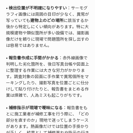
• 
検出位置が不明確になりやすい
：サーモグ
ラフィ画像には周囲の目印が少なく、異常が
写っていても
建物上のどの場所
に該当するか
後から特定しにくい傾向があります。特に大
規模建物や類似箇所が多い設備では、撮影画
像だけを頼りに現場で問題箇所を探し出すの
• 
報告書作成に手間がかかる
：赤外線画像で
判明した劣化箇所を、後日写真台帳や図面上
に整理する作業には大きな労力がかかりま
す。調査対象の図面に手作業で異常個所をマ
ーキングしたり、撮影写真を位置ごとに仕分
けして貼り付けたりと、報告書をまとめる作
• 
補修指示が現場で曖昧になる
：報告書をも
とに施工業者が補修工事を行う際に、「どの
部分を直すのか」現地で迷ってしまうケース
があります。熱画像だけでは位置の手掛かり
が乏しく、結果として補修漏れや指示の行き