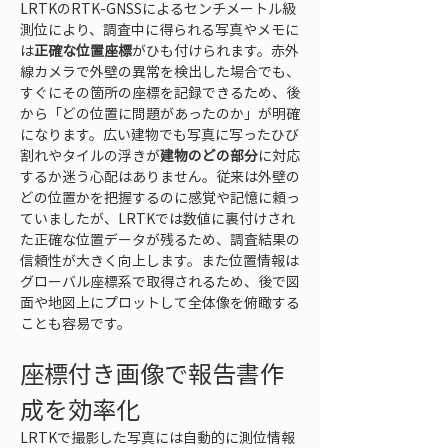
LRTKのRTK-GNSSによるセンチメートル級
測位により、調査中に得られる写真やメモに
は
正確な位置座標
がひも付けられます。赤外
線カメラで外壁の異常を検出した場合でも、
すぐにその箇所の座標を記録できるため、後
から「どの位置に問題があったのか」が明確
になります。広い建物でも写真に写ったひび
割れやタイルの浮きが
建物のどの部分
に対応
するか迷う心配はありません。従来は外壁の
どの位置かを把握するのに感覚や記憶に頼っ
ていましたが、LRTKでは数値に裏付けされ
た正確な位置データが残るため、調査結果の
信頼性が大きく向上します。また位置情報は
グローバル座標系で取得されるため、後で図
面や地図上にプロットして全体像を俯瞰する
ことも容易です。  
座標付き画像で報告書作
成を効率化
LRTKで撮影した写真には自動的に測位情報