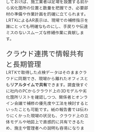
しておけば、施工業者は足場を設置する前か
ら劣化箇所の位置と数量を把握でき、必要部
材の準備や作業計画を的確に立てられます。
LRTKによるAR表示は、現場での補修指示を
誰にとっても明確なものにし、手戻りや伝達
ミスのないスムーズな修繕作業に貢献しま
す。
クラウド連携で情報共有
と長期管理
LRTKで取得した点検データはそのままクラ
ウドに同期でき、現場から離れたオフィスと
も
リアルタイムで共有
できます。調査後すぐ
に社内のPCからクラウド上の3Dモデルや劣
化箇所リストを確認しつつ、関係者とオンラ
イン会議で補修の優先度や工法を検討すると
いったことも可能です。紙の報告書では伝わ
りにくかった現場の状況も、クラウド上の立
体モデルや地図上で直感的に共有できるた
め、施主や管理者への説明も容易になりま