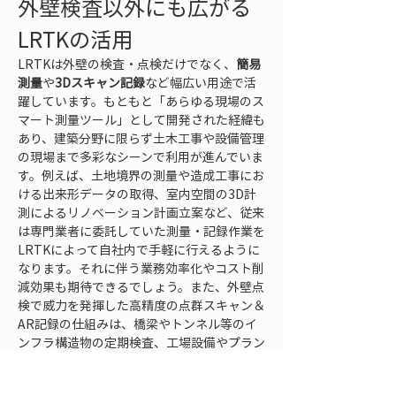
外壁検査以外にも広がる
LRTKの活用
LRTKは外壁の検査・点検だけでなく、
簡易
測量
や
3Dスキャン記録
など幅広い用途で活
躍しています。もともと「あらゆる現場のス
マート測量ツール」として開発された経緯も
あり、建築分野に限らず土木工事や設備管理
の現場まで多彩なシーンで利用が進んでいま
す。例えば、土地境界の測量や造成工事にお
ける出来形データの取得、室内空間の3D計
測によるリノベーション計画立案など、従来
は専門業者に委託していた測量・記録作業を
LRTKによって自社内で手軽に行えるように
なります。それに伴う業務効率化やコスト削
減効果も期待できるでしょう。また、外壁点
検で威力を発揮した高精度の点群スキャン＆
AR記録の仕組みは、橋梁やトンネル等のイ
ンフラ構造物の定期検査、工場設備やプラン
ト配管の劣化チェック、さらには太陽光パネ
ルや法面の変状モニタリングなどにも応用可