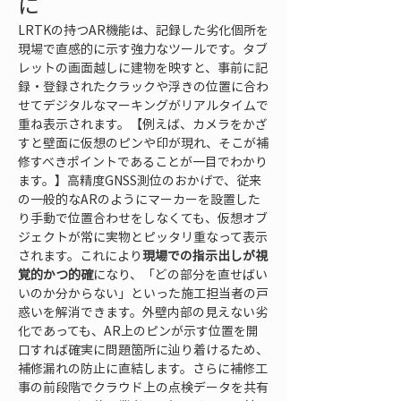
に
LRTKの持つAR機能は、記録した劣化個所を
現場で直感的に示す強力なツールです。タブ
レットの画面越しに建物を映すと、事前に記
録・登録されたクラックや浮きの位置に合わ
せてデジタルなマーキングがリアルタイムで
重ね表示されます。【例えば、カメラをかざ
すと壁面に仮想のピンや印が現れ、そこが補
修すべきポイントであることが一目でわかり
ます。】高精度GNSS測位のおかげで、従来
の一般的なARのようにマーカーを設置した
り手動で位置合わせをしなくても、仮想オブ
ジェクトが常に実物とピッタリ重なって表示
されます。これにより
現場での指示出しが視
覚的かつ的確
になり、「どの部分を直せばい
いのか分からない」といった施工担当者の戸
惑いを解消できます。外壁内部の見えない劣
化であっても、AR上のピンが示す位置を開
口すれば確実に問題箇所に辿り着けるため、
補修漏れの防止に直結します。さらに補修工
事の前段階でクラウド上の点検データを共有