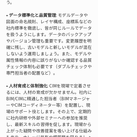
• 
データ標準化と品質管理
: モデルデータや
図面の命名規則、レイヤ構成、座標系などの
社内標準を徹底し、皆が同じルールでデータ
を扱うようにします。データのバックアップ
やバージョン管理も重要です。変更履歴を明
確に残し、古いモデルと新しいモデルが混在
しないよう運用しましょう。また、モデルや
属性情報の内容に誤りがないか確認する品質
チェック体制も必要です（ダブルチェックや
• 
人材育成と体制強化
: CIMを現場で定着させ
るには、人材の育成が欠かせません。社内に
BIM/CIMに精通した担当者（BIMマネージャ
ーやCIMコーディネーター等）を配置し、現
場のサポート役とします。その上で、定期的
に社内研修や外部セミナーへの参加を推奨
し、最新スキルの習得を促します。現場から
上がった疑問や改善提案を吸い上げる仕組み