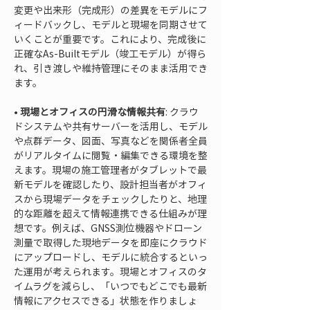
変更や出来形（完成形）の差異をモデルにフ
ィードバックし、モデルと現場を同期させて
いくことが重要です。これにより、完成後に
正確なAs-Builtモデル（竣工モデル）が得ら
れ、引き渡しや維持管理にそのまま活用でき
• 
現場とオフィスの円滑な情報共有
: クラウ
ドシステムや共有サーバーを活用し、モデル
や点群データ、図面、写真などを関係者全員
がリアルタイムに閲覧・編集できる環境を整
えます。現場の施工管理者がタブレットで最
新モデルを確認したり、設計担当者がオフィ
スから現場データをチェックしたりと、地理
的な距離を超えて情報連携できる仕組みが理
想です。例えば、GNSS測位機器やドローン
測量で取得した現地データを即座にクラウド
にアップロードし、モデルに統合するといっ
た運用が考えられます。現場とオフィスのタ
イムラグを減らし、「いつでもどこでも最新
情報にアクセスできる」状態を作りましょ