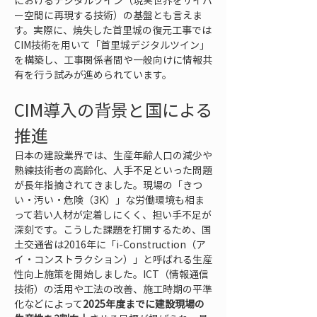
におけるデジタルツイン（現実世界をサイバ
ー空間に再現する技術）の基盤とも言えま
す。実際に、焼失した首里城の復元工事では
CIM技術を用いて「首里城デジタルツイン」
を構築し、工事関係者間や一般向けに情報共
有を行う試みが進められています。
CIM導入の背景と国による
推進
日本の建設業界では、生産年齢人口の減少や
熟練技術者の高齢化、人手不足といった問題
が長年指摘されてきました。現場の「きつ
い・汚い・危険（3K）」な労働環境も相ま
って若い人材が定着しにくく、担い手不足が
深刻です。こうした課題を打開するため、国
土交通省は2016年に「i-Construction（ア
イ・コンストラクション）」と呼ばれる生産
性向上施策を開始しました。ICT（情報通信
技術）の活用や工法の改善、施工時期の平準
化などによって
2025年度までに建設現場の