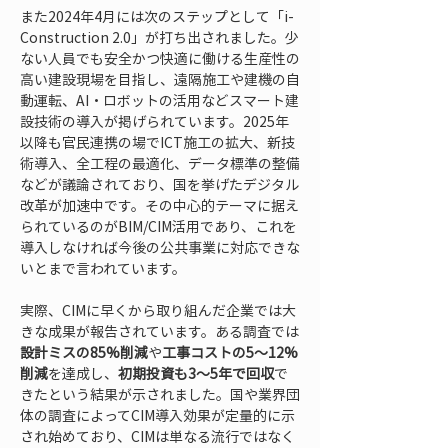
また2024年4月には次のステップとして「i-
Construction 2.0」が打ち出されました。少
ない人員でも安全かつ快適に働ける生産性の
高い建設現場を目指し、遠隔施工や建機の自
動運転、AI・ロボットの活用などスマート建
設技術の導入が掲げられています。2025年
以降も官民連携の場でICT施工の拡大、新技
術導入、全工程の最適化、データ標準の整備
などが議論されており、国を挙げたデジタル
改革が加速中です。その中心的テーマに据え
られているのがBIM/CIM活用であり、これを
導入しなければ今後の公共事業に対応できな
いとまで言われています。
実際、CIMに早くから取り組んだ企業では大
きな成果が報告されています。ある調査では
設計ミスの85%削減
や
工事コストの5～12%
削減
を達成し、
初期投資も3～5年で回収
で
きたという結果が示されました。国や業界団
体の調査によってCIM導入効果が定量的に示
され始めており、CIMは単なる流行ではなく