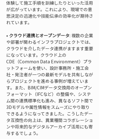
体験して施工手順を訓練したりといった活用
が広がっています。これにより、現場での意
思決定の迅速化や技能伝承の効率化が期待さ
• 
クラウド連携とオープンデータ
: 複数の企業
や部署が関わるインフラプロジェクトでは、
クラウドを介したデータ連携がますます重要
になっています。クラウド上の
CDE（Common Data Environment）プラ
ットフォームを使い、設計事務所・施工会
社・発注者が一つの最新モデルを共有しなが
らプロジェクトを進める事例が増えていま
す。また、BIM/CIMデータ交換用のオープン
フォーマット（IFCなど）の整備や、システ
ム間の連携標準化も進み、異なるソフト間で
3Dモデルや属性情報をスムーズにやり取り
できるようになってきました。こうしたデー
タ互換性の向上は、異業種間コラボレーショ
ンや将来的なデジタルアーカイブ活用にも寄