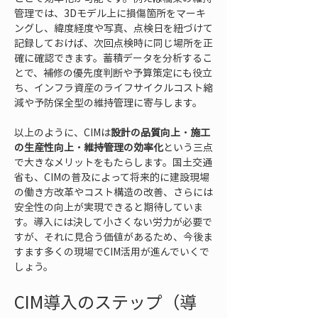
管理では、3Dモデル上に損傷箇所をマーキ
ングし、緯度経度や写真、点検日を紐づけて
記録しておけば、次回点検時に同じ場所を正
確に確認できます。蓄積データを分析するこ
とで、補修の優先度判断や予算策定にも役立
ち、インフラ資産のライフサイクルコスト縮
減や予防保全型の維持管理に寄与します。
以上のように、CIMは
設計の品質向上
・
施工
の生産性向上
・
維持管理の効率化
という三点
で大きなメリットをもたらします。国土交通
省も、CIMの普及によって将来的に建設現場
の働き方改革やコスト構造の改善、さらには
安全性の向上が実現できると期待していま
す。導入には決して小さくない労力が必要で
すが、それに見合う価値があるため、今後ま
すます多くの現場でCIM活用が進んでいくで
しょう。
CIM導入のステップ（導