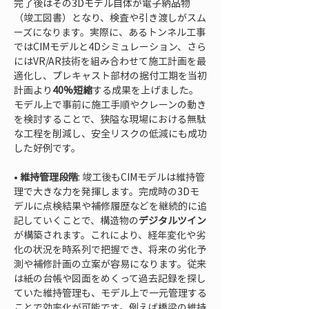
完了後はその3Dモデル自体が電子納品物
（竣工図書）となり、検査や引き渡しがスム
ーズになります。実際に、あるトンネル工事
ではCIMモデルと4Dシミュレーション、さら
にはVR/AR技術を組み合わせて施工計画を最
適化し、プレキャスト部材の据付工期を当初
計画より
40%短縮
する成果を上げました。
モデル上で事前に施工手順やクレーンの動き
を検討することで、狭隘な現場における無駄
な工程を削減し、安全リスクの低減にも成功
• 
維持管理段階
: 竣工後もCIMモデルは維持管
理で大きな力を発揮します。完成時の3Dモ
デルに点検結果や補修履歴などを継続的に追
記していくことで、構造物の
デジタルツイン
が構築されます。これにより、経年変化や劣
化の状況を時系列で把握でき、将来の劣化予
測や補修計画の立案が容易になります。従来
は紙の台帳や図面をめくって過去記録を探し
ていた維持管理も、モデル上で一元管理する
ことで効率化が可能です。例えば橋梁の維持