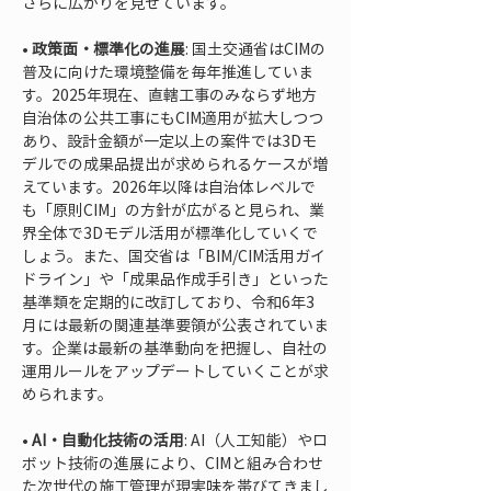
さらに広がりを見せています。
• 
政策面・標準化の進展
: 国土交通省はCIMの
普及に向けた環境整備を毎年推進していま
す。2025年現在、直轄工事のみならず地方
自治体の公共工事にもCIM適用が拡大しつつ
あり、設計金額が一定以上の案件では3Dモ
デルでの成果品提出が求められるケースが増
えています。2026年以降は自治体レベルで
も「原則CIM」の方針が広がると見られ、業
界全体で3Dモデル活用が標準化していくで
しょう。また、国交省は「BIM/CIM活用ガイ
ドライン」や「成果品作成手引き」といった
基準類を定期的に改訂しており、令和6年3
月には最新の関連基準要領が公表されていま
す。企業は最新の基準動向を把握し、自社の
運用ルールをアップデートしていくことが求
• 
AI・自動化技術の活用
: AI（人工知能）やロ
ボット技術の進展により、CIMと組み合わせ
た次世代の施工管理が現実味を帯びてきまし