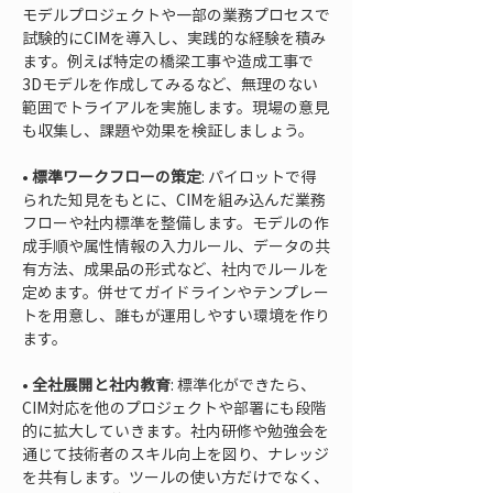
モデルプロジェクトや一部の業務プロセスで
試験的にCIMを導入し、実践的な経験を積み
ます。例えば特定の橋梁工事や造成工事で
3Dモデルを作成してみるなど、無理のない
範囲でトライアルを実施します。現場の意見
• 
標準ワークフローの策定
: パイロットで得
られた知見をもとに、CIMを組み込んだ業務
フローや社内標準を整備します。モデルの作
成手順や属性情報の入力ルール、データの共
有方法、成果品の形式など、社内でルールを
定めます。併せてガイドラインやテンプレー
トを用意し、誰もが運用しやすい環境を作り
• 
全社展開と社内教育
: 標準化ができたら、
CIM対応を他のプロジェクトや部署にも段階
的に拡大していきます。社内研修や勉強会を
通じて技術者のスキル向上を図り、ナレッジ
を共有します。ツールの使い方だけでなく、