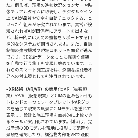
た。例えば、現場の進捗状況をセンサーや映
像でリアルタイムに取得し、デジタルツイン
上でAIが品質や安全を自動チェックする、と
いった仕組みが研究されています。異常が検
知されればAIが関係者にアラートを出すな
ど、将来的には人間の監督をサポートする自
律的なシステムが期待されます。また、自動
制御の建設機械や現場ロボットも開発が進ん
でおり、3D設計データをもとに掘削や舗装
を自動で行う施工も実現し始めています。こ
れらのスマート施工技術は、深刻な技能者不
• 
XR技術（AR/VR）の実用化
: AR（拡張現
実）やVR（仮想現実）とCIMの組み合わせも
トレンドの一つです。タブレットやARグラ
スを通じて現実の風景にCIMモデルを重ねて
表示し、設計と施工現場を直感的に比較でき
るツールが実用化されています。例えば、完
成予想の3Dモデルを現地に投影して配置や
景観を確認したり、構造物内部をVRで疑似