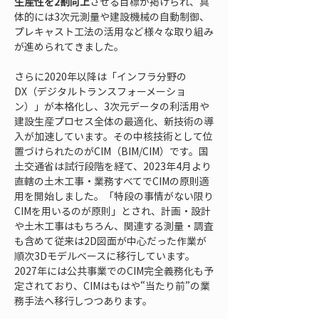
生産性を2割向上
させる目標が掲げられ、具
体的には3次元測量や建設機械の自動制御、
プレキャスト工法の活用など様々な取り組み
が進められてきました。
さらに2020年以降は「インフラ分野の
DX（デジタルトランスフォーメーショ
ン）」が本格化し、3次元データの利活用や
建設生産プロセス全体の最適化、新技術の導
入が加速しています。その中核技術として位
置づけられたのがCIM（BIM/CIM）です。国
土交通省は試行段階を経て、2023年4月より
直轄の土木工事・業務すべてでCIMの原則適
用を開始しました。「特段の事情がない限り
CIMを用いるのが原則」とされ、計画・設計
や土木工事はもちろん、関連する測量・調査
も含めて従来は2D図面が中心だった作業が
順次3Dモデルベースに移行しています。
2027年には公共事業でのCIM完全義務化も予
定されており、CIMはもはや“当たり前”の業
務手法へ移行しつつあります。