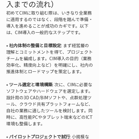
入までの流れ）
初めてCIMに取り組む際は、いきなり全業務
に適用するのではなく、段階を踏んで準備・
導入を進めることが成功のカギです。以下
は、CIM導入の一般的なステップです。
• 
社内体制の整備と目標設定
: まず経営層の
理解とコミットメントを得て、プロジェクト
チームを編成します。CIM導入の目的（業務
効率化、精度向上など）を明確にし、社内の
• 
ツール選定と環境構築
: 次に、CIMに必要な
ソフトウェアやハードウェアを選定します。
設計用の3D CAD/BIMソフトや、点群処理ツ
ール、クラウド共有プラットフォームなど、
自社の業務に適したツールを検討します。同
時に、高性能PCやタブレット端末などのICT
• 
パイロットプロジェクトで試行
: 小規模な