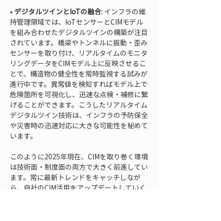
• 
デジタルツインとIoTの融合
: インフラの維
持管理領域では、IoTセンサーとCIMモデル
を組み合わせたデジタルツインの構築が注目
されています。橋梁やトンネルに振動・歪み
センサーを取り付け、リアルタイムのモニタ
リングデータをCIMモデル上に反映させるこ
とで、構造物の健全性を常時監視する試みが
進行中です。異常値を検知すればモデル上で
危険箇所を可視化し、迅速な点検・補修に繋
げることができます。こうしたリアルタイム
デジタルツイン技術は、インフラの予防保全
や災害時の迅速対応に大きな可能性を秘めて
います。
このように2025年現在、CIMを取り巻く環境
は技術面・制度面の両方で大きく前進してい
ます。常に最新トレンドをキャッチしなが
ら、自社のCIM活用をアップデートしていく
ことが、競争力を維持する上でますます重要
になるでしょう。