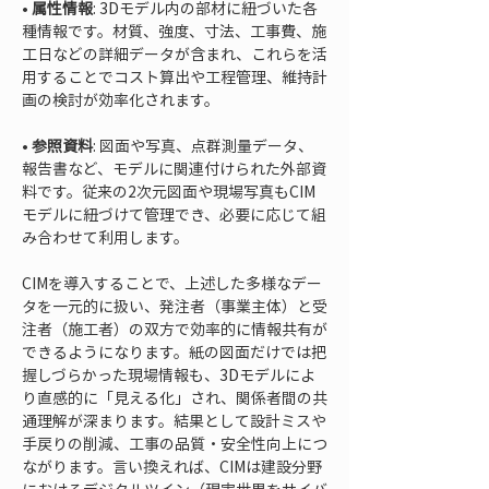
• 
属性情報
: 3Dモデル内の部材に紐づいた各
種情報です。材質、強度、寸法、工事費、施
工日などの詳細データが含まれ、これらを活
用することでコスト算出や工程管理、維持計
• 
参照資料
: 図面や写真、点群測量データ、
報告書など、モデルに関連付けられた外部資
料です。従来の2次元図面や現場写真もCIM
モデルに紐づけて管理でき、必要に応じて組
み合わせて利用します。
CIMを導入することで、上述した多様なデー
タを一元的に扱い、発注者（事業主体）と受
注者（施工者）の双方で効率的に情報共有が
できるようになります。紙の図面だけでは把
握しづらかった現場情報も、3Dモデルによ
り直感的に「見える化」され、関係者間の共
通理解が深まります。結果として設計ミスや
手戻りの削減、工事の品質・安全性向上につ
ながります。言い換えれば、CIMは建設分野