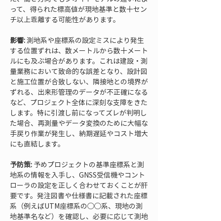
って、得られた標高値が現地基準と数十セン
チ以上乖離する可能性があります。
影響:
 測地系や座標系の設定ミスにより発生
する位置ずれは、数メートルから数十メート
ルにも及ぶ場合があります。これは建設・測
量業務において致命的な誤差となり、設計図
と施工位置が合致しない、隣接地との境界が
ずれる、出来形管理のデータが不正確になる
など、プロジェクト全体に深刻な支障をきた
します。特に引渡し前になってズレが判明し
た場合、再測量やデータ変換のために大幅な
手戻り作業が発生し、納期遅延やコスト増大
にも直結します。
予防策:
 予めプロジェクトの基準座標系と測
地系の情報を入手し、GNSS受信機やコント
ローラの設定を正しく合わせておくことが肝
要です。発注図書や仕様書に記載された座標
系（例えばUTM座標系の◯◯系、現地の測
地基準名など）を確認し、必要に応じて測地