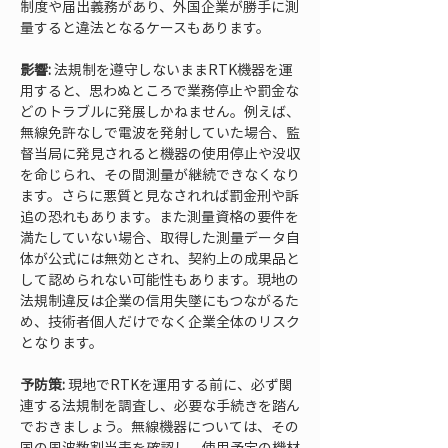
制度や届出義務があり、外国企業が勝手に測
量すると違法となるケースもあります。
影響:
 法規制を遵守しないままRTK機器を運
用すると、思わぬところで業務停止や罰金な
どのトラブルに発展しかねません。例えば、
無線免許なしで電波を発射していた場合、監
督当局に発見されると機器の使用停止や没収
を命じられ、その間測量が継続できなくなり
ます。さらに悪質と見なされれば罰金刑や訴
追の恐れもあります。また測量資格の要件を
満たしていない場合、取得した測量データ自
体が公式には無効とされ、契約上の成果品と
して認められない可能性もあります。現地の
法規制違反は企業の信用失墜にもつながるた
め、技術者個人だけでなく企業全体のリスク
となります。
予防策:
 現地でRTKを運用する前に、必ず関
連する法規制を調査し、必要な手続きを踏ん
でおきましょう。無線機器については、その
国の周波数割当表を確認し、使用予定の機材