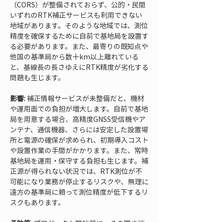
（CORS）が整備されておらず、公的・民間
いずれのRTK補正サービスも利用できない
地域があります。そのような地域では、測位
精度を確保するために自前で基地局を設置す
る必要があります。また、最寄りの既知点や
他国の基準局から数十km以上離れている
と、基線長の長さゆえにRTK精度が劣化する
問題も生じます。
影響:
 補正情報サービスが未整備だと、機材
や運用面での負担が増大します。自前で基地
局を用意する場合、高精度GNSS受信機やア
ンテナ、通信機器、さらには安定した設置場
所と電源の確保が求められ、初期導入コスト
や設置作業の手間がかかります。また、常時
基地局を運用・保守する負担も生じます。補
正源が得られない状況では、RTK測位が不
可能になり業務が停止するリスクや、無理に
遠方の基準局に頼って測位精度が低下するリ
スクもあります。