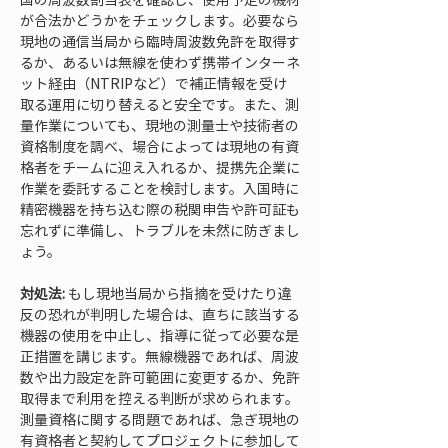
が合法かどうかをチェックします。必要なら
現地の通信当局から臨時周波数免許を取得す
るか、あるいは無線を使わず携帯インターネ
ット経由（NTRIPなど）で補正情報を受け
取る運用に切り替えると安全です。また、測
量作業についても、現地の測量士や技術者の
資格制度を調べ、場合によっては現地の有資
格者をチームに迎え入れるか、提携先企業に
作業を委託することを検討します。入国時に
精密機器を持ち込む際の税関申告や許可証も
忘れずに準備し、トラブルを未然に防ぎまし
ょう。
対処法:
 もし現地当局から指摘を受けたり違
反の恐れが判明した場合は、直ちに該当する
機器の使用を中止し、指導に従って必要な是
正措置を講じます。無線機器であれば、周波
数や出力設定を許可範囲に変更するか、免許
取得まで利用を控える判断が求められます。
測量資格に関する問題であれば、急ぎ現地の
有資格者と契約してプロジェクトに参加して