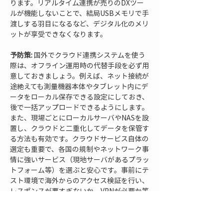
ります。リアルタイム連携が売りのDXツー
ルが機能しないことで、結局USBメモリで手
渡しする羽目になるなど、デジタル化のメリ
ットが享受できなくなります。
予防策:
 国外でクラウド連携システムを使う
際は、オフライン運用時の代替手段を必ず用
意しておきましょう。例えば、ネット接続が
途絶えても測量機器本体やタブレット内にデ
ータをローカル保存できる設定にしておき、
後で一括アップロードできるようにします。
また、現場ごとにローカルサーバやNASを設
置し、クラウドと二重化してデータを保管す
る方法も有効です。クラウドサービス自体の
選定も重要で、各国の規制やネットワーク事
情に強いサービス（現地サーバがあるプラッ
トフォーム等）を選ぶと安心です。事前にテ
スト環境で海外からのアクセス検証を行い、
レスポンスが悪すぎないか、VPNが必要か等
をチェックしておくことも忘れないようにし
ます。