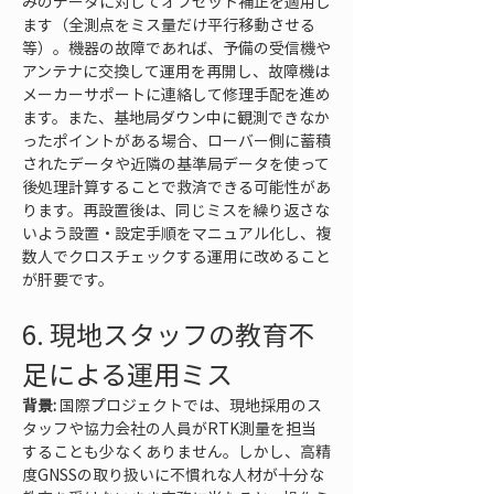
みのデータに対してオフセット補正を適用し
ます（全測点をミス量だけ平行移動させる
等）。機器の故障であれば、予備の受信機や
アンテナに交換して運用を再開し、故障機は
メーカーサポートに連絡して修理手配を進め
ます。また、基地局ダウン中に観測できなか
ったポイントがある場合、ローバー側に蓄積
されたデータや近隣の基準局データを使って
後処理計算することで救済できる可能性があ
ります。再設置後は、同じミスを繰り返さな
いよう設置・設定手順をマニュアル化し、複
数人でクロスチェックする運用に改めること
が肝要です。
6. 現地スタッフの教育不
足による運用ミス
背景:
 国際プロジェクトでは、現地採用のス
タッフや協力会社の人員がRTK測量を担当
することも少なくありません。しかし、高精
度GNSSの取り扱いに不慣れな人材が十分な