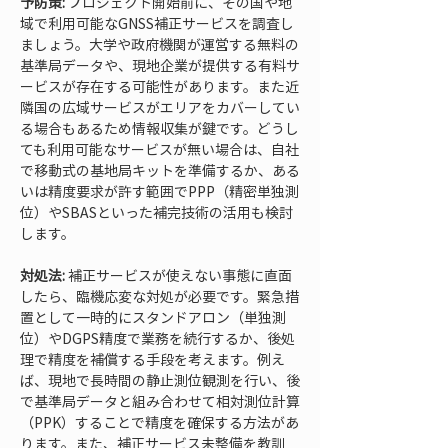
予防策:
 プロジェクト開始前に、その国や地
域で利用可能なGNSS補正サービスを調査し
ましょう。大学や政府機関が運営する無料の
基準局データや、現地企業が提供する有料サ
ービスが存在する可能性があります。また近
隣国の広域サービスがエリアをカバーしてい
る場合もあるため情報収集が鍵です。どうし
ても利用可能なサービスが無い場合は、自社
で移動式の基地局キットを準備するか、ある
いは精度要求が許す範囲でPPP（精密単独測
位）やSBASといった補完技術の活用も検討
します。
対処法:
 補正サービスが使えない事態に直面
したら、臨機応変な対処が必要です。緊急措
置として一時的にスタンドアロン（単独測
位）やDGPS精度で業務を続行するか、後処
理で精度を補償する手段を考えます。例え
ば、現地で長時間の静止測位観測を行い、後
で基準局データと組み合わせて相対測位計算
（PPK）することで精度を確保する方法があ
ります。また、補正サービス未整備を教訓