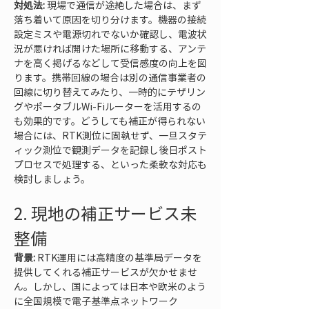
対処法:
 現場で通信が途絶した場合は、まず
落ち着いて原因を切り分けます。機器の接続
設定ミスや電源切れでないか確認し、電波状
況が悪ければ開けた場所に移動する、アンテ
ナを高く掲げるなどして受信感度の向上を図
ります。携帯回線の場合は別の通信事業者の
回線に切り替えてみたり、一時的にテザリン
グやポータブルWi-Fiルーターを活用するの
も効果的です。どうしても補正が得られない
場合には、RTK測位に固執せず、一旦スタテ
ィック測位で観測データを記録し後日ポスト
プロセスで処理する、といった柔軟な対応も
検討しましょう。
2. 現地の補正サービス未
整備
背景:
 RTK運用には高精度の基準局データを
提供してくれる補正サービスが欠かせませ
ん。しかし、国によっては日本や欧米のよう
に全国規模で電子基準点ネットワーク