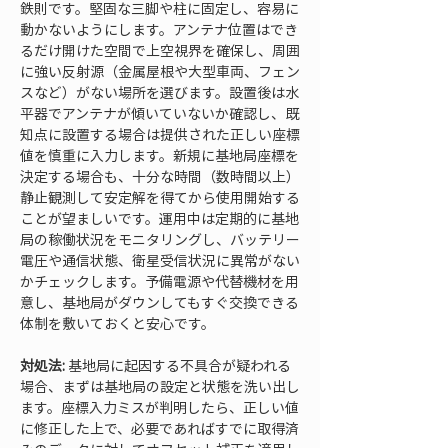
鉄則です。堅固な三脚や柱に固定し、容易に
動かないようにします。アンテナ位置はでき
るだけ開けた空間で上空視界を確保し、周囲
に強い反射源（金属屋根や大型車両、フェン
スなど）がない場所を選びます。設置後は水
平器でアンテナが傾いていないか確認し、既
知点に設置する場合は提供された正しい座標
値を慎重に入力します。新規に基地局座標を
決定する場合も、十分な時間（数時間以上）
静止観測して安定解を得てから使用開始する
ことが望ましいです。運用中は定期的に基地
局の稼働状況をモニタリングし、バッテリー
電圧や通信状態、衛星受信状況に異常がない
かチェックします。予備電源や代替機材を用
意し、基地局がダウンしてもすぐ交換できる
体制を敷いておくと安心です。
対処法:
 基地局に起因する不具合が疑われる
場合、まずは基地局の設定と状態を洗い出し
ます。座標入力ミスが判明したら、正しい値
に修正した上で、必要であればすでに取得済