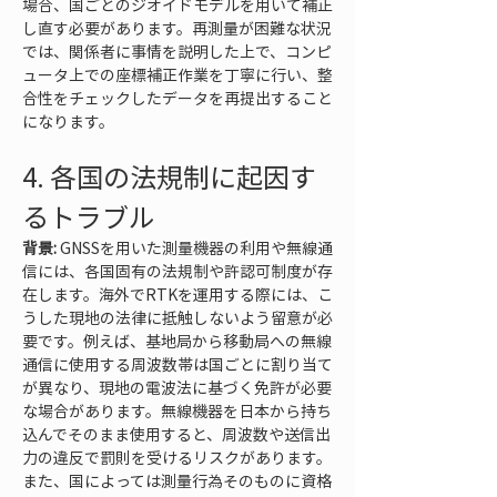
場合、国ごとのジオイドモデルを用いて補正
し直す必要があります。再測量が困難な状況
では、関係者に事情を説明した上で、コンピ
ュータ上での座標補正作業を丁寧に行い、整
合性をチェックしたデータを再提出すること
になります。
4. 各国の法規制に起因す
るトラブル
背景:
 GNSSを用いた測量機器の利用や無線通
信には、各国固有の法規制や許認可制度が存
在します。海外でRTKを運用する際には、こ
うした現地の法律に抵触しないよう留意が必
要です。例えば、基地局から移動局への無線
通信に使用する周波数帯は国ごとに割り当て
が異なり、現地の電波法に基づく免許が必要
な場合があります。無線機器を日本から持ち
込んでそのまま使用すると、周波数や送信出
力の違反で罰則を受けるリスクがあります。
また、国によっては測量行為そのものに資格