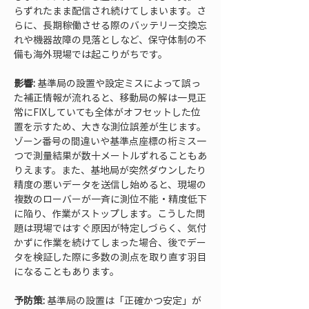
らずれたまま配信され続けてしまいます。さ
らに、長期稼働させる際のバッテリー交換忘
れや機器故障の見落としなど、保守体制の不
備も海外現場では起こりがちです。
影響:
 基準局の設置や設定ミスによって誤っ
た補正情報が流れると、移動局の解は一見正
常にFIXしていても全体がオフセットした位
置を示すため、大きな測位誤差が生じます。
ゾーン番号の間違いや基準点座標の桁ミス一
つで測量結果が数十メートルずれることもあ
りえます。また、基地局が突然ダウンしたり
精度の悪いデータを送信し始めると、現場の
複数のローバーが一斉に測位不能・精度低下
に陥り、作業がストップします。こうした問
題は現場ではすぐ原因が特定しづらく、気付
かずに作業を続けてしまった場合、後でデー
タを検証した際に多数の測点を取り直す羽目
になることもあります。
予防策:
 基準局の設置は「正確かつ安定」が