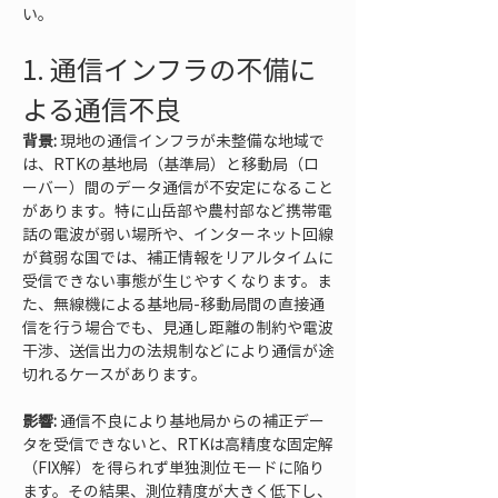
い。
1. 通信インフラの不備に
よる通信不良
背景:
 現地の通信インフラが未整備な地域で
は、RTKの基地局（基準局）と移動局（ロ
ーバー）間のデータ通信が不安定になること
があります。特に山岳部や農村部など携帯電
話の電波が弱い場所や、インターネット回線
が貧弱な国では、補正情報をリアルタイムに
受信できない事態が生じやすくなります。ま
た、無線機による基地局-移動局間の直接通
信を行う場合でも、見通し距離の制約や電波
干渉、送信出力の法規制などにより通信が途
切れるケースがあります。
影響:
 通信不良により基地局からの補正デー
タを受信できないと、RTKは高精度な固定解
（FIX解）を得られず単独測位モードに陥り
ます。その結果、測位精度が大きく低下し、