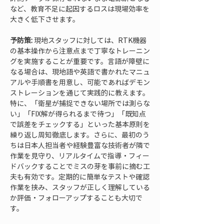
など、教育不足に起因するロスは現場効率を
大きく低下させます。
予防策:
 現地スタッフに対しては、RTK機器
の基本操作から注意点まで丁寧なトレーニン
グを実施することが重要です。言語が障壁に
なる場合は、現地語や英語で書かれたマニュ
アルや手順書を用意し、可能であればデモン
ストレーションを通じて実践的に教えます。
特に、「衛星が捕捉できない場所では測らな
い」「FIX解が得られるまで待つ」「既知点
で誤差をチェックする」といった基本原則を
繰り返し周知徹底します。さらに、最初のう
ちは日本人担当者や経験豊富な技術者が隣で
作業を見守り、リアルタイムで指導・フィー
ドバックすることでミスの芽を事前に摘む工
夫も有効です。定期的に簡単なテストや確認
作業を挟み、スタッフが正しく理解している
か評価・フォローアップすることも大切で
す。