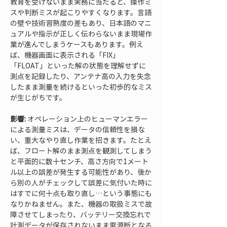
教育を受けないまま実務に当たると、操作ミ
スや判断ミスが起こりやすくなります。言語
の壁や技術習熟度の差もあり、日本語のマニ
ュアルや指示が正しく伝わらないまま現場作
業が進んでしまうケースもあります。例え
ば、機器画面に表示される「FIX」
「FLOAT」といった解の状態を理解せずに
測点を記録したり、アンテナ高の入力を失念
したまま測量を続けるといった初歩的なミス
が生じがちです。
影響:
 オペレーション上のヒューマンエラー
による測量ミスは、データの信頼性を損な
い、重大なやり直し作業を招きます。たとえ
ば、フロート解のまま測点を観測してしまう
と平面的に数十センチ、高さ方向で1メート
ル以上の誤差が発生する可能性があり、後か
ら別の人がチェックして誤差に気付いた時に
はすでに何十点も取り直し…という事態にも
なりかねません。また、機器の取扱ミスで故
障させてしまったり、バッテリー交換忘れで
計測データが保存されないまま電源断となる