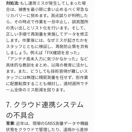
対処法:
 もし運用ミスが発生してしまった場
合は、被害を最小限に食い止めるべく早急な
リカバリーに努めます。測点誤りが判明した
ら、その時点で作業を一旦中止し、誤測箇所
の洗い出しとリスト化を行います。そして、
正しい手順で再測量を実施してデータを修正
します。作業後には、なぜミスが起きたかを
スタッフとともに検証し、再発防止策を共有
しましょう。例えば「FIX確認を怠った」
「アンテナ高未入力に気づかなかった」など
具体的な教訓をまとめ、以降の教育に活かし
ます。また、どうしても技術習得が難しいス
タッフには無理に精密測量を任せず、別作業
に配置転換することも検討し、適材適所でチ
ーム全体のミス削減を図ります。
7. クラウド連携システム
の不具合
背景:
 近年は、現場のGNSS測量データや機器
状態をクラウドで管理したり、遠隔から進捗