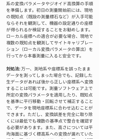
系の変換パラメータやジオイド高換算の手順
を準備します。初日の測量開始前には、現地
の既知点（既設の測量標石など）が入手可能
ならそれを観測して、機器の設定通りの座標
が得られるか検証することをお勧めします。
ローカル座標への適合が必要な場合、現地で
複数の既知点を観測してサイトキャリブレー
ション（ローカル変換パラメータの算出）を
行ってから本番測量に入ると安全です。
対処法:
 万一、測地系や座標系を誤ったまま
データを測ってしまった場合でも、記録した
生データがあれば後から正しい座標系へ変換
することは可能です。測量ソフトウェア上で
所定の変換パラメータを適用したり、既知点
を基準に平行移動・回転させて補正すること
で、データを現地座標系に合わせ込むことが
できます。ただし、変換誤差を完全に取り除
くには最低でも複数の基準点で整合を確認す
る必要があります。また、高さについては平
均海面に基づく標高系への変換が漏れていた