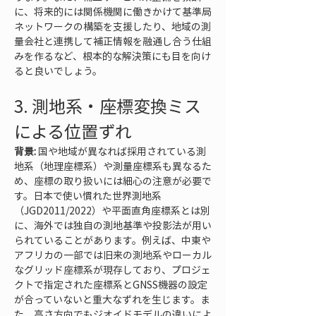
に、将来的には関係機関に働きかけて基準局
ネットワークの構築を支援したり、地域の測
量会社と連携して補正情報を融通し合う仕組
みを作るなど、根本的な解決策にも目を向け
ると良いでしょう。
3. 測地系・座標変換ミス
による位置ずれ
背景:
 国や地域が異なれば採用されている測
地系（地理座標系）や測量座標系も異なるた
め、座標の取り扱いには細心の注意が必要で
す。日本で使い慣れた世界測地系
（JGD2011/2022）や平面直角座標系とは別
に、海外では独自の測地基準や投影法が用い
られていることがあります。例えば、中東や
アフリカの一部では旧来の測地系やローカル
なグリッド座標系が現存しており、プロジェ
クトで指定された座標系とGNSS機器の設定
が合っていないと重大なずれを生じます。ま
た、高さ方向でもジオイドモデルの違いによ