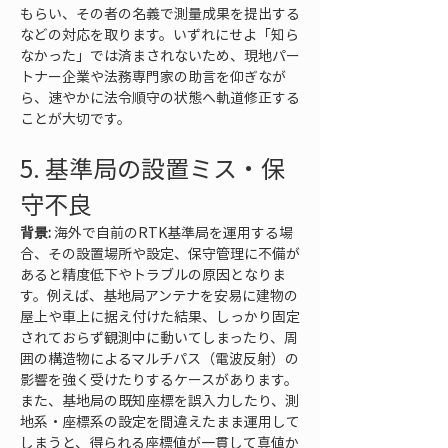
もらい、その者の名義で測量成果を提出する
などの対応を取ります。いずれにせよ「知ら
なかった」では済まされないため、現地パー
トナー企業や法務専門家の助言を仰ぎなが
ら、速やかに法令順守の状態へ軌道修正する
ことが大切です。
5. 基準局の設置ミス・保
守不良
背景:
 海外で自前のRTK基準局を運用する場
合、その設置場所や設定、保守管理に不備が
あると精度低下やトラブルの原因となりま
す。例えば、基地局アンテナを安易に建物の
屋上や車上に据え付けた結果、しっかり固定
されておらず観測中に動いてしまったり、周
囲の構造物によるマルチパス（電波反射）の
影響を強く受けたりするケースがあります。
また、基地局の既知座標を誤入力したり、測
地系・座標系の設定を間違えたまま運用して
しまうと、得られる座標値が一貫して真値か