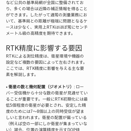
など公共の基準局網が全国に整備されてお
り、多くの場合は近隣の補正情報を得ること
ができます。したがって通常の測量業務にお
いて、基準局との距離が極端に問題となるケ
ースは少なく、実用上RTKはほぼ常にセンチ
メートル級の高精度を期待できます。
RTK精度に影響する要因
RTKによる測位精度は、衛星環境や機器の
設定など複数の要因によって左右されます。
ここでは、RTK精度に影響を与える主な要
素を解説します。
• 
衛星の数と幾何配置（ジオメトリ）
: ロー
バー受信機から十分な数の衛星が見通せてい
ることが重要です。一般にRTK初期化には最
低5個程度の衛星が必要とされ、安定した精
度のためには7〜8個以上の同時受信が望ま
しいと言われます。衛星の配置が偏っている
（例えば空の一部にしか衛星が集まっていな
い）場合、位置の演算精度を示すDOP値