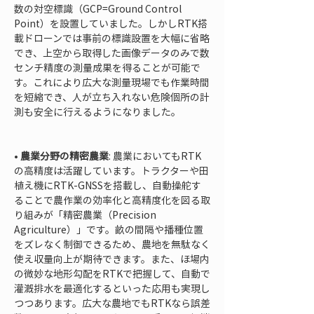
数の対空標識（GCP=Ground Control 
Point）を設置していました。しかしRTK搭
載ドローンでは事前の標識設置を大幅に省略
でき、上空から取得した画像データのみで数
センチ精度の測量成果を得ることが可能で
す。これにより広大な測量現場でも作業時間
を短縮でき、人が立ち入れない危険個所の計
測も安全に行えるようになりました。

• 
農業分野の精密農業
: 農業においてもRTK
の高精度は活躍しています。トラクターや田
植え機にRTK-GNSSを搭載し、自動操舵す
ることで農作業の効率化と高精度化を図る取
り組みが「精密農業（Precision 
Agriculture）」です。畝の間隔や播種位置
をズレなく制御できるため、農地を無駄なく
使え収量向上が期待できます。また、ほ場内
の微妙な地形勾配をRTKで把握して、自動で
灌漑排水を最適化するといった応用も実現し
つつあります。広大な農地でもRTKなら誤差