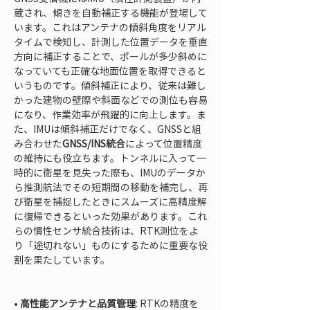
蔵され、傾きを自動補正する機能が登場して
います。これはアンテナの傾斜角度をリアル
タイムで検知し、計測した位置データを垂直
方向に補正することで、ポールが多少斜めに
なっていても正確な地面位置を取得できると
いうものです。傾斜補正により、従来は難し
かった建物の壁際や斜面などでの測位も容易
になり、作業効率が飛躍的に向上します。ま
た、IMUは傾斜補正だけでなく、GNSSと組
み合わせた
GNSS/INS統合
によって位置精度
の維持にも役立ちます。トンネルに入って一
時的に衛星を見失った際も、IMUのデータか
ら推測航法でその短期間の移動を補完し、再
び衛星を捕捉したときにスムーズに高精度解
に復帰できるといった効果があります。これ
らの慣性センサ統合技術は、RTK測位をよ
り「途切れない」ものにするために重要な役
割を果たしています。

• 
高性能アンテナと品質管理
: RTKの精度を