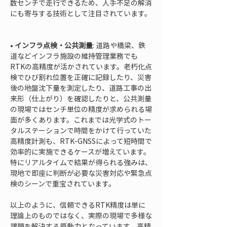
数センチで走行できるため、人手不足の解消
にも寄与する技術として注目されています。

• 
インフラ点検・公共測量
: 道路や橋梁、鉄
道などインフラ施設の維持管理業務でも
RTKの高精度が活かされています。老朽化点
検でひび割れ位置を正確に記録したり、災害
後の地盤沈下量を測定したり、道路工事の出
来形（仕上がり）を確認したりと、公共測量
の現場ではセンチ単位の精度が求められる場
面が多くあります。これまでは光学式のトー
タルステーションで時間をかけて行っていた
高精度計測も、RTK-GNSSによって短時間で
効率的に実施できるケースが増えています。
特にリアルタイムで結果が得られる強みは、
現地で即座に判断が必要な災害対応や緊急点
検のシーンで重宝されています。
以上のように、信頼できるRTK精度は単に
理論上のものではなく、実際の現場で多様な
課題を解決する原動力となっています。高精