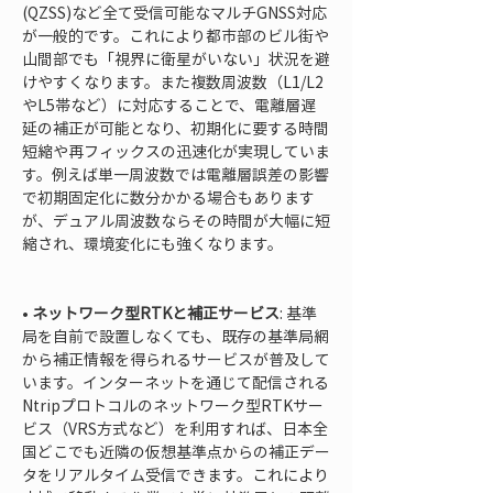
(QZSS)など全て受信可能なマルチGNSS対応
が一般的です。これにより都市部のビル街や
山間部でも「視界に衛星がいない」状況を避
けやすくなります。また複数周波数（L1/L2
やL5帯など）に対応することで、電離層遅
延の補正が可能となり、初期化に要する時間
短縮や再フィックスの迅速化が実現していま
す。例えば単一周波数では電離層誤差の影響
で初期固定化に数分かかる場合もあります
が、デュアル周波数ならその時間が大幅に短
縮され、環境変化にも強くなります。

• 
ネットワーク型RTKと補正サービス
: 基準
局を自前で設置しなくても、既存の基準局網
から補正情報を得られるサービスが普及して
います。インターネットを通じて配信される
Ntripプロトコルのネットワーク型RTKサー
ビス（VRS方式など）を利用すれば、日本全
国どこでも近隣の仮想基準点からの補正デー
タをリアルタイム受信できます。これにより