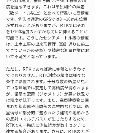
1〜2cm程度、垂直方向で2〜3cm程度の精
度を達成できます。これは単独測位の誤差
（数メートル以上）と比べて桁違いに高精度
です。例えば通常のGPSでは3〜10mも位置
がずれることがありますが、RTKではそれ
を1/100程度のわずかなズレに抑えることが
可能です。こうしたセンチメートル級の精度
は、土木工事の出来形管理（設計通りに施工
できているかの確認）や精密な測量作業にお
いて不可欠となっています。
ただし、RTKであれば常に完璧というわけ
ではありません。RTK測位の精度は様々な
条件に影響されます。十分な数の衛星が見え
ている環境では安定して高精度が得られます
が、衛星の配置（ジオメトリ）が悪い状況で
は精度が低下します。また、高層建築物に囲
まれた都市部や山間部の森林内などでは、衛
星信号が部分的に遮られたり建物や地形から
の反射（マルチパス）が生じたりするため、
RTKでも一時的に測位誤差が数十センチに
達する場合があります。さらに、RTKのカギ