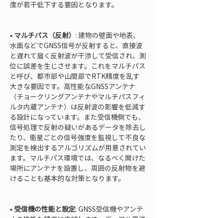
度が若干低下する要因となります。

• 
マルチパス（反射）
: 建物の壁面や地表、
水面などでGNSS信号が反射すると、直接波
と遅れて届く反射波が干渉して受信され、測
位に誤差を生じさせます。これをマルチパス
と呼び、都市部や山間部でRTK精度を乱す
大きな要因です。高性能なGNSSアンテナ
（チョークリングアンテナやマルチパスフィ
ルタ内蔵アンテナ）は反射波の影響を低減す
る設計になっています。また受信機側でも、
信号処理で反射の疑いがあるデータを除去し
たり、衛星ごとの信号強度を監視して不良な
測定を検出するアルゴリズムが用意されてい
ます。マルチパス環境では、なるべく開けた
場所にアンテナを設置し、周囲の反射物を避
けることも基本的な対策となります。

• 
受信機の性能と設定
: GNSS受信機やアンテ