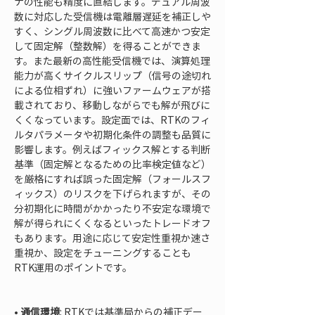
ナの性能も精度に直結します。デュアル周波
数に対応した受信機は電離層遅延を補正しや
すく、シングル周波数に比べて高速かつ安定
して固定解（整数解）を得ることができま
す。また最新の高性能受信機では、演算処理
能力が高くサイクルスリップ（信号の途切れ
による位相ずれ）に強いファームウェアが搭
載されており、移動しながらでも解が飛びに
くくなっています。設定面では、RTKのフィ
ルタパラメータや初期化条件の調整も品質に
影響します。例えばフィックス解とする判断
基準（固定解となるための比率検定値など）
を厳格にすれば誤った固定解（フォールスフ
ィックス）のリスクを下げられますが、その
分初期化に時間がかかったり不安定な環境で
解が得られにくくなるといったトレードオフ
もあります。用途に応じて安定性重視か速さ
重視か、設定をチューニングすることも
RTK運用のポイントです。

• 
通信環境
: RTKでは基準局からの補正デー