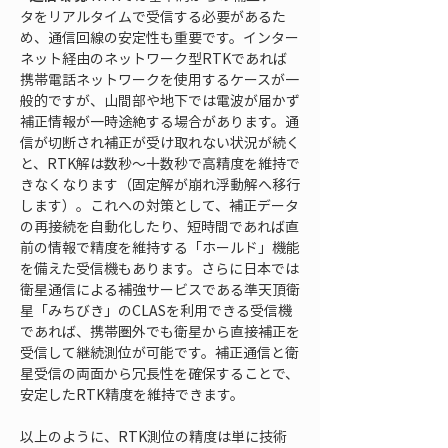
タをリアルタイムで受信する必要があるた
め、通信回線の安定性も重要です。インター
ネット経由のネットワーク型RTKであれば
携帯電話ネットワークを使用するケースが一
般的ですが、山間部や地下では電波が届かず
補正情報が一時途絶する場合があります。通
信が切断され補正が受け取れない状況が続く
と、RTK解は数秒〜十数秒で高精度を維持で
きなくなります（固定解が崩れ浮動解へ移行
します）。これへの対策として、補正データ
の再接続を自動化したり、短時間であれば直
前の情報で精度を維持する「ホールド」機能
を備えた受信機もあります。さらに日本では
衛星通信による補強サービスである準天頂衛
星「みちびき」のCLASを利用できる受信機
であれば、携帯圏外でも衛星から直接補正を
受信して継続測位が可能です。補正通信と衛
星受信の両面から冗長性を確保することで、
安定したRTK精度を維持できます。
以上のように、RTK測位の精度は単に技術