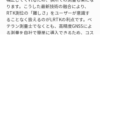
ります。こうした最新技術の融合により、
RTK測位の「難しさ」をユーザーが意識す
ることなく扱えるのがLRTKの利点です。ベ
テラン測量士でなくとも、高精度GNSSによ
る測量を自社で簡単に導入できるため、コス
ト削減や業務効率化にもつながっています。
今後ますます測位データの信頼性が重視され
る中で、LRTKのような手軽で信頼性の高い
測量ソリューションは、多くの現場で活用さ
れていくでしょう。RTKの精度を支える技術
が身近なツールに組み込まれることで、位置
情報の利活用シーンはさらに広がっていくと
期待されます。
FAQ
Q1. RTKと通常のGPS測位との違いは何です
か？
A1.
 通常のGPS（GNSS）測位は単独で衛星
信号を受信して位置を求めますが、RTKは