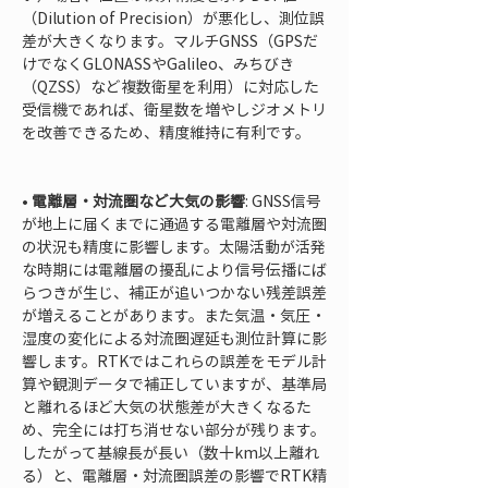
（Dilution of Precision）が悪化し、測位誤
差が大きくなります。マルチGNSS（GPSだ
けでなくGLONASSやGalileo、みちびき
（QZSS）など複数衛星を利用）に対応した
受信機であれば、衛星数を増やしジオメトリ
を改善できるため、精度維持に有利です。

• 
電離層・対流圏など大気の影響
: GNSS信号
が地上に届くまでに通過する電離層や対流圏
の状況も精度に影響します。太陽活動が活発
な時期には電離層の擾乱により信号伝播にば
らつきが生じ、補正が追いつかない残差誤差
が増えることがあります。また気温・気圧・
湿度の変化による対流圏遅延も測位計算に影
響します。RTKではこれらの誤差をモデル計
算や観測データで補正していますが、基準局
と離れるほど大気の状態差が大きくなるた
め、完全には打ち消せない部分が残ります。
したがって基線長が長い（数十km以上離れ
る）と、電離層・対流圏誤差の影響でRTK精