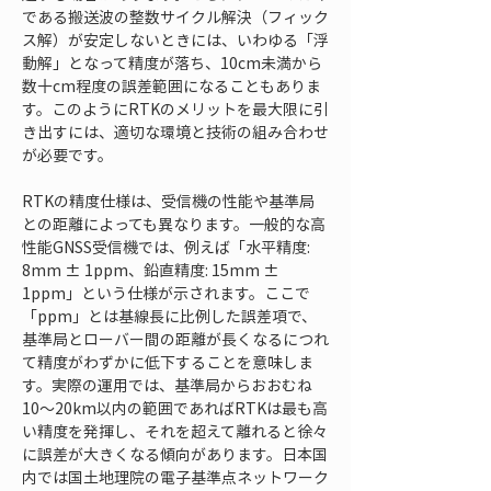
である搬送波の整数サイクル解決（フィック
ス解）が安定しないときには、いわゆる「浮
動解」となって精度が落ち、10cm未満から
数十cm程度の誤差範囲になることもありま
す。このようにRTKのメリットを最大限に引
き出すには、適切な環境と技術の組み合わせ
が必要です。
RTKの精度仕様は、受信機の性能や基準局
との距離によっても異なります。一般的な高
性能GNSS受信機では、例えば「水平精度: 
8mm ± 1ppm、鉛直精度: 15mm ± 
1ppm」という仕様が示されます。ここで
「ppm」とは基線長に比例した誤差項で、
基準局とローバー間の距離が長くなるにつれ
て精度がわずかに低下することを意味しま
す。実際の運用では、基準局からおおむね
10〜20km以内の範囲であればRTKは最も高
い精度を発揮し、それを超えて離れると徐々
に誤差が大きくなる傾向があります。日本国
内では国土地理院の電子基準点ネットワーク