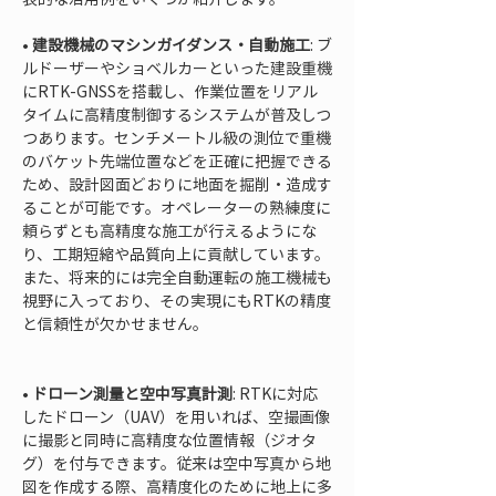
• 
建設機械のマシンガイダンス・自動施工
: ブ
ルドーザーやショベルカーといった建設重機
にRTK-GNSSを搭載し、作業位置をリアル
タイムに高精度制御するシステムが普及しつ
つあります。センチメートル級の測位で重機
のバケット先端位置などを正確に把握できる
ため、設計図面どおりに地面を掘削・造成す
ることが可能です。オペレーターの熟練度に
頼らずとも高精度な施工が行えるようにな
り、工期短縮や品質向上に貢献しています。
また、将来的には完全自動運転の施工機械も
視野に入っており、その実現にもRTKの精度
と信頼性が欠かせません。

• 
ドローン測量と空中写真計測
: RTKに対応
したドローン（UAV）を用いれば、空撮画像
に撮影と同時に高精度な位置情報（ジオタ
グ）を付与できます。従来は空中写真から地
図を作成する際、高精度化のために地上に多