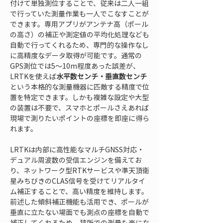
付けて単独測位することで、従来は二人一組
で行っていた測量作業も一人でこなすことが
できます。専用アプリがアンテナ高（ポール
の高さ）の補正や測定値の平均化処理なども
自動で行ってくれるため、専門的な操作なし
に高精度なデータ取得が可能です。通常の
GPS測位では5〜10m程度あった誤差が、
LRTKを使えば
水平数センチ・垂直数センチ
という本格的な測量機器に匹敵する精度で位
置を特定できます。しかも複雑な設定や大型
の装置は不要で、スマホとポールさえあれば
現場で測りたいポイントの座標を即座に得ら
れます。
LRTKは内部に高性能なマルチGNSS対応・
デュアル周波数の受信エンジンを備えてお
り、ネットワーク型RTKサービスや準天頂衛
星みちびきのCLAS信号を受けてリアルタイ
ム補正することで、高い精度を維持します。
前述した傾斜補正機能も活用でき、ポールが
垂直に立たない場面でも測点の座標を自動で
補正してくれるため、狭所での測量も楽にな