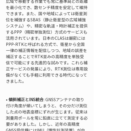
広域で移動する作業でも常に基準局との距離
を最小化でき、数センチ精度を安定して維持
できます。また、国や地域によっては衛星測
位を補強するSBAS（静止衛星型の広域補強
システム）や、精密な軌道・時計補正を提供
するPPP（精密単独測位）方式のサービスも
活用されています。日本のCLASは厳密には
PPP-RTKと呼ばれる方式で、衛星から全国
一律の補正情報を配信しつつ、地域の誤差を
補正することでRTK並みの高精度を単独受
信で可能にする先進的な試みです。これら補
正サービスの発展により、RTK測位は専用設
備がなくても手軽に利用できる時代になって
きました。

• 
傾斜補正とINS統合
: GNSSアンテナの取り
付け角度が傾いてしまうと、その分だけ測位
した点の地表座標にずれが生じます。従来は
測量用ポールを常に鉛直に立てて測定する必
要がありました。しかし、近年の高精度
GNSS受信機にはIMU（慣性計測装置）が内