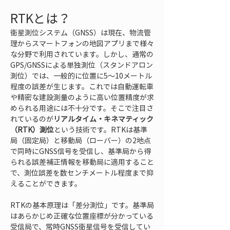
RTKとは？
衛星測位システム（GNSS）は現在、物流管
理からスマートフォンの地図アプリまで様々
な分野で利用されています。しかし、通常の
GPS/GNSSによる単独測位（スタンドアロン
測位）では、一般的に位置に5〜10メートル
程度の誤差が生じます。これでは自動運転車
や精密な建設測量のように高い位置精度が求
められる用途には不十分です。そこで注目さ
れているのが
リアルタイム・キネマティック
（RTK）測位
という技術です。RTKは基準
局（固定局）と移動局（ローバー）の2地点
で同時にGNSS信号を受信し、基準局から得
られる誤差補正情報を移動局に適用すること
で、測位誤差を数センチメートル程度まで抑
えることができます。
RTKの基本原理は「差分測位」です。基準局
はあらかじめ正確な位置座標が分かっている
受信局で、常時GNSS衛星信号を受信してい