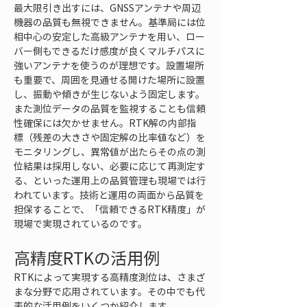
最大限引き出すには、GNSSアンテナや周辺
機器の品質も無視できません。基準局には位
相中心の安定した高級アンテナを用い、ロー
バー側もできるだけ感度が良くマルチパスに
強いアンテナを使うのが理想です。設置場所
も重要で、周囲を見通せる開けた場所に設置
し、振動や傾きが生じないよう固定します。
また測位データの品質を監視することも信頼
性確保には欠かせません。RTK解の内部指
標（残差の大きさや固定解の比率値など）を
モニタリングし、異常値が出たらその点の測
位結果は採用しない、必要に応じて再測定す
る、といった運用上の品質管理も現場では行
われています。技術と運用の両面から品質を
担保することで、「信頼できるRTK精度」が
現場で実現されているのです。
高精度RTKの活用例
RTKによって実現する高精度測位は、さまざ
まな分野で応用されています。その中でも代
表的な活用例をいくつか紹介します。