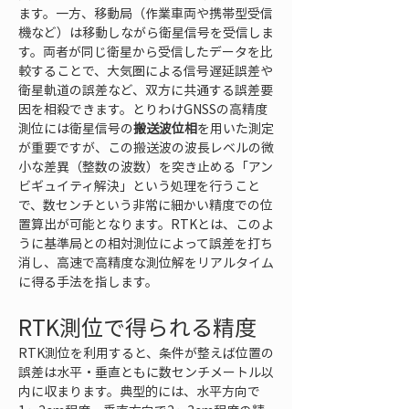
ます。一方、移動局（作業車両や携帯型受信
機など）は移動しながら衛星信号を受信しま
す。両者が同じ衛星から受信したデータを比
較することで、大気圏による信号遅延誤差や
衛星軌道の誤差など、双方に共通する誤差要
因を相殺できます。とりわけGNSSの高精度
測位には衛星信号の
搬送波位相
を用いた測定
が重要ですが、この搬送波の波長レベルの微
小な差異（整数の波数）を突き止める「アン
ビギュイティ解決」という処理を行うこと
で、数センチという非常に細かい精度での位
置算出が可能となります。RTKとは、このよ
うに基準局との相対測位によって誤差を打ち
消し、高速で高精度な測位解をリアルタイム
に得る手法を指します。
RTK測位で得られる精度
RTK測位を利用すると、条件が整えば位置の
誤差は水平・垂直ともに数センチメートル以
内に収まります。典型的には、水平方向で