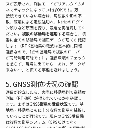
スが表示され、測位モードがリアルタイムキ
ネマティックになっていればOKです。万一
接続できていない場合は、周波数やIDの不一
致、距離による電波途切れ、Ntripのログイ
ン誤りなど原因を探り、設定を再確認してく
ださい。
複数の移動局を運用する
場合も、順
番に全ての移動局で補正データが届くか確認
します（RTK基地局の電波は基本的に同報
通信なので、1台の基地局で複数のローバー
が同時利用可能です）。通信環境のチェック
を怠らず、現場に出てから「あれ、データが
来ない…」と慌てる事態を避けましょう。
5. GNSS測位状況の確認
通信が確立したら、実際に移動局側で高精度
測位（RTK解）が得られているかを確認し
ます。まずは
GNSS衛星の受信状況
です。基
地局・移動局ともに十分な数の衛星を捕捉し
ていることが理想です。現在のGNSS受信機
は複数の衛星システム（GPSだけでなく