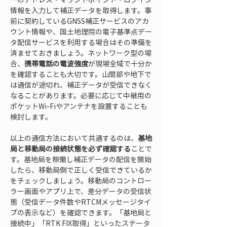
情報を入力して補正データを取得します。事
前に契約しているGNSS補正サービスのアカ
ウント情報や、国土地理院の電子基準点デー
タ配信サービスを利用する場合はその準備を
済ませておきましょう。ネットワーク型の場
合、
携帯電話の電波強度
が現場全域で十分か
を確認することも大切です。山間部や地下で
は通信が途切れ、補正データが受信できなく
なることがあります。必要に応じて中継用の
ポケットWi-Fiやアンテナを設置することも
検討します。
以上の通信方法において共通するのは、
基地
局と移動局の接続状態を必ず確認する
ことで
す。基地局を稼働し補正データの配信を開始
したら、移動局側で正しく受信できているか
をチェックしましょう。移動局のコントロー
ラー画面やアプリ上で、差分データの受信状
態（受信データ件数やRTCMメッセージタイ
プの表示など）を確認できます。「基地局と
接続中」「RTK FIX取得」といったステータ