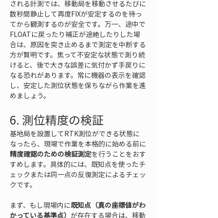
される計測では、移動局を移動させるたびに
数秒間静止して再度FIXが安定するのを待っ
てから観測するのが安全です。万一、途中で
FLOATに戻ったり補正が途絶したりした場
合は、原因を突き止めるまで測定を中断する
方が賢明です。焦って不安定な状態で測り続
けると、後で大きな誤差に気付かず手戻りに
なる恐れがあります。常に機器の表示を確認
し、安定した測位状態を保ちながら作業を進
めましょう。
6. 測位精度の検証
基地局を設置してRTK測位ができる状態に
なったら、現場で作業を本格的に始める前に
精度確認のための検証測定
を行うことをおす
すめします。具体的には、既知点を使ったチ
ェックまたは同一点の反復測定によるチェッ
クです。
まず、もし現場内に
既知点（真の座標値がわ
かっている基準点）
が存在する場合は、移動