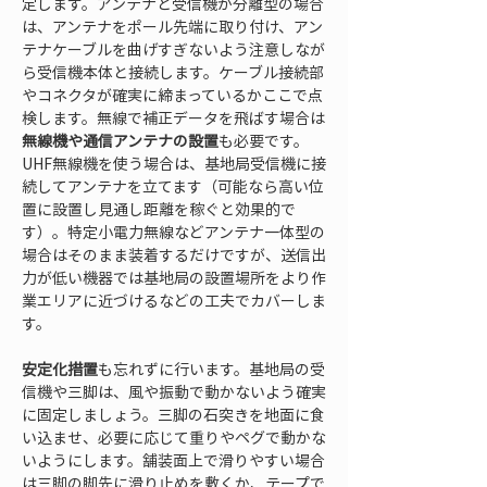
定します。アンテナと受信機が分離型の場合
は、アンテナをポール先端に取り付け、アン
テナケーブルを曲げすぎないよう注意しなが
ら受信機本体と接続します。ケーブル接続部
やコネクタが確実に締まっているかここで点
検します。無線で補正データを飛ばす場合は
無線機や通信アンテナの設置
も必要です。
UHF無線機を使う場合は、基地局受信機に接
続してアンテナを立てます（可能なら高い位
置に設置し見通し距離を稼ぐと効果的で
す）。特定小電力無線などアンテナ一体型の
場合はそのまま装着するだけですが、送信出
力が低い機器では基地局の設置場所をより作
業エリアに近づけるなどの工夫でカバーしま
す。
安定化措置
も忘れずに行います。基地局の受
信機や三脚は、風や振動で動かないよう確実
に固定しましょう。三脚の石突きを地面に食
い込ませ、必要に応じて重りやペグで動かな
いようにします。舗装面上で滑りやすい場合
は三脚の脚先に滑り止めを敷くか、テープで