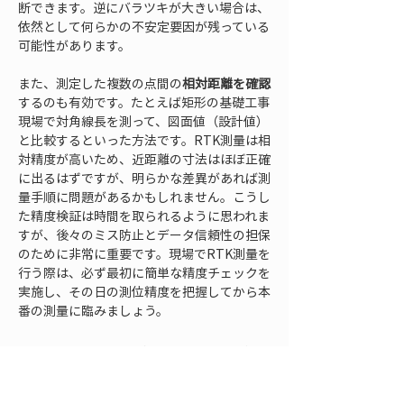
断できます。逆にバラツキが大きい場合は、
依然として何らかの不安定要因が残っている
可能性があります。
また、測定した複数の点間の
相対距離を確認
するのも有効です。たとえば矩形の基礎工事
現場で対角線長を測って、図面値（設計値）
と比較するといった方法です。RTK測量は相
対精度が高いため、近距離の寸法はほぼ正確
に出るはずですが、明らかな差異があれば測
量手順に問題があるかもしれません。こうし
た精度検証は時間を取られるように思われま
すが、後々のミス防止とデータ信頼性の担保
のために非常に重要です。現場でRTK測量を
行う際は、必ず最初に簡単な精度チェックを
実施し、その日の測位精度を把握してから本
番の測量に臨みましょう。
7. 運用中のポイントと注
意事項