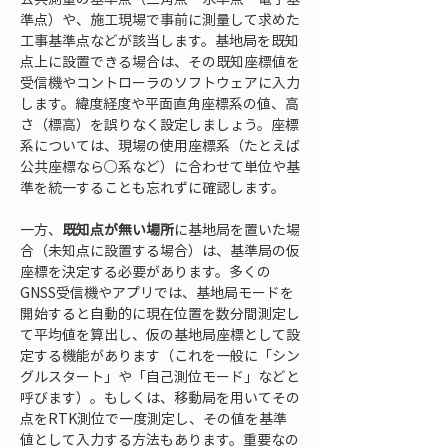
準点）や、施工現場で事前に測量して求めた
工事基準点などが該当します。基地局を既知
点上に設置できる場合は、その既知座標値を
受信機やコントローラのソフトウェアに入力
します。緯度経度や平面直角座標系の値、高
さ（標高）を誤りなく設定しましょう。座標
系については、現場の使用座標系（たとえば
公共座標なら○系など）に合わせて単位や基
準を統一することも忘れずに確認します。
一方、
既知点が無い場所
に基地局を置いた場
合（未知点に設置する場合）は、基準局の仮
座標を決定する必要があります。多くの
GNSS受信機やアプリでは、基地局モードを
開始すると自動的に現在位置を数分間測定し
て平均値を算出し、仮の基地局座標として設
定する機能があります（これを一般に「シン
グルスタート」や「自己測位モード」などと
呼びます）。もしくは、移動局を用いてその
点をRTK測位で一度測定し、その値を基準
値として入力する方法もあります。重要なの