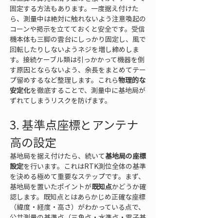
固定する方法もあります。一度据え付けた
ら、測量中は絶対に触れないよう注意喚起の
コーンや掲示を立てておくと安全です。受信
機本体も三脚の雲台にしっかり固定し、風で
回転したりしないようネジを増し締めしま
す。接続ケーブル類は引っかかって機器を倒
す原因とならないよう、余長をまとめてテー
プ留めするなど整理します。これら
物理的な
安定化
を徹底することで、測量中に基地局が
ずれてしまうリスクを防げます。
3. 基準点座標とアンテナ
高の設定
基地局を据え付けたら、続いて
基地局の座標
設定
を行います。これはRTK測位全体の基準
を決める極めて重要なステップです。まず、
基地局を置いたポイントが
既知点
かどうか確
認します。既知点とはあらかじめ正確な座標
（緯度・経度・高さ）がわかっている点で、
公共測量の基準点（三角点・水準点・電子基