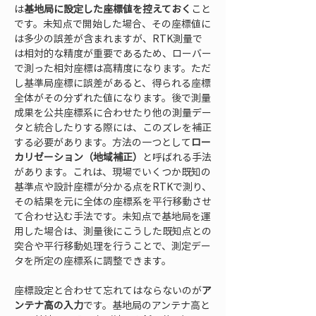
は
基地局に設定した座標値を控えておく
こと
です。未知点で開始した場合、その座標値に
は多少の誤差が含まれますが、RTK測量で
は相対的な精度が重要であるため、ローバー
で測った相対座標は高精度になります。ただ
し基準局座標に誤差があると、得られる座標
全体がその分ずれた値になります。後で測量
成果を公共座標系に合わせたり他の測量デー
タと統合したりする際には、このズレを補正
する必要があります。方法の一つとして
ロー
カリゼーション（地域補正）
と呼ばれる手法
があります。これは、現場でいくつか既知の
基準点や設計座標が分かる点をRTKで測り、
その結果を元に全体の座標系を平行移動させ
て合わせ込む手法です。未知点で基地局を運
用した場合は、測量後にこうした既知点との
突合や平行移動処理を行うことで、測定デー
タを所定の座標系に調整できます。
座標設定と合わせて忘れてはならないのが
ア
ンテナ高の入力
です。基地局のアンテナ高と