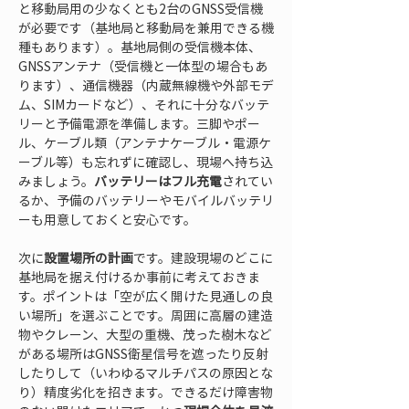
と移動局用の少なくとも2台のGNSS受信機
が必要です（基地局と移動局を兼用できる機
種もあります）。基地局側の受信機本体、
GNSSアンテナ（受信機と一体型の場合もあ
ります）、通信機器（内蔵無線機や外部モデ
ム、SIMカードなど）、それに十分なバッテ
リーと予備電源を準備します。三脚やポー
ル、ケーブル類（アンテナケーブル・電源ケ
ーブル等）も忘れずに確認し、現場へ持ち込
みましょう。
バッテリーはフル充電
されてい
るか、予備のバッテリーやモバイルバッテリ
ーも用意しておくと安心です。
次に
設置場所の計画
です。建設現場のどこに
基地局を据え付けるか事前に考えておきま
す。ポイントは「空が広く開けた見通しの良
い場所」を選ぶことです。周囲に高層の建造
物やクレーン、大型の重機、茂った樹木など
がある場所はGNSS衛星信号を遮ったり反射
したりして（いわゆるマルチパスの原因とな
り）精度劣化を招きます。できるだけ障害物