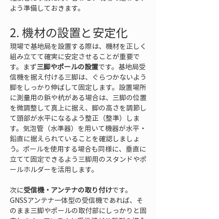
よう準備しておきます。
2. 機材の設置と安定化
現場で基地局を設置する際は、機材を正しく
組み立てて確実に安定させることが重要で
す。まず
三脚やポールの設置
です。基地局受
信機を据え付ける三脚は、ぐらつかないよう
脚をしっかり伸ばして固定します。設置場所
に測量用の鋲や杭がある場合は、三脚の位置
を微調整して真上に据え、脚の高さを調節し
て頭部が水平になるよう整正（整準）しま
す。気泡管（水準器）を用いて機器が水平・
鉛直に据えられていることを確認しましょ
う。ポールを使用する場合も同様に、垂直に
立てて固定できるよう三脚用のスタンドやポ
ールホルダーを活用します。
次に
受信機・アンテナの取り付け
です。
GNSSアンテナ一体型の受信機であれば、そ
のまま三脚やポールの取付部にしっかりと固