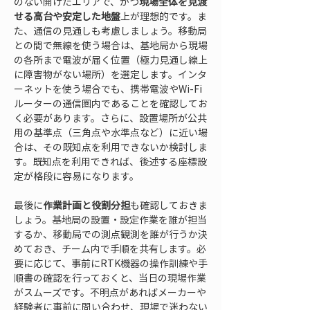
のない開けたエリアで、かつ
現場全体を見渡
せる高台や安定した地盤
上が理想的です。ま
た、通信の見通しも考慮しましょう。移動局
との間で無線を使う場合は、基地局から現場
の各所まで電波が届く位置（極力見通し線上
に障害物がない場所）を選定します。インタ
ーネットを使う場合でも、携帯電波やWi-Fi
ルーターの通信圏内であることを確認してお
く必要があります。さらに、設置場所が公共
用の基準点（三角点や水準点など）に近い場
合は、その既知点を利用できないか検討しま
す。既知点を利用できれば、後述する座標設
定が格段に容易になります。
最後に
作業計画と役割分担
も確認しておきま
しょう。基地局の設置・設定作業を誰が担当
するか、移動局での測点観測を誰が行うか決
めておき、チーム内で手順を共有します。必
要に応じて、事前にRTK機器の操作訓練や手
順書の確認を行っておくと、当日の現場作業
がスムーズです。不明点があればメーカーや
経験者に事前に問い合わせ、現場で迷わない