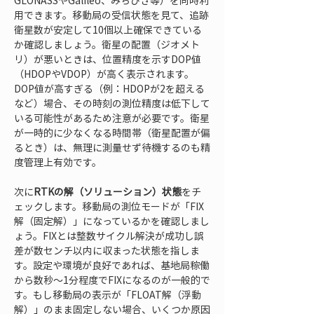
GLONASSやGalileo、みちびき等）を同時利
用できます。移動局の受信状態を見て、追跡
衛星数が安定して10個以上確保できている
か確認しましょう。衛星の配置（ジオメト
リ）が悪いときは、位置精度を示すDOP値
（HDOPやVDOP）が高く表示されます。
DOP値が高すぎる（例：HDOPが2を超える
など）場合、その時刻の測位精度は低下して
いる可能性があるため注意が必要です。衛星
が一時的に少なくなる時間帯（衛星配置が偏
るとき）は、無理に測量せず待機するのも精
度管理上有効です。
次に
RTKの解（ソリューション）状態
をチ
ェックします。移動局の測位モードが「FIX
解（固定解）」になっているかを確認しまし
ょう。FIXとは整数サイクル解決が成功し誤
差が数センチ以内に収まった状態を指しま
す。設定や環境が良好であれば、基地局稼働
から数秒～1分程度でFIXになるのが一般的で
す。もし移動局の表示が「FLOAT解（浮動
解）」のまま固定しない場合、いくつか原因