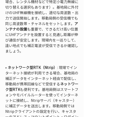
場合、レンタル機材などで特定小電力無線に
切り替える選択もあります）。基地局に外付
けのUHF無線機を接続し、適切な周波数・出
力で送信開始します。移動局側の受信機でも
同じ周波数帯・チャネルをセットします。
ア
ンテナの設置
も重要で、できるだけ高い位置
にUHFアンテナを設置すると見通し距離が伸
び通信が安定します。現場内を一巡りして、
遠い地点でも補正電波が受信できるか確認し
ましょう。

• 
ネットワーク型RTK（Ntrip）
: 現場でイン
ターネット接続が利用できる場合、基地局の
補正データをインターネット経由で配信し、
移動局が携帯回線などで受信する
ネットワー
ク型RTK
も便利です。基地局側はスマートフ
ォンやモバイルルーターを使ってインターネ
ットに接続し、Ntripサーバ（キャスター）
に補正データを送出します。移動局側では
Ntripクライアントの設定を行い、キャスタ
ーのアドレス・マウントポイント・ログイン