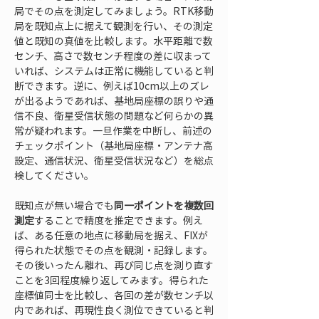
局でその点を測定してみましょう。RTK移動
局を既知点上に据えて観測を行い、その測定
値と既知の真値を比較します。水平距離で数
センチ、高さで数センチ程度の差に収まって
いれば、システムは正常に機能していると判
断できます。逆に、例えば10cm以上のズレ
が出るようであれば、基地局座標の誤りや通
信不良、衛星受信状態の問題など何らかの異
常が疑われます。一旦作業を中断し、前述の
チェックポイント（基地局座標・アンテナ高
設定、通信状況、衛星受信状況など）を総点
検してください。
既知点が無い場合でも
同一ポイントを複数回
測定
することで精度を推定できます。例え
ば、ある任意の地点に移動局を据え、FIXが
得られた状態でその点を観測・記録します。
その後いったん離れ、再び同じ点を測り直す
ことを3回程度繰り返してみます。得られた
座標値同士を比較し、各回の差が数センチ以
内であれば、再現性良く測位できていると判