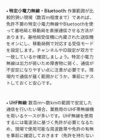
• 
特定小電力無線・Bluetooth
: 作業範囲が比
較的狭い現場（数百m程度まで）であれば、
免許不要の特定小電力無線やBluetoothを使
って基地局と移動局を直接通信させる方法が
あります。基地局受信機に内蔵された送信機
をオンにし、移動局側で対応する受信モード
を設定します。チャンネルやID設定が双方で
一致しているか確認しましょう。特定小電力
無線は出力が弱いため障害物に弱く、通信が
不安定になりやすい点に注意が必要です。現
場内で通信が届く範囲かどうか、事前にテス
トしておくと安心です。

• 
UHF無線
: 数百m～数kmの範囲で安定した
通信を行いたい場合、業務用のUHF帯無線機
を用いるケースが多いです。UHF無線を使用
するには電波法に基づく免許が必要となるた
め、現場で使用可能な周波数帯や免許の有無
を事前に確認しておきます（免許を持たない