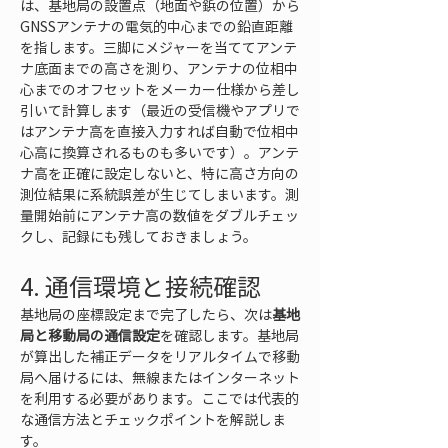
は、基地局の設置点（地面や鋲の位置）から
GNSSアンテナの電気的中心までの鉛直距離
を指します。三脚にメジャーを当ててアンテ
ナ底面までの高さを測り、アンテナの位相中
心までのオフセットをメーカー仕様から差し
引いて計算します（最近の受信機やアプリで
はアンテナ高を直接入力すれば自動で位相中
心高に換算されるものも多いです）。アンテ
ナ高を正確に設定しないと、特に高さ方向の
測位結果に系統誤差が生じてしまいます。測
量開始前にアンテナ高の数値をダブルチェッ
クし、記録にも残しておきましょう。
4. 通信環境と接続確認
基地局の座標設定まで完了したら、次は
基地
局と移動局の通信設定
を確認します。基地局
が算出した補正データをリアルタイムで移動
局へ届けるには、無線またはインターネット
を利用する必要があります。ここでは代表的
な通信方法とチェックポイントを解説しま
す。