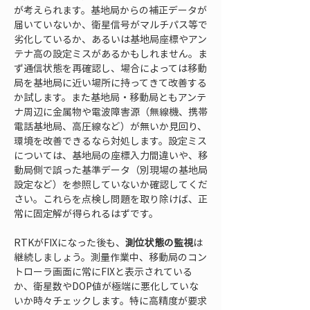
が考えられます。基地局からの補正データが
届いていないか、衛星信号がマルチパス等で
劣化しているか、あるいは基地局座標やアン
テナ高の設定ミスがあるかもしれません。ま
ず通信状態を再確認し、場合によっては移動
局を基地局に近い場所に持ってきて改善する
か試します。また基地局・移動局ともアンテ
ナ周辺に金属物や電波障害源（無線機、携帯
電話基地局、高圧線など）が無いか見回り、
環境を改善できるなら対処します。設定ミス
については、基地局の座標入力間違いや、移
動局側で誤った基準データ（別現場の基地局
設定など）を参照していないか確認してくだ
さい。これらを点検し問題を取り除けば、正
常に固定解が得られるはずです。
RTKがFIXになった後も、
測位状態の監視
は
継続しましょう。測量作業中、移動局のコン
トローラ画面に常にFIXと表示されている
か、衛星数やDOP値が極端に悪化していな
いか時々チェックします。特に高精度が要求