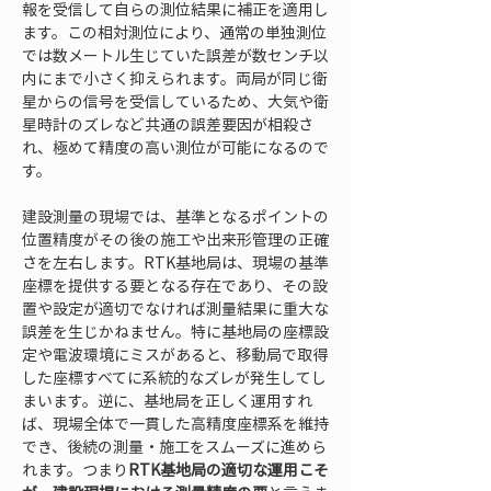
報を受信して自らの測位結果に補正を適用し
ます。この相対測位により、通常の単独測位
では数メートル生じていた誤差が数センチ以
内にまで小さく抑えられます。両局が同じ衛
星からの信号を受信しているため、大気や衛
星時計のズレなど共通の誤差要因が相殺さ
れ、極めて精度の高い測位が可能になるので
す。
建設測量の現場では、基準となるポイントの
位置精度がその後の施工や出来形管理の正確
さを左右します。RTK基地局は、現場の基準
座標を提供する要となる存在であり、その設
置や設定が適切でなければ測量結果に重大な
誤差を生じかねません。特に基地局の座標設
定や電波環境にミスがあると、移動局で取得
した座標すべてに系統的なズレが発生してし
まいます。逆に、基地局を正しく運用すれ
ば、現場全体で一貫した高精度座標系を維持
でき、後続の測量・施工をスムーズに進めら
れます。つまり
RTK基地局の適切な運用こそ