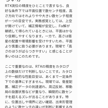
RTK測位の精度をひとことで表すなら、良
好な条件下では平面位置で数センチ程度、高
さ方向ではそれよりやや大きい数センチ程度
が一つの目安です。実務感覚としては、上空
が開けていて、補正情報が安定し、Fix解が
継続して得られているときには、平面はかな
り信頼しやすくなります。一方で、高さは衛
星の配置や環境影響を受けやすいため、平面
より慎重に扱う必要があります。現場で「高
さのほうがばらつきやすい」と感じることが
多いのはこのためです。
ここで重要なのは、RTKの精度をカタログ
上の数値だけで判断しないことです。カタロ
グや一般的な性能目安は、あくまで一定条件
下での基準にすぎません。現場では、衛星配
置、補正データの到達遅れ、周辺反射、移動
局の設置状態などが重なり、瞬間的に数セン
チを超えるズレが出ることがあります。特
に、位置出しや境界に近い確認、出来形管理
のように数センチの違いが判断に影響する作