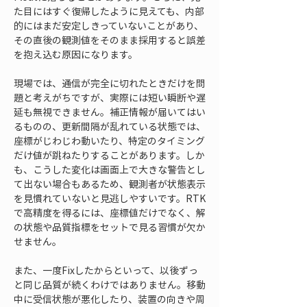
た目にはすぐ復帰したように見えても、内部
的にはまだ安定しきっていないことがあり、
その直後の観測値をそのまま採用すると誤差
を抱え込む原因になります。
現場では、通信が完全に切れたときだけを問
題と考えがちですが、実際には短い瞬断や遅
延も無視できません。補正情報が届いてはい
るものの、更新間隔が乱れている状態では、
座標がじわじわ動いたり、特定のタイミング
だけ値が跳ねたりすることがあります。しか
も、こうした変化は画面上で大きな警告とし
て出ない場合もあるため、観測者が状態表示
を見慣れていないと見逃しやすいです。RTK
で高精度を得るには、座標値だけでなく、解
の状態や品質指標をセットで見る習慣が欠か
せません。
また、一度Fixしたからといって、以後ずっ
と同じ品質が続くわけではありません。移動
中に受信状態が悪化したり、装置の向きや周