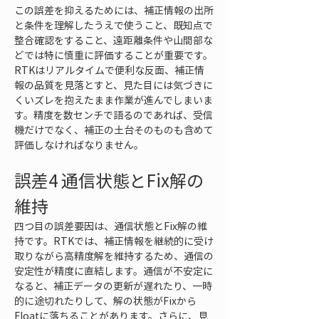
この誤差を抑えるためには、補正情報の出所
と条件を理解したうえで使うこと、既知点で
整合確認をすること、遠距離条件や山間部な
どでは特に慎重に評価することが重要です。
RTKはリアルタイムで便利な反面、補正情
報の品質を見落とすと、見た目には気づきに
くいズレを抱えたまま作業が進んでしまいま
す。精度を数センチで語るのであれば、受信
機だけでなく、補正の土台そのものも含めて
評価しなければなりません。
誤差4 通信状態とFix解の
維持
四つ目の誤差要因は、通信状態とFix解の維
持です。RTKでは、補正情報を継続的に受け
取りながら高精度解を維持するため、通信の
安定性が精度に直結します。通信が不安定に
なると、補正データの更新が遅れたり、一時
的に途切れたりして、解の状態がFixから
Floatに落ちることがあります。さらに、見