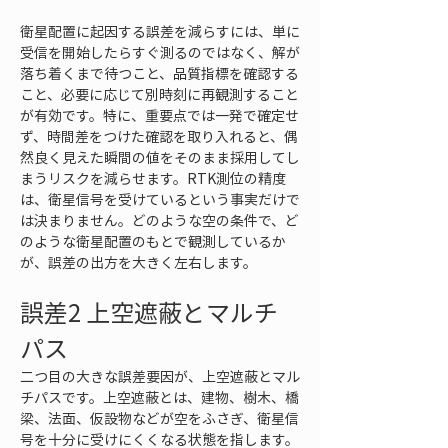
衛星配置に起因する誤差を減らすには、単に
受信を開始したらすぐ測るのではなく、解が
落ち着くまで待つこと、品質指標を確認する
こと、必要に応じて別時刻に再観測すること
が有効です。特に、重要点では一発で確定せ
ず、時間差をつけた確認を取り入れると、偶
然良く見えた瞬間の値をそのまま採用してし
まうリスクを減らせます。RTK測位の精度
は、衛星信号を受けているという事実だけで
は決まりません。どのような空の条件で、ど
のような衛星配置のもとで観測しているか
が、誤差の出方を大きく左右します。
誤差2 上空遮蔽とマルチ
パス
二つ目の大きな誤差要因が、上空遮蔽とマル
チパスです。上空遮蔽とは、建物、樹木、橋
梁、法面、仮設物などが空をふさぎ、衛星信
号を十分に受けにくくなる状態を指します。