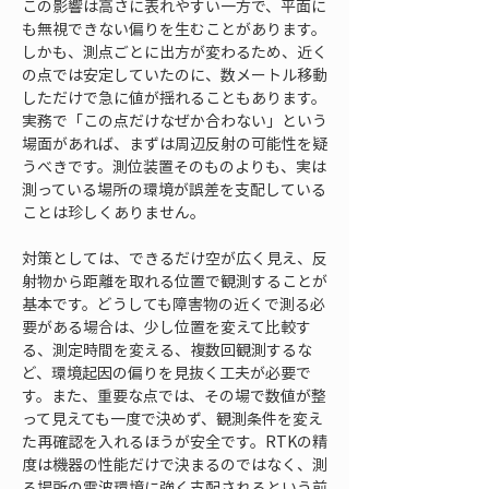
この影響は高さに表れやすい一方で、平面に
も無視できない偏りを生むことがあります。
しかも、測点ごとに出方が変わるため、近く
の点では安定していたのに、数メートル移動
しただけで急に値が揺れることもあります。
実務で「この点だけなぜか合わない」という
場面があれば、まずは周辺反射の可能性を疑
うべきです。測位装置そのものよりも、実は
測っている場所の環境が誤差を支配している
ことは珍しくありません。
対策としては、できるだけ空が広く見え、反
射物から距離を取れる位置で観測することが
基本です。どうしても障害物の近くで測る必
要がある場合は、少し位置を変えて比較す
る、測定時間を変える、複数回観測するな
ど、環境起因の偏りを見抜く工夫が必要で
す。また、重要な点では、その場で数値が整
って見えても一度で決めず、観測条件を変え
た再確認を入れるほうが安全です。RTKの精
度は機器の性能だけで決まるのではなく、測
る場所の電波環境に強く支配されるという前