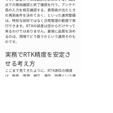
点での開始確認と終了確認を行う、アンテナ
高の入力を相互確認する、異常値が出たとき
の再測条件を決めておく、といった運用整備
は、特別な技術ではなく日常管理の範囲で実
行できます。RTKの誤差は空からだけやって
来るわけではありません。最後に品質を決め
るのは、現場でどう扱うかという運用そのも
のです。
実務でRTK精度を安定さ
せる考え方
ここまで見てきたように、RTK測位の精度
は、衛星、環境、補正、通信、設置という複
数要因の影響を受けます。したがって、実務
で大切なのは「RTKの公称精度」を覚える
ことではなく、「今この現場、この点、この
手順で、どこまで信用できるか」を判断でき
ることです。そのためには、精度を一回の観
測値だけで決めず、現場で確認可能な情報を
積み重ねて評価する姿勢が必要です。