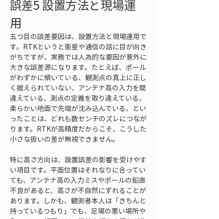
誤差5 設置方法と現場運
用
五つ目の誤差要因は、設置方法と現場運用で
す。RTKというと衛星や通信の話に目が向き
がちですが、実務では人為的な要因が意外に
大きな誤差源になります。たとえば、ポール
がわずかに傾いている、観測点の真上に正し
く据えられていない、アンテナ高の入力を間
違えている、測点の定義を取り違えている、
柔らかい地面で先端が沈み込んでいる、とい
ったことは、どれも数センチのズレにつなが
ります。RTKが高精度だからこそ、こうした
小さな扱いの差が無視できません。
特に高さ方向は、設置誤差の影響を受けやす
い項目です。平面位置はそれなりに合ってい
ても、アンテナ高の入力ミスやポールの鉛直
不良があると、高さが不自然にずれることが
あります。しかも、観測者本人は「きちんと
持っているつもり」でも、足場の悪い場所や