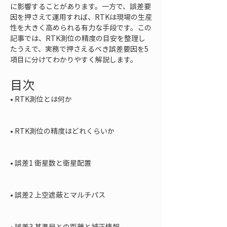
に影響することがあります。一方で、誤差要
因を押さえて運用すれば、RTKは現場の生産
性を大きく高められる有力な手段です。この
記事では、RTK測位の精度の目安を整理し
たうえで、実務で押さえるべき誤差要因を5
項目に分けてわかりやすく解説します。
目次
• 
RTK測位とは何か

• 
RTK測位の精度はどれくらいか

• 
誤差1 衛星数と衛星配置

• 
誤差2 上空遮蔽とマルチパス

• 
誤差3 基準局との距離と補正情報
