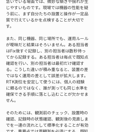
急いでいる場面では、微妙な傾きや揺れが生
じやすいものです。現場では機器の性能を疑
う前に、まず自分たちの設置と操作が一定品
質で行えているかを点検することが大切で
す。
また、同じ機器、同じ場所でも、運用ルール
が曖昧だと結果はそろいません。ある担当者
はFix後すぐ記録し、別の担当者は数秒待っ
てから記録する。ある担当者は毎点で既知点
確認を行い、別の担当者は最初だけ確認す
る。こうした違いが積み重なると、装置の差
ではなく運用の差として誤差が拡大します。
RTK測位を安定して使うには、個人の経験
に頼るのではなく、誰が測っても同じ水準を
確保できる手順に落とし込むことが欠かせま
せん。
そのためには、観測前のチェック、設置時の
確認、記録時の状態確認、観測後の見直しま
でを一連の流れとして標準化することが有効
です。重要点では再観測を必須にする、既知