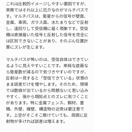
これは比較的イメージしやすい要因ですが、
実務ではそれ以上に厄介なのがマルチパスで
す。マルチパスは、衛星からの信号が壁面、
金属、車両、ガラス面、水たまりなどで反射
し、遠回りして受信機に届く現象です。受信
機は直接届いた信号と反射した信号を完全に
は区別できないことがあり、そのぶん位置計
算にズレが生じます。
マルチパスが怖いのは、受信自体はできてい
るように見えやすいことです。単純な遮蔽な
ら衛星数が減るので気づきやすいのですが、
反射は一見すると「受信できている」状態の
まま誤差だけを増やします。そのため、現場
では数値が出ているから問題ないと思い込み
やすく、後から既知点とのズレに気づくこと
があります。特に金属フェンス、鋼材、重
機、外壁、擁壁、構造物の近傍は要注意で
す。上空がそこそこ開けていても、周囲に反
射物が多ければ誤差は増えます。