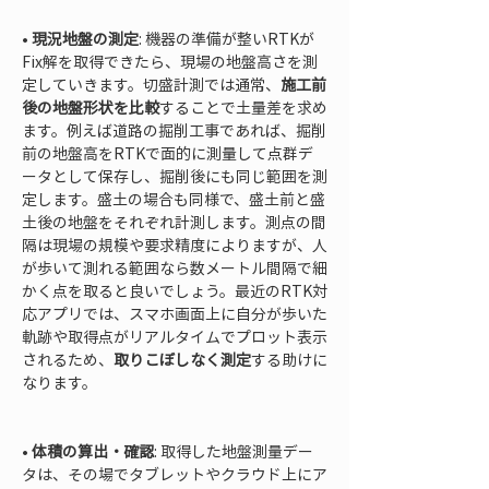
• 
現況地盤の測定
: 機器の準備が整いRTKが
Fix解を取得できたら、現場の地盤高さを測
定していきます。切盛計測では通常、
施工前
後の地盤形状を比較
することで土量差を求め
ます。例えば道路の掘削工事であれば、掘削
前の地盤高をRTKで面的に測量して点群デ
ータとして保存し、掘削後にも同じ範囲を測
定します。盛土の場合も同様で、盛土前と盛
土後の地盤をそれぞれ計測します。測点の間
隔は現場の規模や要求精度によりますが、人
が歩いて測れる範囲なら数メートル間隔で細
かく点を取ると良いでしょう。最近のRTK対
応アプリでは、スマホ画面上に自分が歩いた
軌跡や取得点がリアルタイムでプロット表示
されるため、
取りこぼしなく測定
する助けに
なります。

• 
体積の算出・確認
: 取得した地盤測量デー
タは、その場でタブレットやクラウド上にア