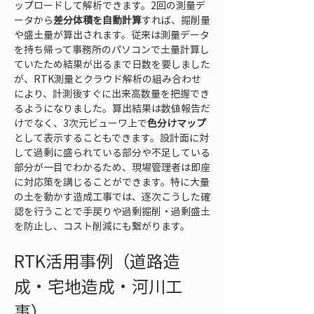
ップロードして解析できます。2回の測量デ
ータから
差分体積を自動計算
すれば、掘削量
や盛土量が算出されます。従来は測量データ
を持ち帰って事務所のパソコンで土量計算し
ていたため結果が出るまで日数を要しました
が、RTK測量とクラウド解析の組み合わせ
により、計測後すぐに出来高数量を把握でき
るようになりました。算出結果は数値報告だ
けでなく、3次元ビューワ上で
色分けマップ
として表示することもできます。設計面に対
して過剰に盛られている部分や不足している
部分が一目でわかるため、現場管理者は即座
に対応策を講じることができます。特に大量
の土を動かす造成工事では、逐次こうした確
認を行うことで手戻りや過剰掘削・過剰盛土
を防止し、コスト削減にも繋がります。
RTK活用事例（道路造
成・宅地造成・河川工
事）