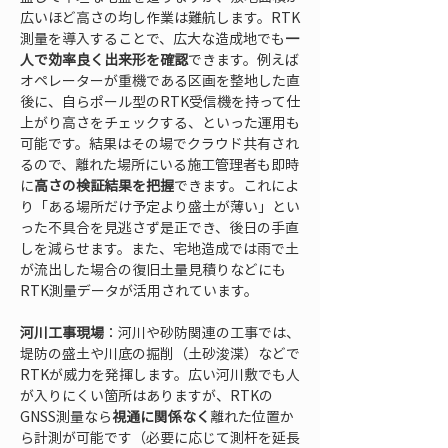
広いほど高さの均し作業は難航します。RTK
測量を導入することで、広大な造成地でも
一
人で効率良く出来形を確認
できます。例えば
オペレーターが重機である区画を整地した直
後に、自らポール型のRTK受信機を持って仕
上がり高さをチェックする、といった運用も
可能です。結果はその場でクラウド共有され
るので、離れた場所にいる施工管理者も即時
に
高さの検証結果を把握
できます。これによ
り「ある場所だけ予定より盛土が薄い」とい
った不具合を見逃さず是正でき、後日の手直
しを減らせます。また、宅地造成では雨で土
が流出した場合の復旧土量見積りなどにも
RTK測量データが活用されています。
河川工事現場
：河川や砂防関連の工事では、
堤防の盛土や川底の掘削（土砂浚渫）などで
RTKが威力を発揮します。広い河川敷でも人
が入りにくい箇所はありますが、RTKの
GNSS測量なら
視通に関係なく
離れた位置か
ら計測が可能です（必要に応じて測杆を延長