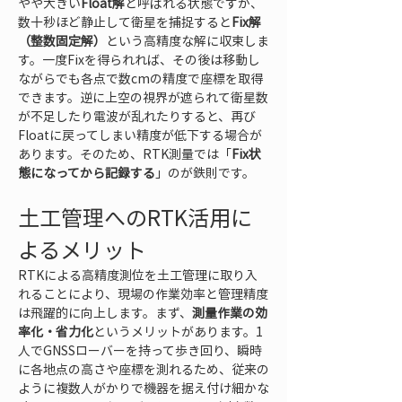
やや大きい
Float解
と呼ばれる状態ですが、
数十秒ほど静止して衛星を捕捉すると
Fix解
（整数固定解）
という高精度な解に収束しま
す。一度Fixを得られれば、その後は移動し
ながらでも各点で数cmの精度で座標を取得
できます。逆に上空の視界が遮られて衛星数
が不足したり電波が乱れたりすると、再び
Floatに戻ってしまい精度が低下する場合が
あります。そのため、RTK測量では「
Fix状
態になってから記録する
」のが鉄則です。
土工管理へのRTK活用に
よるメリット
RTKによる高精度測位を土工管理に取り入
れることにより、現場の作業効率と管理精度
は飛躍的に向上します。まず、
測量作業の効
率化・省力化
というメリットがあります。1
人でGNSSローバーを持って歩き回り、瞬時
に各地点の高さや座標を測れるため、従来の
ように複数人がかりで機器を据え付け細かな