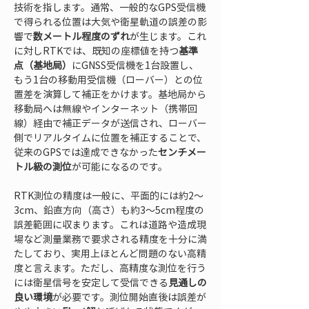
技術を指します。通常、一般的なGPS受信機
で得られる位置は大気や衛星軌道の誤差の影
響で
数メートル程度のずれ
が生じます。これ
に対しRTKでは、既知の座標値を持つ
基準
点（基地局）
にGNSS受信機を1台設置し、
もう1台の移動用受信機（ローバー）との位
置差を演算して補正をかけます。基地局から
移動局へは無線やインターネット（携帯回
線）経由で補正データが送信され、ローバー
側でリアルタイムに位置を補正することで、
従来のGPSでは達成できなかった
センチメー
トル級の測位
が可能になるのです。
RTK測位の精度は一般に、平面的には約2～
3cm、鉛直方向（高さ）も約3～5cm程度の
誤差範囲に収まります。これは道路や造成現
場など測量業務で要求される精度を十分に満
たしており、実用上ほとんど問題のない高精
度と言えます。ただし、高精度な測位を行う
には衛星信号を安定して受信できる
見通しの
良い環境
が必要です。測位開始直後は誤差が