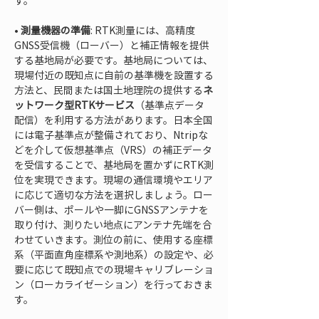
す。
• 
測量機器の準備
: RTK測量には、高精度
GNSS受信機（ローバー）と補正情報を提供
する基地局が必要です。基地局については、
現場付近の既知点に自前の基準機を設置する
方法と、民間または国土地理院の提供する
ネ
ットワーク型RTKサービス
（基準点データ
配信）を利用する方法があります。日本全国
には電子基準点が整備されており、Ntripな
どを介して仮想基準点（VRS）の補正データ
を受信することで、基地局を置かずにRTK測
位を実現できます。現場の通信環境やエリア
に応じて適切な方法を選択しましょう。ロー
バー側は、ポールや一脚にGNSSアンテナを
取り付け、測りたい地点にアンテナ先端を合
わせていきます。測位の前に、使用する座標
系（平面直角座標系や測地系）の設定や、必
要に応じて既知点での現場キャリブレーショ
ン（ローカライゼーション）を行っておきま
す。
