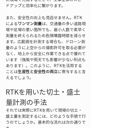
ドアップと効率化に繋がります。
また、安全性の向上も見逃せません。RTK
による
ワンマン測量
は、交通量の多い道路現
場や足場の悪い箇所でも、最小人数で素早く
測量を終えられるため危険曝露時間を減らせ
ます。広範囲を計測する場合も、ドローン測
量のように上空からの撮影許可を取る必要が
なく、地上から安全に作業できる点で優れて
います（強風や雨天でも影響が少ない利点も
あります）。このように、RTKを活用する
ことは
生産性と安全性の両立
に寄与すると言
えるでしょう。
RTKを用いた切土・盛土
量計測の手法
それでは実際にRTKを用いて現場の切土・
盛土量を測定するには、どのような手順で行
うのでしょうか。基本的な流れは次の通りで