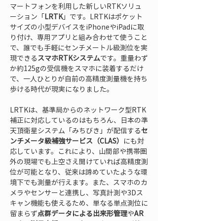
マートフォンを利用した新しいRTKソリュ
ーション「
LRTK
」です。LRTKはポケット
サイズの小型デバイスをiPhoneやiPadに取
り付け、専用アプリと組み合わせて使うこと
で、誰でも手軽にセンチメートル級測位を実
現できる
スマホRTKシステム
です。重量わず
か約125gの受信機をスマホに装着するだけ
で、一人ひとりが自前の高精度測量機を持ち
歩ける時代が現実になりました。
LRTKは、基準局からのネットワーク型RTK
補正に対応しているのはもちろん、日本の準
天頂衛星システム「みちびき」が配信する
セ
ンチメータ級補強サービス（CLAS）
にも対
応しています。これにより、山間部や携帯圏
外の現場でも上空さえ開けていれば高精度測
位が可能となり、従来は諦めていたような環
境下でも測量が行えます。また、スマホのカ
メラやセンサーと連携し、写真計測や3Dス
キャン機能も使えるため、単なる単点測位に
留まらず
点群データによる出来形管理
や
AR