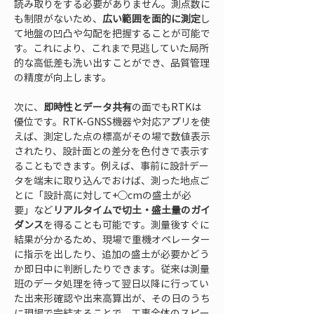
読み取りをする必要がありません。測点数に
も制限がないため、
広い範囲を面的に測定
し
て地盤の凹凸や勾配を把握することが可能で
す。これにより、これまで見逃していた局所
的な高低差も洗い出すことができ、品質管理
の精度が向上します。
次に、
即時性とデータ共有
の面でもRTKは
優位です。RTK-GNSS機器や対応アプリを使
えば、測定した点の標高がその場で数値表示
されたり、設計面との差分を色付きで表示す
ることもできます。例えば、事前に設計デー
タを端末に取り込んでおけば、測った地点ご
とに「設計高に対して+◯cmの盛土が必
要」など
リアルタイムで切土・盛土量のガイ
ダンス
を得ることも可能です。測量後すぐに
結果が分かるため、現場で重機オペレーター
に指示を出したり、追加の盛土が必要かどう
か即日中に判断したりできます。従来は測量
班のデータ処理を待って翌日以降に行ってい
た出来形確認や出来高算出が、その日のうち
に現場で完結することで、工事全体のスピー