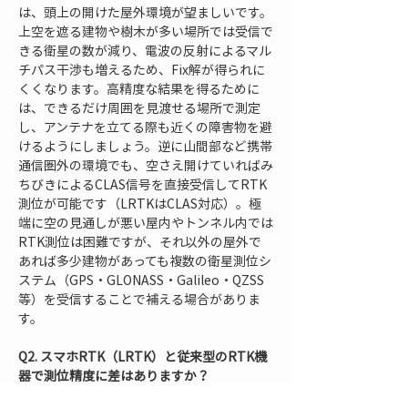
は、頭上の開けた屋外環境が望ましいです。
上空を遮る建物や樹木が多い場所では受信で
きる衛星の数が減り、電波の反射によるマル
チパス干渉も増えるため、Fix解が得られに
くくなります。高精度な結果を得るために
は、できるだけ周囲を見渡せる場所で測定
し、アンテナを立てる際も近くの障害物を避
けるようにしましょう。逆に山間部など携帯
通信圏外の環境でも、空さえ開けていればみ
ちびきによるCLAS信号を直接受信してRTK
測位が可能です（LRTKはCLAS対応）。極
端に空の見通しが悪い屋内やトンネル内では
RTK測位は困難ですが、それ以外の屋外で
あれば多少建物があっても複数の衛星測位シ
ステム（GPS・GLONASS・Galileo・QZSS
等）を受信することで補える場合がありま
す。
Q2. スマホRTK（LRTK）と従来型のRTK機
器で測位精度に差はありますか？
A2. 良好な受信環境下でRTKのFix解を得ら