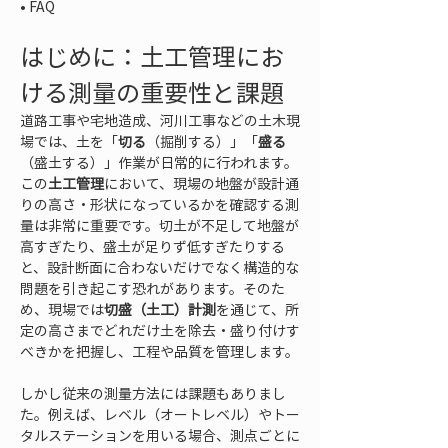
• 
FAQ
はじめに：土工管理にお
ける測量の重要性と課題
道路工事や宅地造成、河川工事などの土木現
場では、土を「
切る
（掘削する）」「
盛る
（盛土する）」作業が日常的に行われます。
この
土工管理
において、現場の地盤が設計通
りの高さ・形状になっているかを確認する測
量は非常に重要です。切土が不足して地盤が
高すぎたり、盛土が足りず低すぎたりする
と、設計断面に合わないだけでなく構造的な
問題を引き起こす恐れがあります。そのた
め、現場では
切盛（土工）計測
を通じて、所
定の高さまでどれだけ土を除去・盛り付けす
べきかを把握し、工程や品質を管理します。
しかし従来の測量方法には課題もありまし
た。例えば、レベル（オートレベル）やトー
タルステーションを用いる場合、測点ごとに