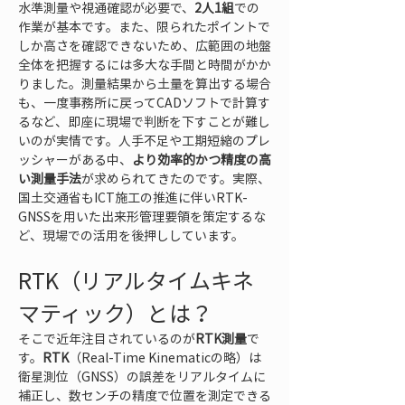
水準測量や視通確認が必要で、
2人1組
での
作業が基本です。また、限られたポイントで
しか高さを確認できないため、広範囲の地盤
全体を把握するには多大な手間と時間がかか
りました。測量結果から土量を算出する場合
も、一度事務所に戻ってCADソフトで計算す
るなど、即座に現場で判断を下すことが難し
いのが実情です。人手不足や工期短縮のプレ
ッシャーがある中、
より効率的かつ精度の高
い測量手法
が求められてきたのです。実際、
国土交通省もICT施工の推進に伴いRTK-
GNSSを用いた出来形管理要領を策定するな
ど、現場での活用を後押ししています。
RTK（リアルタイムキネ
マティック）とは？
そこで近年注目されているのが
RTK測量
で
す。
RTK
（Real-Time Kinematicの略）は
衛星測位（GNSS）の誤差をリアルタイムに
補正し、数センチの精度で位置を測定できる