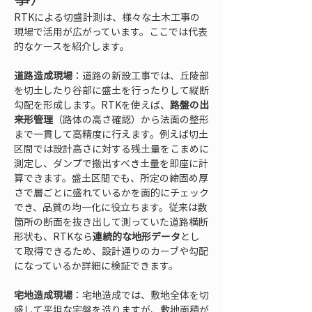
RTKによる切盛計測は、様々な土木工事の
現場で活用が広がっています。ここでは代表
的なケースを紹介します。
道路造成現場
：道路の新設工事では、丘陵部
を切土したり谷部に盛土を行ったりして縦断
勾配を形成します。RTKを使えば、
路盤の出
来形管理
（路体の高さ確認）から法面の整形
まで一貫して高精度に行えます。例えば切土
区間では設計高さに対する残土量をこまめに
測定し、ダンプで搬出すべき土量を即座に計
算できます。盛土区間でも、所定の締固め厚
さで層ごとに盛れているかを面的にチェック
でき、品質の均一化に役立ちます。従来は数
箇所の断面を抜き出して測っていた道路横断
形状も、RTKなら
連続的な地形データ
とし
て取得できるため、設計通りのカーブや勾配
になっているか詳細に検証できます。
宅地造成現場
：宅地造成では、敷地全体を切
盛して平坦な宅盤を造りますが、敷地面積が