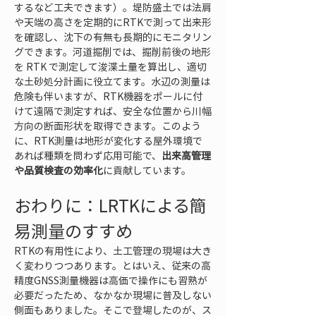
するなど工夫できます）。堤防盛土では法肩
や天端の高さを定期的にRTKで測って出来形
を確認し、沈下の有無も長期的にモニタリン
グできます。河道掘削では、掘削前後の地形
を RTK で測定して浚渫土量を算出し、適切
な土砂処分計画に役立てます。水辺の測量は
危険も伴いますが、RTK機器をポールに付
けて遠隔で測定すれば、安全な位置から川幅
方向の断面形状を取得できます。このよう
に、RTK測量は地形が変化する屋外環境で
あれば種類を問わず応用可能で、
出来高管理
や品質検査の効率化
に貢献しています。
おわりに：LRTKによる簡
易測量のすすめ
RTKの有用性により、土工管理の現場は大き
く変わりつつあります。とはいえ、従来の高
精度GNSS測量機器は高価で操作にも習熟が
必要だったため、なかなか現場に普及しない
側面もありました。そこで登場したのが、ス