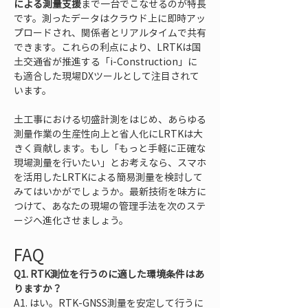
による測量支援
まで一台でこなせるのが特長
です。測ったデータはクラウド上に即時アッ
プロードされ、関係者とリアルタイムで共有
できます。これらの利点により、LRTKは国
土交通省が推進する「i-Construction」に
も適合した現場DXツールとして注目されて
います。
土工事における切盛計測をはじめ、あらゆる
測量作業の生産性向上と省人化にLRTKは大
きく貢献します。もし「もっと手軽に正確な
現場測量を行いたい」とお考えなら、スマホ
を活用したLRTKによる簡易測量を検討して
みてはいかがでしょうか。最新技術を味方に
つけて、あなたの現場の管理手法を次のステ
ージへ進化させましょう。
FAQ
Q1. RTK測位を行うのに適した環境条件はあ
りますか？
A1. はい。RTK-GNSS測量を安定して行うに