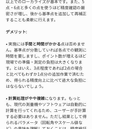
以上でのローカライズが基本です。また、5
点・6点と多くの点を使うほど精度確認の厳
密さが増し、後から基準点を追加して再補正
することも柔軟に行えます。
デメリット:
• 
実施には
手間と時間がかかる
点は否めませ
ん。基準点が分散していれば各点での観測に
時間を要しますし、ポイント数が増えるほど
現場での準備・測定の負担は大きくなりま
す。とはいえ、3点程度であれば2点の場合
と比べてもわずか1点分の追加作業で済むた
め、得られる精度向上に比べて過大な負担に
• 
計算処理がやや複雑
になります。もっと
も、現代の測量機やソフトウェアは自動的に
計算を行ってくれるため、ユーザーが手計算
する必要はありません。ただし結果として得
られるパラメータ（回転角やスケール値な
ど）の意味を理解しておくことは、精度検証