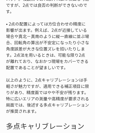
ですが、2点では良否の判断ができないので
• 
2点の配置によっては方位合わせの精度に
影響が出ます。例えば、2点が近接している
場合や真北－真南のように縦一直線に並ぶ場
合、回転角の算出が不安定になったり小さな
角度誤差が大きな位置ズレを招いたりしま
す。2点法を用いるときは、可能な限り2点
が離れており、なおかつ現場をカバーできる
配置であることが望ましいです。
以上のように、2点キャリブレーションは手
軽さが魅力ですが、適用できる補正項目に限
りがあり、精度面ではやや不安が残ります。
特に広いエリアの測量や高精度が要求される
局面では、後述する多点キャリブレーション
が推奨されます。
多点キャリブレーション