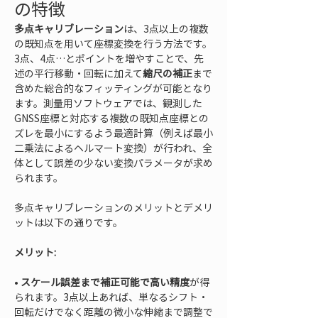
の特徴
多点キャリブレーション
は、3点以上の複数
の既知点を用いて座標変換を行う方法です。
3点、4点…とポイントを増やすことで、先
述の平行移動・回転に加えて
縮尺の補正
まで
含めた総合的なフィッティングが可能となり
ます。測量用ソフトウェアでは、観測した
GNSS座標と対応する複数の既知点座標との
ズレを最小にするよう最適計算（例えば最小
二乗法によるヘルマート変換）が行われ、全
体として誤差の少ない変換パラメータが求め
られます。
多点キャリブレーションのメリットとデメリ
ットは以下の通りです。
メリット:
• 
スケール誤差まで補正可能で高い精度
が得
られます。3点以上あれば、単なるシフト・
回転だけでなく距離の微小な伸縮まで調整で