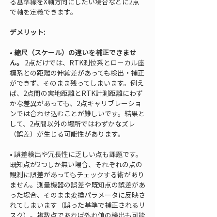
る基準線をX軸方向にしたい場合などに2点
で軸を定義できます。
デメリット:
• 
縮尺（スケール）の違いを補正できませ
ん。
 2点だけでは、RTK測位系とローカル座
標系との距離の伸縮差があっても検出・補正
ができず、そのまま残ってしまいます。例え
ば、2点間の実地距離とRTK計測距離にわず
かな差異があっても、2点キャリブレーショ
ンでは合わせ込むことが難しいです。結果と
して、2点間以外の場所ではわずかなズレ
• 
誤差検出や冗長性に乏しい点も課題です。
既知点が2つしか無い場合、それぞれの点の
観測に誤差があってもチェックする術があり
ません。測量機器の誤差や既知点の誤差があ
った場合、そのまま変換パラメータに反映さ
れてしまいます（誤った基準で補正されるリ
スク）。複数点であれば外れ値の検出も可能