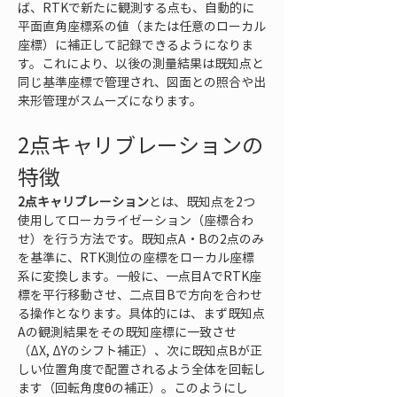
ば、RTKで新たに観測する点も、自動的に
平面直角座標系の値（または任意のローカル
座標）に補正して記録できるようになりま
す。これにより、以後の測量結果は既知点と
同じ基準座標で管理され、図面との照合や出
来形管理がスムーズになります。
2点キャリブレーションの
特徴
2点キャリブレーション
とは、既知点を2つ
使用してローカライゼーション（座標合わ
せ）を行う方法です。既知点A・Bの2点のみ
を基準に、RTK測位の座標をローカル座標
系に変換します。一般に、一点目AでRTK座
標を平行移動させ、二点目Bで方向を合わせ
る操作となります。具体的には、まず既知点
Aの観測結果をその既知座標に一致させ
（ΔX, ΔYのシフト補正）、次に既知点Bが正
しい位置角度で配置されるよう全体を回転し
ます（回転角度θの補正）。このようにし