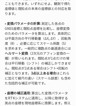
こともできます。いずれにせよ、観測で得た
座標値と既知点の本来の座標値との対応を取
• 
変換パラメータの計算:
 測定した各点の
GNSS座標と既知点座標を比較し、座標変換
のためのパラメータを算出します。具体的に
は平面方向の平行移動量（ΔX, ΔY）、回転角
度（θ）、必要に応じてスケール係数（S）
を求めます。一般的に複数点の最適適合には
ヘルマート変換
（2次元のアフィン変換の一
種）が用いられます。既知点が1点だけの場
合は平行移動（シフト）の補正しかできませ
ん。既知点が2点ある場合はシフト+回転の
補正となります。
3点以上ある場合
はこれら
に加えて縮尺の違い（スケール誤差）も含め
• 
座標の補正適用:
 算出した変換パラメータ
をRTKシステムに適用し、以降に取得する
測点の座標を現地座標系に換算します。例え