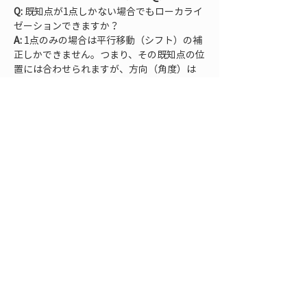
Q:
 既知点が1点しかない場合でもローカライ
A:
 1点のみの場合は平行移動（シフト）の補
正しかできません。つまり、その既知点の位
置には合わせられますが、方向（角度）は
GNSSの北基準のままとなり、縮尺も補正で
きません。可能であればもう1点追加して2
点にするか、最低限その1点でシフトだけ合
わせて残りのズレは後で手作業で調整する必
要があります。
Q:
 既知点が全く無い現場ではどうすればい
A:
 既知点ゼロの状態では厳密なローカライ
ゼーションは行えません。その場合、方法は
二つあります。一つは、RTKで得られる世界
測地系の座標（例えばJGD2011の座標）を
そのまま使用する方法です。現場に既存の基
準がなければ、新たに得た測位座標をそのま
ま任意の基準として採用してしまうイメージ
です。ただしこの場合、後で他の測量成果と