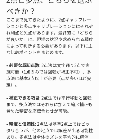
べきか？
ここまで見てきたように、2点キャリブレー
ションと多点キャリブレーションにはそれぞ
れ利点と欠点があります。最終的に「どちら
が良いか」は、現場の状況や求められる精度
によって判断する必要があります。以下に主
な比較ポイントをまとめます。
• 
必要な既知点数:
 2点法は文字通り2点で実
施可能（1点のみでは回転が補正不可）、多
点法は基本3点以上が必要（点が多いほど安
• 
補正できる項目:
 2点法では平行移動と回転
まで、多点法ではそれらに加えて縮尺補正も
• 
精度と信頼性:
 2点法は基準2点上ではピッ
タリ合うが、他の地点では誤差が出る可能性
あり。多点法は全体のズレを平均的に解消