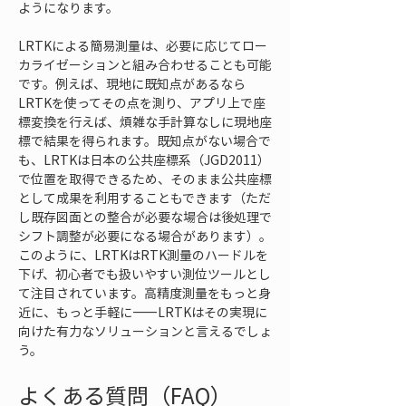
ようになります。
LRTKによる簡易測量は、必要に応じてロー
カライゼーションと組み合わせることも可能
です。例えば、現地に既知点があるなら
LRTKを使ってその点を測り、アプリ上で座
標変換を行えば、煩雑な手計算なしに現地座
標で結果を得られます。既知点がない場合で
も、LRTKは日本の公共座標系（JGD2011）
で位置を取得できるため、そのまま公共座標
として成果を利用することもできます（ただ
し既存図面との整合が必要な場合は後処理で
シフト調整が必要になる場合があります）。
このように、LRTKはRTK測量のハードルを
下げ、初心者でも扱いやすい測位ツールとし
て注目されています。高精度測量をもっと身
近に、もっと手軽に――LRTKはその実現に
向けた有力なソリューションと言えるでしょ
う。
よくある質問（FAQ）