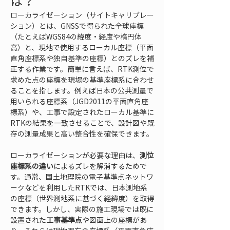
は？
ローカライゼーション（サイトキャリブレー
ション）とは、GNSSで得られた全球座標
（たとえばWGS84の緯度・経度や楕円体
高）と、現地で使用するローカル座標（平面
直角座標系や独自基準の座標）とのズレを補
正する作業です。簡単に言えば、RTK測位で
求めた点の座標を現場の基準座標系に合わせ
ることを指します。例えば日本の公共測量で
用いられる座標系（JGD2011の平面直角座
標系）や、工事で設定されたローカル基準に
RTKの結果を一致させることで、設計図や既
存の測量成果と高い整合性を確保できます。
ローカライゼーションが必要な理由は、
測位
座標系の違い
によるズレを解消するためで
す。通常、国土地理院の電子基準点ネットワ
ークなどを利用したRTKでは、日本測地系
の座標（世界測地系に基づく経緯度）を取得
できます。しかし、実際の施工現場では既に
設置された
工事基準点
や図面上の座標があ