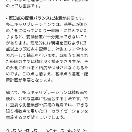
• 
既知点の配置バランスに注意
が必要です。
多点キャリブレーションでは、基準点が測区
の片側に偏っていたり一直線上に並んでいた
りすると、変換精度が十分発揮できないこと
があります。理想的には
現場を囲むように3
点以上
の既知点を配置し、対象エリア全体を
カバーして補正を行います。既知点で囲まれ
た範囲の中では精度良く補正できますが、そ
の外側に外れると精度が保証されなくなるた
めです。この点も踏まえ、基準点の選定・配
置計画が重要となります。
総じて、多点キャリブレーションは精度面で
優れ、公式な基準にも適合する手法です。特
に重要な測量業務や広域の現場では、できる
限り複数点を用いたローカライゼーションを
実施するのが望ましいでしょう。
2点と多点、どちらを選ぶ