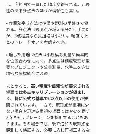
し、広範囲で一貫した精度が得られる。冗長
• 
作業効率:
 2点法は準備や観測の手軽さで優
れる。多点法は観測点が増える分だけ手間だ
が、3点程度なら負担増は小さい。精度向上
• 
適した用途:
 2点法は小規模な測量や簡易的
な位置合わせに向く。多点法は精度管理が重
要なプロジェクトや公共測量、水準点を含む
精密な座標統合に必須。
まとめると、
高い精度や信頼性が要求される
場面では多点キャリブレーションが望まし
く、特に公式な基準では3点以上の使用が推
奨
されています。一方で、既知点が極端に少
ない場合や迅速さ重視の場面ではやむを得ず
2点キャリブレーションを採用することもあ
ります。その場合でも、後で追加の既知点を
観測して検証する、必要に応じ再補正するな