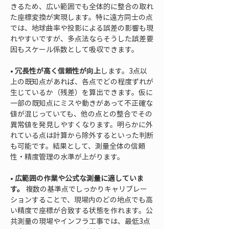
きるため、広い範囲でも全体的に整合の取れ
た座標変換が実現します。特に遠方同士の点
では、地球曲率や投影による誤差の影響も現
れやすいですが、多点法ならそうした誤差要
• 
冗長性が高く信頼性が向上
します。3点以
上の既知点があれば、各点でどの程度ずれが
生じているか（残差）を算出できます。仮に
一部の既知点にミスや動きがあって不正確な
値が混じっていても、他の点との整合でその
異常値を発見しやすくなります。明らかに外
れている点は計算から除外するといった判断
も可能です。結果として、測量全体の信頼
• 
広範囲の作業や公式な測量に適していま
す。
 複数の基準点でしっかりキャリブレー
ションすることで、現場内のどの地点でも高
い精度で座標が合致する状態を作れます。公
共測量の現場やインフラ工事では、最低3点