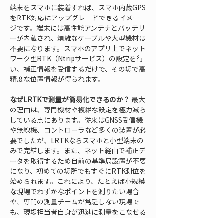
端末をスマホに装着すれば、スマホ内蔵GPS
をRTK対応にアップグレードできるイメー
ジです。端末には高性能アンテナとバッテリ
ーが内蔵され、煩雑なケーブルや大型機材は
不要になります。スマホのアプリ上でネット
ワーク型RTK（Ntripサービス）の設定を行
い、補正情報を受信するだけで、その場で高
精度な位置情報が得られます。
なぜLRTKで測量が簡易化できるのか？
 最大
の理由は、専門機材や複雑な設定を極力減ら
している点にあります。従来はGNSS受信機
や無線機、コントローラなど多くの装置が必
要でしたが、LRTKならスマホと小型端末の
みで完結します。また、ネット経由で補正デ
ータを取得するため自前の基準局設置が不要
になり、初めての場所でもすぐにRTK測位を
始められます。これにより、たとえば小規模
な現場でわずかなポイントを測りたい場合
や、専門の測量チームが常駐しない現場で
も、現場担当者自身が迅速に測量をこなせる