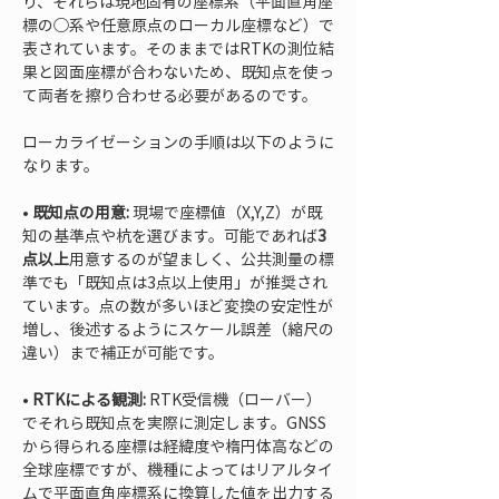
り、それらは現地固有の座標系（平面直角座
標の◯系や任意原点のローカル座標など）で
表されています。そのままではRTKの測位結
果と図面座標が合わないため、既知点を使っ
て両者を擦り合わせる必要があるのです。
ローカライゼーションの手順は以下のように
なります。
• 
既知点の用意:
 現場で座標値（X,Y,Z）が既
知の基準点や杭を選びます。可能であれば
3
点以上
用意するのが望ましく、公共測量の標
準でも「既知点は3点以上使用」が推奨され
ています。点の数が多いほど変換の安定性が
増し、後述するようにスケール誤差（縮尺の
• 
RTKによる観測:
 RTK受信機（ローバー）
でそれら既知点を実際に測定します。GNSS
から得られる座標は経緯度や楕円体高などの
全球座標ですが、機種によってはリアルタイ
ムで平面直角座標系に換算した値を出力する