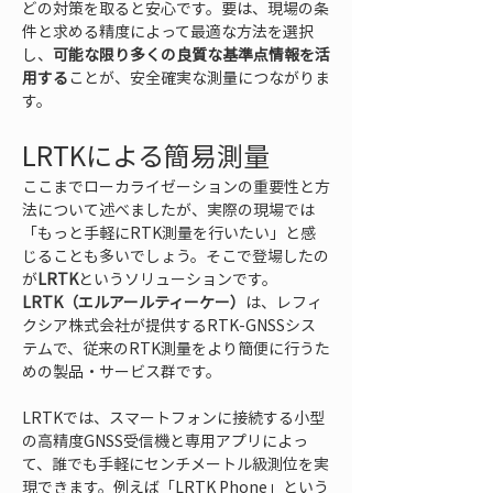
どの対策を取ると安心です。要は、現場の条
件と求める精度によって最適な方法を選択
し、
可能な限り多くの良質な基準点情報を活
用する
ことが、安全確実な測量につながりま
す。
LRTKによる簡易測量
ここまでローカライゼーションの重要性と方
法について述べましたが、実際の現場では
「もっと手軽にRTK測量を行いたい」と感
じることも多いでしょう。そこで登場したの
が
LRTK
というソリューションです。
LRTK（エルアールティーケー）
は、レフィ
クシア株式会社が提供するRTK-GNSSシス
テムで、従来のRTK測量をより簡便に行うた
めの製品・サービス群です。
LRTKでは、スマートフォンに接続する小型
の高精度GNSS受信機と専用アプリによっ
て、誰でも手軽にセンチメートル級測位を実
現できます。例えば「LRTK Phone」という