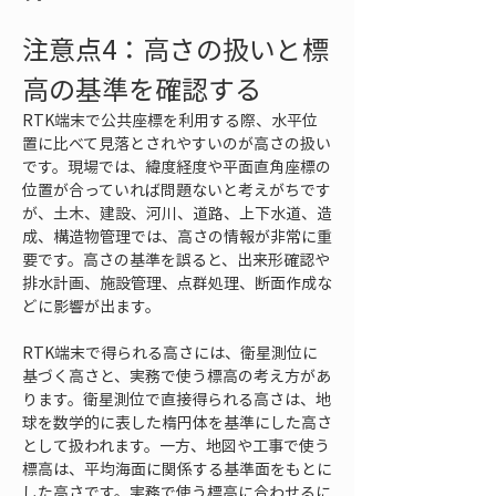
注意点4：高さの扱いと標
高の基準を確認する
RTK端末で公共座標を利用する際、水平位
置に比べて見落とされやすいのが高さの扱い
です。現場では、緯度経度や平面直角座標の
位置が合っていれば問題ないと考えがちです
が、土木、建設、河川、道路、上下水道、造
成、構造物管理では、高さの情報が非常に重
要です。高さの基準を誤ると、出来形確認や
排水計画、施設管理、点群処理、断面作成な
どに影響が出ます。
RTK端末で得られる高さには、衛星測位に
基づく高さと、実務で使う標高の考え方があ
ります。衛星測位で直接得られる高さは、地
球を数学的に表した楕円体を基準にした高さ
として扱われます。一方、地図や工事で使う
標高は、平均海面に関係する基準面をもとに
した高さです。実務で使う標高に合わせるに