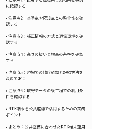
• 
注意点2：基準点や既知点との整合性を確
• 
注意点3：補正情報の方式と通信環境を確
• 
注意点4：高さの扱いと標高の基準を確認
• 
注意点5：現場での精度確認と記録方法を
• 
注意点6：取得データの後工程での利用条
• 
RTK端末を公共座標で活用するための実務
• 
まとめ：公共座標に合わせたRTK端末運用