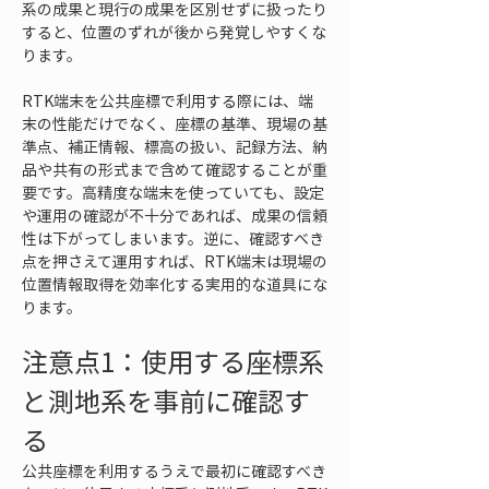
系の成果と現行の成果を区別せずに扱ったり
すると、位置のずれが後から発覚しやすくな
ります。
RTK端末を公共座標で利用する際には、端
末の性能だけでなく、座標の基準、現場の基
準点、補正情報、標高の扱い、記録方法、納
品や共有の形式まで含めて確認することが重
要です。高精度な端末を使っていても、設定
や運用の確認が不十分であれば、成果の信頼
性は下がってしまいます。逆に、確認すべき
点を押さえて運用すれば、RTK端末は現場の
位置情報取得を効率化する実用的な道具にな
ります。
注意点1：使用する座標系
と測地系を事前に確認す
る
公共座標を利用するうえで最初に確認すべき