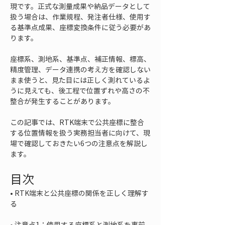
現です。正式な測量成果や納品データとして
扱う場合は、作業規程、発注者仕様、使用す
る基準点成果、座標変換条件に従う必要があ
ります。
座標系、測地系、基準点、補正情報、標高、
精度管理、データ連携の考え方を確認しない
まま使うと、見た目には正しく測れているよ
うに見えても、後工程で位置ずれや高さの不
整合が発生することがあります。
この記事では、RTK端末で公共座標に整合
する位置情報を扱う実務担当者に向けて、現
場で確認しておきたい6つの注意点を解説し
ます。
目次
• 
RTK端末と公共座標の関係を正しく理解す
• 
注意点1：使用する座標系と測地系を事前