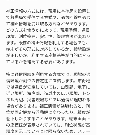
補正情報の方式には、現場に基準局を設置し
て移動局で受信する方式や、通信回線を通じ
て補正情報を受け取る方式などがあります。
どの方式を使うかによって、現場準備、通信
環境、測位範囲、安定性、管理方法が変わり
ます。既存の補正情報を利用する場合でも、
端末がその形式に対応しているか、接続設定
が正しいか、利用する座標基準が目的に合っ
ているかを確認する必要があります。
特に通信回線を利用する方式では、現場の通
信環境が測位の安定性に直結します。市街地
では通信が安定していても、山間部、地下に
近い場所、海岸部、造成中の広い現場、トン
ネル周辺、災害現場などでは通信が途切れる
場合があります。補正情報が途切れると、測
位が固定解から浮動解に変わったり、精度が
低下したりすることがあります。端末画面上
の座標値が表示されていても、測位状態が高
精度を示しているとは限らないため、ステー