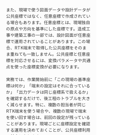
また、現場で使う図面データや設計データが
公共座標ではなく、任意座標で作成されてい
る場合もあります。任意座標とは、現場独自
の原点や方向を基準にした座標です。造成工
事や建築工事の一部では、設計図面が任意座
標で運用されていることがあります。この場
合、RTK端末で取得した公共座標をそのま
ま重ねても一致しません。公共座標と任意座
標を対応させるには、変換パラメータや共通
点を使った座標変換が必要になります。
実務では、作業開始前に「この現場の基準座
標は何か」「端末の設定はそれに合っている
か」「出力データは同じ座標系で扱えるか」
を確認するだけで、後工程のトラブルを大き
く減らせます。特に、複数の担当者が同じ
RTK端末を使う場合や、複数の現場で端末
を使い回す場合は、前回の設定が残っている
ことがあります。現場ごとに座標設定を確認
する運用を決めておくことが、公共座標利用