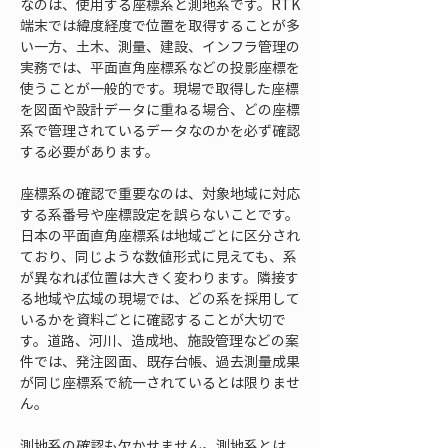
なのは、使用する座標系と測地系です。RTK
端末では緯度経度で位置を取得することが多
い一方、土木、測量、建設、インフラ管理の
実務では、平面直角座標系などの投影座標を
使うことが一般的です。現場で取得した座標
を図面や設計データに重ねる場合、どの座標
系で管理されているデータなのかを必ず確認
する必要があります。
座標系の確認で重要なのは、対象地域に対応
する系番号や座標設定を誤らないことです。
日本の平面直角座標系は地域ごとに区分され
ており、同じような数値形式に見えても、系
が異なれば位置は大きく変わります。隣接す
る地域や広域の現場では、どの系を採用して
いるかを資料ごとに確認することが大切で
す。道路、河川、造成地、施設管理などの案
件では、発注図面、既存台帳、過去測量成果
が同じ座標系で統一されているとは限りませ
ん。
測地系の確認も欠かせません。測地系とは、