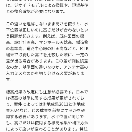
は、ジオイドモデルによる換算や、現場基準
との整合確認が必要になります。
この違いを理解しないまま高さを使うと、水
平位置は正しいのに高さだけが合わないとい
う問題が起きます。例えば、既存図面の標
高、設計計画高、マンホール天端高、構造物
の基準高、道路中心線の計画高などと、RTK
端末で取得した高さを比較した際に、一定の
差が出る場合があります。この差が測位誤差
なのか、基準面の違いなのか、アンテナ高の
入力ミスなのかを切り分ける必要がありま
す。
標高成果の改定にも注意が必要です。日本で
は標高の基準に関する成果が更新されてお
り、案件によっては測地成果2011と測地成
果2024など、どの成果を前提にするかを確
認する必要があります。水平位置が同じで
も、高さだけは使用する標高成果や補正方法
によって扱いが変わることがあります。発注