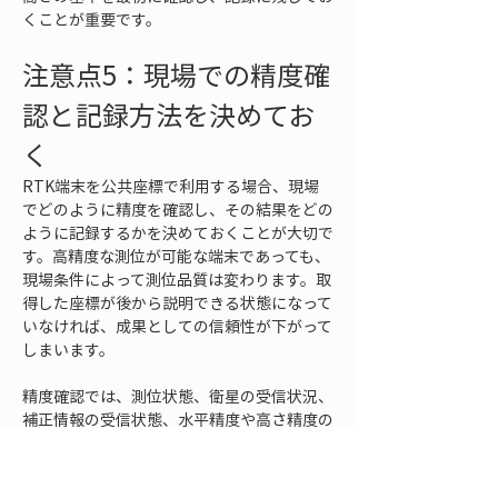
くことが重要です。
注意点5：現場での精度確
認と記録方法を決めてお
く
RTK端末を公共座標で利用する場合、現場
でどのように精度を確認し、その結果をどの
ように記録するかを決めておくことが大切で
す。高精度な測位が可能な端末であっても、
現場条件によって測位品質は変わります。取
得した座標が後から説明できる状態になって
いなければ、成果としての信頼性が下がって
しまいます。
精度確認では、測位状態、衛星の受信状況、
補正情報の受信状態、水平精度や高さ精度の
目安、観測時刻、観測時間、測定者、使用し
た端末、アンテナ高、座標系設定などを記録
することが有効です。すべての項目を毎回詳