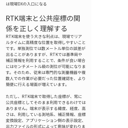
は現場DXの入口になる
RTK端末と公共座標の関
係を正しく理解する
RTK端末を使う大きな利点は、現場でリア
ルタイムに高精度な位置を取得しやすいこと
です。単独測位では数メートル単位の誤差が
出ることがありますが、RTKでは基準局や
補正情報を利用することで、条件が良い場合
にはセンチメートル級の測位が可能になりま
す。そのため、従来は専門的な測量機器や複
数人での作業が必要だった位置確認を、より
簡便に行える場面が増えています。
ただし、RTK端末で取得した座標が、常に
公共座標としてそのまま利用できるわけでは
ありません。端末が表示する緯度、経度、高
さは、利用している測地系、補正情報、座標
変換設定、アプリケーション側の表示設定、
出力ファイルの形式によって意味が変わりま