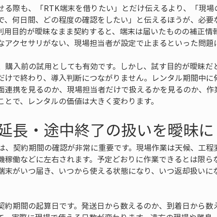
せる際も、「RTK端末を借りたい」とだけ伝えるより、「現場
で、何日間、どの程度の確認をしたい」と伝えるほうが、必要
利用目的が曖昧なまま契約すると、端末は届いたものの補正情
なアクセサリがない、現場担当者が設定で止まるといった問題
は、購入前の試用としても有効です。しかし、試す目的が曖昧だ
だけで終わり、導入判断につながりません。レンタル期間中に
面連携を見るのか、現場担当者だけで扱えるかを見るのか、作
ことで、レンタルの価値は大きく変わります。
延長・途中終了の扱いを曖昧に
では、契約期間の確認が非常に重要です。現場作業は天候、工程
機稼働などに左右されます。予定どおりに作業できるとは限ら
端末がいつ届き、いつから使える状態になり、いつ返却扱いに
契約期間の起算日です。発送日から数えるのか、到着日から数