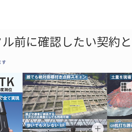
ne
LiDAR
ドローン
360
ソーラー
タル前に確認したい契約と
ます