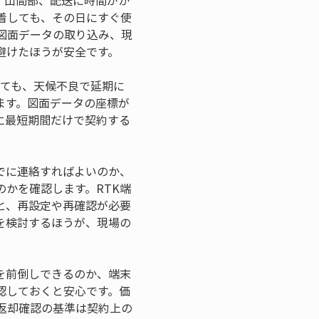
、山間部、配送に時間がか
着しても、その日にすぐ使
図面データの取り込み、現
避けたほうが安全です。
えても、天候不良で延期に
ます。図面データの座標が
に最短期間だけで契約する
でに連絡すればよいのか、
かを確認します。RTK端
と、再設定や再確認が必要
を検討するほうが、現場の
を前倒しできるのか、端末
認しておくと安心です。価
返却確認の基準は契約上の