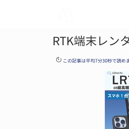
LRTK
Pho
RTK端末レン
この記事は平均7分30秒で読め