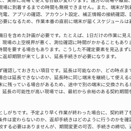
て、実際に現場で使える日数が変わります。遠方の現場や離島
現場に到着するまでの時間も無視できません。また、端末が到
充電、アプリの確認、アカウント設定、補正情報の接続確認、
必要になるため、作業本番の直前に端末が届くスケジュールは
備日を含めた計画が必要です。たとえば、1日だけの作業に見
。現場の上空視界が悪く、測位確認に時間がかかることもあり
時間を要する場合もあります。こうした不確定要素を見込まず
に返却期限が来てしまい、延長手続きが必要になります。
ず確認しておきたい項目です。延長は可能なのか、どの時点ま
場合は延長できないのか、延長時に同じ端末を継続して使えるの
末に残っている場合があるため、途中で別の端末に交換される
。延長の可能性が高い現場では、最初から余裕のある契約期間
としがちです。予定より早く作業が終わった場合に、契約終了
条件は変わらないのか、返却手続きはどのように行うのかを確
較する必要はありませんが、期間変更の可否、手続きの締切、