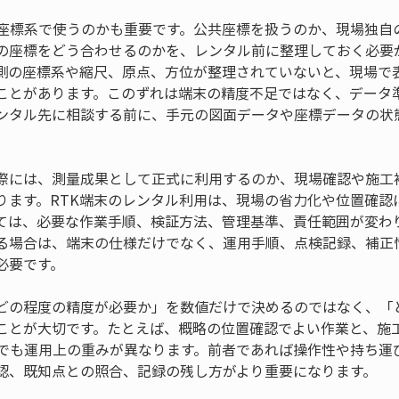
の座標系で使うのかも重要です。公共座標を扱うのか、現場独自
の座標をどう合わせるのかを、レンタル前に整理しておく必要
側の座標系や縮尺、原点、方位が整理されていないと、現場で
ことがあります。このずれは端末の精度不足ではなく、データ
ンタル先に相談する前に、手元の図面データや座標データの状
際には、測量成果として正式に利用するのか、現場確認や施工
ります。RTK端末のレンタル利用は、現場の省力化や位置確認
ては、必要な作業手順、検証方法、管理基準、責任範囲が変わ
る場合は、端末の仕様だけでなく、運用手順、点検記録、補正
必要です。
どの程度の精度が必要か」を数値だけで決めるのではなく、「
ことが大切です。たとえば、概略の位置確認でよい作業と、施
末でも運用上の重みが異なります。前者であれば操作性や持ち運
認、既知点との照合、記録の残し方がより重要になります。