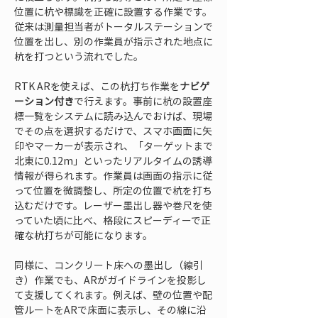
位置に杭や標識を正確に設置する作業です。
従来は測量担当者がトータルステーションで
位置を出し、別の作業員が指示された地点に
杭を打つという流れでした。
RTK ARを使えば、この杭打ち作業を
ナビゲ
ーション付き
で行えます。事前に杭の設置座
標一覧をシステムに読み込んでおけば、現場
でその点を選択するだけで、スマホ画面に矢
印やマーカーが表示され、「ターゲットまで
北東に0.12m」といったリアルタイムの誘導
情報が得られます。作業員は画面の指示に従
って位置を微調整し、所定の位置で杭を打ち
込むだけです。レーザー墨出し器や巻尺を使
っていた頃に比べ、格段にスピーディーで正
確な杭打ちが可能になります。
同様に、コンクリート床への墨出し（線引
き）作業でも、ARがガイドラインを投影し
て支援してくれます。例えば、壁の位置や配
管ルートをARで床面に表示し、その線に沿