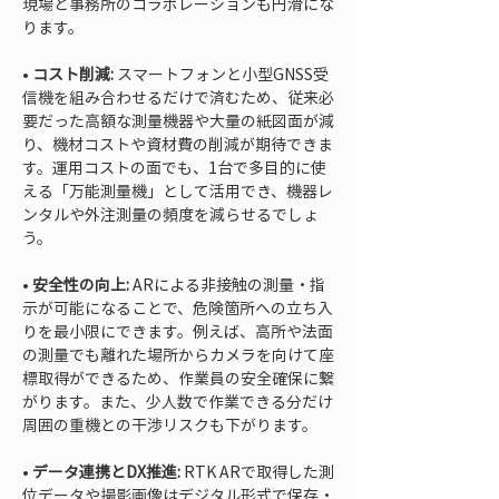
現場と事務所のコラボレーションも円滑にな
• 
コスト削減:
 スマートフォンと小型GNSS受
信機を組み合わせるだけで済むため、従来必
要だった高額な測量機器や大量の紙図面が減
り、機材コストや資材費の削減が期待できま
す。運用コストの面でも、1台で多目的に使
える「万能測量機」として活用でき、機器レ
ンタルや外注測量の頻度を減らせるでしょ
• 
安全性の向上:
 ARによる非接触の測量・指
示が可能になることで、危険箇所への立ち入
りを最小限にできます。例えば、高所や法面
の測量でも離れた場所からカメラを向けて座
標取得ができるため、作業員の安全確保に繋
がります。また、少人数で作業できる分だけ
• 
データ連携とDX推進:
 RTK ARで取得した測
位データや撮影画像はデジタル形式で保存・