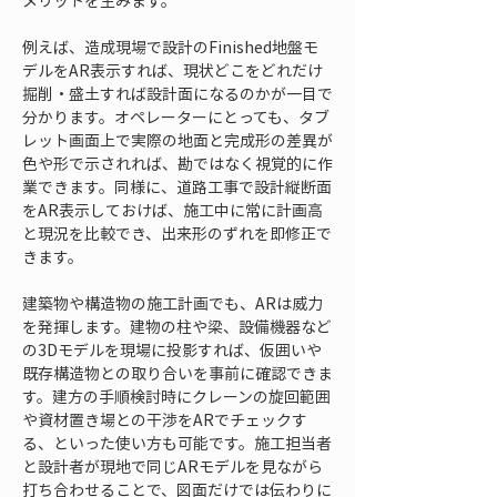
メリットを生みます。
例えば、造成現場で設計のFinished地盤モ
デルをAR表示すれば、現状どこをどれだけ
掘削・盛土すれば設計面になるのかが一目で
分かります。オペレーターにとっても、タブ
レット画面上で実際の地面と完成形の差異が
色や形で示されれば、勘ではなく視覚的に作
業できます。同様に、道路工事で設計縦断面
をAR表示しておけば、施工中に常に計画高
と現況を比較でき、出来形のずれを即修正で
きます。
建築物や構造物の施工計画でも、ARは威力
を発揮します。建物の柱や梁、設備機器など
の3Dモデルを現場に投影すれば、仮囲いや
既存構造物との取り合いを事前に確認できま
す。建方の手順検討時にクレーンの旋回範囲
や資材置き場との干渉をARでチェックす
る、といった使い方も可能です。施工担当者
と設計者が現地で同じARモデルを見ながら
打ち合わせることで、図面だけでは伝わりに