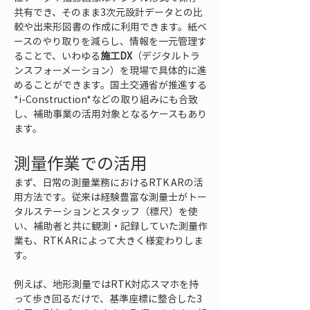
共有でき、そのまま3次元設計データとの比
較や出来形図書の作成に利用できます。紙ベ
ースのやり取りを減らし、情報を一元管理す
ることで、いわゆる
施工DX
（デジタルトラ
ンスフォーメーション）を現場で具体的に進
めることができます。国土交通省が推進する
*i-Construction*などの取り組みにも合致
し、補助事業の活用対象となるケースもあり
ます。
測量作業での活用
まず、日常の測量業務におけるRTK ARの活
用方法です。従来は経験豊富な測量士がトー
タルステーションとスタッフ（標尺）を使
い、補助者と共に観測・記録していた測量作
業も、RTK ARによって大きく様変わりしま
す。
例えば、地形測量ではRTK対応スマホを持
って歩き回るだけで、基準座標に整合した3