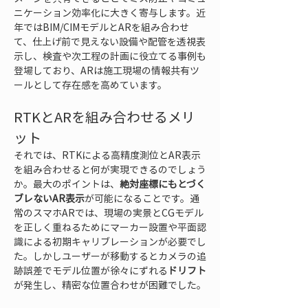
ニケーション効率化に大きく寄与します。近
年ではBIM/CIMモデルとARを組み合わせ
て、仕上げ前で見えない設備や配管を透視表
示し、検査や次工程の計画に役立てる事例も
登場しており、ARは施工現場の情報共有ツ
ールとして存在感を高めています。
RTKとARを組み合わせるメリ
ット
それでは、RTKによる高精度測位とAR表示
を組み合わせると何が実現できるのでしょう
か。最大のポイントは、
絶対座標にもとづく
ブレないAR表示
が可能になることです。通
常のスマホARでは、現場の実景とCGモデル
を正しく重ねるためにマーカー設置や平面認
識による初期キャリブレーションが必要でし
た。しかしユーザーが移動するとカメラの追
跡誤差でモデル位置が徐々にずれる
ドリフト
が発生し、精密な位置合わせが困難でした。