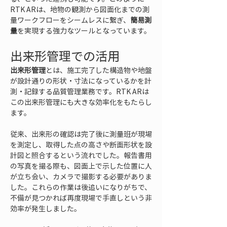
RTK ARは、地物の観測から図面化までの測
量ワークフローをシームレスに繋ぎ、
簡易測
量
を実現する強力なツールとなっています。
出来形管理での活用
出来形管理
とは、施工完了した構造物や地盤
が設計通りの形状・寸法になっているかを計
測・記録する品質管理業務です。RTK ARは
この出来形管理にも大きな効率化をもたらし
ます。
従来、出来形の確認は完了後に測量班が現場
を測定し、取得した点の高さや断面形状を設
計図と照合するという流れでした。報告書用
の写真を撮る際も、図面上で示した位置に人
が立ち会い、カメラで撮影する必要がありま
した。これらの作業は後追いになりがちで、
不備が見つかれば再度現場で手直しという非
効率が発生しました。