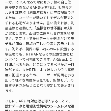
一方、RTK-GNSSで常にセンチ級の自己位
置座標を得ながらAR表示すれば、仮想モデ
ルを地球座標（測量座標系）に直接配置でき
るため、ユーザーが動いてもモデルが現実と
ずれる心配がありません。言い換えれば、測
量座標と連動した
「座標合わせ不要」のAR
が実現します。面倒な位置合わせ作業を省略
でき、アプリ上で設計データを選ぶだけでモ
デルが即座に現場の正しい位置に表示されま
す。例えば、視界の悪い茂みの中に設置する
構造物でも、RTK ARならその設置位置をピ
ンポイントで可視化できます。AR画面上に
目印が出るため、どこに立てるべきかが一目
瞭然です。またRTKにより端末の方位も高精
度に把握できるため、ユーザーが周囲を歩き
回って様々な角度から見ても、仮想モデルの
位置や向きが狂うことなく安定して表示され
ます。
さらに、ARに絶対座標を導入することで、
設計データと現場測位情報のシームレスな連