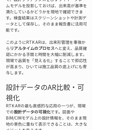
ムモデルを投影しておけば、出来高が基準を
満たしているかどうかを現地で確認できま
す。検査結果はスクリーンショットや計測デ
ータとして保存し、そのまま報告書に活用可
能です。
このようにRTK ARは、出来形管理を事後か
ら
リアルタイムのプロセス
へと変え、品質確
認にかかる手間と時間を大幅に削減します。
現場で品質を「見える化」することで即応性
が高まり、ひいては施工品質の底上げにも寄
与します。
設計データのAR比較・可
視化
RTK ARの最も直感的な応用の一つが、現場
での
設計データの可視化
です。図面や
BIM/CIMモデル上の設計情報を、そのまま現
地の景色に重ねて表示できることは、大きな