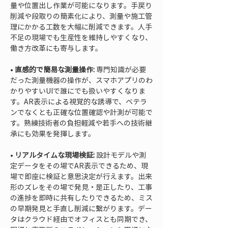
量や位置出し作業が可能になります。手戻り
削減や段取りの簡素化により、測量や施工管
理にかかる工数を大幅に削減できます。人手
不足の現場でも生産性を維持しやすくなり、
• 
直感的で簡易な測量操作:
 専門知識が必要
だった測量機器の操作が、スマホアプリのわ
かりやすいUIで誰にでも扱いやすくなりま
す。AR表示による視覚的な誘導で、ベテラ
ンでなくとも正確な位置確認や計測が可能で
す。熟練技術者の負担軽減や若手への技術継
• 
リアルタイムな現場検証:
 設計モデルや測
定データをその場でAR表示できるため、現
場で即座に検証と意思決定が行えます。出来
形のズレをその場で発見・是正したり、工事
の進捗を即時に共有したりできるため、ミス
の早期発見と手直し削減に繋がります。デー
タはクラウド経由でオフィスとも同期でき、