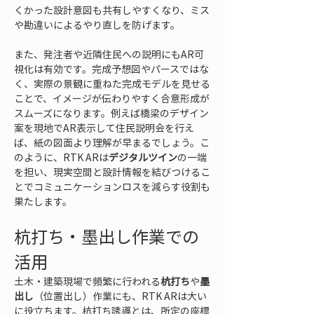
くかった設計意図も共有しやすくなり、ミス
や勘違いによるやり直しを防げます。
また、発注者や近隣住民への説明にもAR可
視化は有効です。完成予想図やパースではな
く、実際の景観に重ねた完成モデルを見せる
ことで、イメージが伝わりやすく合意形成が
スムーズになります。例えば橋梁のデザイン
案を現地でAR表示して住民説明会を行え
ば、紙の図面より理解が早まるでしょう。こ
のように、RTK ARは
デジタルツイン
の一端
を担い、現実空間と設計情報を結びつけるこ
とでコミュニケーションロスを減らす役割も
果たします。
杭打ち・墨出し作業での
活用
土木・建築現場で頻繁に行われる
杭打ち
や
墨
出し
（位置出し）作業にも、RTK ARは大い
に役立ちます。杭打ち誘導とは、所定の座標