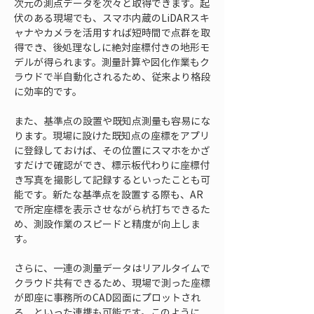
次元の測点データを次々と取得できます。起
伏のある現場でも、スマホ内蔵のLiDARスキ
ャナやカメラを活用すれば短時間で点群を取
得でき、後処理なしに絶対座標付きの地形モ
デルが得られます。測量計算や図化作業もク
ラウドで半自動化されるため、従来より格段
に効率的です。
また、基準点の設置や既知点測量も容易にな
ります。現場に設けた既知点の座標をアプリ
に登録しておけば、その位置にスマホをかざ
すだけで確認ができ、標示板代わりに座標付
き写真を撮影して記録するといったことも可
能です。新たな基準点を設置する際も、AR
で所定座標を表示させながら杭打ちできるた
め、測設作業のスピードと精度が向上しま
す。
さらに、一連の測量データはリアルタイムで
クラウド共有できるため、現場で測った座標
が即座に事務所のCAD図面にプロットされ
る、といった連携も可能です。このように