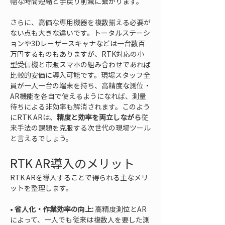
幅な時間短縮と手戻り削減に繋がります。
さらに、高価な専用機器を複数揃える必要が
ない点も大きな違いです。トータルステーシ
ョンや3Dレーザースキャナなどは一台数百
万円するものもありますが、RTK対応の小
型受信機と市販スマホの組み合わせであれば
比較的安価に導入可能です。現場スタッフ全
員が一人一台の端末を持ち、高精度な測位・
AR機能を各自で使えるようになれば、測量
待ちによる非効率も解消されます。このよう
にRTK ARは、
精度と効率を両立しながら
従
来手法の課題を克服する次世代の現場ツール
と言えるでしょう。
RTK AR導入のメリット
RTK ARを導入することで得られる主なメリ
ットを整理します。
• 
省人化・作業効率の向上:
 高精度測位とAR
によって、一人でも従来は複数人を要した測