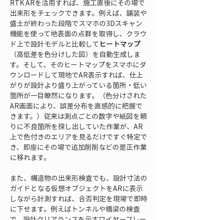
RTK ARを活用すれば、施工直後にその場で
出来形をチェックできます。例えば、舗装や
盛土が終わった段階でスマホの3Dスキャン
機能を使って地表面の点群を取得し、クラウ
ド上で設計モデルと比較して
ヒートマップ
（高低差を色分けした図）を自動生成しま
す。そして、そのヒートマップをスマホにダ
ウンロードして現地でAR表示すれば、仕上
がりが設計より盛り上がっている箇所・低い
箇所が一目瞭然になります。（色分けされた
AR画面により、誤差分布を直感的に把握で
きます。）従来は測点ごとの数字や紙図を頼
りに不良箇所を探し出していた作業が、AR
上で色付きのエリアを見るだけですぐ特定で
き、即座にその場で追加削削などの是正作業
に移れます。
また、構造物の出来形検査でも、設計寸法の
ガイドとなる仮想オブジェクトをARに表示
しながら計測すれば、合否判定を現場で即時
に下せます。例えばトンネルや橋梁の検査
で、設計クリアランスを示すワイヤーフレー