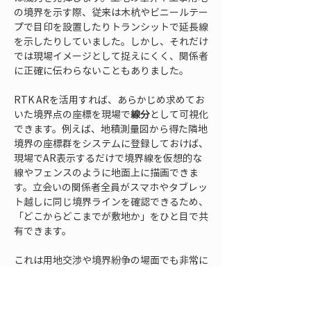
の境界を示す際、従来は木杭やビニールテー
プで目印を設置したりトランシットで延長線
を示したりしていました。しかし、それだけ
では現場イメージとして捉えにくく、関係者
に正確に伝わらないこともありました。
RTK ARを活用すれば、あらかじめ求めてお
いた境界点の座標を現場で
線分
として可視化
できます。例えば、地積測量図から得た隣地
境界の座標群をシステムに登録しておけば、
現場でAR表示するだけで境界線を仮想的な
線やフェンスのように地面上に描画できま
す。立会いの関係者全員がスマホやタブレッ
ト越しに同じ境界ラインを確認できるため、
「どこからどこまでが敷地か」をひと目で共
有できます。
これは用地交渉や境界紛争の場面でも非常に
有効です。第三者にも視覚的に訴えるため、
境界の認識違いによるトラブルを未然に防ぎ
やすくなります。また、測量士が境界標を探