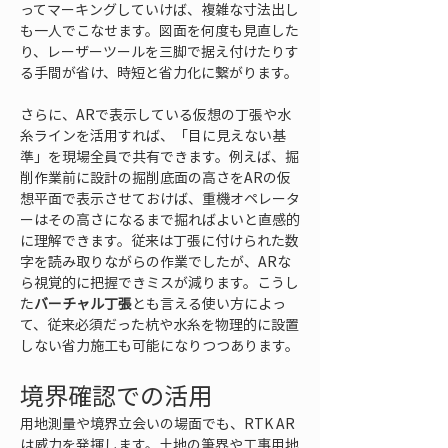
ってマーキングしていけば、複雑な寸法出し
も一人でこなせます。図面を何度も見直した
り、レーザーツールを三脚で据え付けたりす
る手間が省け、時短と省力化に繋がります。
さらに、ARで表示している仮想の丁張や水
糸ラインを活用すれば、「目に見えない基
準」を現場全員で共有できます。例えば、掘
削作業前に設計の掘削底面の高さをARの仮
想平面で表示させておけば、重機オペレータ
ーはその高さになるまで掘ればよいと直感的
に理解できます。従来は丁張に付けられた数
字を読み取りながらの作業でしたが、ARな
ら視覚的に把握できミスが減ります。こうし
た
バーチャル丁張
とも言える使い方によっ
て、従来必須だった杭や水糸を物理的に設置
しない省力施工も可能になりつつあります。
境界確認での活用
用地測量や境界立会いの場面でも、RTK AR
は威力を発揮します。土地の筆界や工事用地