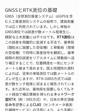
GNSSとRTK測位の基礎
GNSS（全球測位衛星システム）はGPSを含
む人工衛星測位システムの総称で、建設測量
では広く利用されています。しかし単独の
GNSS測位では誤差が数メートル程度生じ、
精密な土木測量には不十分です。
RTK測位
は
この誤差を飛躍的に低減する手法で、基準局
（既知点に設置した受信機）と移動局（現場
の受信機）で同時に衛星信号を観測し、基準
局側の測位誤差をリアルタイムに移動局へ送
り補正することで、位置精度を一気にセンチ
メートル級まで高めます。国土地理院の資料
によれば、従来の単独測位では数メートルの
ズレが生じますが、RTK-GNSS方式では誤
差が数センチ程度に収まると報告されていま
す。また近年は、基地局を設置しなくてもネ
ット経由で補正情報を得られる
ネットワーク
型RTK
（例：VRS方式）や、日本の準天頂衛
星
みちびき
による
CLAS
（センチメータ級測
位補強サービス）の活用により、より手軽に