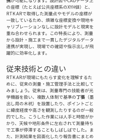
携
が可能になります。設計図やCADデータ上
の座標（たとえば公共座標系のXYH値）と、
RTK ARで取得した測量点やモデルの座標が
一致しているため、煩雑な座標変換や現地キ
ャリブレーションなしに設計モデルと現実を
重ね合わせられます。この特長により、測量
から設計・施工まで一貫したデジタルデータ
連携が実現し、現場での確認や指示出しが飛
躍的に効率化します。
従来技術との違い
RTK ARが現場にもたらす変化を理解するた
めに、従来の測量・施工管理手法と比較して
みましょう。従来は、測量専門の技能者が光
学機器を扱い、複数人体制で基準の
丁張
（墨
出し用の木杭）を設置したり、ポイントごと
に緯度経度や高さを観測したりするのが一般
的でした。こうした作業には人手と時間がか
かり、天候や地形条件に左右されて測量待ち
で工事が停滞することもしばしばでした。ま
た、計測結果を図面化したり報告書にまとめ