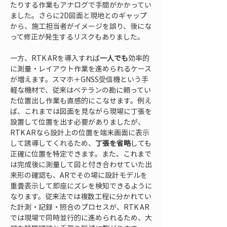
たりする作業もアナログで手間がかかってい
ました。さらに2D図面と現地とのギャップ
から、施工担当者がイメージを誤り、後にな
って修正が発生するリスクもありました。
一方、RTK ARを導入すれば
一人でも
効率的
に測量・レイアウト作業を進められるケース
が増えます。スマホ＋GNSS受信機という手
軽な機材で、従来はベテランの勘に頼ってい
た位置出し作業も直感的にこなせます。例え
ば、これまでは図面を見ながら現場に丁張を
設置して位置を出す必要がありましたが、
RTK ARなら設計上の位置を端末画面に表示
して誘導してくれるため、
丁張を省略
しても
正確に位置を特定できます。また、これまで
は完成後に測量して図と付き合わせていた出
来形の確認も、ARでその場に設計モデルを
重畳表示して即座にズレを検知できるように
なります。従来法では複数工程に分かれてい
た計測・記録・照合のプロセスが、RTK AR
では現場で同時並行的に進められるため、大