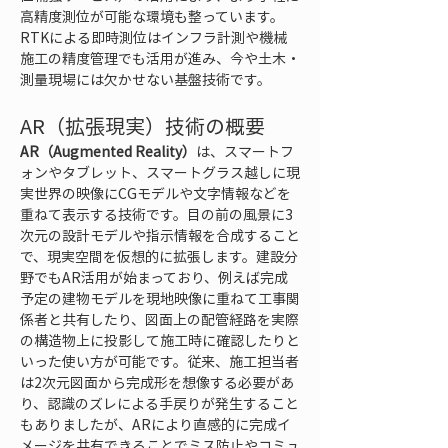
高精度測位が可能な環境も整っています。
RTKによる即時測位はインフラ計測や機械
施工の精度管理でも活用が進み、今や土木・
測量現場には欠かせない基盤技術です。
AR（拡張現実）技術の概要
AR（Augmented Reality）
は、スマートフ
ォンやタブレット、スマートグラス越しに現
実世界の映像にCGモデルや文字情報などを
重ねて表示する技術です。目の前の風景に3
次元の設計モデルや指示情報を合成すること
で、現実空間を仮想的に拡張します。建設分
野でもAR活用が始まっており、例えば完成
予定の建物モデルを現地映像に重ねて工事関
係者と共有したり、図面上の配管経路を実際
の構造物上に投影して施工時に確認したりと
いった使い方が可能です。従来、施工担当者
は2次元図面から完成形を想像する必要があ
り、認識のズレによる手戻りが発生すること
もありましたが、ARにより直感的に完成イ
メージを共有できることでミス防止やコミュ