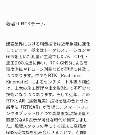
著者: LRTKチーム
建設業界における測量技術は近年急速に進化
しています。従来はトータルステーションや
GPSを用いた測量が主流でしたが、ICT化・
施工DXの推進に伴い、RTK-GNSSによる高
精度測位やドローン測量などが現場に普及し
つつあります。中でも
RTK
（Real Time 
Kinematic）によるセンチメートル級の測位
は、土木の施工管理や出来形測定で不可欠な
技術となりつつあります。そして近年、この
RTKと
AR
（拡張現実）技術を組み合わせた
新手法「
RTK AR
」が登場し、スマートフォ
ンやタブレットひとつで高精度な現場測量と
直感的なAR表示が可能な時代が到来しまし
た。現場スタッフの手にする端末に高精度
GNSS受信機を組み合わせることで、点群計