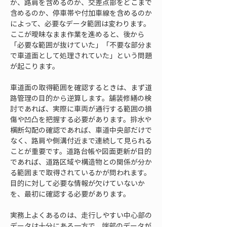
か、路肩を含めるのか、交差点部をどこまで
含めるのか、停車帯や付加車線を含めるのか
によって、必要なデータ範囲は変わります。
ここが曖昧なまま作業を進めると、後から
「必要な範囲が抜けていた」「不要な部分ま
で車道面として処理されていた」という問題
が起こります。
車道面の取得範囲を確認するときは、まず道
路管理の目的から逆算します。舗装修繕の検
討であれば、実際に車両が通行する範囲の損
傷や凹凸を把握する必要があります。排水や
横断勾配の確認であれば、車道中央部だけで
なく、路肩や側溝付近まで連続して見られる
ことが重要です。道路台帳や図面更新が目的
であれば、道路区域や構造物との関係が分か
る範囲まで取得されているかが問われます。
目的に対して必要な情報が欠けていないか
を、最初に確認する必要があります。
実務上よくあるのは、走行しやすい中心部の
データは十分にある一方で、端部のデータが