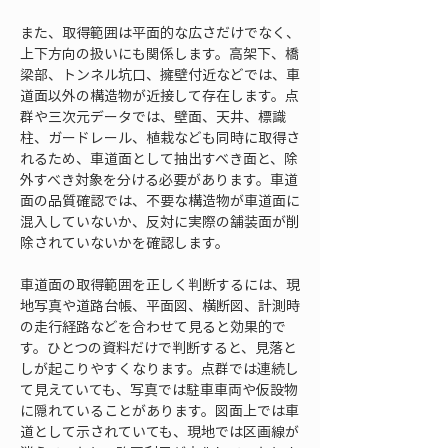
また、取得範囲は平面的な広さだけでなく、
上下方向の扱いにも関係します。高架下、橋
梁部、トンネル坑口、擁壁付近などでは、車
道面以外の構造物が近接して存在します。点
群や三次元データでは、壁面、天井、標識
柱、ガードレール、植栽なども同時に取得さ
れるため、車道面として抽出すべき面と、除
外すべき対象を分ける必要があります。車道
面の品質確認では、不要な構造物が車道面に
混入していないか、反対に実際の舗装面が削
除されていないかを確認します。
車道面の取得範囲を正しく判断するには、現
地写真や道路台帳、平面図、横断図、計測時
の走行経路などを合わせて見ると効果的で
す。ひとつの資料だけで判断すると、見落と
しが起こりやすくなります。点群では連続し
て見えていても、写真では駐車車両や仮設物
に隠れていることがあります。図面上では車
道として示されていても、現地では区画線が