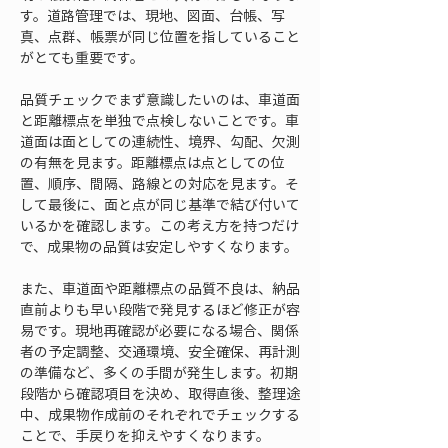
す。道路管理では、現地、図面、台帳、写
真、点群、帳票が同じ位置を指していること
がとても重要です。
品質チェックでまず意識したいのは、車道面
と距離標点を単独で点検しないことです。車
道面は面としての連続性、境界、勾配、欠測
の有無を見ます。距離標点は点としての位
置、順序、間隔、路線との対応を見ます。そ
して最後に、面と点が同じ基準で結び付いて
いるかを確認します。この考え方を持つだけ
で、成果物の品質は安定しやすくなります。
また、車道面や距離標点の品質不良は、納品
直前よりも早い段階で発見するほど修正が容
易です。現地再確認が必要になる場合、関係
者の予定調整、交通環境、安全確保、再計測
の準備など、多くの手間が発生します。初期
段階から確認項目を決め、取得直後、整理途
中、成果物作成前のそれぞれでチェックする
ことで、手戻りを抑えやすくなります。