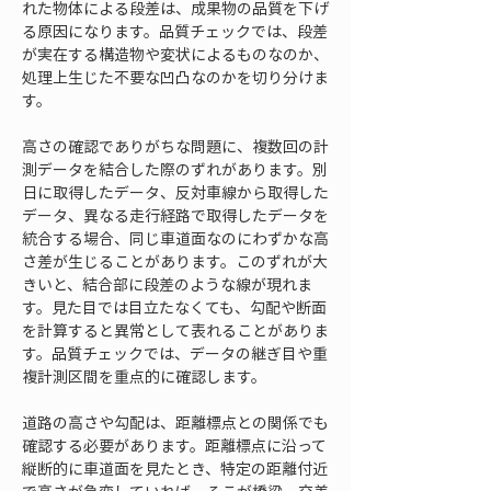
れた物体による段差は、成果物の品質を下げ
る原因になります。品質チェックでは、段差
が実在する構造物や変状によるものなのか、
処理上生じた不要な凹凸なのかを切り分けま
す。
高さの確認でありがちな問題に、複数回の計
測データを結合した際のずれがあります。別
日に取得したデータ、反対車線から取得した
データ、異なる走行経路で取得したデータを
統合する場合、同じ車道面なのにわずかな高
さ差が生じることがあります。このずれが大
きいと、結合部に段差のような線が現れま
す。見た目では目立たなくても、勾配や断面
を計算すると異常として表れることがありま
す。品質チェックでは、データの継ぎ目や重
複計測区間を重点的に確認します。
道路の高さや勾配は、距離標点との関係でも
確認する必要があります。距離標点に沿って
縦断的に車道面を見たとき、特定の距離付近