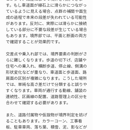
す。もし車道面が縁石上に滑らかにつながっ
ているように見える場合、点群の補間や面生
成の過程で本来の段差が失われている可能性
があります。反対に、実際には滑らかに接続
している部分に不要な段差が生じている場合
もあります。境界部では、平面と断面の両方
で確認することが効果的です。
交差点や乗入れ部では、境界要素の判断がさ
らに難しくなります。歩道の切下げ、店舗や
住宅への乗入れ、横断歩道、停止線、側溝の
形状変化などが重なり、車道面と歩道面、路
肩面の区別が複雑になります。こうした場所
では、単純な高さ差だけで分類すると誤りや
すくなります。車両が通行する動線、舗装の
連続性、区画線の配置、道路管理上の区分を
合わせて確認する必要があります。
また、道路付属物や仮設物が境界判定を妨げ
ることもあります。カラーコーン、工事看
板、駐車車両、落ち葉、積雪、泥、影などが