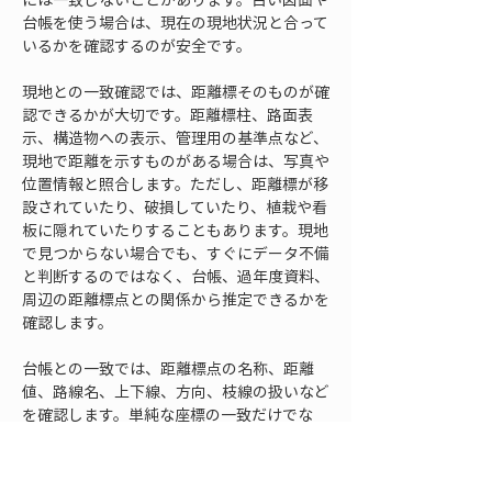
台帳を使う場合は、現在の現地状況と合って
いるかを確認するのが安全です。
現地との一致確認では、距離標そのものが確
認できるかが大切です。距離標柱、路面表
示、構造物への表示、管理用の基準点など、
現地で距離を示すものがある場合は、写真や
位置情報と照合します。ただし、距離標が移
設されていたり、破損していたり、植栽や看
板に隠れていたりすることもあります。現地
で見つからない場合でも、すぐにデータ不備
と判断するのではなく、台帳、過年度資料、
周辺の距離標点との関係から推定できるかを
確認します。
台帳との一致では、距離標点の名称、距離
値、路線名、上下線、方向、枝線の扱いなど
を確認します。単純な座標の一致だけでな
く、属性情報の整合が重要です。同じ位置に
見えても、別路線の距離標点を参照している
場合や、上下線の扱いが逆になっている場合