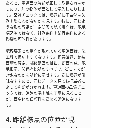
あると、車道面の端部が正しく取得されなか
ったり、別の物体が面として混入したりしま
す。品質チェックでは、境界部に不自然な欠
測や膨らみがないかを見ます。特に、同じよ
うな形の異常が一定間隔で続く場合は、現地
構造物ではなく、計測条件や処理条件による
影響の可能性があります。
境界要素との整合が取れている車道面は、後
工程で扱いやすくなります。幅員確認、舗装
面積の算定、補修範囲の抽出、断面作成、現
地指示、関係者説明のすべてで、どこまでが
対象なのかを明確に示せます。逆に境界が曖
昧なままだと、同じデータを見ても担当者に
よって判断が分かれます。車道面の品質チェ
ックでは、道路の端や線を丁寧に見ること
が、面全体の信頼性を高める近道になりま
す。
4. 距離標点の位置が現