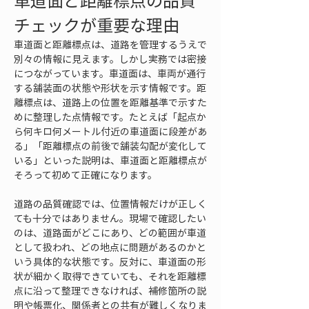
車道面と距離標点の品質
チェックが重要な理由
車道面と距離標点は、道路を管理するうえで
別々の情報に見えます。しかし実務では密接
につながっています。車道面は、車両が通行
する舗装面の状態や形状を示す情報です。距
離標点は、道路上の位置を距離基準で示すた
めに整理した点情報です。たとえば「起点か
ら何キロ何メートル付近の車道面に段差があ
る」「距離標点の前後で舗装勾配が変化して
いる」といった説明は、車道面と距離標点が
そろって初めて正確になります。
道路の品質確認では、位置情報だけが正しく
ても十分ではありません。現場で確認したい
のは、道路面がどこにあり、どの範囲が車道
として扱われ、どの地点に問題があるのかと
いう具体的な状態です。反対に、車道面の形
状が細かく取得できていても、それを距離標
点に沿って整理できなければ、補修箇所の説
明や帳票化、関係者との共有が難しくなりま