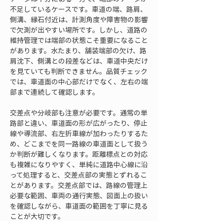
不足しているケースです。車道の端、路肩、
側溝、縁石付近は、計測角度や障害物の影響
で欠測が出やすい場所です。しかし、道路の
維持管理では端部の状態こそ重要になること
があります。水たまり、舗装端部の欠け、路
肩沈下、側溝との段差などは、車道中央だけ
を見ていても判断できません。品質チェック
では、車道面の中心部だけでなく、左右の端
部まで連続して確認します。
交差点や分岐部も注意が必要です。通常の単
路部と違い、車道面の形が広がったり、停止
線や導流部、右左折車線が加わったりするた
め、どこまでを同一路線の車道面として扱う
か判断が難しくなります。距離標点との対応
も複雑になりやすく、単純に道路中心線に沿
って処理すると、交差点部の実態とずれるこ
とがあります。交差点部では、路線の管理上
必要な範囲、車両の通行実態、図面上の扱い
を確認しながら、車道面の範囲を丁寧に見る
ことが大切です。