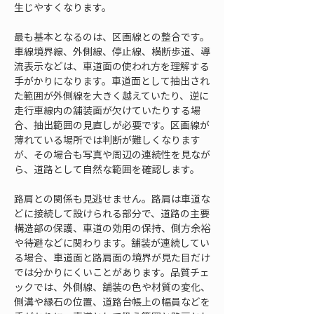
生じやすくなります。
最も基本となるのは、区画線との整合です。
車線境界線、外側線、停止線、横断歩道、導
流表示などは、車道面の使われ方を理解する
手がかりになります。車道面として抽出され
た範囲が外側線を大きく越えていたり、逆に
走行車線内の舗装面が欠けていたりする場
合、抽出範囲の見直しが必要です。区画線が
薄れている場所では判断が難しくなります
が、その場合も写真や周辺の連続性を見なが
ら、道路として自然な範囲を確認します。
路肩との関係も見逃せません。路肩は車道な
どに接続して設けられる部分で、道路の主要
構造部の保護、車道の効用の保持、側方余裕
や待避などに関わります。舗装が連続してい
る場合、車道面と路肩面の境界が見た目だけ
では分かりにくいことがあります。品質チェ
ックでは、外側線、舗装の色や材質の変化、
側溝や縁石の位置、道路台帳上の幅員などを