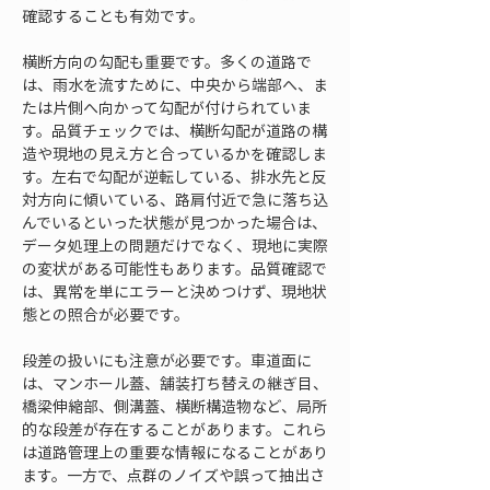
確認することも有効です。
横断方向の勾配も重要です。多くの道路で
は、雨水を流すために、中央から端部へ、ま
たは片側へ向かって勾配が付けられていま
す。品質チェックでは、横断勾配が道路の構
造や現地の見え方と合っているかを確認しま
す。左右で勾配が逆転している、排水先と反
対方向に傾いている、路肩付近で急に落ち込
んでいるといった状態が見つかった場合は、
データ処理上の問題だけでなく、現地に実際
の変状がある可能性もあります。品質確認で
は、異常を単にエラーと決めつけず、現地状
態との照合が必要です。
段差の扱いにも注意が必要です。車道面に
は、マンホール蓋、舗装打ち替えの継ぎ目、
橋梁伸縮部、側溝蓋、横断構造物など、局所
的な段差が存在することがあります。これら
は道路管理上の重要な情報になることがあり
ます。一方で、点群のノイズや誤って抽出さ