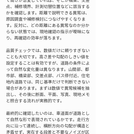
で高さが急変していれば、そこが橋梁、交差
点、補修境界、計測切替位置などに該当する
かを確認します。距離で説明できる異常は、
原因調査や補修検討につなげやすくなりま
す。反対に、どの距離にある異常なのか分か
らない状態では、現地確認の指示が曖昧にな
り、再確認の効率が落ちます。
品質チェックでは、数値だけに頼りすぎない
ことも大切です。高さ差や勾配のしきい値を
設定することは有効ですが、道路の条件によ
って自然な変化量は異なります。山間部、都
市部、橋梁部、交差点部、バス停付近、住宅
地内道路では、同じ基準だけで判断できない
場合があります。まずは数値で異常候補を抽
出し、その後に断面、平面、写真、現地メモ
と照合する流れが実務的です。
最終的に確認したいのは、車道面が道路とし
て自然な形で表現されているかです。走行方
向に沿って連続し、横断方向の勾配が構造と
矛盾せず、実在する段差と不要なノイズが区