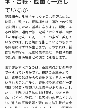
地・台帳・図面で一致し
ているか
距離標点の品質チェックで最も重要なのは、
位置の一致です。距離標点は、道路上の位置
を説明するための基準になります。現地にあ
る距離標、道路台帳に記載された距離、図面
上の距離標点、計測データ上の点が一致して
いなければ、同じ場所を指しているつもりで
も実際にはずれが生じます。このずれは、補
修箇所の指示、点検結果の整理、事故や損傷
の記録、関係機関との調整に影響します。
まず確認すべきなのは、距離標点がどの基準
で作られているかです。道路の距離表示で
は、路線の起点からの距離を示す考え方が用
いられることが多く、距離標や地点標が一定
間隔で設置・整理される場合があります。し
かし、実務では路線の付け替え、交差点改
良、バイパス整備、道路区域の変更などによ
り、過去の距離情報と現在の道路形状が完全
には一致しないことがあります。古い図面や