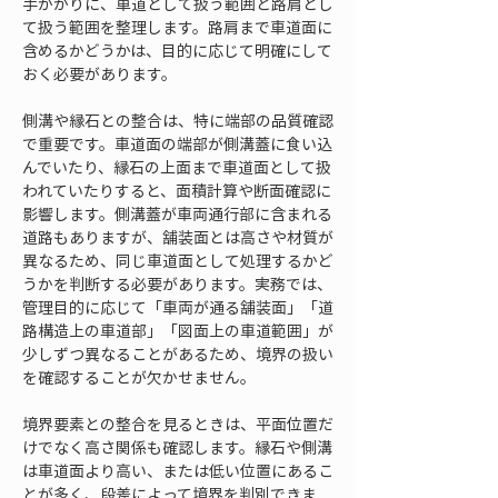
手がかりに、車道として扱う範囲と路肩とし
て扱う範囲を整理します。路肩まで車道面に
含めるかどうかは、目的に応じて明確にして
おく必要があります。
側溝や縁石との整合は、特に端部の品質確認
で重要です。車道面の端部が側溝蓋に食い込
んでいたり、縁石の上面まで車道面として扱
われていたりすると、面積計算や断面確認に
影響します。側溝蓋が車両通行部に含まれる
道路もありますが、舗装面とは高さや材質が
異なるため、同じ車道面として処理するかど
うかを判断する必要があります。実務では、
管理目的に応じて「車両が通る舗装面」「道
路構造上の車道部」「図面上の車道範囲」が
少しずつ異なることがあるため、境界の扱い
を確認することが欠かせません。
境界要素との整合を見るときは、平面位置だ
けでなく高さ関係も確認します。縁石や側溝
は車道面より高い、または低い位置にあるこ
とが多く、段差によって境界を判別できま