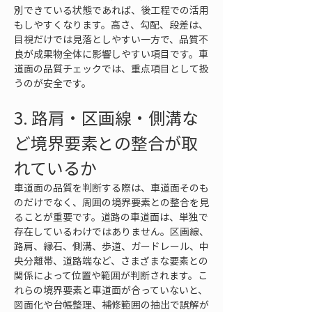
別できている状態であれば、後工程での活用
もしやすくなります。高さ、勾配、段差は、
目視だけでは見落としやすい一方で、品質不
良が成果物全体に影響しやすい項目です。車
道面の品質チェックでは、重点項目として扱
うのが安全です。
3. 路肩・区画線・側溝な
ど境界要素との整合が取
れているか
車道面の品質を判断する際は、車道面そのも
のだけでなく、周囲の境界要素との整合を見
ることが重要です。道路の車道面は、単独で
存在しているわけではありません。区画線、
路肩、縁石、側溝、歩道、ガードレール、中
央分離帯、道路端など、さまざまな要素との
関係によって位置や範囲が判断されます。こ
れらの境界要素と車道面が合っていないと、
図面化や台帳整理、補修範囲の抽出で誤解が