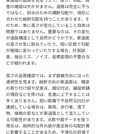
車道面の品質を見るうえで、高さ、勾配、段
差の確認は欠かせません。道路は完全に平ら
ではなく、排水のための横断勾配や、地形に
合わせた縦断勾配を持つことがあります。そ
のため、単に高さが変化していること自体は
問題ではありません。重要なのは、その変化
が道路構造として自然かどうかです。車道面
の高さが急に跳ねていたり、短い区間で勾配
が極端に変わっていたりする場合、計測誤
差、抽出ミス、ノイズ、座標変換の不整合な
どが疑われます。
高さの品質確認では、まず路線方向に沿った
連続性を見ます。縦断方向の車道面は、橋梁
の取り付け部や交差点、踏切付近、舗装修繕
の境目などを除けば、急激に上下することは
多くありません。短い距離で不自然な凹凸が
連続している場合は、車両、歩行者、落下
物、植栽の影などが車道面として混入してい
る可能性があります。点群や面データを扱う
場合は、局所的な外れ値が面全体の勾配計算
に影響することがあるため、平滑化の前後で