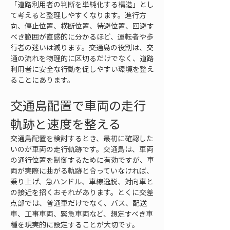
「道路利用者の判断を単純化する構造」とし
て考えると整理しやすくなります。進行方
向、停止位置、横断位置、待避位置、回避す
べき範囲が直感的に分かるほど、運転者や歩
行者の迷いは減ります。交通島の役割は、交
通の流れを物理的に区切るだけでなく、道路
利用者に安全な行動を促しやすい環境を整え
ることにあります。
交通島配置で車両の走行
軌跡と速度を整える
交通島配置を検討するとき、最初に確認した
いのが車両の走行軌跡です。交通島は、車両
の通行位置を制御するために有効ですが、車
両が実際に曲がる軌跡と合っていなければ、
乗り上げ、急ハンドル、車線逸脱、対向車と
の接近を招くおそれがあります。とくに交差
点部では、普通車だけでなく、バス、配送
車、工事車両、緊急車両など、想定すべき車
種を現実的に設定することが大切です。