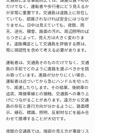
交通島による事故防止では、設置位置や形状
だけでなく、運転者や歩行者にどう見えるか
が非常に重要です。交通島は道路上に存在し
ていても、認識されなければ安全にはつなが
りません。日中は見えていても、夜間、雨
天、逆光、積雪、路面の汚れ、周辺照明のば
らつきによって、見え方は大きく変わりま
す。道路構造として交通島を評価する際は、
常に視認性を含めて考える必要があります。
運転者は、交通島そのものだけでなく、交通
島の手前でどのように進路を選ぶべきかを読
み取っています。進路が分かりにくい場合、
運転者は近づいてから急にハンドルを切った
り、減速したりします。その結果、後続車の
追突、隣接車線との接触、交通島への乗り上
げにつながることがあります。遠方から交通
島の存在と進行方向が分かるように、路面標
示、縁石、標識、照明、反射材などを組み合
わせて誘導することが大切です。
夜間の交通島では、端部の見え方が事故リス