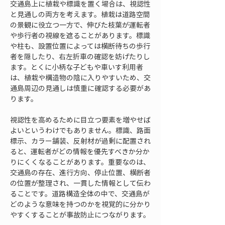
交通島上に植栽や標識を置く場合は、視認性
と見通しの両方を考えます。植栽は道路空間
の景観に役立つ一方で、伸びた枝葉が運転者
や歩行者の視線を遮ることがあります。標識
や柱も、設置位置によっては横断待ちの歩行
者を隠したり、右左折車の確認を妨げたりし
ます。とくに小柄な子どもや車いす利用者
は、植栽や構造物の陰に入りやすいため、交
通島周辺の見通しは慎重に確認する必要があ
ります。
視認性を高めるために目立つ要素を増やせば
よいというわけでもありません。標識、路面
標示、カラー舗装、反射材が過剰に配置され
ると、運転者がどの情報を優先すべきか分か
りにくくなることがあります。重要なのは、
交通島の存在、進行方向、停止位置、横断者
の位置が整理され、一貫した情報として伝わ
ることです。道路構造全体の中で、交通島が
どのような意味を持つのかを視覚的に分かり
やすくすることが事故防止につながります。