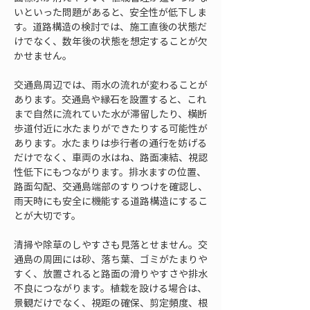
いといった問題があると、安全性が低下しま
す。道路構造の検討では、施工直後の状態だ
けでなく、数年後の状態を想定することが欠
かせません。
交通島周辺では、雨水の流れが変わることが
あります。交通島や縁石を設置すると、これ
まで自然に流れていた水が滞留したり、横断
歩道付近に水たまりができたりする可能性が
あります。水たまりは歩行者の通行を妨げる
だけでなく、車両の水はね、路面凍結、視認
性低下にもつながります。排水ますの位置、
路面勾配、交通島端部のすりつけを確認し、
雨天時にも安全に機能する道路構造にするこ
とが大切です。
清掃や除草のしやすさも見落とせません。交
通島の周囲には砂、落ち葉、ゴミがたまりや
すく、放置されると路面の滑りやすさや排水
不良につながります。植栽を設ける場合は、
景観だけでなく、視距の確保、剪定頻度、根