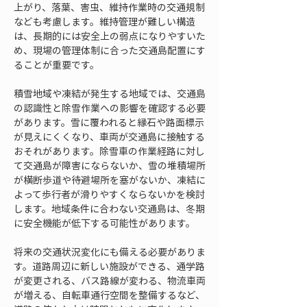
上がり、落葉、害虫、維持作業時の交通規制
なども考慮します。維持管理が難しい構造
は、長期的には安全上の弱点になりやすいた
め、現場の管理体制に合った交通島配置にす
ることが重要です。
積雪地域や凍結が発生する地域では、交通島
の認識性と除雪作業への影響を確認する必要
があります。雪に覆われると縁石や路面標示
が見えにくくなり、車両が交通島に接触する
おそれがあります。除雪車の作業経路に対し
て交通島が障害にならないか、雪の堆積場所
が横断歩道や待避場所を塞がないか、凍結に
よって歩行者が滑りやすくならないかを検討
します。地域条件に合わない交通島は、冬期
に安全機能が低下する可能性があります。
将来の交通状況変化にも備える必要がありま
す。道路周辺に新しい施設ができる、通学路
が変更される、バス路線が変わる、物流車両
が増える、自転車通行空間を整備するなど、