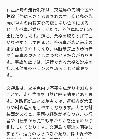
右左折時の走行軌跡は、交通島の先端位置や
曲線半径に大きく影響されます。交通島の先
端が車両の内輪差を考慮しない位置にある
と、大型車が乗り上げたり、外側車線にはみ
出したりします。逆に、余裕を取りすぎて曲
がりやすくしすぎると、普通車が高い速度の
まま曲がりやすくなり、横断歩道上の歩行者
や自転車の見落としにつながる場合がありま
す。事故防止では、通行できる余裕と速度を
抑える効果のバランスを取ることが重要で
す。
交通島は、交差点内の不要な広がりを減らす
ことで、走行位置を自然に絞る効果がありま
す。道路幅が広い交差点では、運転者が大回
りや斜め進入をしやすくなります。大きな舗
装面があると、車両の経路がばらつき、歩行
者や自転車から見ても車がどこを通るのか予
測しにくくなります。交通島で導流を明確に
すると、進路のばらつきが減り、停止線や横