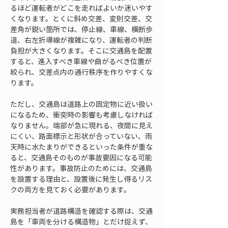
るほど運転者がどこを走ればよいか迷いやす
くなります。とくに斜め交差、変則交差、交
差角が鋭い箇所では、停止線、車線、横断歩
道、右左折導線が複雑になり、運転者の判断
負担が大きくなります。そこに交通島を配置
すると、進入すべき車線や曲がるべき位置が
絞られ、交差点内の通行秩序を作りやすくな
ります。
ただし、交通島は道路上の固定物に近い扱い
になるため、衝突時の影響も考慮しなければ
なりません。端部が急に現れる、夜間に見え
にくい、路面標示と形状が合っていない、雨
天時に水たまりができるといった条件が重な
ると、交通島そのものが事故要因になる可能
性があります。事故防止のためには、交通島
を設置する理由と、設置後に発生し得るリス
クの両方を見ておく必要があります。
実務担当者が道路構造を確認する際は、交通
島を「車両を分ける構造物」とだけ捉えず、