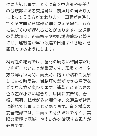
クに直結します。とくに道路中央部や交差点
の分岐部にある交通島は、前照灯の当たり方
によって見え方が変わります。車両が直進し
てくる方向から端部が細く見える場合、存在
に気づくのが遅れることがあります。交通島
の先端部は、路面標示や視線誘導施設と整合
させ、運転者が早い段階で回避すべき範囲を
認識できるようにします。
視認性の確認では、昼間の明るい時間帯だけ
で判断しないことが重要です。現場では、夕
方の薄暗い時間、雨天時、路面が濡れて反射
している時間帯、街路灯の影ができる場所な
どで見え方が変わります。舗装面と交通島の
色の差が小さい場合や、周囲に広告物、看
板、照明、植栽が多い場合は、交通島が背景
に紛れてしまうことがあります。道路構造の
安全確認では、平面図の寸法だけでなく、実
際の環境で認識しやすいかを確認する視点が
必要です。