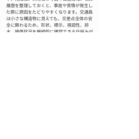
履歴を整理しておくと、事故や苦情が発生し
た際に原因をたどりやすくなります。交通島
は小さな構造物に見えても、交差点全体の安
全に関わるため、形状、標示、視認性、排
水、損傷状況を継続的に確認できる仕組みが
あると実務上の判断がしやすくなります。
交通島配置を現場で確認
し続けるために
道路構造と交通島配置による事故防止は、図
面上の検討だけで完結するものではありませ
ん。設計段階で合理的に見える配置でも、現
場では運転者の走り方、歩行者の横断行動、
自転車の抜け方、夜間の見え方、雨天時の水
のたまり方などによって、想定と異なる使わ
れ方をすることがあります。安全性を高める
には、計画、施工、供用後の各段階で確認を
重ねることが大切です。
まず、計画段階では、交通島の目的を明確に