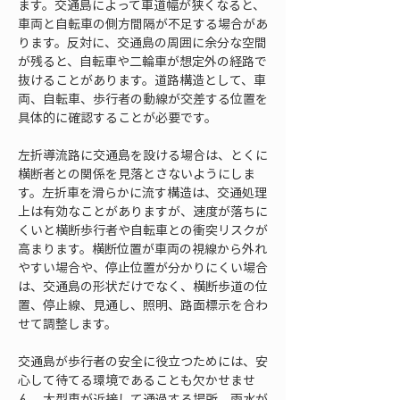
ます。交通島によって車道幅が狭くなると、
車両と自転車の側方間隔が不足する場合があ
ります。反対に、交通島の周囲に余分な空間
が残ると、自転車や二輪車が想定外の経路で
抜けることがあります。道路構造として、車
両、自転車、歩行者の動線が交差する位置を
具体的に確認することが必要です。
左折導流路に交通島を設ける場合は、とくに
横断者との関係を見落とさないようにしま
す。左折車を滑らかに流す構造は、交通処理
上は有効なことがありますが、速度が落ちに
くいと横断歩行者や自転車との衝突リスクが
高まります。横断位置が車両の視線から外れ
やすい場合や、停止位置が分かりにくい場合
は、交通島の形状だけでなく、横断歩道の位
置、停止線、見通し、照明、路面標示を合わ
せて調整します。
交通島が歩行者の安全に役立つためには、安
心して待てる環境であることも欠かせませ
ん。大型車が近接して通過する場所、雨水が