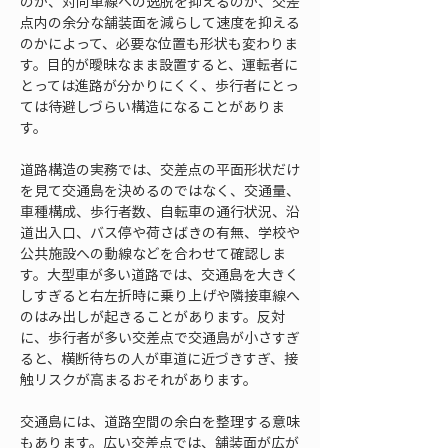
のか、対向車線への逸脱を抑えるのか、交差
点内の余分な舗装面を減らして速度を抑える
のかによって、必要な位置も形状も変わりま
す。目的が曖昧なまま設置すると、運転者に
とっては進路が分かりにくく、歩行者にとっ
ては待避しづらい構造になることがありま
す。
道路構造の実務では、交差点の平面形状だけ
を見て交通島を決めるのではなく、交通量、
車種構成、歩行者数、自転車の通行状況、沿
道出入口、バス停や荷さばきの有無、学校や
公共施設への動線などを合わせて確認しま
す。大型車が多い道路では、交通島を大きく
しすぎると右左折時に乗り上げや隣接車線へ
のはみ出しが起きることがあります。反対
に、歩行者が多い交差点で交通島が小さすぎ
ると、横断待ちの人が車道に近づきすぎ、接
触リスクが高まるおそれがあります。
交通島には、道路空間の余白を整理する意味
もあります。広い交差点では、舗装面が広が