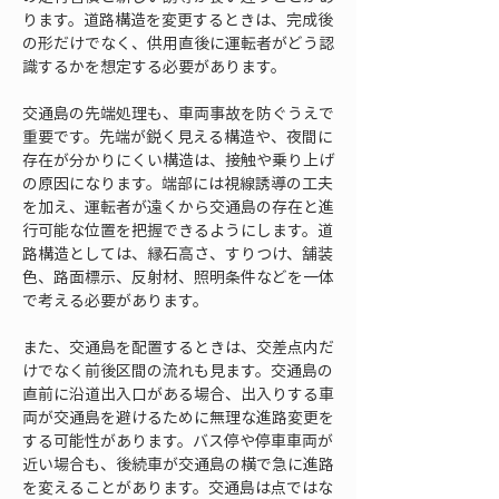
ります。道路構造を変更するときは、完成後
の形だけでなく、供用直後に運転者がどう認
識するかを想定する必要があります。
交通島の先端処理も、車両事故を防ぐうえで
重要です。先端が鋭く見える構造や、夜間に
存在が分かりにくい構造は、接触や乗り上げ
の原因になります。端部には視線誘導の工夫
を加え、運転者が遠くから交通島の存在と進
行可能な位置を把握できるようにします。道
路構造としては、縁石高さ、すりつけ、舗装
色、路面標示、反射材、照明条件などを一体
で考える必要があります。
また、交通島を配置するときは、交差点内だ
けでなく前後区間の流れも見ます。交通島の
直前に沿道出入口がある場合、出入りする車
両が交通島を避けるために無理な進路変更を
する可能性があります。バス停や停車車両が
近い場合も、後続車が交通島の横で急に進路
を変えることがあります。交通島は点ではな