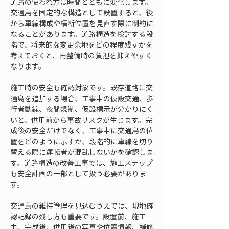
道路の使われ方は時間とともに変化します。
交通島を固定的な構造として設置すると、後
から車線構成や横断位置を見直す際に制約に
なることがあります。道路構造を検討する段
階で、将来的な変更余地をどの程度残すかを
考えておくと、再整備時の負担を抑えやすく
なります。
施工時の安全も確認対象です。既存道路に交
通島を追加する場合、工事中の仮設交通、歩
行者動線、夜間規制、仮設標示が分かりにく
いと、供用前から事故リスクが生じます。完
成後の安全だけでなく、工事中に交通島の位
置をどのように示すか、段階的に車線を切り
替える際に運転者が混乱しないかを確認しま
す。道路構造の改善工事では、施工ステップ
も安全計画の一部として扱う必要がありま
す。
交通島の維持管理を見込むうえでは、現地確
認記録の残し方も重要です。設置前、施工
中、完成後、供用後の写真や位置情報、補修