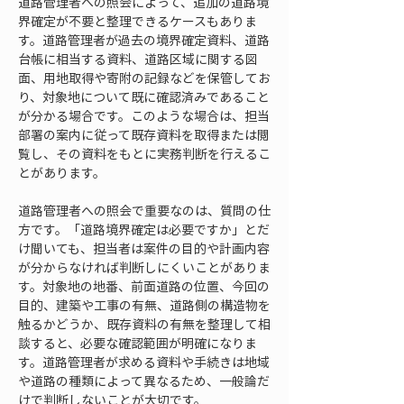
道路管理者への照会によって、追加の道路境
界確定が不要と整理できるケースもありま
す。道路管理者が過去の境界確定資料、道路
台帳に相当する資料、道路区域に関する図
面、用地取得や寄附の記録などを保管してお
り、対象地について既に確認済みであること
が分かる場合です。このような場合は、担当
部署の案内に従って既存資料を取得または閲
覧し、その資料をもとに実務判断を行えるこ
とがあります。
道路管理者への照会で重要なのは、質問の仕
方です。「道路境界確定は必要ですか」とだ
け聞いても、担当者は案件の目的や計画内容
が分からなければ判断しにくいことがありま
す。対象地の地番、前面道路の位置、今回の
目的、建築や工事の有無、道路側の構造物を
触るかどうか、既存資料の有無を整理して相
談すると、必要な確認範囲が明確になりま
す。道路管理者が求める資料や手続きは地域
や道路の種類によって異なるため、一般論だ
けで判断しないことが大切です。