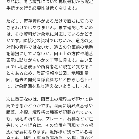
あれば、同じ境界について再度最初から確定
手続きを行う必要性は低くなります。
ただし、既存資料があるだけで直ちに安心で
きるわけではありません。まず確認したいの
は、その資料が対象地に対応しているかどう
かです。隣接地の資料ではないか、道路の反
対側の資料ではないか、過去の分筆前の地番
を前提にしていないか、図面上の方位や地番
表示に誤りがないかを丁寧に見ます。古い図
面では地番表示や所有者名が現在と異なるこ
ともあるため、登記情報や公図、地積測量
図、過去の開発関係資料などと照らし合わせ
て、対象範囲を取り違えないようにします。
次に重要なのは、図面上の境界点が現地で確
認できるかどうかです。図面に境界点番号や
距離、座標、境界標の種類が記載されていて
も、現地の杭や鋲、プレート、石標などが亡
失している場合は、その位置を再現できる根
拠が必要になります。境界標が残っている場
合でも、舗装工事や側溝改修、外構工事など