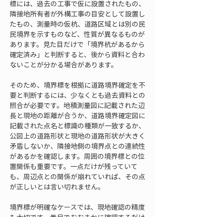
標には、過去の工事で仮に設置されたもの、
隣接地所有者が外構工事の目安として設置し
たもの、測量時の仮杭、道路区域とは別の民
民境界を示すものなど、性質が異なるものが
あります。見た目だけで「境界杭があるから
確定済み」と判断すると、後から資料と合わ
ないことが分かる場合があります。
そのため、境界標を根拠に道路境界確定を不
要と判断するには、少なくとも過去資料との
照合が必要です。地積測量図に記載された辺
長と現地の距離が合うか、道路境界確定図に
記載された点名と標識の種類が一致するか、
公図上の道路形状と現地の道路形状が大きく
矛盾しないか、隣接地側の境界点との連続性
があるかを確認します。周囲の境界標との位
置関係も重要です。一点だけが残っていて
も、周辺点との関係が崩れていれば、その点
が正しいとは言い切れません。
境界標が明確なケースでは、現地確認の精度