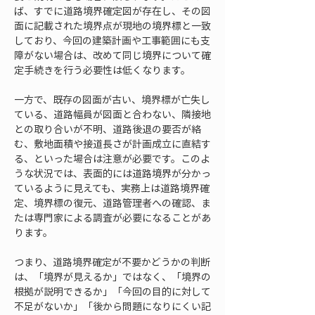
ば、すでに道路境界確定図が存在し、その図
面に記載された境界点が現地の境界標と一致
しており、今回の建築計画や工事範囲にも支
障がない場合は、改めて同じ境界について確
定手続きを行う必要性は低くなります。
一方で、既存の図面が古い、境界標が亡失し
ている、道路幅員が図面と合わない、隣接地
との取り合いが不明、道路後退の要否が絡
む、敷地面積や接道長さが計画成立に直結す
る、といった場合は注意が必要です。このよ
うな状況では、表面的には道路境界が分かっ
ているように見えても、実務上は道路境界確
定、境界標の復元、道路管理者への確認、ま
たは専門家による調査が必要になることがあ
ります。
つまり、道路境界確定が不要かどうかの判断
は、「境界が見えるか」ではなく、「境界の
根拠が説明できるか」「今回の目的に対して
不足がないか」「後から問題になりにくい記