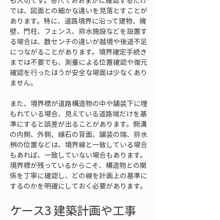
も大切です。巻尺でおおまかに確認するだけ
では、図面との細かな違いを見落とすことが
あります。特に、道路境界に沿って建物、擁
壁、門柱、フェンス、排水施設などを設置す
る場合は、数センチの違いが越境や後退不足
につながることがあります。境界確定手続き
までは不要でも、測量による位置確認や復元
確認を行ったほうが安全な場面は少なくあり
ません。
また、境界標が道路構造物の中や舗装下に埋
もれている場合、見えている道路端だけを基
準にすると誤差が出ることがあります。側溝
の内側、外側、縁石の背面、舗装の端、排水
桝の位置などは、境界線と一致している場合
もあれば、一致していない場合もあります。
境界標が残っているからこそ、構造物との関
係を丁寧に確認し、どの線を計画上の基準に
するのかを明確にしておく必要があります。
ケース3 建築計画や工事