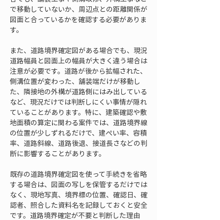
で移動していないか、周辺点との距離関係が
図面と合っているかを確認する必要がありま
す。
また、道路境界確定図がある場合でも、現況
道路幅員と図面上の幅員が大きく違う場合は
注意が必要です。道路が後から拡幅された、
側溝位置が変わった、舗装端だけが移動し
た、隣接地の外構が道路側にはみ出している
など、現況だけでは判断しにくい事情が隠れ
ていることがあります。特に、建築確認や敷
地面積の算定に関わる案件では、道路境界線
の位置が少しずれるだけで、建ぺい率、容積
率、道路斜線、道路後退、接道長さなどの判
断に影響することがあります。
既存の道路境界確定図を使って手続きを省略
する場合は、図面の写しを保管するだけでは
なく、現地写真、境界標の位置、確認日、確
認者、照合した資料名を記録しておくと安全
です。道路境界確定が不要と判断した理由