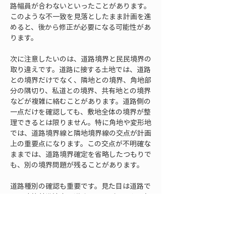
路幅員が合わないといったことがあります。
このような不一致を見落としたまま計画を進
めると、後から修正が必要になる可能性があ
ります。
次に注意したいのは、道路境界と民民境界の
取り違えです。道路に接する土地では、道路
との境界だけでなく、隣地との境界、角地部
分の隅切り、私道との境界、共有地との境界
などが複雑に絡むことがあります。道路側の
一点だけを確認しても、敷地全体の境界が整
理できるとは限りません。特に角地や変形地
では、道路境界線と隣地境界線の交点が計画
上の重要点になります。この交点が不明確な
ままでは、道路境界確定を省略したつもりで
も、別の境界問題が残ることがあります。
道路種別の確認も重要です。見た目は道路で
も、建築基準法上の道路としてどのように扱
われるのか、管理者が誰か、公道なのか私道
なのか、道路後退が必要なのかによって、必