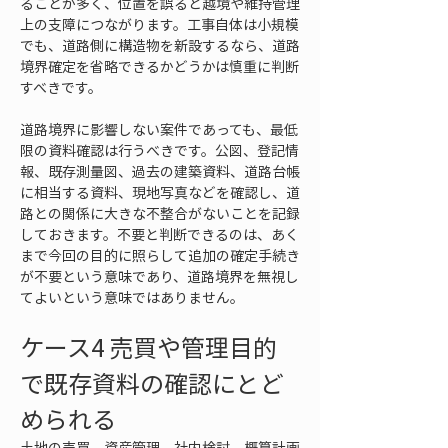
ることが多く、位置を誤ると越境や維持管理
上の支障につながります。工事自体は小規模
でも、道路側に構造物を新設するなら、道路
境界確定を省略できるかどうかは慎重に判断
すべきです。
道路境界に影響しない案件であっても、最低
限の資料確認は行うべきです。公図、登記情
報、既存測量図、過去の建築資料、道路台帳
に相当する資料、現地写真などを確認し、道
路との関係に大きな不整合がないことを記録
しておきます。不要と判断できるのは、あく
まで今回の目的に照らして追加の確定手続き
が不要という意味であり、道路境界を無視し
てよいという意味ではありません。
ケース4 売買や管理目的
で既存資料の確認にとど
められる
土地の売買、資産管理、社内検討、概算計画