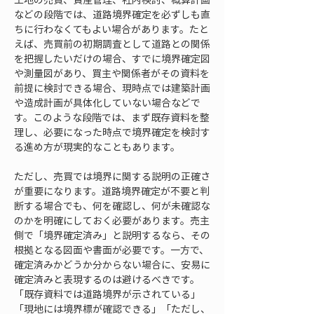
などの段階では、道路境界確定を必ずしも直
ちに行わなくてもよい場合があります。たと
えば、売買前の初期調査として道路との関係
を把握したいだけの場合、すでに境界確定図
や測量図があり、買主や関係者がその資料を
前提に検討できる場合、現時点では建築計画
や造成計画が具体化していない場合などで
す。このような段階では、まず既存資料を整
理し、必要になった時点で境界確定を検討す
る進め方が現実的なこともあります。
ただし、売買では境界に関する説明の正確さ
が重要になります。道路境界確定が不要と判
断する場合でも、何を確認し、何が未確認な
のかを明確にしておく必要があります。売主
側で「境界確定済み」と説明するなら、その
根拠となる図面や書面が必要です。一方で、
確定済みかどうか分からない場合に、安易に
確定済みと表現するのは避けるべきです。
「既存資料では道路境界が示されている」
「現地には境界標が確認できる」「ただし、