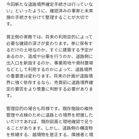
今回新たな道路境界確定手続きは行っていな
い」といったように、確認済みの事実と未実
施の手続きを分けて整理することが大切で
す。
買主側の実務では、将来の利用目的によって
必要な確認の深さが変わります。単に保有す
るだけの土地なのか、すぐに建築する予定が
あるのか、造成や分筆を行うのか、道路側に
出入口を新設するのか、事業用地や資材置場
などとして利用するのかによって、道路境界
の重要度は変わります。将来の計画が道路境
界に強く依存するなら、売買前に道路境界確
定の要否をより慎重に判断する必要がありま
す。
管理目的の場合も同様です。既存施設の維持
管理や点検のために道路との境界を把握した
いだけであれば、既存図面と現地確認で足り
ることがあります。しかし、道路側の構造物
を修繕する、越境物を是正する、隣接者と境