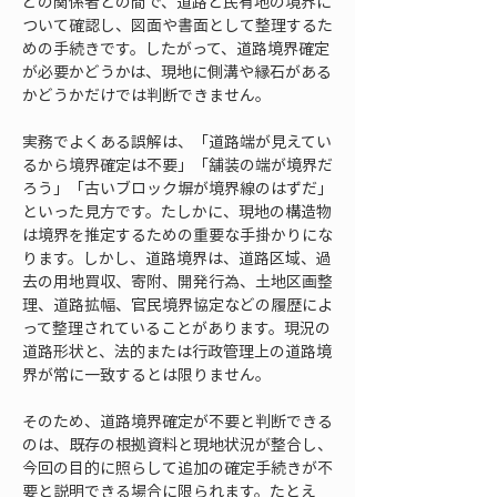
どの関係者との間で、道路と民有地の境界に
ついて確認し、図面や書面として整理するた
めの手続きです。したがって、道路境界確定
が必要かどうかは、現地に側溝や縁石がある
かどうかだけでは判断できません。
実務でよくある誤解は、「道路端が見えてい
るから境界確定は不要」「舗装の端が境界だ
ろう」「古いブロック塀が境界線のはずだ」
といった見方です。たしかに、現地の構造物
は境界を推定するための重要な手掛かりにな
ります。しかし、道路境界は、道路区域、過
去の用地買収、寄附、開発行為、土地区画整
理、道路拡幅、官民境界協定などの履歴によ
って整理されていることがあります。現況の
道路形状と、法的または行政管理上の道路境
界が常に一致するとは限りません。
そのため、道路境界確定が不要と判断できる
のは、既存の根拠資料と現地状況が整合し、
今回の目的に照らして追加の確定手続きが不
要と説明できる場合に限られます。たとえ