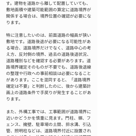
す。建物を道路から離して配置していても、
敷地面積や建築可能範囲の算定に道路境界が
関係する場合は、境界位置の確認が必要にな
ります。
特に注意したいのは、前面道路の幅員が狭い
敷地です。道路後退が必要になる可能性があ
る場合、道路境界だけでなく、道路中心の考
え方、反対側の境界、過去の道路後退状況、
道路種別などを確認する必要があります。道
路境界確定そのものが不要でも、道路後退線
の整理や行政への事前相談は必要になること
があります。ここを混同すると、「道路境界
確定は不要」と判断したのに、後から建築計
画上の道路条件で手戻りが発生することがあ
ります。
また、外構工事では、工事範囲が道路境界に
近いかどうかを慎重に見ます。門柱、塀、フ
ェンス、擁壁、駐車場の土間、排水溝、引込
管、照明柱などは、道路境界付近に設置され