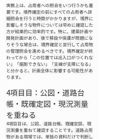
実務上は、占用者への照会をいつ行うかも重
要です。境界確定の前にすべての占用者へ詳
細照会を行うと時間がかかりますが、境界に
影響しそうな物件については早めに確認した
方が結果的に効率的です。特に、建築計画や
開発計画があり、後で移設や保護が問題にな
りそうな場合は、境界確定と並行して占用物
の管理照会を進めるべきです。境界確定が終
わってから「この位置では出入口がつくれな
い」「掘削できない」「支線が支障になる」
と分かると、計画全体に影響する可能性があ
ります。
4項目目：公図・道路台
帳・既確定図・現況測量
を重ねる
4項目目は、公図、道路台帳、既確定図、現
況測量を重ねて確認することです。道路占用
物がある現場では、単独の資料だけで判断し