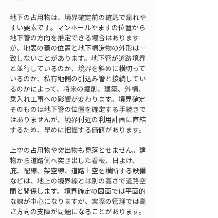
地下の占用物は、境界確定前の確認で漏れや
すい要素です。マンホールやますの位置から
地下管の方向を推定できる場合はあります
が、地表の蓋の位置と地下構造物の外形は一
致しないことがあります。地下管が道路境界
と並行しているのか、境界を斜めに横切って
いるのか、私有地側の引込み管と接続してい
るのかによって、将来の掘削、建築、外構、
乗入れ工事への影響が変わります。境界確定
そのものは地下管の位置を確定する手続きで
はありませんが、境界付近の利用計画に直結
するため、早めに把握する価値があります。
上空の占用物や突出物も見落とせません。建
物から道路側へ突き出した看板、日よけ、
庇、配線、架空線、道路上空を横断する設備
などは、地上の境界線とは別の高さで道路空
間と関係します。境界確定の図面では平面的
な線が中心になりますが、実際の管理では高
さ方向の支障が問題になることがあります。