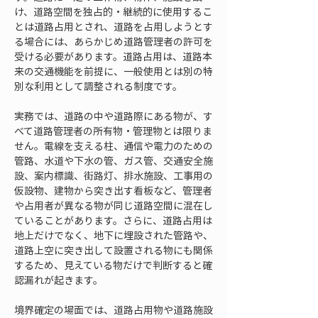
け、道路空間を独占的・継続的に使用するこ
とは道路占用とされ、道路を占用しようとす
る場合には、あらかじめ道路管理者の許可を
受ける必要があります。道路占用は、道路本
来の交通機能を前提に、一般使用とは別の特
別な利用として調整される制度です。
実務では、道路の中や道路際にある物が、す
べて道路管理者の所有物・管理物とは限りま
せん。電線を支える柱、通信や電力のための
管路、水道や下水の管、ガス管、交通安全施
設、案内標識、街路灯、排水施設、工事用の
仮設物、建物から突き出す看板など、管理者
や占用者が異なる物が同じ道路空間に混在し
ていることがあります。さらに、道路占用は
地上だけでなく、地下に埋設された管路や、
道路上空に突き出して設置される物にも関係
するため、見えている物だけで判断すると確
認漏れが起きます。
境界確定の場面では、道路占用物や道路施設