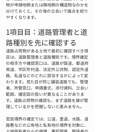
物が申請地側または隣地側の構造物なのかを
分けておくと、その後の立会いで論点を絞り
やすくなります。
1項目目：道路管理者と道
路種別を先に確認する
道路占用物がある土地で最初に確認すべき項
目は、道路管理者と道路種別です。境界確定
の相手方や確認窓口は、道路が国道、都道府
県道、市区町村道、法定外公共物、認定外道
路、私道などのどれに該当するかによって変
わります。見た目が同じ舗装道路でも、管理
者、所管窓口、申請書式、添付資料、立会い
範囲、確定図の扱いが異なることがありま
す。道路占用物の確認も、まず道路を誰が管
理しているかを把握しないと進みません。
官民境界の確定では、公道、里道、水路、道
路敷などの公有地と私有地の境界を対象に、
土地所有者からの申請、事前調査、関係者の