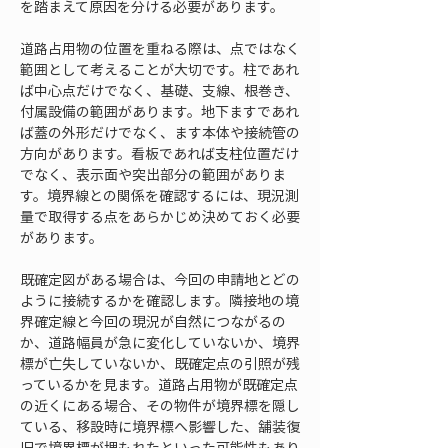
を踏まえて原因を分ける必要があります。
道路占用物の位置を重ねる際は、点ではなく
範囲として考えることが大切です。柱であれ
ば中心点だけでなく、基礎、支線、根巻き、
付属設備の範囲があります。地下ますであれ
ば蓋の外形だけでなく、ます本体や接続管の
方向があります。看板であれば支柱位置だけ
でなく、表示面や突出部分の範囲がありま
す。境界線との関係を確認するには、現況測
量で取得する点をあらかじめ決めておく必要
があります。
既確定図がある場合は、今回の申請地とどの
ように接続するかを確認します。隣接地の境
界確定線と今回の現況が自然につながるの
か、道路幅員が急に変化していないか、境界
標が亡失していないか、既確定点の引照が残
っているかを見ます。道路占用物が既確定点
の近くにある場合、その物件が境界標を隠し
ている、移設時に境界標へ影響した、舗装復
旧で境界標が埋もれたといった可能性もあり