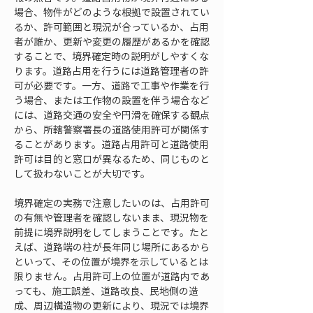
場合、物件がどのような根拠で設置されてい
るか、許可範囲と現況が合っているか、占用
者が誰か、更新や変更の履歴があるかを確認
することで、境界確定時の説明がしやすくな
ります。道路占用を行うには道路管理者の許
可が必要です。一方、道路で工事や作業を行
う場合、または工作物の設置を伴う場合など
には、道路交通の安全や円滑を確保する観点
から、所轄警察署長の道路使用許可が関係す
ることがあります。道路占用許可と道路使用
許可は目的と窓口が異なるため、同じものと
して扱わないことが大切です。
境界確定の実務で注意したいのは、占用許可
の有無や管理者を確認しないまま、現況物を
前提に境界説明をしてしまうことです。たと
えば、道路端の柱が長年同じ場所にあるから
といって、その位置が境界を示しているとは
限りません。占用許可上の位置が道路内であ
っても、施工誤差、道路改良、民地側の造
成、周辺構造物の更新により、現況では境界