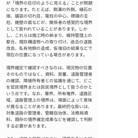
が「境界の目印のように見える」ことが問題
になります。たとえば、側溝の外側、縁石の
端、舗装の切れ目、電柱の中心、標識の支
柱、擁壁の面などが、関係者の感覚的な境界
として扱われていることがあります。しか
し、これらは施工時の納まり、維持管理上の
都合、既存構造物への取り付け、過去の道路
改良、私有地側の造成、仮復旧の結果などで
現在の位置になっている場合があります。
境界確定で確認すべきなのは、現況物の位置
そのものではなく、資料、測量、道路管理者
の確認、隣接所有者との協議を通じて、どこ
を官民境界または民民境界として扱うのかと
いう点です。なお、筆界、所有権界、道路区
域、道路管理上の境界は、場面によって意味
が異なることがあります。最終的な扱いは、
対象道路の管理者、管轄自治体、法務局資
料、既存の境界確定成果などを確認して判断
する必要があります。