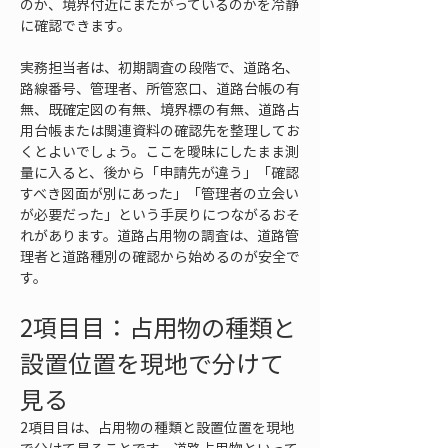
のか、境界付近にまたがっているのかを冷静
に確認できます。
実務担当者は、初期調査の段階で、道路名、
路線番号、管理者、所管窓口、道路台帳の有
無、既確定図の有無、境界標の有無、道路占
用台帳または関連資料の確認先を整理してお
くとよいでしょう。ここを曖昧にしたまま測
量に入ると、後から「申請先が違う」「確認
すべき図面が別にあった」「管理者の立会い
が必要だった」という手戻りにつながるおそ
れがあります。道路占用物の調査は、道路管
理者と道路種別の確認から始めるのが安全で
す。
2項目目：占用物の種類と
設置位置を現地で分けて
見る
2項目目は、占用物の種類と設置位置を現地