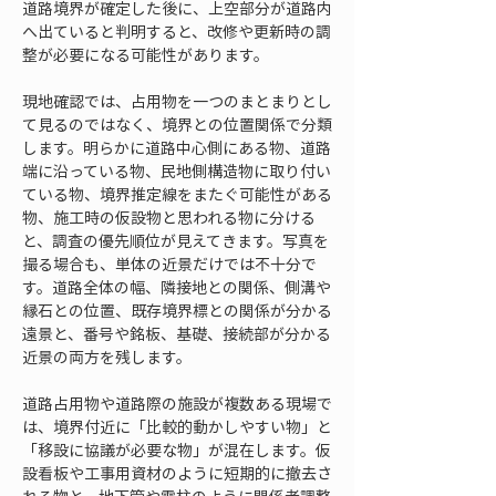
道路境界が確定した後に、上空部分が道路内
へ出ていると判明すると、改修や更新時の調
整が必要になる可能性があります。
現地確認では、占用物を一つのまとまりとし
て見るのではなく、境界との位置関係で分類
します。明らかに道路中心側にある物、道路
端に沿っている物、民地側構造物に取り付い
ている物、境界推定線をまたぐ可能性がある
物、施工時の仮設物と思われる物に分ける
と、調査の優先順位が見えてきます。写真を
撮る場合も、単体の近景だけでは不十分で
す。道路全体の幅、隣接地との関係、側溝や
縁石との位置、既存境界標との関係が分かる
遠景と、番号や銘板、基礎、接続部が分かる
近景の両方を残します。
道路占用物や道路際の施設が複数ある現場で
は、境界付近に「比較的動かしやすい物」と
「移設に協議が必要な物」が混在します。仮
設看板や工事用資材のように短期的に撤去さ