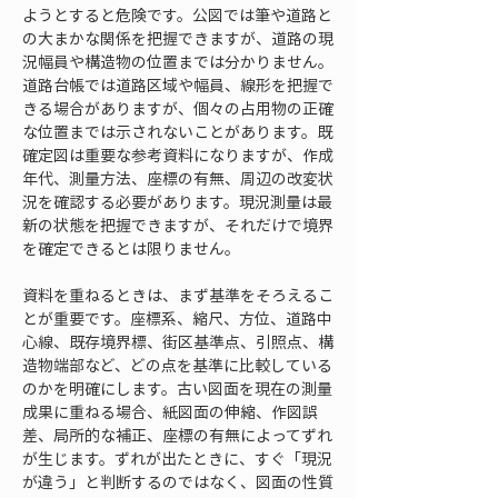
ようとすると危険です。公図では筆や道路と
の大まかな関係を把握できますが、道路の現
況幅員や構造物の位置までは分かりません。
道路台帳では道路区域や幅員、線形を把握で
きる場合がありますが、個々の占用物の正確
な位置までは示されないことがあります。既
確定図は重要な参考資料になりますが、作成
年代、測量方法、座標の有無、周辺の改変状
況を確認する必要があります。現況測量は最
新の状態を把握できますが、それだけで境界
を確定できるとは限りません。
資料を重ねるときは、まず基準をそろえるこ
とが重要です。座標系、縮尺、方位、道路中
心線、既存境界標、街区基準点、引照点、構
造物端部など、どの点を基準に比較している
のかを明確にします。古い図面を現在の測量
成果に重ねる場合、紙図面の伸縮、作図誤
差、局所的な補正、座標の有無によってずれ
が生じます。ずれが出たときに、すぐ「現況
が違う」と判断するのではなく、図面の性質