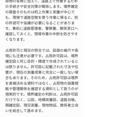
用物の有無に加えて、道路上で作業するため
の手続きや安全対策が関係します。境界確定
の調査そのものは机上作業と測量が中心で
も、現場で道路空間を使う作業に移ると、別
の許認可や協議が必要になることがありま
す。事前に道路管理者、警察署、関係窓口へ
確認しておくと、現場作業の中断を防ぎやす
くなります。
占用許可と現況の照合では、図面の縮尺や表
現にも注意が必要です。占用許可図は、境界
確定図と同じ目的・精度で作成されていると
は限りません。許可図に記載された寸法や位
置が、現在の測量成果と完全に一致しない場
合もあります。そのため、占用許可図は境界
を直接決める資料ではなく、占用物の設置根
拠や管理関係を確認する資料として扱うのが
現実的です。境界確定の判断は、占用許可図
だけでなく、公図、地積測量図、道路台帳、
既確定図、現況測量、現地物証、関係者立会
いを総合して進めます。