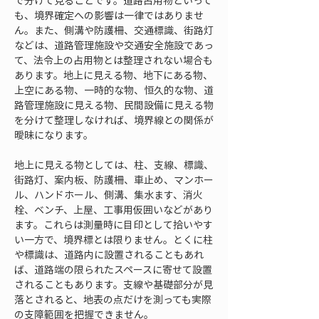
で分けて見ることです。道路占用物といって
も、境界確定への影響は一律ではありませ
ん。また、側溝や防護柵、交通標識、街路灯
などは、道路管理施設や交通安全施設であっ
て、法令上の占用物とは整理されない場合も
あります。地上に見える物、地下にある物、
上空にある物、一時的な物、恒久的な物、道
路管理施設に見える物、民間設備に見える物
を分けて整理しなければ、境界線との関係が
曖昧になります。
地上に見える物としては、柱、支線、標識、
街路灯、案内板、防護柵、車止め、マンホー
ル、ハンドホール、側溝、集水ます、消火
栓、ベンチ、上屋、工事用仮囲いなどがあり
ます。これらは測量時に目印として拾いやす
い一方で、境界標とは限りません。とくに柱
や標識は、道路内に設置されることもあれ
ば、道路端の限られたスペースに寄せて設置
されることもあります。支線や基礎部分が見
落とされると、地表の点だけを測っても実際
の支障範囲を把握できません。