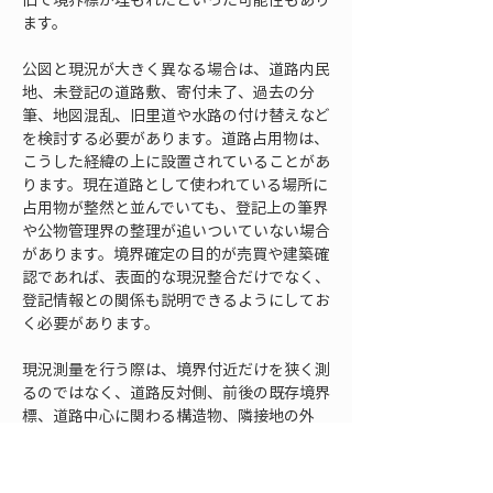
ます。
公図と現況が大きく異なる場合は、道路内民
地、未登記の道路敷、寄付未了、過去の分
筆、地図混乱、旧里道や水路の付け替えなど
を検討する必要があります。道路占用物は、
こうした経緯の上に設置されていることがあ
ります。現在道路として使われている場所に
占用物が整然と並んでいても、登記上の筆界
や公物管理界の整理が追いついていない場合
があります。境界確定の目的が売買や建築確
認であれば、表面的な現況整合だけでなく、
登記情報との関係も説明できるようにしてお
く必要があります。
現況測量を行う際は、境界付近だけを狭く測
るのではなく、道路反対側、前後の既存境界
標、道路中心に関わる構造物、隣接地の外
構、側溝や縁石の連続性、占用物の連なりを
広めに取得すると判断しやすくなります。道
路占用物は単体では意味が分かりにくくて