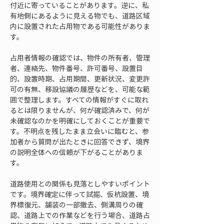
付近に寄っていることがあります。逆に、私
有地側にあるように見える物でも、道路区域
内に設置された占用物である可能性がありま
す。
占用者情報の確認では、物件の所有者、管理
者、連絡先、物件番号、許可番号、設置目
的、設置時期、占用期間、更新状況、変更許
可の有無、移設協議の履歴などを、可能な範
囲で整理します。すべての情報がすぐに取れ
るとは限りませんが、何が確認済みで、何が
未確認なのかを明確にしておくことが重要で
す。不明点を残したまま立会いに臨むと、参
加者から質問が出たときに回答できず、境界
の説明全体への信頼が下がることがありま
す。
道路使用との関係も見落としやすいポイント
です。境界確定に伴って試掘、仮杭設置、境
界標復元、舗装の一部撤去、側溝周りの確
認、道路上での作業などを行う場合、道路占