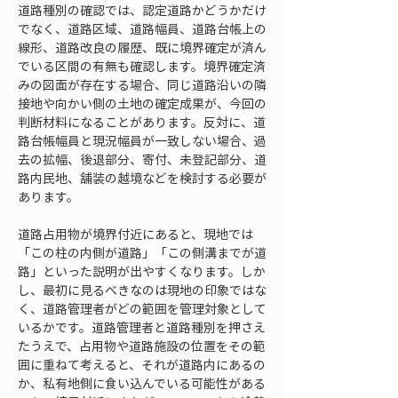
道路種別の確認では、認定道路かどうかだけ
でなく、道路区域、道路幅員、道路台帳上の
線形、道路改良の履歴、既に境界確定が済ん
でいる区間の有無も確認します。境界確定済
みの図面が存在する場合、同じ道路沿いの隣
接地や向かい側の土地の確定成果が、今回の
判断材料になることがあります。反対に、道
路台帳幅員と現況幅員が一致しない場合、過
去の拡幅、後退部分、寄付、未登記部分、道
路内民地、舗装の越境などを検討する必要が
あります。
道路占用物が境界付近にあると、現地では
「この柱の内側が道路」「この側溝までが道
路」といった説明が出やすくなります。しか
し、最初に見るべきなのは現地の印象ではな
く、道路管理者がどの範囲を管理対象として
いるかです。道路管理者と道路種別を押さえ
たうえで、占用物や道路施設の位置をその範
囲に重ねて考えると、それが道路内にあるの
か、私有地側に食い込んでいる可能性がある