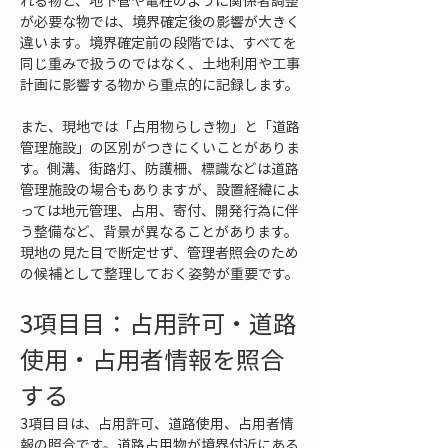
れる物と、地下管や電柱のように関係者調整
が必要な物では、境界確定後の影響が大きく
違います。境界確定前の段階では、すべてを
同じ重みで扱うのではなく、土地利用や工事
計画に影響する物から重点的に記録します。
また、現地では「占用物らしき物」と「道路
管理施設」の区別がつきにくいことがありま
す。側溝、街路灯、防護柵、標識などは道路
管理施設の場合もありますが、設置経緯によ
っては地元管理、占用、寄付、開発行為に伴
う整備など、背景が異なることがあります。
現地の見た目で断定せず、管理者照会のため
の候補として整理しておく姿勢が重要です。
3項目目：占用許可・道路
使用・占用者情報を照合
する
3項目目は、占用許可、道路使用、占用者情
報の照合です。道路占用物が境界付近にある