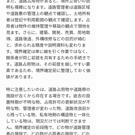
また、道路占用物があると、境界立会いの説
明も複雑になります。道路管理者は道路区域
や道路敷の管理上の観点で確認し、土地所有
者は登記や利用範囲の観点で確認します。占
用者は物件の維持管理や移設の観点で現地を
見ます。さらに、建築、開発、売買、用地取
得、道路後退、外構改修などの目的が絡む
と、求められる精度や説明資料も変わりま
す。境界確定は単に線を引く作業ではなく、
関係者が同じ前提を共有するための手続きで
す。道路占用物は、その前提を崩しやすい要
素であるため、境界確定前に整理しておく価
値があります。
特に注意したいのは、道路占用物や道路際の
施設が古くから存在する場合です。過去の設
置時期が不明な物、占用許可の更新状況が不
明な物、管理者が変わった物、道路改良前か
ら残っている物、私有地側の構造物と一体化
している物は、現況だけでは判断できませ
ん。境界確定の前段階で、どの物が道路管理
者の施設で、どの物が占用者の施設で、どの